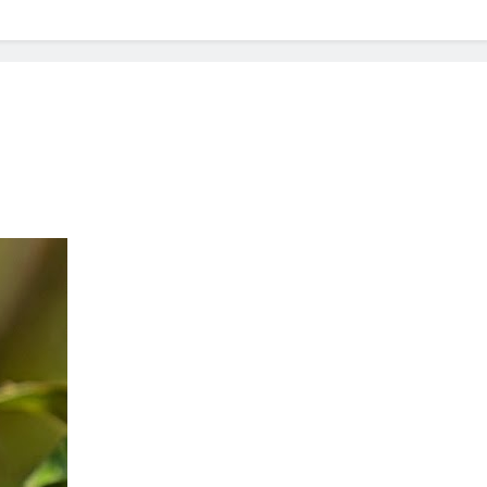
? Not as much as you think and here’s why!
 Yes! And How to Stop It!
The Ultimate Guid
7 Năm Ago
nd Problem and How to Treat It
Can Bulldogs
7 Năm Ago
y Fetch? And How to Train Them!
How Often 
7 Năm Ago