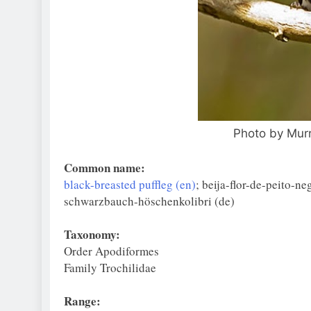
Photo by Mur
Common name:
black-breasted puffleg (en)
; beija-flor-de-peito-ne
schwarzbauch-höschenkolibri (de)
Taxonomy:
Order Apodiformes
Family Trochilidae
Range: