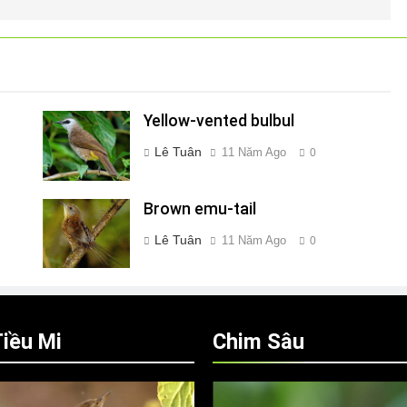
Yellow-vented bulbul
Lê Tuân
11 Năm Ago
0
Brown emu-tail
Lê Tuân
11 Năm Ago
0
iều Mi
Chim Sâu