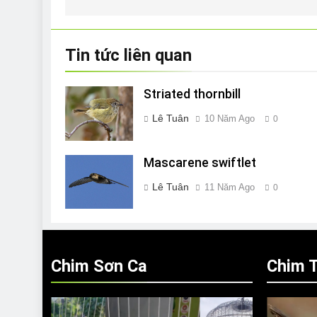
bài
viết
Tin tức liên quan
Striated thornbill
Lê Tuân
10 Năm Ago
0
Mascarene swiftlet
Lê Tuân
11 Năm Ago
0
Chim Sơn Ca
Chim T