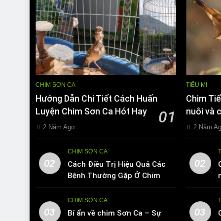
CHIM SƠN CA
TIỂU MI
Hướng Dẫn Chi Tiết Cách Huấn
Chim Tiể
Luyện Chim Sơn Ca Hót Hay
nuôi và 
01
2 Năm Ago
2 Năm A
CHIM SƠN CA
02
02
Cách Điều Trị Hiệu Quả Các
Bệnh Thường Gặp Ở Chim
Sơn Ca
CHIM SƠN CA
03
03
Bí ẩn về chim Sơn Ca – Sự