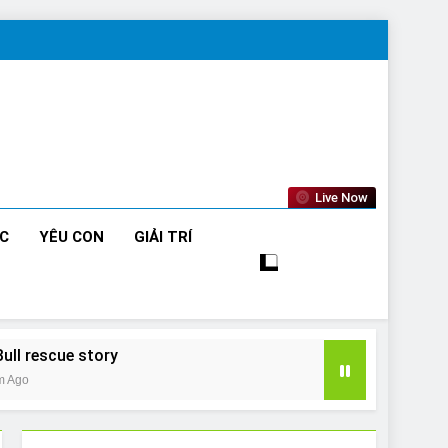
Live Now
ỨC
YÊU CON
GIẢI TRÍ
Bull rescue story
m Ago