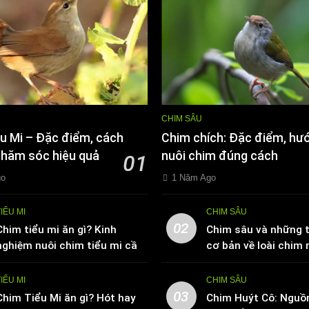
CHIM SÂU
u Mi – Đặc điểm, cách
Chim chích: Đặc điểm, hư
chăm sóc hiệu quả
nuôi chim đúng cách
01
go
1 Năm Ago
TIỂU MI
CHIM SÂU
02
Chim tiểu mi ăn gì? Kinh
Chim sâu và những t
nghiệm nuôi chim tiểu mi cần
cơ bản về loài chim 
biết
TIỂU MI
CHIM SÂU
03
Chim Tiểu Mi ăn gì? Hót hay
Chim Huýt Cô: Nguồ