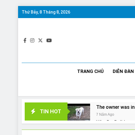
Skip
Thứ Bảy, 8 Tháng 8, 2026
to
content
TRANG CHỦ
DIỄN ĐÀN
The owner was in
TIN HOT
7 Năm Ago
Why Do Bulldogs 
7 Năm Ago