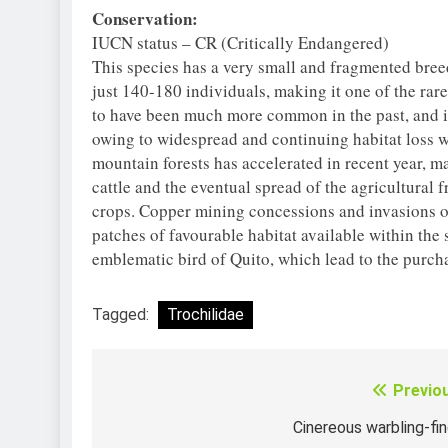
Conservation:
IUCN status – CR (Critically Endangered)
This species has a very small and fragmented bree
just 140-180 individuals, making it one of the rare
to have been much more common in the past, and i
owing to widespread and continuing habitat loss wi
mountain forests has accelerated in recent year, ma
cattle and the eventual spread of the agricultural f
crops. Copper mining concessions and invasions o
patches of favourable habitat available within the
emblematic bird of Quito, which lead to the purcha
Tagged:
Trochilidae
Previo
Điều
hướng
Cinereous warbling-fi