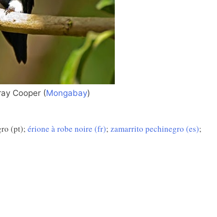
ray Cooper (
Mongabay
)
gro (pt);
érione à robe noire (fr)
;
zamarrito pechinegro (es)
;