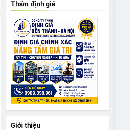
Thẩm định giá
e to What Bulldogs Can (and can’t) Eat
 Run Long Distances?
Do I Need to Groom My Bulldog
Giới thiệu