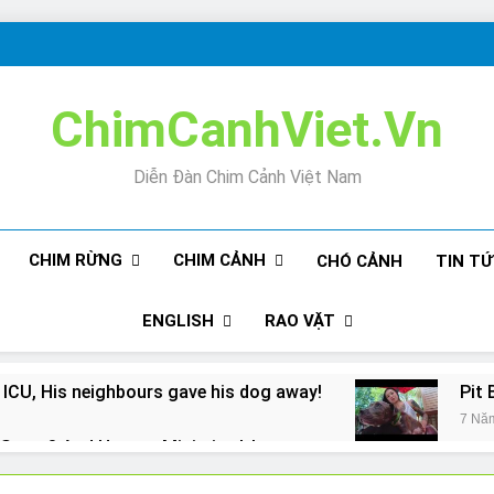
ChimCanhViet.Vn
Diễn Đàn Chim Cảnh Việt Nam
CHIM RỪNG
CHIM CẢNH
CHÓ CẢNH
TIN T
ENGLISH
RAO VẶT
 ICU, His neighbours gave his dog away!
Pit 
7 Nă
Snore? And How to Minimize It!