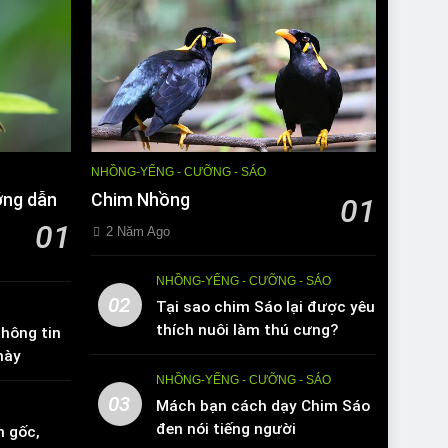
NHỒNG-YỂNG - CƯỠNG - SÁO
ớng dẫn
Chim Nhồng
01
01
2 Năm Ago
NHỒNG-YỂNG - CƯỠNG - SÁO
02
Tại sao chim Sáo lại được yêu
thích nuôi làm thú cưng?
hông tin
này
NHỒNG-YỂNG - CƯỠNG - SÁO
03
Mách bạn cách dạy Chim Sáo
đen nói tiếng người
n gốc,