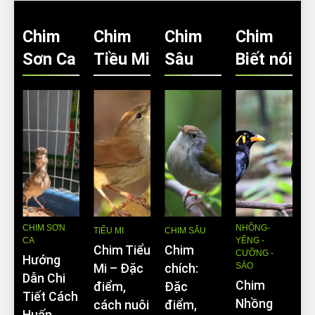
Chim
Chim
Chim
Chim
Sơn Ca
Tiều Mi
Sâu
Biết nói
CHIM SƠN
NHỒNG-
TIỂU MI
CHIM SÂU
CA
YỂNG -
Chim Tiểu
Chim
CƯỠNG -
Hướng
SÁO
Mi – Đặc
chích:
Dẫn Chi
Chim
điểm,
Đặc
Tiết Cách
Nhồng
cách nuôi
điểm,