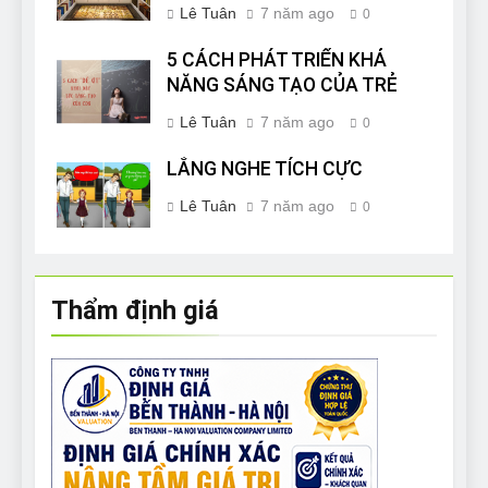
Lê Tuân
7 năm ago
0
5 CÁCH PHÁT TRIỂN KHẢ
NĂNG SÁNG TẠO CỦA TRẺ
Lê Tuân
7 năm ago
0
LẮNG NGHE TÍCH CỰC
Lê Tuân
7 năm ago
0
Thẩm định giá