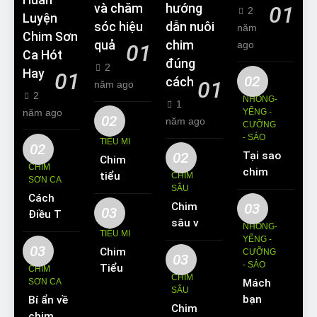
Huấn
và chăm
hướng
01
2
Luyện
sóc hiệu
dẫn nuôi
năm
Chim Sơn
quả
chim
ago
01
Ca Hót
đúng
2
Hay
01
02
cách
01
năm ago
2
NHỒNG-
1
năm ago
YỂNG -
02
năm ago
CƯỠNG
- SÁO
TIỂU MI
02
02
Tại sao
Chim
CHIM
chim
tiểu mi
CHIM
SƠN CA
Sáo lại
SÂU
ăn gì?
Cách
được
Chim
03
Kinh
03
Điều Trị
yêu
sâu và
nghiệm
NHỒNG-
Hiệu
TIỂU MI
thích
những
YỂNG -
nuôi
Quả
03
Chim
nuôi
CƯỠNG
thông
chim
03
Các
- SÁO
Tiểu Mi
làm thú
CHIM
tin cơ
tiểu mi
CHIM
Bệnh
SƠN CA
Mách
ăn gì?
cưng?
bản về
cần
SÂU
Thường
bạn
Bí ẩn về
Hót
loài
biết
Chim
Gặp Ở
cách
chim