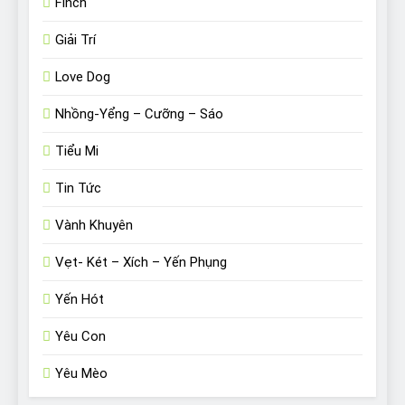
Finch
Giải Trí
Love Dog
Nhồng-Yểng – Cưỡng – Sáo
Tiểu Mi
Tin Tức
Vành Khuyên
Vẹt- Két – Xích – Yến Phụng
Yến Hót
Yêu Con
Yêu Mèo