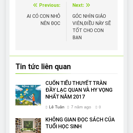
Previous:
Next:
Điều
hướng
AI CÓ CON NHỎ
GÓC NHÌN GIÁO
NÊN ĐỌC
VIÊN,ĐIỀU NÀY SẼ
bài
TỐT CHO CON
viết
BẠN
Tin tức liên quan
CUỐN TIỂU THUYẾT TRÀN
ĐẦY LẠC QUAN VÀ HY VỌNG
NHẤT NĂM 2017
Lê Tuân
7 năm ago
0
KHÔNG GIAN ĐỌC SÁCH CỦA
TUỔI HỌC SINH