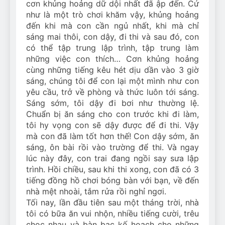
cơn khủng hoảng dữ dội nhất đã ập đến. Cứ
như là một trò chơi khăm vậy, khủng hoảng
đến khi mà con cần ngủ nhất, khi mà chỉ
sáng mai thôi, con dậy, đi thi và sau đó, con
có thể tập trung lập trình, tập trung làm
những việc con thích… Cơn khủng hoảng
cùng những tiếng kêu hét dịu dần vào 3 giờ
sáng, chúng tôi để con lại một mình như con
yêu cầu, trở về phòng và thức luôn tới sáng.
Sáng sớm, tôi dậy đi bơi như thường lệ.
Chuẩn bị ăn sáng cho con trước khi đi làm,
tôi hy vọng con sẽ dậy được để đi thi. Vậy
mà con đã làm tốt hơn thế! Con dậy sớm, ăn
sáng, ôn bài rồi vào trường để thi. Và ngay
lúc này đây, con trai đang ngồi say sưa lập
trình. Hồi chiều, sau khi thi xong, con đã có 3
tiếng đồng hồ chơi bóng bàn với bạn, về đến
nhà mệt nhoài, tắm rửa rồi nghỉ ngơi.
Tối nay, lần đầu tiên sau một tháng trời, nhà
tôi có bữa ăn vui nhộn, nhiều tiếng cười, trêu
chọc nhau và bàn bạc kế hoạch cho những