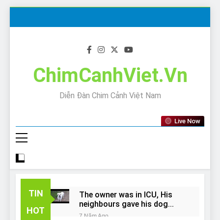
Skip
to
content
ChimCanhViet.Vn
Diễn Đàn Chim Cảnh Việt Nam
Live Now
TIN
The owner was in ICU, His
neighbours gave his dog
HOT
away!
7 Năm Ago