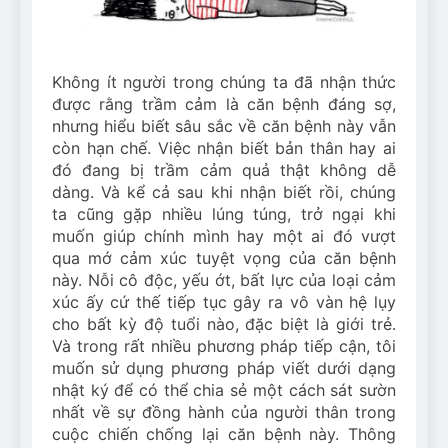
Can Bulldogs Play Fetch?
And How to Train Them!
7 Năm Ago
How Often Do I Need to
Không ít người trong chúng ta đã nhận thức
Groom My Bulldog
được rằng trầm cảm là căn bệnh đáng sợ,
7 Năm Ago
nhưng hiểu biết sâu sắc về căn bệnh này vẫn
còn hạn chế. Việc nhận biết bản thân hay ai
đó đang bị trầm cảm quả thật không dễ
dàng. Và kể cả sau khi nhận biết rồi, chúng
ta cũng gặp nhiều lúng túng, trở ngại khi
muốn giúp chính mình hay một ai đó vượt
qua mớ cảm xúc tuyệt vọng của căn bệnh
này. Nỗi cô độ
c, yếu ớt, bất lực của loại cảm
xúc ấy cứ thế tiếp tục gây ra vô vàn hệ lụy
cho bất kỳ độ tuổi nào, đặc biệt là giới trẻ.
Và trong rất nhiều phương pháp tiếp cận, tôi
muốn sử dụng phương pháp viết dưới dạng
nhật ký để có thể chia sẻ một cách sát sườn
nhất về sự đồng hành của người thân trong
cuộc chiến chống lại căn bệnh này. Thông