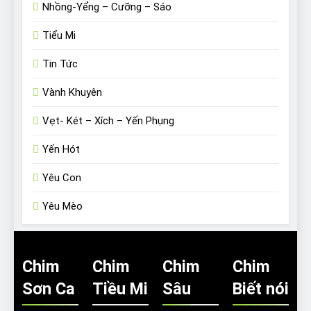
Nhồng-Yểng – Cưỡng – Sáo
Tiểu Mi
Tin Tức
Vành Khuyên
Vẹt- Két – Xích – Yến Phụng
Yến Hót
Yêu Con
Yêu Mèo
Chim
Chim
Chim
Chim
Sơn Ca
Tiều Mi
Sâu
Biết nói