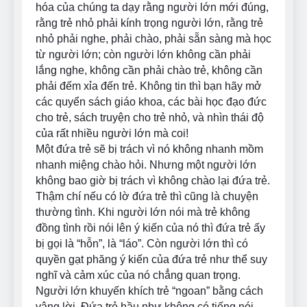
hóa của chúng ta dạy rằng người lớn mới đúng,
rằng trẻ nhỏ phải kính trọng người lớn, rằng trẻ
nhỏ phải nghe, phải chào, phải sẵn sàng mà học
từ người lớn; còn người lớn không cần phải
lắng nghe, không cần phải chào trẻ, không cần
phải đếm xỉa đến trẻ. Không tin thì bạn hãy mở
các quyển sách giáo khoa, các bài học đạo đức
cho trẻ, sách truyện cho trẻ nhỏ, và nhìn thái độ
của rất nhiều người lớn mà coi!
Một đứa trẻ sẽ bị trách vì nó không nhanh mồm
nhanh miệng chào hỏi. Nhưng một người lớn
không bao giờ bị trách vì không chào lại đứa trẻ.
Thậm chí nếu có lờ đứa trẻ thì cũng là chuyện
thường tình. Khi người lớn nói mà trẻ không
đồng tình rồi nói lên ý kiến của nó thì đứa trẻ ấy
bị gọi là “hỗn”, là “láo”. Còn người lớn thì có
quyền gạt phăng ý kiến của đứa trẻ như thể suy
nghĩ và cảm xúc của nó chẳng quan trọng.
Người lớn khuyến khích trẻ “ngoan” bằng cách
vâng lời. Đứa trẻ hầu như không có tiếng nói.