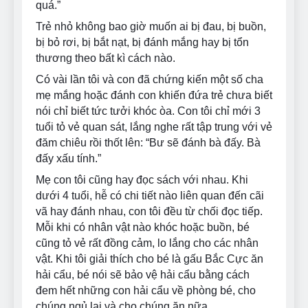
quá.”
Trẻ nhỏ không bao giờ muốn ai bị đau, bị buồn,
bị bỏ rơi, bị bắt nạt, bị đánh mắng hay bị tổn
thương theo bất kì cách nào.
Có vài lần tôi và con đã chứng kiến một số cha
mẹ mắng hoặc đánh con khiến đứa trẻ chưa biết
nói chỉ biết tức tưởi khóc òa. Con tôi chỉ mới 3
tuổi tỏ vẻ quan sát, lắng nghe rất tập trung với vẻ
đăm chiêu rồi thốt lên: “Bư sẽ đánh bà đấy. Bà
đấy xấu tính.”
Mẹ con tôi cũng hay đọc sách với nhau. Khi
dưới 4 tuổi, hễ có chi tiết nào liên quan đến cãi
vã hay đánh nhau, con tôi đều từ chối đọc tiếp.
Mỗi khi có nhân vật nào khóc hoặc buồn, bé
cũng tỏ vẻ rất đồng cảm, lo lắng cho các nhân
vật. Khi tôi giải thích cho bé là gấu Bắc Cực ăn
hải cẩu, bé nói sẽ bảo vệ hải cẩu bằng cách
đem hết những con hải cẩu về phòng bé, cho
chúng ngủ lại và cho chúng ăn nữa.