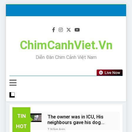
Skip
to
content
ChimCanhViet.Vn
Diễn Đàn Chim Cảnh Việt Nam
Live Now
TIN
The owner was in ICU, His
neighbours gave his dog
HOT
away!
7 Năm Ago