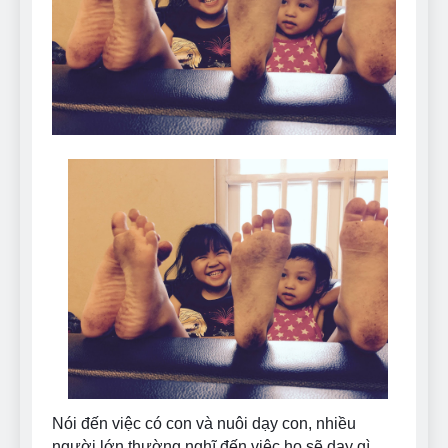
Can Bulldogs Play Fetch?
And How to Train Them!
7 Năm Ago
How Often Do I Need to
Groom My Bulldog
7 Năm Ago
Nói đến việc có con và nuôi dạy con, nhiều
người lớn thường nghĩ đến việc họ sẽ dạy gì