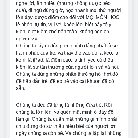
nghe lời, ăn nhiều (nhưng không được béo
quá), đi ngủ đúng giờ, học nhanh mọi thứ người
lớn dạy, được điểm cao đối với MỌI MÔN HỌC,
lễ phép, tự tin, vui vẻ, khéo léo, biết bày tỏ ý
kiến, biết kiềm chế bản thân, không nghịch
ngợm, v.v…
Chúng ta lấy đi động lực chính đáng nhất là sự
hạnh phúc của trẻ, và thay thế vào đó là kẹo, là
kem, là iPad, là điểm cao, là tình yêu có điều
kiện, là sự tán thưởng của người lớn và xã hội.
Chúng ta dùng những phần thưởng hởi hợt đó
để hấp dẫn trẻ, để ép trẻ vào cái khuôn đã có
sẵn.
Chúng ta đều đã từng là những đứa trẻ. Rồi
chúng ta lớn lên, và quên mất mình ở đây để
làm gì. Chúng ta quên mất những gì mình phải
chịu đựng do sự thiếu hiểu biết của người lớn
ngày chúng ta còn bé. Và chúng ta lặp lại những