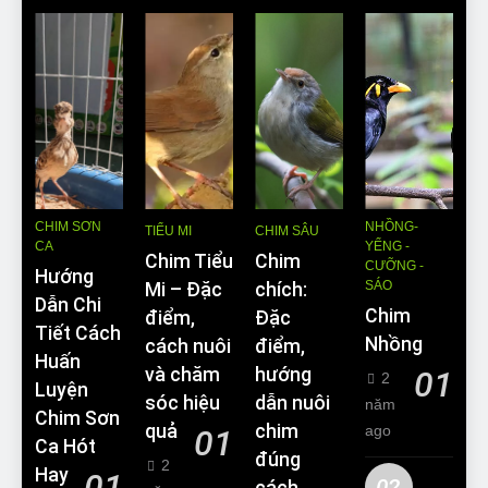
CHIM SƠN
NHỒNG-
TIỂU MI
CHIM SÂU
CA
YỂNG -
Chim Tiểu
Chim
CƯỠNG -
Hướng
SÁO
Mi – Đặc
chích:
Dẫn Chi
Chim
điểm,
Đặc
Tiết Cách
Nhồng
cách nuôi
điểm,
Huấn
và chăm
hướng
01
2
Luyện
sóc hiệu
dẫn nuôi
năm
Chim Sơn
quả
chim
ago
01
Ca Hót
đúng
2
Hay
01
02
cách