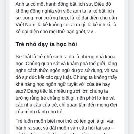
Anh ta có một hành động bất lịch sự. Điều đó
không đồng nghĩa với việc anh ta là kẻ bất lịch
sự trong mọi trường hợp, là kẻ đại diện cho dân
Việt Nam, là kẻ không coi ai ra gì, là kẻ ích kỉ, là
kẻ đại diện cho mọi thứ bạn ghét, v.v…
Trẻ nhỏ dạy ta học hỏi
Sự thật là trẻ nhỏ sinh ra đã là những nhà khoa
học. Chúng quan sát và khám phá thế giới, lắng
nghe cách thức ngôn ngữ được sử dụng, và sau
đó sự đúc kết các quy luật. Chúng ta không thấy
khả năng học ngôn ngữ tuyệt vời của trẻ hay
sao? Đáng tiếc là nhiều người lớn chúng ta
tưởng rằng trẻ chẳng biết gì, nên phớt lờ trẻ và
các nhu cầu của trẻ, chỉ quan tâm đến mong đợi
của mình dành cho trẻ.
Trẻ luôn muốn biết mọi thứ có tên gọi là gì, vận
hành ra sao, và đặt muôn vàn câu hỏi tại sao –