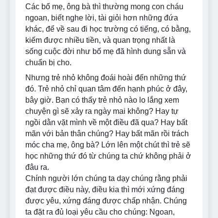
Các bố mẹ, ông bà thì thường mong con cháu
ngoan, biết nghe lời, tài giỏi hơn những đứa
khác, để về sau đi học trường có tiếng, có bằng,
kiếm được nhiều tiền, và quan trọng nhất là
sống cuộc đời như bố mẹ đã hình dung sẵn và
chuẩn bị cho.
Nhưng trẻ nhỏ không đoái hoài đến những thứ
đó. Trẻ nhỏ chỉ quan tâm đến hạnh phúc ở đây,
bây giờ. Bạn có thấy trẻ nhỏ nào lo lắng xem
chuyện gì sẽ xảy ra ngày mai không? Hay tự
ngồi dằn vặt mình về một điều đã qua? Hay bất
mãn với bản thân chúng? Hay bất mãn rồi trách
móc cha mẹ, ông bà? Lớn lên một chút thì trẻ sẽ
học những thứ đó từ chúng ta chứ không phải ở
đâu ra.
Chính người lớn chúng ta dạy chúng rằng phải
đạt được điều này, điều kia thì mới xứng đáng
được yêu, xứng đáng được chấp nhận. Chúng
ta đặt ra đủ loại yêu cầu cho chúng: Ngoan,