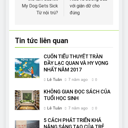
bài
My Dog Gets Sick
với giận dữ cho
viết
Từ nội trú?
đúng
Tin tức liên quan
CUỐN TIỂU THUYẾT TRÀN
ĐẦY LẠC QUAN VÀ HY VỌNG
NHẤT NĂM 2017
Lê Tuân
7 năm ago
0
KHÔNG GIAN ĐỌC SÁCH CỦA
TUỔI HỌC SINH
Lê Tuân
7 năm ago
0
5 CÁCH PHÁT TRIỂN KHẢ
NĂNG SÁNG TẠO CỦA TRẺ