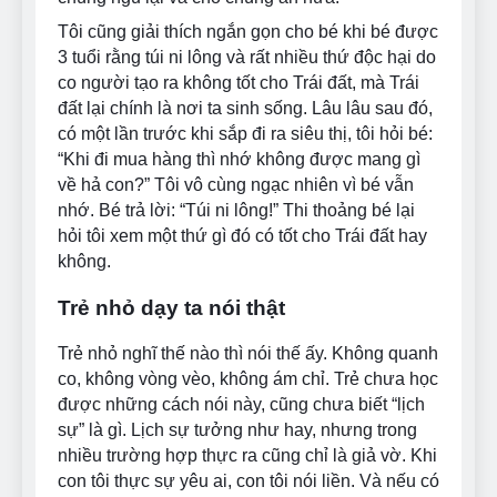
Tôi cũng giải thích ngắn gọn cho bé khi bé được
3 tuổi rằng túi ni lông và rất nhiều thứ độc hại do
co người tạo ra không tốt cho Trái đất, mà Trái
đất lại chính là nơi ta sinh sống. Lâu lâu sau đó,
có một lần trước khi sắp đi ra siêu thị, tôi hỏi bé:
“Khi đi mua hàng thì nhớ không được mang gì
về hả con?” Tôi vô cùng ngạc nhiên vì bé vẫn
nhớ. Bé trả lời: “Túi ni lông!” Thi thoảng bé lại
hỏi tôi xem một thứ gì đó có tốt cho Trái đất hay
không.
Trẻ nhỏ dạy ta nói thật
Trẻ nhỏ nghĩ thế nào thì nói thế ấy. Không quanh
co, không vòng vèo, không ám chỉ. Trẻ chưa học
được những cách nói này, cũng chưa biết “lịch
sự” là gì. Lịch sự tưởng như hay, nhưng trong
nhiều trường hợp thực ra cũng chỉ là giả vờ. Khi
con tôi thực sự yêu ai, con tôi nói liền. Và nếu có