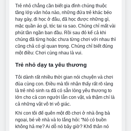
Trẻ nhỏ chẳng cần biết gia đình chúng thuộc
tầng lớp văn hóa nào, những đứa trẻ khác béo
hay gày, đi học ở đâu, đã học được những gì,
mặc quần áo gì, tóc tai ra sao. Chúng chỉ mất vài
phút tần ngần ban đầu. Rồi sau đó kể cả khi
chúng đã từng hoặc chưa từng chơi với nhau thì
cũng chả có gì quan trọng. Chúng chỉ biết đúng
một điều: Chơi cùng nhau là vui.
Trẻ nhỏ dạy ta yêu thương
Tôi dành rất nhiều thời gian nói chuyện và chơi
đùa cùng con. Điều mà tôi nhận thấy rất rõ ràng
là trẻ nhỏ sinh ra đã có sẵn lòng yêu thương to
lớn cho cả con người lẫn con vật, và thậm chí là
cả những vật vô tri vô giác.
Khi con tôi để quên một đồ chơi ở nhà ông bà
ngoại, bé về nhà và lo lắng hỏi: “Nó có buồn
không hả mẹ? Ai dỗ nó bây giờ? Khổ thân nó