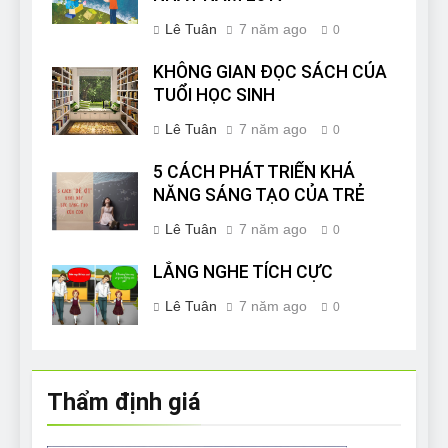
Lê Tuân
7 năm ago
0
KHÔNG GIAN ĐỌC SÁCH CỦA
TUỔI HỌC SINH
Lê Tuân
7 năm ago
0
5 CÁCH PHÁT TRIỂN KHẢ
NĂNG SÁNG TẠO CỦA TRẺ
Lê Tuân
7 năm ago
0
LẮNG NGHE TÍCH CỰC
Lê Tuân
7 năm ago
0
Thẩm định giá