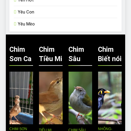
Yêu Con
Yêu Mèo
Chim
Chim
Chim
Chim
Sơn Ca
Tiều Mi
Sâu
Biết nói
CHIM SƠN
NHỒNG-
TIỂU MI
CHIM SÂU