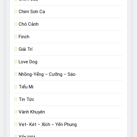
Chim Sơn Ca
Chó Cảnh
Finch
Giải Trí
Love Dog
Nhồng-Yểng – Cưỡng – Sáo
Tiểu Mi
Tin Tức
Vành Khuyên
Vẹt- Két – Xích – Yến Phụng
Yến Hót