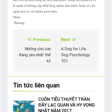
lẽ mình sẽ không cập nhật blog nhiều như trước, hoặc sẽ viết
ngắn hơn so với nhiều post trước.
Thân,
Phương.
Previous:
Next:
Điều
hướng
Những chú cún
A Dog for Life:
đang yêu nhất thế
Dog Psychology
bài
kỹ
101
viết
Tin tức liên quan
CUỐN TIỂU THUYẾT TRÀN
ĐẦY LẠC QUAN VÀ HY VỌNG
NHẤT NĂM 2017