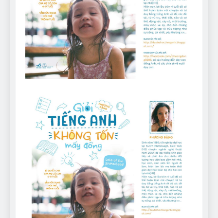
Can Bulldogs Play Fetch?
And How to Train Them!
7 Năm Ago
How Often Do I Need to
Groom My Bulldog
7 Năm Ago