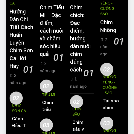
CA
YỂNG -
Chim Tiểu
Chim
CƯỠNG -
Hướng
SÁO
Mi – Đặc
chích:
Dẫn Chi
Chim
điểm,
Đặc
Tiết Cách
Nhồng
cách nuôi
điểm,
Huấn
và chăm
hướng
01
2
Luyện
sóc hiệu
dẫn nuôi
năm
Chim Sơn
quả
chim
ago
01
Ca Hót
đúng
2
Hay
01
02
cách
01
năm ago
2
NHỒNG-
1
năm ago
YỂNG -
02
năm ago
CƯỠNG
- SÁO
TIỂU MI
02
02
Tại sao
Chim
CHIM
chim
tiểu mi
CHIM
SƠN CA
Sáo lại
SÂU
ăn gì?
Cách
được
Chim
03
Kinh
03
Điều Trị
yêu
sâu và
nghiệm
NHỒNG-
Hiệu
TIỂU MI