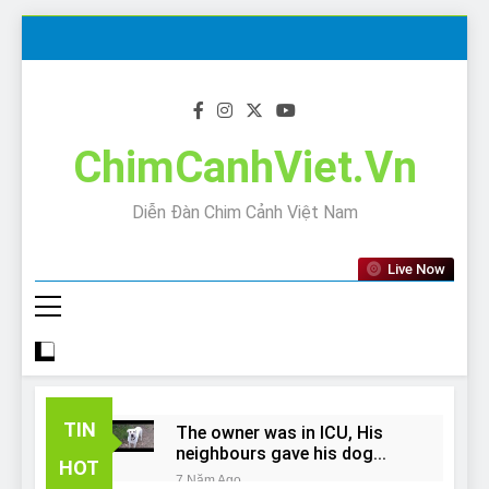
Skip
to
content
ChimCanhViet.Vn
Diễn Đàn Chim Cảnh Việt Nam
Live Now
TIN
The owner was in ICU, His
neighbours gave his dog
HOT
away!
7 Năm Ago