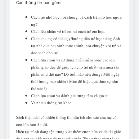
Các thông tin bao gồm:
Cách trẻ nhỏ học nói chung, và cách trẻ nhỏ học ngoại
ngữ.
Các hiểu nhầm về trẻ em và cách trẻ em học.
Cách cha mẹ có thể dạy/hướng dẫn trẻ học tiếng Anh
tại nhà qua hai hình thức chính: nói chuyện với trẻ và
đọc sách cho trẻ.
Cách lựa chọn và sử dụng phần mềm hoặc các sản
phẩm giáo dục để giúp ích cho trẻ nhất (nên mua sản
phẩm như thế nào? Độ tuổi nào nên dùng? Mỗi ngày
thời lượng bao nhiêu? Mức độ hiệu quả thực sự như
thế nào?)
Cách lựa chọn và đánh giá trung tâm và gia sư.
Và nhiều thông tin khác.
Sách thậm chí có nhiều thông tin hữu ích cho các cha mẹ có
con lớn hơn 5 tuổi.
Hiện tại mình đang tập trung viết thêm cuốn nữa về đề tài giáo
dục con tại nhà trong độ tuổi mẫu giáo. Trong thời gian tới có