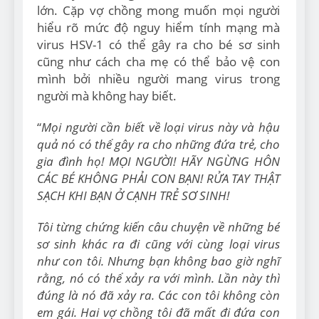
lớn. Cặp vợ chồng mong muốn mọi người
hiểu rõ mức độ nguy hiểm tính mạng mà
virus HSV-1 có thể gây ra cho bé sơ sinh
cũng như cách cha mẹ có thể bảo vệ con
mình bởi nhiều người mang virus trong
người mà không hay biết.
“
Mọi người cần biết về loại virus này và hậu
quả nó có thể gây ra cho những đứa trẻ, cho
gia đình họ! MỌI NGƯỜI! HÃY NGỪNG HÔN
CÁC BÉ KHÔNG PHẢI CON BẠN! RỬA TAY THẬT
SẠCH KHI BẠN Ở CẠNH TRẺ SƠ SINH!
Tôi từng chứng kiến câu chuyện về những bé
sơ sinh khác ra đi cũng với cùng loại virus
như con tôi. Nhưng bạn không bao giờ nghĩ
rằng, nó có thể xảy ra với mình. Lần này thì
đúng là nó đã xảy ra. Các con tôi không còn
em gái. Hai vợ chồng tôi đã mất đi đứa con