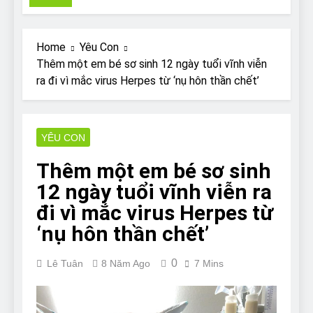
Pit Bull rescue story
7 Năm Ago
Why Do Bulldogs Snore?
Home
Yêu Con
And How to Minimize It!
Thêm một em bé sơ sinh 12 ngày tuổi vĩnh viễn
7 Năm Ago
ra đi vì mắc virus Herpes từ ‘nụ hôn thần chết’
Are Bulldogs Lazy? Not as
much as you think and here’s
why!
7 Năm Ago
Do Bulldogs Fart? Yes! And
YÊU CON
How to Stop It!
Thêm một em bé sơ sinh
7 Năm Ago
The Ultimate Guide to What
12 ngày tuổi vĩnh viễn ra
Bulldogs Can (and can’t) Eat
đi vì mắc virus Herpes từ
7 Năm Ago
‘nụ hôn thần chết’
Bulldog Anal Gland Problem
and How to Treat It
7 Năm Ago
0
Lê Tuân
8 Năm Ago
7 Mins
Can Bulldogs Run Long
Distances?
7 Năm Ago