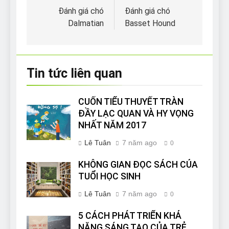
hướng
Đánh giá chó
Đánh giá chó
Dalmatian
Basset Hound
bài
viết
Tin tức liên quan
CUỐN TIỂU THUYẾT TRÀN
ĐẦY LẠC QUAN VÀ HY VỌNG
NHẤT NĂM 2017
Lê Tuân
7 năm ago
0
KHÔNG GIAN ĐỌC SÁCH CỦA
TUỔI HỌC SINH
Lê Tuân
7 năm ago
0
5 CÁCH PHÁT TRIỂN KHẢ
NĂNG SÁNG TẠO CỦA TRẺ