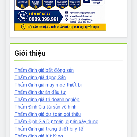
Giới thiệu
Thẩm định giá bất động sản
Thẩm định giá động Sản
Thẩm định giá máy móc thiết bị
Thẩm định dự án đầu tư
Thẩm định giá tri doanh nghiệp
Thẩm Định Giá tài sản vô hình
Thẩm định giá dự toán gói thầu
Thẩm Định Giá Dự toán, dự án xây dựng
Thẩm định giá trang thiết bị y tế
Thẩm định giá Xử lý nợ