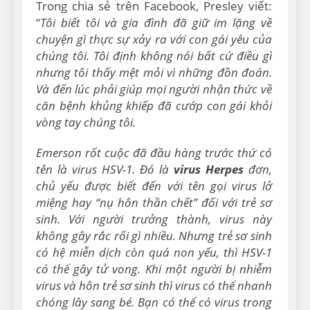
Trong chia sẻ trên Facebook, Presley viết:
“
Tôi biết tôi và gia đình đã giữ im lặng về
chuyện gì thực sự xảy ra với con gái yêu của
chúng tôi. Tôi định không nói bất cứ điều gì
nhưng tôi thấy mệt mỏi vì những đồn đoán.
Và đến lúc phải giúp mọi người nhận thức về
căn bệnh khủng khiếp đã cướp con gái khỏi
vòng tay chúng tôi.
Emerson rốt cuộc đã đầu hàng trước thứ có
tên là virus HSV-1. Đó là
virus Herpes
đơn,
chủ yếu được biết đến với tên gọi virus lở
miệng hay “nụ hôn thần chết” đối với trẻ sơ
sinh. Với người trưởng thành, virus này
không gây rắc rối gì nhiều. Nhưng trẻ sơ sinh
có hệ miễn dịch còn quá non yếu, thì HSV-1
có thể gây tử vong. Khi một người bị nhiễm
virus và hôn trẻ sơ sinh thì virus có thể nhanh
chóng lây sang bé. Bạn có thể có virus trong