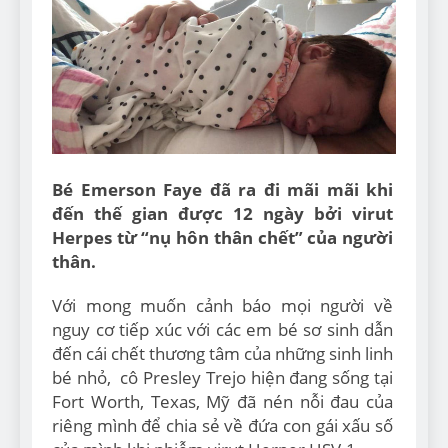
Can Bulldogs Play Fetch?
And How to Train Them!
7 Năm Ago
How Often Do I Need to
Groom My Bulldog
7 Năm Ago
Bé Emerson Faye đã ra đi mãi mãi khi
đến thế gian được 12 ngày bởi virut
Herpes từ “nụ hôn thân chết” của người
thân.
Với mong muốn cảnh báo mọi người về
nguy cơ tiếp xúc với các em bé sơ sinh dẫn
đến cái chết thương tâm của những sinh linh
bé nhỏ, cô Presley Trejo hiện đang sống tại
Fort Worth, Texas, Mỹ đã nén nỗi đau của
riêng mình để chia sẻ về đứa con gái xấu số