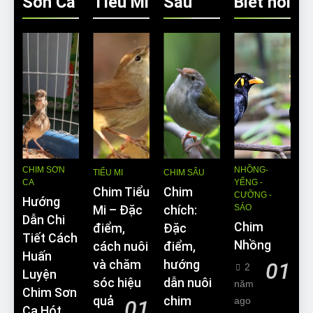
Sơn Ca
Tiều Mi
Sâu
Biết nói
CHIM SƠN
NHỒNG-
TIỂU MI
CHIM SÂU
CA
YỂNG -
Chim Tiểu
Chim
CƯỠNG -
Hướng
SÁO
Mi – Đặc
chích:
Dẫn Chi
Chim
điểm,
Đặc
Tiết Cách
Nhồng
cách nuôi
điểm,
Huấn
và chăm
hướng
01
2
Luyện
sóc hiệu
dẫn nuôi
năm
Chim Sơn
quả
chim
ago
01
Ca Hót