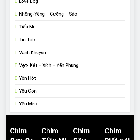
Love Dog
Nhồng-Yểng – Cưỡng – Sáo
Tiểu Mi
Tin Tức
Vành Khuyên
Vẹt- Két – Xích – Yến Phụng
Yến Hót
Yêu Con
Yêu Mèo
Chim
Chim
Chim
Chim