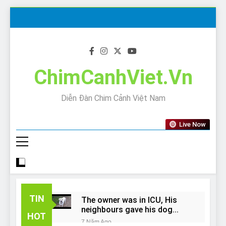
Skip
to
content
ChimCanhViet.Vn
Diễn Đàn Chim Cảnh Việt Nam
Live Now
TIN
The owner was in ICU, His
neighbours gave his dog
HOT
away!
7 Năm Ago