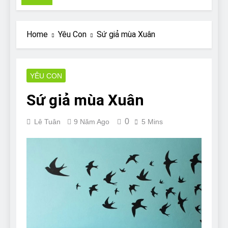
Pit Bull rescue story
7 Năm Ago
Why Do Bulldogs Snore?
Home
Yêu Con
Sứ giả mùa Xuân
And How to Minimize It!
7 Năm Ago
Are Bulldogs Lazy? Not as
much as you think and here’s
YÊU CON
why!
7 Năm Ago
Sứ giả mùa Xuân
Do Bulldogs Fart? Yes! And
How to Stop It!
0
Lê Tuân
9 Năm Ago
5 Mins
7 Năm Ago
The Ultimate Guide to What
Bulldogs Can (and can’t) Eat
7 Năm Ago
Bulldog Anal Gland Problem
and How to Treat It
7 Năm Ago
Can Bulldogs Run Long
Distances?
7 Năm Ago