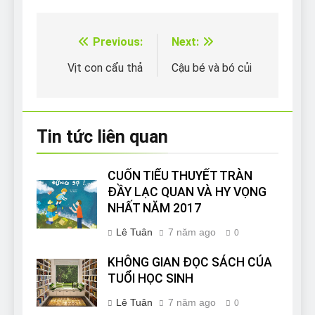
Previous:
Next:
Điều
hướng
Vịt con cẩu thả
Cậu bé và bó củi
bài
viết
Tin tức liên quan
CUỐN TIỂU THUYẾT TRÀN
ĐẦY LẠC QUAN VÀ HY VỌNG
NHẤT NĂM 2017
Lê Tuân
7 năm ago
0
KHÔNG GIAN ĐỌC SÁCH CỦA
TUỔI HỌC SINH
Lê Tuân
7 năm ago
0