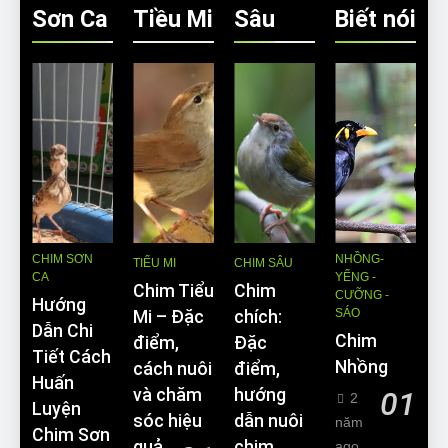
Sơn Ca
Tiều Mi
Sâu
Biết nói
CHIM SƠN
NHỒNG-
TIỂU MI
CHIM SÂU
CA
YỂNG -
Chim Tiểu
Chim
CƯỠNG -
Hướng
SÁO
Mi – Đặc
chích:
Dẫn Chi
Chim
điểm,
Đặc
Tiết Cách
Nhồng
cách nuôi
điểm,
Huấn
và chăm
hướng
01
2
Luyện
sóc hiệu
dẫn nuôi
năm
Chim Sơn
quả
chim
ago