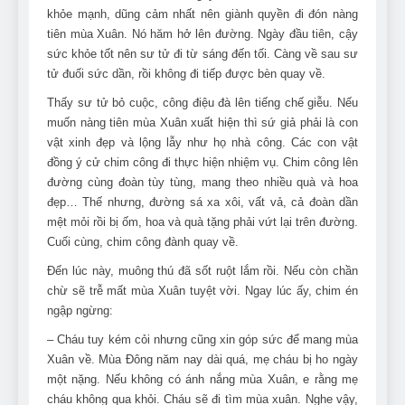
khỏe mạnh, dũng cảm nhất nên giành quyền đi đón nàng
tiên mùa Xuân. Nó hăm hở lên đường. Ngày đầu tiên, cậy
sức khỏe tốt nên sư tử đi từ sáng đến tối. Càng về sau sư
tử đuối sức dần, rồi không đi tiếp được bèn quay về.
Thấy sư tử bỏ cuộc, công điệu đà lên tiếng chế giễu. Nếu
muốn nàng tiên mùa Xuân xuất hiện thì sứ giả phải là con
vật xinh đẹp và lộng lẫy như họ nhà công. Các con vật
đồng ý cử chim công đi thực hiện nhiệm vụ. Chim công lên
đường cùng đoàn tùy tùng, mang theo nhiều quà và hoa
đẹp… Thế nhưng, đường sá xa xôi, vất vả, cả đoàn dần
mệt mỏi rồi bị ốm, hoa và quà tặng phải vứt lại trên đường.
Cuối cùng, chim công đành quay về.
Đến lúc này, muông thú đã sốt ruột lắm rồi. Nếu còn chần
chừ sẽ trễ mất mùa Xuân tuyệt vời. Ngay lúc ấy, chim én
ngập ngừng:
– Cháu tuy kém cỏi nhưng cũng xin góp sức để mang mùa
Xuân về. Mùa Đông năm nay dài quá, mẹ cháu bị ho ngày
một nặng. Nếu không có ánh nắng mùa Xuân, e rằng mẹ
cháu không qua khỏi. Cháu sẽ đi tìm mùa xuân. Nghe vậy,