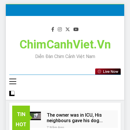
Skip
to
content
ChimCanhViet.Vn
Diễn Đàn Chim Cảnh Việt Nam
Live Now
TIN
The owner was in ICU, His
neighbours gave his dog
HOT
away!
7 Năm Ago