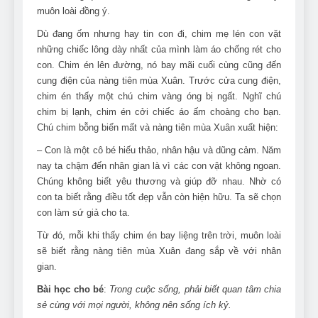
muôn loài đồng ý.
Dù đang ốm nhưng hay tin con đi, chim mẹ lén con vặt
những chiếc lông dày nhất của mình làm áo chống rét cho
con. Chim én lên đường, nó bay mãi cuối cùng cũng đến
cung điện của nàng tiên mùa Xuân. Trước cửa cung điện,
chim én thấy một chú chim vàng óng bị ngất. Nghĩ chú
chim bị lạnh, chim én cởi chiếc áo ấm choàng cho bạn.
Chú chim bỗng biến mất và nàng tiên mùa Xuân xuất hiện:
– Con là một cô bé hiếu thảo, nhân hậu và dũng cảm. Năm
nay ta chậm đến nhân gian là vì các con vật không ngoan.
Chúng không biết yêu thương và giúp đỡ nhau. Nhờ có
con ta biết rằng điều tốt đẹp vẫn còn hiện hữu. Ta sẽ chọn
con làm sứ giả cho ta.
Từ đó, mỗi khi thấy chim én bay liệng trên trời, muôn loài
sẽ biết rằng nàng tiên mùa Xuân đang sắp về với nhân
gian.
Bài học cho bé
:
Trong cuộc sống, phải biết quan tâm chia
sẻ cùng với mọi người, không nên sống ích kỷ.