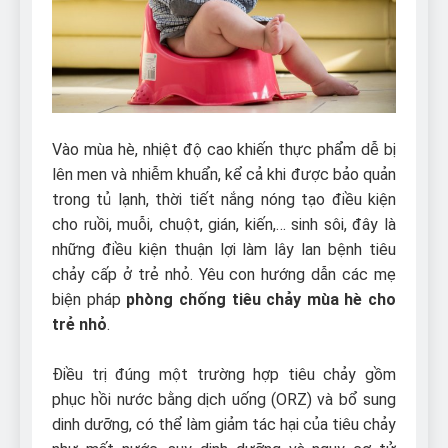
Can Bulldogs Play Fetch?
And How to Train Them!
7 Năm Ago
How Often Do I Need to
Groom My Bulldog
7 Năm Ago
Vào mùa hè, nhiệt độ cao khiến thực phẩm dễ bị
lên men và nhiễm khuẩn, kể cả khi được bảo quản
trong tủ lạnh, thời tiết nắng nóng tạo điều kiện
cho ruồi, muỗi, chuột, gián, kiến,… sinh sôi, đây là
những điều kiện thuận lợi làm lây lan bệnh tiêu
chảy cấp ở trẻ nhỏ. Yêu con hướng dẫn các mẹ
biện pháp
phòng chống tiêu chảy mùa hè cho
trẻ nhỏ
.
Điều trị đúng một trường hợp tiêu chảy gồm
phục hồi nước bằng dịch uống (ORZ) và bổ sung
dinh dưỡng, có thể làm giảm tác hại của tiêu chảy