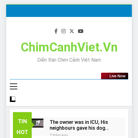
Skip
to
content
ChimCanhViet.Vn
Diễn Đàn Chim Cảnh Việt Nam
Live Now
TIN
The owner was in ICU, His
neighbours gave his dog
HOT
away!
7 Năm Ago