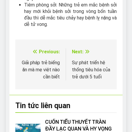
Tiêm phòng sởi: Những trẻ em mắc bệnh sởi
hay mới khỏi bệnh sởi trong vòng bốn tuần
đầu thì dễ mắc tiêu chảy hay bệnh lỵ nặng và
dễ tử vong.
Previous:
Next:
Điều
hướng
Giải pháp trẻ biếng
Sự phát triển hệ
ăn mà mẹ việt nào
thống tiêu hóa của
bài
cần biết
trẻ dưới 5 tuổi
viết
Tin tức liên quan
CUỐN TIỂU THUYẾT TRÀN
ĐẦY LẠC QUAN VÀ HY VỌNG