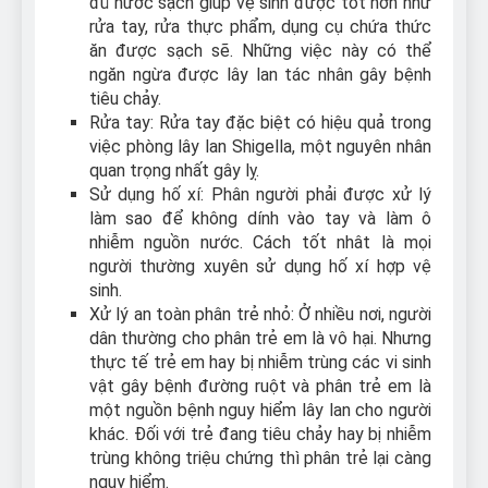
đủ nước sạch giúp vệ sinh được tốt hơn như
rửa tay, rửa thực phẩm, dụng cụ chứa thức
ăn được sạch sẽ. Những việc này có thể
ngăn ngừa được lây lan tác nhân gây bệnh
tiêu chảy.
Rửa tay: Rửa tay đặc biệt có hiệu quả trong
việc phòng lây lan Shigella, một nguyên nhân
quan trọng nhất gây lỵ.
Sử dụng hố xí: Phân người phải được xử lý
làm sao để không dính vào tay và làm ô
nhiễm nguồn nước. Cách tốt nhât là mọi
người thường xuyên sử dụng hố xí hợp vệ
sinh.
Xử lý an toàn phân trẻ nhỏ: Ở nhiều nơi, người
dân thường cho phân trẻ em là vô hại. Nhưng
thực tế trẻ em hay bị nhiễm trùng các vi sinh
vật gây bệnh đường ruột và phân trẻ em là
một nguồn bệnh nguy hiểm lây lan cho người
khác. Đối với trẻ đang tiêu chảy hay bị nhiễm
trùng không triệu chứng thì phân trẻ lại càng
nguy hiểm.