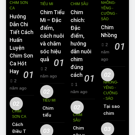
CHIM SƠN
NHỒNG-
TIỂU MI
CHIM SÂU
CA
YỂNG -
Chim Tiểu
Chim
CƯỠNG -
Hướng
SÁO
Mi – Đặc
chích:
Dẫn Chi
Chim
điểm,
Đặc
Tiết Cách
Nhồng
cách nuôi
điểm,
Huấn
và chăm
hướng
01
2
Luyện
sóc hiệu
dẫn nuôi
năm
Chim Sơn
quả
chim
ago
01
Ca Hót
đúng
2
Hay
01
02
cách
01
năm ago
2
NHỒNG-
1
năm ago
YỂNG -
02
năm ago
CƯỠNG
- SÁO
TIỂU MI
02
02
Tại sao
Chim
CHIM
chim
tiểu mi
CHIM
SƠN CA
Sáo lại
SÂU
ăn gì?
Cách
được
Chim
03
Kinh
03
Điều Trị
yêu