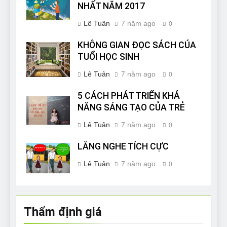
NHẤT NĂM 2017
Lê Tuân
7 năm ago
0
KHÔNG GIAN ĐỌC SÁCH CỦA
TUỔI HỌC SINH
Lê Tuân
7 năm ago
0
5 CÁCH PHÁT TRIỂN KHẢ
NĂNG SÁNG TẠO CỦA TRẺ
Lê Tuân
7 năm ago
0
LẮNG NGHE TÍCH CỰC
Lê Tuân
7 năm ago
0
Thẩm định giá