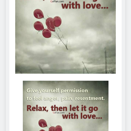
Can Bulldogs Play Fetch?
And How to Train Them!
7 Năm Ago
How Often Do I Need to
Groom My Bulldog
7 Năm Ago