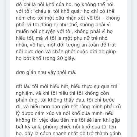
đó chỉ là nỗi khổ của họ. họ không thể nói
với tôi: “cháu à, tôi khổ quá.” họ chỉ có thể
ném cho tôi một câu nhận xét về tôi – không
phải vì tôi đáng bị như thế, không phải vì
muốn nói chuyện với tôi, không phải vì họ
hiểu tôi, mà vì tôi là một phụ nữ trẻ nhỏ
nhắn, vô hại, một đối tượng an toàn để trút
nỗi bực dọc và chán ghét cuộc đời để giúp
họ bớt khổ trong 20 giây.
đơn giản như vậy thôi mà.
rất lâu tôi mới hiểu hết, hiểu thực sự qua trải
nghiệm. và khi tôi hiểu thì tôi không còn
phản ứng. tôi không thấy đau. tôi chỉ bước
đi, và hiểu hơn bao giờ hết rằng mình phải xử
lý được cảm xúc và nỗi khổ của mình. nếu
không thì việc đầu tiên mà tôi sẽ làm khi gặp
bất kỳ ai là phóng chiếu nỗi khổ của tôi lên
họ. đấy là cách nhanh nhất để trở thành gánh