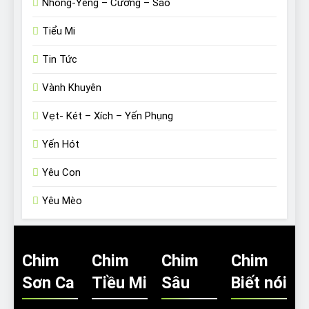
Nhồng-Yểng – Cưỡng – Sáo
Tiểu Mi
Tin Tức
Vành Khuyên
Vẹt- Két – Xích – Yến Phụng
Yến Hót
Yêu Con
Yêu Mèo
Chim
Chim
Chim
Chim
Sơn Ca
Tiều Mi
Sâu
Biết nói