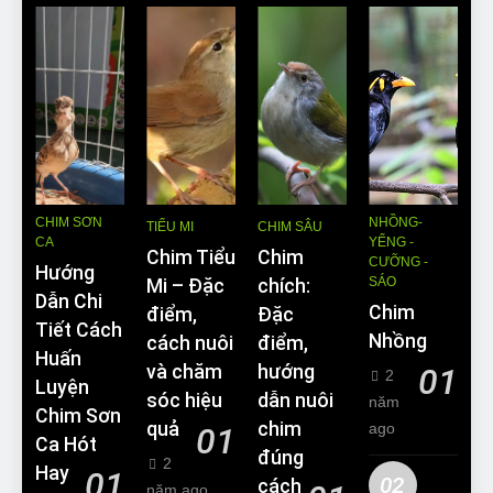
CHIM SƠN
NHỒNG-
TIỂU MI
CHIM SÂU
CA
YỂNG -
Chim Tiểu
Chim
CƯỠNG -
Hướng
SÁO
Mi – Đặc
chích:
Dẫn Chi
Chim
điểm,
Đặc
Tiết Cách
Nhồng
cách nuôi
điểm,
Huấn
và chăm
hướng
01
2
Luyện
sóc hiệu
dẫn nuôi
năm
Chim Sơn
quả
chim
ago
01
Ca Hót
đúng
2
Hay
01
02
cách
năm ago