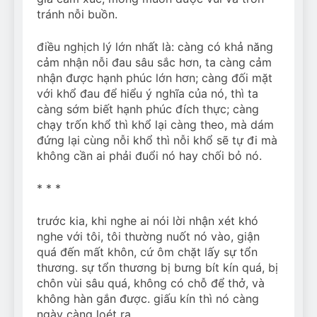
tránh nỗi buồn.
điều nghịch lý lớn nhất là: càng có khả năng
cảm nhận nỗi đau sâu sắc hơn, ta càng cảm
nhận được hạnh phúc lớn hơn; càng đối mặt
với khổ đau để hiểu ý nghĩa của nó, thì ta
càng sớm biết hạnh phúc đích thực; càng
chạy trốn khổ thì khổ lại càng theo, mà dám
đứng lại cùng nỗi khổ thì nỗi khổ sẽ tự đi mà
không cần ai phải đuổi nó hay chối bỏ nó.
* * *
trước kia, khi nghe ai nói lời nhận xét khó
nghe với tôi, tôi thường nuốt nó vào, giận
quá đến mất khôn, cứ ôm chặt lấy sự tổn
thương. sự tổn thương bị bưng bít kín quá, bị
chôn vùi sâu quá, không có chỗ để thở, và
không hàn gắn được. giấu kín thì nó càng
ngày càng loét ra.