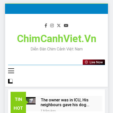
Skip
to
content
ChimCanhViet.Vn
Diễn Đàn Chim Cảnh Việt Nam
Live Now
TIN
The owner was in ICU, His
neighbours gave his dog
HOT
away!
7 Năm Ago