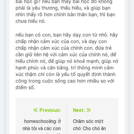
bài học gì? nếu bạn thấy bài học đó không
phải là yêu thương, thấu hiểu, và giúp bạn
nhìn thấy rõ hơn chính bản thân bạn, thì bạn
chưa hiểu nó.
nếu bạn có con, bạn hãy dạy con từ nhỏ. hãy
chấp nhận cảm xúc của con, và dạy con
chấp nhận cảm xúc của chính con. đứa trẻ
cần giữ liên hệ với cảm xúc của chính nó, để
hiểu chính nó, để giúp nó khoẻ mạnh, giúp nó
hạnh phúc và cân bằng. trí thông minh cảm
xúc thậm chí còn là yếu tố quyết định thành
công trong cuộc sống cao hơn nhiều so với
điểm số.
Previous:
Next:
Điều
hướng
homeschooling: ở
Chăm sóc một
nhà tôi và các con
chó: Cho chó ăn
bài