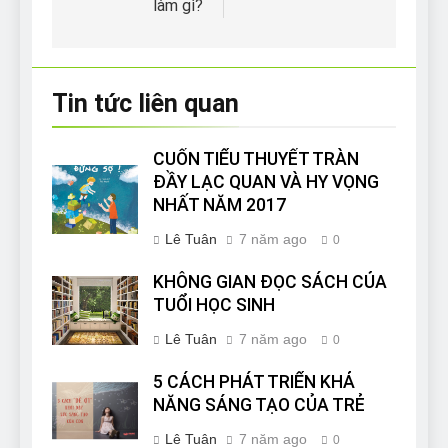
làm gì?
viết
Tin tức liên quan
CUỐN TIỂU THUYẾT TRÀN
ĐẦY LẠC QUAN VÀ HY VỌNG
NHẤT NĂM 2017
Lê Tuân
7 năm ago
0
KHÔNG GIAN ĐỌC SÁCH CỦA
TUỔI HỌC SINH
Lê Tuân
7 năm ago
0
5 CÁCH PHÁT TRIỂN KHẢ
NĂNG SÁNG TẠO CỦA TRẺ
Lê Tuân
7 năm ago
0