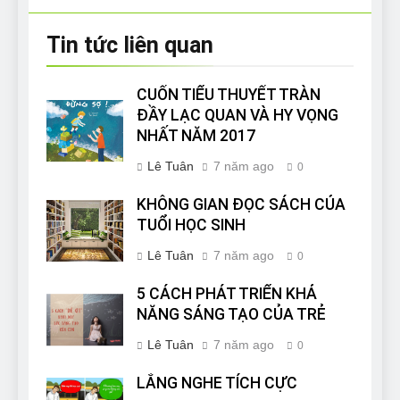
Tin tức liên quan
CUỐN TIỂU THUYẾT TRÀN
ĐẦY LẠC QUAN VÀ HY VỌNG
NHẤT NĂM 2017
Lê Tuân
7 năm ago
0
KHÔNG GIAN ĐỌC SÁCH CỦA
TUỔI HỌC SINH
Lê Tuân
7 năm ago
0
5 CÁCH PHÁT TRIỂN KHẢ
NĂNG SÁNG TẠO CỦA TRẺ
Lê Tuân
7 năm ago
0
LẮNG NGHE TÍCH CỰC