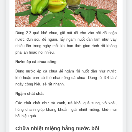
Dùng 2-3 quả khế chua, giã nát rồi cho vào nồi đổ ngập
nước đun sôi, để nguội, lấy ngậm nuốt dần làm như vậy
nhiều lần trong ngày mỗi khi bạn thời gian rảnh rỗi không
phải ăn hoặc nói nhiều.
Nước ép cà chua sống
Dùng nước ép cà chua để ngậm rồi nuốt dần như nước
khế hoặc bạn có thể nhai sống cà chua. Dùng từ 3-4 lần/
ngày công hiệu sẽ rất nhanh.
Ngậm chất chát
Các chất chát như trà xanh, trà khô, quả sung, vỏ xoài,
húng chanh giúp kháng khuẩn, giải nhiệt miệng, khử mùi
hôi hiệu quả.
Chữa nhiệt miệng bằng nước bôi