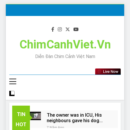
Skip
to
content
ChimCanhViet.Vn
Diễn Đàn Chim Cảnh Việt Nam
Live Now
TIN
The owner was in ICU, His
neighbours gave his dog
HOT
away!
7 Năm Ago