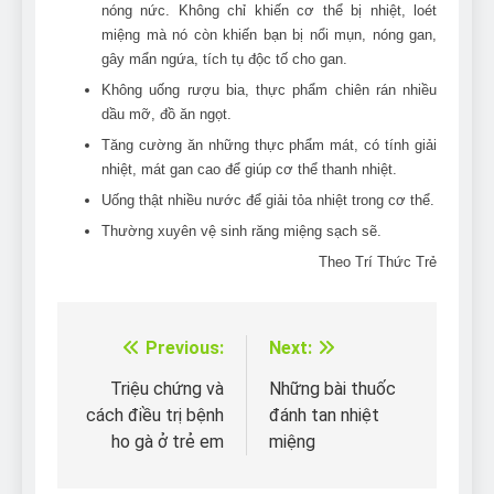
nóng nức. Không chỉ khiến cơ thể bị nhiệt, loét
miệng mà nó còn khiến bạn bị nổi mụn, nóng gan,
gây mẩn ngứa, tích tụ độc tố cho gan.
Không uống rượu bia, thực phẩm chiên rán nhiều
dầu mỡ, đồ ăn ngọt.
Tăng cường ăn những thực phẩm mát, có tính giải
nhiệt, mát gan cao để giúp cơ thể thanh nhiệt.
Uống thật nhiều nước để giải tỏa nhiệt trong cơ thể.
Thường xuyên vệ sinh răng miệng sạch sẽ.
Theo Trí Thức Trẻ
Previous:
Next:
Điều
hướng
Triệu chứng và
Những bài thuốc
cách điều trị bệnh
đánh tan nhiệt
bài
ho gà ở trẻ em
miệng
viết