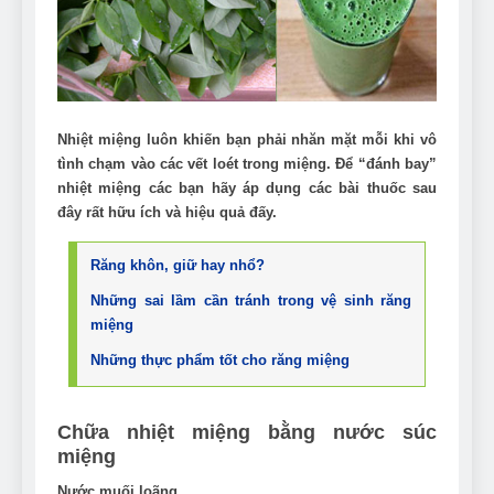
Can Bulldogs Play Fetch?
And How to Train Them!
7 Năm Ago
How Often Do I Need to
Groom My Bulldog
7 Năm Ago
Nhiệt miệng luôn khiến bạn phải nhăn mặt mỗi khi vô
tình chạm vào các vết loét trong miệng. Để “đánh bay”
nhiệt miệng các bạn hãy áp dụng các bài thuốc sau
đây rất hữu ích và hiệu quả đấy.
Răng khôn, giữ hay nhổ?
Những sai lầm cần tránh trong vệ sinh răng
miệng
Những thực phẩm tốt cho răng miệng
Chữa nhiệt miệng bằng nước súc
miệng
Nước muối loãng