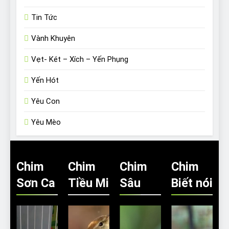
Tin Tức
Vành Khuyên
Vẹt- Két – Xích – Yến Phụng
Yến Hót
Yêu Con
Yêu Mèo
Chim
Chim
Chim
Chim
Sơn Ca
Tiều Mi
Sâu
Biết nói