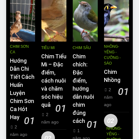
CHIM SƠN
NHỒNG-
TIỂU MI
CHIM SÂU
CA
YỂNG -
Chim Tiểu
Chim
CƯỠNG -
Hướng
SÁO
Mi – Đặc
chích:
Dẫn Chi
Chim
điểm,
Đặc
Tiết Cách
Nhồng
cách nuôi
điểm,
Huấn
và chăm
hướng
01
2
Luyện
sóc hiệu
dẫn nuôi
năm
Chim Sơn
quả
chim
ago
01
Ca Hót
đúng
2
Hay
01
02
cách
01
năm ago
2
NHỒNG-
1
năm ago
YỂNG -
02
năm ago