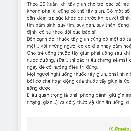
Theo BS Xuân, khi tẩy giun cho trẻ, các bà mẹ 
không phải ai cũng có thể tẩy giun. Có một số
cần kiểm tra sức khỏe bé trước khi quyết định
tim bẩm sinh, suy tim, suy gan, suy thận, đang
định, có sự theo dõi của bác sĩ.
Bên cạnh đó, thuốc tẩy giun cũng có một số t
mệt… với những người có cơ địa nhạy cảm hoặc
Cho trẻ uống thuốc tẩy giun phải uống sau khi
nước đường, sữa… thì các triệu chứng sẽ mất d
ngay để có hướng điều trị đúng.
Mọi người nghĩ uống thuốc tẩy giun, phải nhịn 
bởi cơ chế hoạt động của thuốc tẩy giun là ức
sống được.
Điều quan trọng là phải phòng bệnh, giữ gìn mô
nhặng, gián…) và có ý thức vệ sinh ăn uống, đị
Previo
Điều