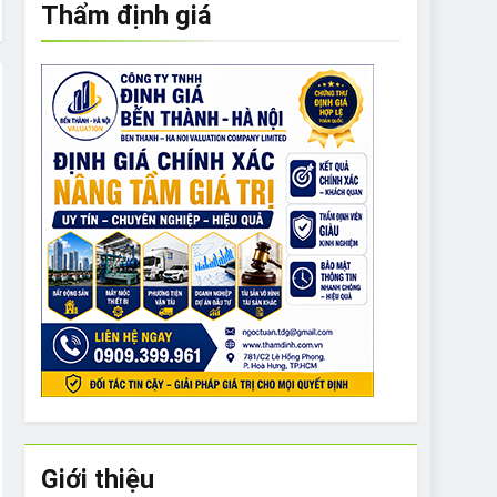
Thẩm định giá
e to What Bulldogs Can (and can’t) Eat
 Run Long Distances?
Do I Need to Groom My Bulldog
Giới thiệu