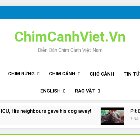
ChimCanhViet.Vn
Diễn Đàn Chim Cảnh Việt Nam
CHIM RỪNG
CHIM CẢNH
CHÓ CẢNH
TIN T
ENGLISH
RAO VẶT
 ICU, His neighbours gave his dog away!
Pit 
7 Nă
Snore? And How to Minimize It!