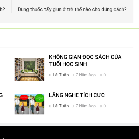
ch?
Dùng thuốc tẩy giun ở trẻ thế nào cho đúng cách?
KHÔNG GIAN ĐỌC SÁCH CỦA
TUỔI HỌC SINH
Lê Tuân
7 Năm Ago
0
G
LẮNG NGHE TÍCH CỰC
Lê Tuân
7 Năm Ago
0