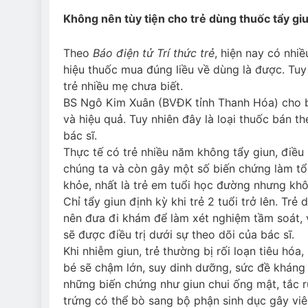
Không nên tùy tiện cho trẻ dùng thuốc tẩy gi
Theo
Báo điện tử Trí thức trẻ
, hiện nay có nhi
hiệu thuốc mua đúng liều về dùng là được. Tu
trẻ nhiều mẹ chưa biết.
BS Ngô Kim Xuân (BVĐK tỉnh Thanh Hóa) cho bi
và hiệu quả. Tuy nhiên đây là loại thuốc bán t
bác sĩ.
Thực tế có trẻ nhiều năm không tẩy giun, điều
chúng ta và còn gây một số biến chứng làm tổ
khỏe, nhất là trẻ em tuổi học đường nhưng kh
Chỉ tẩy giun định kỳ khi trẻ 2 tuổi trở lên. Trẻ
nên đưa đi khám để làm xét nghiệm tầm soát, v
sẽ được điều trị dưới sự theo dõi của bác sĩ.
Khi nhiễm giun, trẻ thường bị rối loạn tiêu hóa
bé sẽ chậm lớn, suy dinh dưỡng, sức đề kháng
những biến chứng như giun chui ống mật, tắc r
trứng có thể bò sang bộ phận sinh dục gây vi