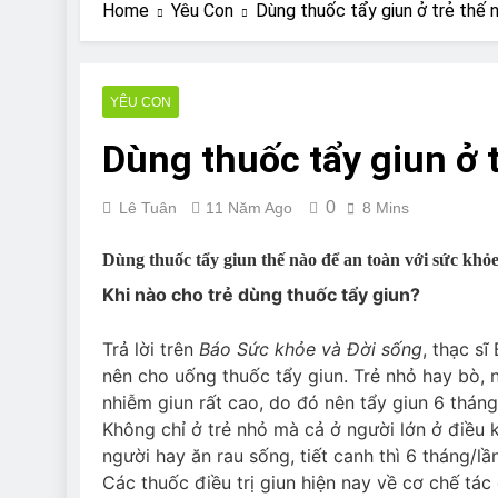
Are Bulldogs Lazy
Home
Yêu Con
Dùng thuốc tẩy giun ở trẻ thế
7 Năm Ago
Do Bulldogs Fart?
7 Năm Ago
YÊU CON
Bulldog Anal Gla
Dùng thuốc tẩy giun ở 
7 Năm Ago
Can Bulldogs Pla
7 Năm Ago
0
Lê Tuân
11 Năm Ago
8 Mins
Dùng thuốc tẩy giun thế nào để an toàn với sức khỏe
Khi nào cho trẻ dùng thuốc tẩy giun?
Trả lời trên
Báo Sức khỏe và Đời sống
, thạc sĩ
nên cho uống thuốc tẩy giun. Trẻ nhỏ hay bò, 
nhiễm giun rất cao, do đó nên tẩy giun 6 tháng
Không chỉ ở trẻ nhỏ mà cả ở người lớn ở điều k
người hay ăn rau sống, tiết canh thì 6 tháng/lần
Các thuốc điều trị giun hiện nay về cơ chế tá