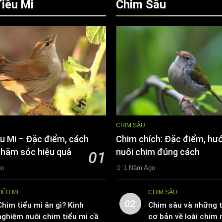
iều Mi
Chim Sâu
CHIM SÂU
u Mi – Đặc điểm, cách
Chim chích: Đặc điểm, hư
chăm sóc hiệu quả
nuôi chim đúng cách
01
go
1 Năm Ago
TIỂU MI
CHIM SÂU
02
Chim tiểu mi ăn gì? Kinh
Chim sâu và những t
nghiệm nuôi chim tiểu mi cần
cơ bản về loài chim 