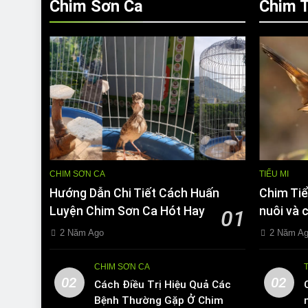
Chim Sơn Ca
Chim T
CHIM SƠN CA
TIỂU MI
Hướng Dẫn Chi Tiết Cách Huấn
Chim Tiể
Luyện Chim Sơn Ca Hót Hay
nuôi và 
01
2 Năm Ago
2 Năm A
CHIM SƠN CA
02
02
Cách Điều Trị Hiệu Quả Các
Bệnh Thường Gặp Ở Chim