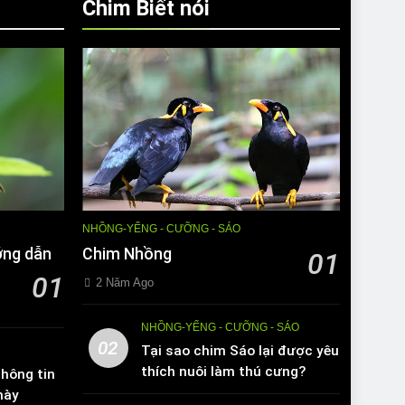
Chim Biết nói
NHỒNG-YỂNG - CƯỠNG - SÁO
ớng dẫn
Chim Nhồng
01
01
2 Năm Ago
NHỒNG-YỂNG - CƯỠNG - SÁO
02
Tại sao chim Sáo lại được yêu
thích nuôi làm thú cưng?
hông tin
này