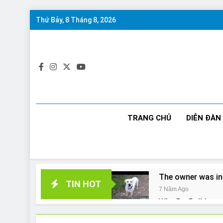
Skip
Thứ Bảy, 8 Tháng 8, 2026
to
content
TRANG CHỦ
DIỄN ĐÀN
The owner was in
TIN HOT
7 Năm Ago
Why Do Bulldogs 
7 Năm Ago