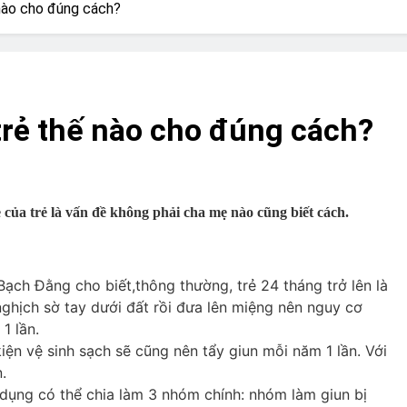
? Not as much as you think and here’s why!
 nào cho đúng cách?
 Yes! And How to Stop It!
The Ultimate Guid
7 Năm Ago
nd Problem and How to Treat It
Can Bulldogs
trẻ thế nào cho đúng cách?
7 Năm Ago
y Fetch? And How to Train Them!
How Often 
7 Năm Ago
 của trẻ là vấn đề không phải cha mẹ nào cũng biết cách.
 Bạch Đằng cho biết,thông thường, trẻ 24 tháng trở lên là
nghịch sờ tay dưới đất rồi đưa lên miệng nên nguy cơ
 1 lần.
iện vệ sinh sạch sẽ cũng nên tẩy giun mỗi năm 1 lần. Với
.
c dụng có thể chia làm 3 nhóm chính: nhóm làm giun bị