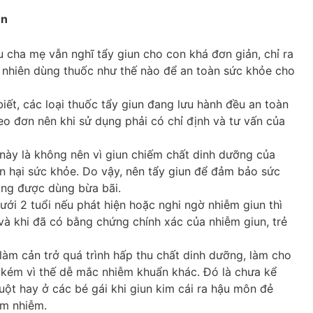
un
ều cha mẹ vẫn nghĩ tẩy giun cho con khá đơn giản, chỉ ra
y nhiên dùng thuốc như thế nào để an toàn sức khỏe cho
ết, các loại thuốc tẩy giun đang lưu hành đều an toàn
heo đơn nên khi sử dụng phải có chỉ định và tư vấn của
 này là không nên vì giun chiếm chất dinh dưỡng của
n hại sức khỏe. Do vậy, nên tẩy giun để đảm bảo sức
ông được dùng bừa bãi.
 dưới 2 tuổi nếu phát hiện hoặc nghi ngờ nhiễm giun thì
à khi đã có bằng chứng chính xác của nhiễm giun, trẻ
, làm cản trở quá trình hấp thu chất dinh dưỡng, làm cho
 kém vì thế dễ mắc nhiễm khuẩn khác. Đó là chưa kể
uột hay ở các bé gái khi giun kim cái ra hậu môn đẻ
êm nhiễm.