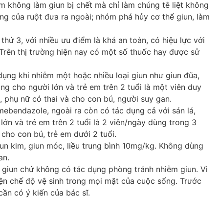
óm không làm giun bị chết mà chỉ làm chúng tê liệt không
ng của ruột đưa ra ngoài; nhóm phá hủy cơ thể giun, làm
thứ 3, với nhiều ưu điểm là khá an toàn, có hiệu lực với
 Trên thị trường hiện nay có một số thuốc hay được sử
ụng khi nhiễm một hoặc nhiều loại giun như giun đũa,
ùng cho người lớn và trẻ em trên 2 tuổi là một viên duy
, phụ nữ có thai và cho con bú, người suy gan.
ebendazole, ngoài ra còn có tác dụng cả với sán lá,
 lớn và trẻ em trên 2 tuổi là 2 viên/ngày dùng trong 3
cho con bú, trẻ em dưới 2 tuổi.
iun kim, giun móc, liều trung bình 10mg/kg. Không dùng
an.
iệt giun chứ không có tác dụng phòng tránh nhiễm giun. Vì
iện chế độ vệ sinh trong mọi mặt của cuộc sống. Trước
cần có ý kiến của bác sĩ.