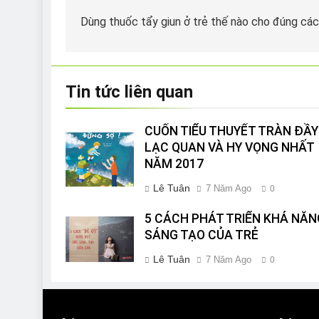
hướng
Dùng thuốc tẩy giun ở trẻ thế nào cho đúng cá
bài
viết
Tin tức liên quan
CUỐN TIỂU THUYẾT TRÀN ĐẦY
LẠC QUAN VÀ HY VỌNG NHẤT
NĂM 2017
Lê Tuân
7 Năm Ago
0
5 CÁCH PHÁT TRIỂN KHẢ NĂN
SÁNG TẠO CỦA TRẺ
Lê Tuân
7 Năm Ago
0