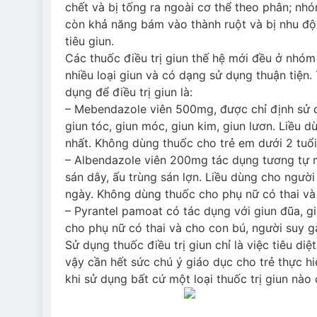
chết và bị tống ra ngoài cơ thể theo phân; nh
còn khả năng bám vào thành ruột và bị nhu độ
tiêu giun.
Các thuốc điều trị giun thế hệ mới đều ở nhóm 
nhiều loại giun và có dạng sử dụng thuận tiện.
dụng để điều trị giun là:
– Mebendazole viên 500mg, được chỉ định sử d
giun tóc, giun móc, giun kim, giun lươn. Liều d
nhất. Không dùng thuốc cho trẻ em dưới 2 tuổi
– Albendazole viên 200mg tác dụng tương tự m
sán dây, ấu trùng sán lợn. Liều dùng cho người
ngày. Không dùng thuốc cho phụ nữ có thai và 
– Pyrantel pamoat có tác dụng với giun đũa, g
cho phụ nữ có thai và cho con bú, người suy g
Sử dụng thuốc điều trị giun chỉ là việc tiêu d
vậy cần hết sức chú ý giáo dục cho trẻ thực h
khi sử dụng bất cứ một loại thuốc trị giun nào 