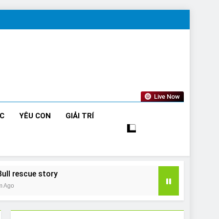
Live Now
ỨC
YÊU CON
GIẢI TRÍ
Bull rescue story
m Ago