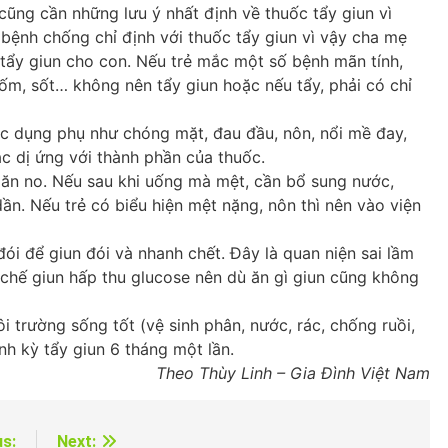
cũng cần những lưu ý nhất định về thuốc tẩy giun vì
 bệnh chống chỉ định với thuốc tẩy giun vì vậy cha mẹ
 tẩy giun cho con. Nếu trẻ mắc một số bệnh mãn tính,
 ốm, sốt… không nên tẩy giun hoặc nếu tẩy, phải có chỉ
ác dụng phụ như chóng mặt, đau đầu, nôn, nổi mề đay,
 dị ứng với thành phần của thuốc.
 ăn no. Nếu sau khi uống mà mệt, cần bổ sung nước,
ần. Nếu trẻ có biểu hiện mệt nặng, nôn thì nên vào viện
đói để giun đói và nhanh chết. Đây là quan niện sai lầm
 chế giun hấp thu glucose nên dù ăn gì giun cũng không
i trường sống tốt (vệ sinh phân, nước, rác, chống ruồi,
nh kỳ tẩy giun 6 tháng một lần.
Theo Thùy Linh – Gia Đình Việt Nam
us:
Next: