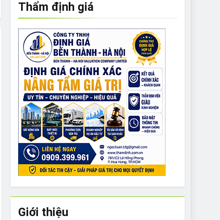
Thẩm định giá
e to What Bulldogs Can (and can’t) Eat
 Run Long Distances?
Do I Need to Groom My Bulldog
Giới thiệu