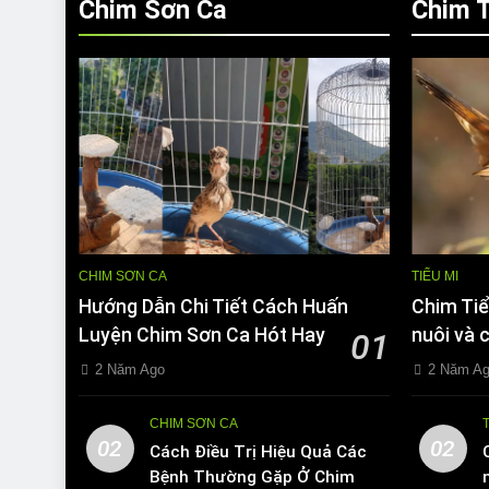
Chim Sơn Ca
Chim T
CHIM SƠN CA
TIỂU MI
Hướng Dẫn Chi Tiết Cách Huấn
Chim Tiể
Luyện Chim Sơn Ca Hót Hay
nuôi và 
01
2 Năm Ago
2 Năm A
CHIM SƠN CA
02
02
Cách Điều Trị Hiệu Quả Các
Bệnh Thường Gặp Ở Chim