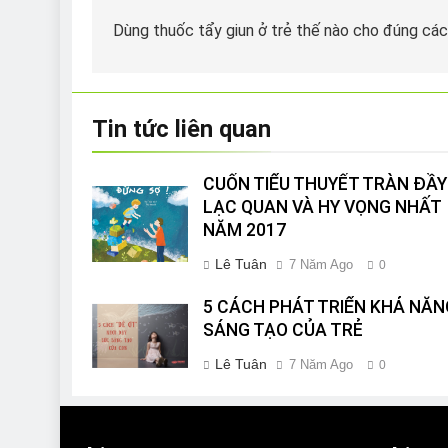
hướng
Dùng thuốc tẩy giun ở trẻ thế nào cho đúng cá
bài
viết
Tin tức liên quan
CUỐN TIỂU THUYẾT TRÀN ĐẦY
LẠC QUAN VÀ HY VỌNG NHẤT
NĂM 2017
Lê Tuân
7 Năm Ago
0
5 CÁCH PHÁT TRIỂN KHẢ NĂN
SÁNG TẠO CỦA TRẺ
Lê Tuân
7 Năm Ago
0