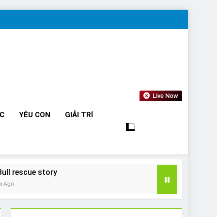
Live Now
ỨC
YÊU CON
GIẢI TRÍ
Bull rescue story
m Ago