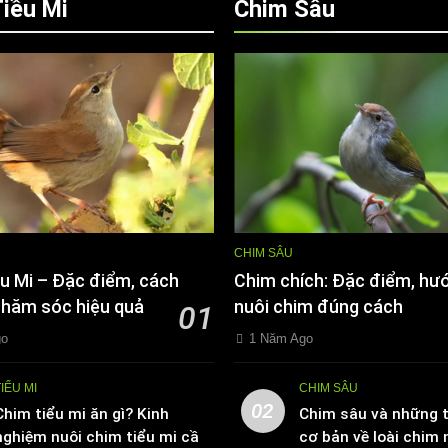
iều Mi
Chim Sâu
CHIM SÂU
u Mi – Đặc điểm, cách
Chim chích: Đặc điểm, hư
chăm sóc hiệu quả
nuôi chim đúng cách
01
go
1 Năm Ago
TIỂU MI
CHIM SÂU
02
Chim tiểu mi ăn gì? Kinh
Chim sâu và những t
nghiệm nuôi chim tiểu mi cần
cơ bản về loài chim 