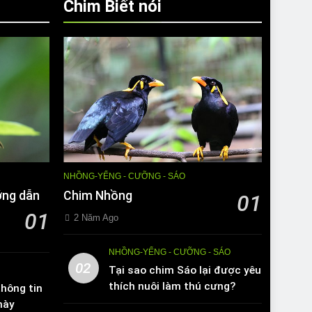
Chim Biết nói
NHỒNG-YỂNG - CƯỠNG - SÁO
ớng dẫn
Chim Nhồng
01
01
2 Năm Ago
NHỒNG-YỂNG - CƯỠNG - SÁO
02
Tại sao chim Sáo lại được yêu
thích nuôi làm thú cưng?
hông tin
này