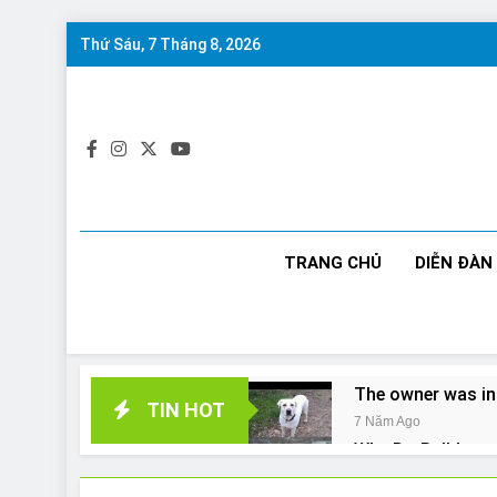
Skip
Thứ Sáu, 7 Tháng 8, 2026
to
content
TRANG CHỦ
DIỄN ĐÀN
The owner was in
TIN HOT
7 Năm Ago
Why Do Bulldogs 
7 Năm Ago