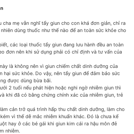
un
ều cha mẹ vẫn nghĩ tẩy giun cho con khá đơn giản, chỉ ra
y nhiên dùng thuốc như thế nào để an toàn sức khỏe cho
ết, các loại thuốc tẩy giun đang lưu hành đều an toàn
heo đơn nên khi sử dụng phải có chỉ định và tư vấn của
 này là không nên vì giun chiếm chất dinh dưỡng của
n hại sức khỏe. Do vậy, nên tẩy giun để đảm bảo sức
ông được dùng bừa bãi.
 dưới 2 tuổi nếu phát hiện hoặc nghi ngờ nhiễm giun thì
à khi đã có bằng chứng chính xác của nhiễm giun, trẻ
, làm cản trở quá trình hấp thu chất dinh dưỡng, làm cho
 kém vì thế dễ mắc nhiễm khuẩn khác. Đó là chưa kể
uột hay ở các bé gái khi giun kim cái ra hậu môn đẻ
êm nhiễm.