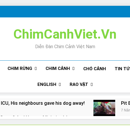
ChimCanhViet.Vn
Diễn Đàn Chim Cảnh Việt Nam
CHIM RỪNG
CHIM CẢNH
CHÓ CẢNH
TIN T
ENGLISH
RAO VẶT
 ICU, His neighbours gave his dog away!
Pit 
7 Nă
Snore? And How to Minimize It!