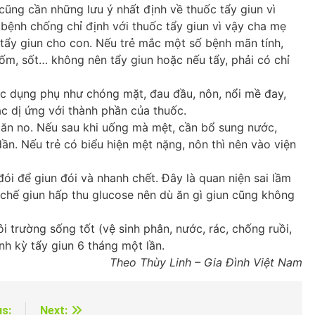
cũng cần những lưu ý nhất định về thuốc tẩy giun vì
 bệnh chống chỉ định với thuốc tẩy giun vì vậy cha mẹ
 tẩy giun cho con. Nếu trẻ mắc một số bệnh mãn tính,
 ốm, sốt… không nên tẩy giun hoặc nếu tẩy, phải có chỉ
ác dụng phụ như chóng mặt, đau đầu, nôn, nổi mề đay,
 dị ứng với thành phần của thuốc.
 ăn no. Nếu sau khi uống mà mệt, cần bổ sung nước,
ần. Nếu trẻ có biểu hiện mệt nặng, nôn thì nên vào viện
đói để giun đói và nhanh chết. Đây là quan niện sai lầm
 chế giun hấp thu glucose nên dù ăn gì giun cũng không
i trường sống tốt (vệ sinh phân, nước, rác, chống ruồi,
nh kỳ tẩy giun 6 tháng một lần.
Theo Thùy Linh – Gia Đình Việt Nam
us:
Next: