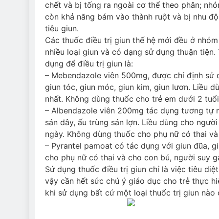
chết và bị tống ra ngoài cơ thể theo phân; nh
còn khả năng bám vào thành ruột và bị nhu độ
tiêu giun.
Các thuốc điều trị giun thế hệ mới đều ở nhóm 
nhiều loại giun và có dạng sử dụng thuận tiện.
dụng để điều trị giun là:
– Mebendazole viên 500mg, được chỉ định sử d
giun tóc, giun móc, giun kim, giun lươn. Liều d
nhất. Không dùng thuốc cho trẻ em dưới 2 tuổi
– Albendazole viên 200mg tác dụng tương tự m
sán dây, ấu trùng sán lợn. Liều dùng cho người
ngày. Không dùng thuốc cho phụ nữ có thai và 
– Pyrantel pamoat có tác dụng với giun đũa, g
cho phụ nữ có thai và cho con bú, người suy g
Sử dụng thuốc điều trị giun chỉ là việc tiêu d
vậy cần hết sức chú ý giáo dục cho trẻ thực h
khi sử dụng bất cứ một loại thuốc trị giun nào 