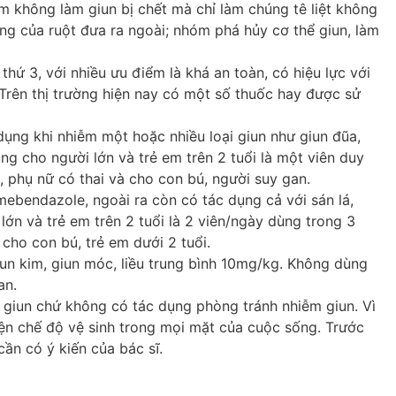
óm không làm giun bị chết mà chỉ làm chúng tê liệt không
ng của ruột đưa ra ngoài; nhóm phá hủy cơ thể giun, làm
thứ 3, với nhiều ưu điểm là khá an toàn, có hiệu lực với
 Trên thị trường hiện nay có một số thuốc hay được sử
ụng khi nhiễm một hoặc nhiều loại giun như giun đũa,
ùng cho người lớn và trẻ em trên 2 tuổi là một viên duy
, phụ nữ có thai và cho con bú, người suy gan.
ebendazole, ngoài ra còn có tác dụng cả với sán lá,
 lớn và trẻ em trên 2 tuổi là 2 viên/ngày dùng trong 3
cho con bú, trẻ em dưới 2 tuổi.
iun kim, giun móc, liều trung bình 10mg/kg. Không dùng
an.
iệt giun chứ không có tác dụng phòng tránh nhiễm giun. Vì
iện chế độ vệ sinh trong mọi mặt của cuộc sống. Trước
cần có ý kiến của bác sĩ.