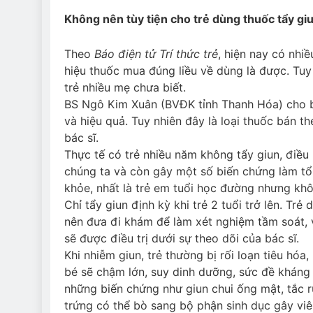
Không nên tùy tiện cho trẻ dùng thuốc tẩy gi
Theo
Báo điện tử Trí thức trẻ
, hiện nay có nhi
hiệu thuốc mua đúng liều về dùng là được. Tu
trẻ nhiều mẹ chưa biết.
BS Ngô Kim Xuân (BVĐK tỉnh Thanh Hóa) cho bi
và hiệu quả. Tuy nhiên đây là loại thuốc bán t
bác sĩ.
Thực tế có trẻ nhiều năm không tẩy giun, điều
chúng ta và còn gây một số biến chứng làm tổ
khỏe, nhất là trẻ em tuổi học đường nhưng kh
Chỉ tẩy giun định kỳ khi trẻ 2 tuổi trở lên. Trẻ
nên đưa đi khám để làm xét nghiệm tầm soát, v
sẽ được điều trị dưới sự theo dõi của bác sĩ.
Khi nhiễm giun, trẻ thường bị rối loạn tiêu hóa
bé sẽ chậm lớn, suy dinh dưỡng, sức đề kháng
những biến chứng như giun chui ống mật, tắc r
trứng có thể bò sang bộ phận sinh dục gây vi