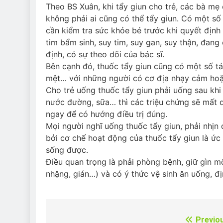
Theo BS Xuân, khi tẩy giun cho trẻ, các bà mẹ 
không phải ai cũng có thể tẩy giun. Có một số
cần kiểm tra sức khỏe bé trước khi quyết định
tim bẩm sinh, suy tim, suy gan, suy thận, đang
định, có sự theo dõi của bác sĩ.
Bên cạnh đó, thuốc tẩy giun cũng có một số t
mệt… với những người có cơ địa nhạy cảm hoặc
Cho trẻ uống thuốc tẩy giun phải uống sau khi
nước đường, sữa… thì các triệu chứng sẽ mất d
ngay để có hướng điều trị đúng.
Mọi người nghĩ uống thuốc tẩy giun, phải nhịn 
bởi cơ chế hoạt động của thuốc tẩy giun là ức
sống được.
Điều quan trọng là phải phòng bệnh, giữ gìn mô
nhặng, gián…) và có ý thức vệ sinh ăn uống, đị
Previo
Điều