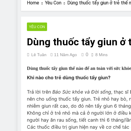
Are Bulldogs Lazy
Home
Yêu Con
Dùng thuốc tẩy giun ở trẻ thế
7 Năm Ago
Do Bulldogs Fart?
7 Năm Ago
YÊU CON
Bulldog Anal Gla
Dùng thuốc tẩy giun ở 
7 Năm Ago
Can Bulldogs Pla
7 Năm Ago
0
Lê Tuân
11 Năm Ago
8 Mins
Dùng thuốc tẩy giun thế nào để an toàn với sức khỏe
Khi nào cho trẻ dùng thuốc tẩy giun?
Trả lời trên
Báo Sức khỏe và Đời sống
, thạc sĩ
nên cho uống thuốc tẩy giun. Trẻ nhỏ hay bò, 
nhiễm giun rất cao, do đó nên tẩy giun 6 tháng
Không chỉ ở trẻ nhỏ mà cả ở người lớn ở điều k
người hay ăn rau sống, tiết canh thì 6 tháng/lần
Các thuốc điều trị giun hiện nay về cơ chế tá