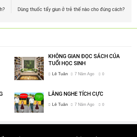
ch?
Dùng thuốc tẩy giun ở trẻ thế nào cho đúng cách?
KHÔNG GIAN ĐỌC SÁCH CỦA
TUỔI HỌC SINH
Lê Tuân
7 Năm Ago
0
G
LẮNG NGHE TÍCH CỰC
Lê Tuân
7 Năm Ago
0