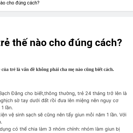
? Not as much as you think and here’s why!
 nào cho đúng cách?
 Yes! And How to Stop It!
The Ultimate Guid
7 Năm Ago
nd Problem and How to Treat It
Can Bulldogs
trẻ thế nào cho đúng cách?
7 Năm Ago
y Fetch? And How to Train Them!
How Often 
7 Năm Ago
 của trẻ là vấn đề không phải cha mẹ nào cũng biết cách.
 Bạch Đằng cho biết,thông thường, trẻ 24 tháng trở lên là
nghịch sờ tay dưới đất rồi đưa lên miệng nên nguy cơ
 1 lần.
iện vệ sinh sạch sẽ cũng nên tẩy giun mỗi năm 1 lần. Với
.
c dụng có thể chia làm 3 nhóm chính: nhóm làm giun bị