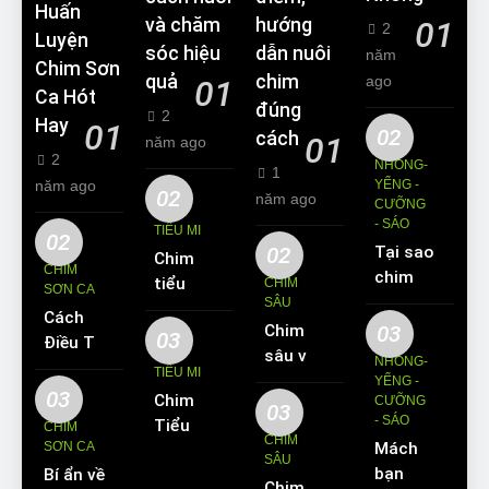
Huấn
và chăm
hướng
01
2
Luyện
sóc hiệu
dẫn nuôi
năm
Chim Sơn
quả
chim
ago
01
Ca Hót
đúng
2
Hay
01
02
cách
01
năm ago
2
NHỒNG-
1
năm ago
YỂNG -
02
năm ago
CƯỠNG
- SÁO
TIỂU MI
02
02
Tại sao
Chim
CHIM
chim
tiểu mi
CHIM
SƠN CA
Sáo lại
SÂU
ăn gì?
Cách
được
Chim
03
Kinh
03
Điều Trị
yêu
sâu và
nghiệm
NHỒNG-
Hiệu
TIỂU MI
thích
những
YỂNG -
nuôi
Quả
03
Chim
nuôi
CƯỠNG
thông
chim
03
Các
- SÁO
Tiểu Mi
làm thú
CHIM
tin cơ
tiểu mi
CHIM
Bệnh
SƠN CA
Mách
ăn gì?
cưng?
bản về
cần
SÂU
Thường
bạn
Bí ẩn về
Hót
loài
biết
Chim