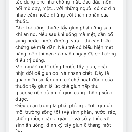
tác dụng phụ như chóng mặt, đau đầu, nôn,
nổi mề đay, mệt… với những người có cơ địa
nhạy cảm hoặc dị ứng với thành phần của
thuốc.
Cho trẻ uống thuốc tẩy giun phải uống sau
khi ăn no. Nếu sau khi uống mà mệt, cần bổ
sung nước, nước đường, sữa… thì các triệu
chứng sẽ mất dần. Nếu trẻ có biểu hiện mệt
nặng, nôn thì nên vào viện ngay để có hướng
điều trị đúng.
Mọi người nghĩ uống thuốc tẩy giun, phải
nhịn đói để giun đói và nhanh chết. Đây là
quan niện sai lầm bởi cơ chế hoạt động của
thuốc tẩy giun là ức chế giun hấp thu
glucose nên dù ăn gì giun cũng không sống
được.
Điều quan trọng là phải phòng bệnh, giữ gìn
môi trường sống tốt (vệ sinh phân, nước, rác,
chống ruồi, nhặng, gián…) và có ý thức vệ
sinh ăn uống, định kỳ tẩy giun 6 tháng một
lần.