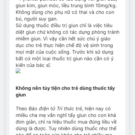
giun kim, giun móc, liều trung bình 10mg/kg.
Không dùng cho phụ nữ có thai và cho con
bú, người suy gan.
Sử dụng thuốc điều trị giun chỉ là việc tiêu
diệt giun chứ không có tác dụng phòng tránh
nhiễm giun. Vì vậy cần hết sức chú ý giáo
dục cho trẻ thực hiện chế độ vệ sinh trong
mọi mặt của cuộc sống. Trước khi sử dụng
bất cứ một loại thuốc trị giun nào cần có ý
kiến của bác sĩ.
Không nên tùy tiện cho trẻ dùng thuốc tẩy
giun
Theo
Báo điện tử Trí thức trẻ
, hiện nay có
nhiều cha mẹ vẫn nghĩ tẩy giun cho con khá
đơn giản, chỉ ra hiệu thuốc mua đúng liều về
dùng là được. Tuy nhiên dùng thuốc như thế
nào để an toàn sức khỏe cho trẻ nhiều mẹ