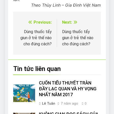
Theo Thùy Linh – Gia Đình Việt Nam
Previous:
Next:
Điều
hướng
Dùng thuốc tẩy
Dùng thuốc tẩy
giun ở trẻ thế nào
giun ở trẻ thế nào
bài
cho đúng cách?
cho đúng cách?
viết
Tin tức liên quan
CUỐN TIỂU THUYẾT TRÀN
ĐẦY LẠC QUAN VÀ HY VỌNG
NHẤT NĂM 2017
Lê Tuân
7 năm ago
0