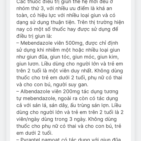
Các thuốc điều trị giun thế hệ mới đều ở
nhóm thứ 3, với nhiều ưu điểm là khá an
toàn, có hiệu lực với nhiều loại giun và có
dạng sử dụng thuận tiện. Trên thị trường hiện
nay có một số thuốc hay được sử dụng để
điều trị giun là:
– Mebendazole viên 500mg, được chỉ định
sử dụng khi nhiễm một hoặc nhiều loại giun
như giun đũa, giun tóc, giun móc, giun kim,
giun lươn. Liều dùng cho người lớn và trẻ em
trên 2 tuổi là một viên duy nhất. Không dùng
thuốc cho trẻ em dưới 2 tuổi, phụ nữ có thai
và cho con bú, người suy gan.
– Albendazole viên 200mg tác dụng tương
tự mebendazole, ngoài ra còn có tác dụng
cả với sán lá, sán dây, ấu trùng sán lợn. Liều
dùng cho người lớn và trẻ em trên 2 tuổi là 2
viên/ngày dùng trong 3 ngày. Không dùng
thuốc cho phụ nữ có thai và cho con bú, trẻ
em dưới 2 tuổi.
– Pyrantel pamoat có tác dụng với giun đũa,