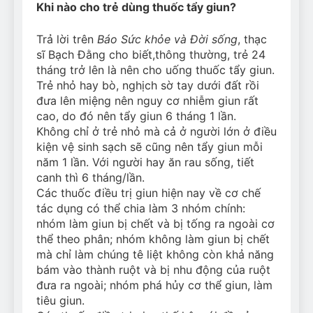
Khi nào cho trẻ dùng thuốc tẩy giun?
Can Bulldogs Play Fetch?
And How to Train Them!
Trả lời trên
Báo Sức khỏe và Đời sống
, thạc
7 Năm Ago
sĩ Bạch Đằng cho biết,thông thường, trẻ 24
How Often Do I Need to
Groom My Bulldog
tháng trở lên là nên cho uống thuốc tẩy giun.
Trẻ nhỏ hay bò, nghịch sờ tay dưới đất rồi
7 Năm Ago
đưa lên miệng nên nguy cơ nhiễm giun rất
cao, do đó nên tẩy giun 6 tháng 1 lần.
Không chỉ ở trẻ nhỏ mà cả ở người lớn ở điều
kiện vệ sinh sạch sẽ cũng nên tẩy giun mỗi
năm 1 lần. Với người hay ăn rau sống, tiết
canh thì 6 tháng/lần.
Các thuốc điều trị giun hiện nay về cơ chế
tác dụng có thể chia làm 3 nhóm chính:
nhóm làm giun bị chết và bị tống ra ngoài cơ
thể theo phân; nhóm không làm giun bị chết
mà chỉ làm chúng tê liệt không còn khả năng
bám vào thành ruột và bị nhu động của ruột
đưa ra ngoài; nhóm phá hủy cơ thể giun, làm
tiêu giun.