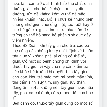
hóa, làm cản trở quá trình hấp thu chất dinh
dưỡng, làm cho bé sẽ chậm lớn, suy dinh
dưỡng, sức đề kháng kém vì thế dễ mắc
nhiễm khuẩn khác. Đó là chưa kể những biến
chứng như giun chui ống mật, tắc ruột hay ở
các bé gái khi giun kim cái ra hậu môn đẻ
trứng có thể bò sang bộ phận sinh dục gây
viêm nhiễm.
Theo BS Xuân, khi tẩy giun cho trẻ, các bà
mẹ cũng cần những lưu ý nhất định về thuốc
tẩy giun vì không phải ai cũng có thể tẩy
giun. Có một số bệnh chống chỉ định với
thuốc tẩy giun vì vậy cha mẹ cần kiểm tra
sức khỏe bé trước khi quyết định tẩy giun
cho con. Nếu trẻ mắc một số bệnh mãn tính,
tim bẩm sinh, suy tim, suy gan, suy thận,
đang ốm, sốt… không nên tẩy giun hoặc nếu
tẩy, phải có chỉ định, có sự theo dõi của bác
sĩ.
Bên cạnh đó, thuốc tẩy giun cũng có một số