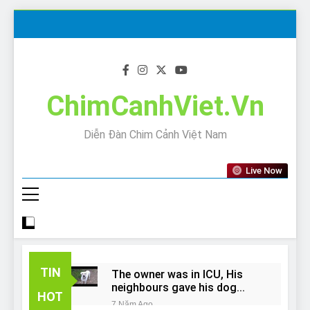
Skip
to
content
ChimCanhViet.Vn
Diễn Đàn Chim Cảnh Việt Nam
Live Now
TIN
The owner was in ICU, His
neighbours gave his dog
HOT
away!
7 Năm Ago