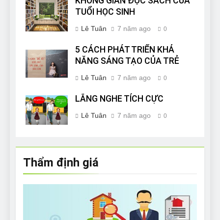
KHÔNG GIAN ĐỌC SÁCH CỦA
TUỔI HỌC SINH
Lê Tuân
7 năm ago
0
5 CÁCH PHÁT TRIỂN KHẢ
NĂNG SÁNG TẠO CỦA TRẺ
Lê Tuân
7 năm ago
0
LẮNG NGHE TÍCH CỰC
Lê Tuân
7 năm ago
0
Thẩm định giá