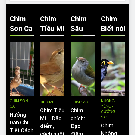
Chim
Chim
Chim
Chim
Sơn Ca
Tiều Mi
Sâu
Biết nói
CHIM SƠN
NHỒNG-
TIỂU MI
CHIM SÂU
CA
YỂNG -
Chim Tiểu
Chim
CƯỠNG -
Hướng
SÁO
Mi – Đặc
chích:
Dẫn Chi
Chim
điểm,
Đặc
Tiết Cách
Nhồng
cách nuôi
điểm,