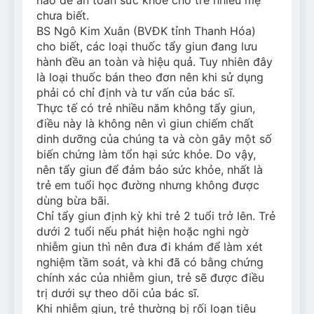
chưa biết.
BS Ngô Kim Xuân (BVĐK tỉnh Thanh Hóa)
cho biết, các loại thuốc tẩy giun đang lưu
hành đều an toàn và hiệu quả. Tuy nhiên đây
là loại thuốc bán theo đơn nên khi sử dụng
phải có chỉ định và tư vấn của bác sĩ.
Thực tế có trẻ nhiều năm không tẩy giun,
điều này là không nên vì giun chiếm chất
dinh dưỡng của chúng ta và còn gây một số
biến chứng làm tổn hại sức khỏe. Do vậy,
nên tẩy giun để đảm bảo sức khỏe, nhất là
trẻ em tuổi học đường nhưng không được
dùng bừa bãi.
Chỉ tẩy giun định kỳ khi trẻ 2 tuổi trở lên. Trẻ
dưới 2 tuổi nếu phát hiện hoặc nghi ngờ
nhiễm giun thì nên đưa đi khám để làm xét
nghiệm tầm soát, và khi đã có bằng chứng
chính xác của nhiễm giun, trẻ sẽ được điều
trị dưới sự theo dõi của bác sĩ.
Khi nhiễm giun, trẻ thường bị rối loạn tiêu