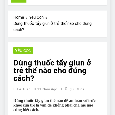
Pit Bull rescue story
7 Năm Ago
Why Do Bulldogs Snore?
Home
Yêu Con
And How to Minimize It!
Dùng thuốc tẩy giun ở trẻ thế nào cho đúng
7 Năm Ago
cách?
Are Bulldogs Lazy? Not as
much as you think and here’s
why!
7 Năm Ago
Do Bulldogs Fart? Yes! And
YÊU CON
How to Stop It!
Dùng thuốc tẩy giun ở
7 Năm Ago
The Ultimate Guide to What
trẻ thế nào cho đúng
Bulldogs Can (and can’t) Eat
cách?
7 Năm Ago
Bulldog Anal Gland Problem
0
and How to Treat It
Lê Tuân
11 Năm Ago
8 Mins
7 Năm Ago
Dùng thuốc tẩy giun thế nào để an toàn với sức
Can Bulldogs Run Long
khỏe của trẻ là vấn đề không phải cha mẹ nào
Distances?
cũng biết cách.
7 Năm Ago