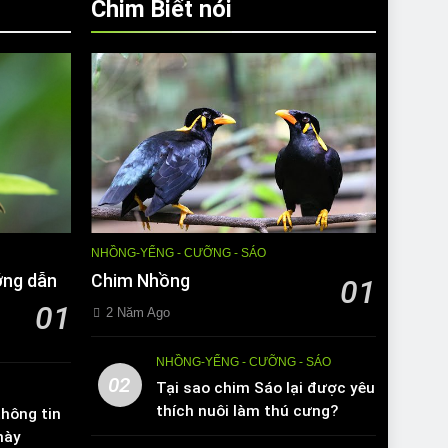
Chim Biết nói
NHỒNG-YỂNG - CƯỠNG - SÁO
ớng dẫn
Chim Nhồng
01
01
2 Năm Ago
NHỒNG-YỂNG - CƯỠNG - SÁO
02
Tại sao chim Sáo lại được yêu
thích nuôi làm thú cưng?
hông tin
này