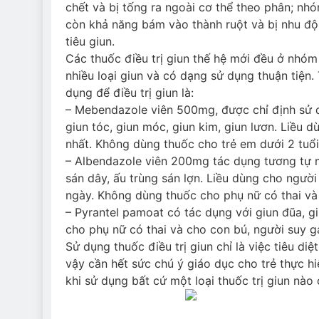
chết và bị tống ra ngoài cơ thể theo phân; nh
còn khả năng bám vào thành ruột và bị nhu độ
tiêu giun.
Các thuốc điều trị giun thế hệ mới đều ở nhóm 
nhiều loại giun và có dạng sử dụng thuận tiện.
dụng để điều trị giun là:
– Mebendazole viên 500mg, được chỉ định sử d
giun tóc, giun móc, giun kim, giun lươn. Liều d
nhất. Không dùng thuốc cho trẻ em dưới 2 tuổi
– Albendazole viên 200mg tác dụng tương tự m
sán dây, ấu trùng sán lợn. Liều dùng cho người
ngày. Không dùng thuốc cho phụ nữ có thai và 
– Pyrantel pamoat có tác dụng với giun đũa, g
cho phụ nữ có thai và cho con bú, người suy g
Sử dụng thuốc điều trị giun chỉ là việc tiêu d
vậy cần hết sức chú ý giáo dục cho trẻ thực h
khi sử dụng bất cứ một loại thuốc trị giun nào 