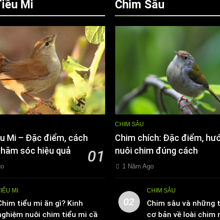
iều Mi
Chim Sâu
CHIM SÂU
u Mi – Đặc điểm, cách
Chim chích: Đặc điểm, hư
chăm sóc hiệu quả
nuôi chim đúng cách
01
go
1 Năm Ago
TIỂU MI
CHIM SÂU
02
Chim tiểu mi ăn gì? Kinh
Chim sâu và những t
nghiệm nuôi chim tiểu mi cần
cơ bản về loài chim 