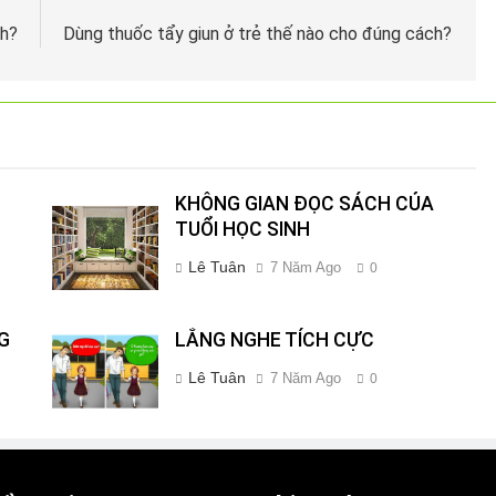
ch?
Dùng thuốc tẩy giun ở trẻ thế nào cho đúng cách?
KHÔNG GIAN ĐỌC SÁCH CỦA
TUỔI HỌC SINH
Lê Tuân
7 Năm Ago
0
G
LẮNG NGHE TÍCH CỰC
Lê Tuân
7 Năm Ago
0