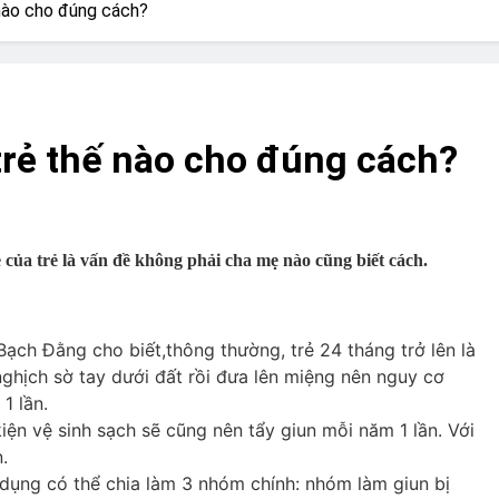
? Not as much as you think and here’s why!
 nào cho đúng cách?
 Yes! And How to Stop It!
The Ultimate Guid
7 Năm Ago
nd Problem and How to Treat It
Can Bulldogs
trẻ thế nào cho đúng cách?
7 Năm Ago
y Fetch? And How to Train Them!
How Often 
7 Năm Ago
 của trẻ là vấn đề không phải cha mẹ nào cũng biết cách.
 Bạch Đằng cho biết,thông thường, trẻ 24 tháng trở lên là
nghịch sờ tay dưới đất rồi đưa lên miệng nên nguy cơ
 1 lần.
iện vệ sinh sạch sẽ cũng nên tẩy giun mỗi năm 1 lần. Với
.
c dụng có thể chia làm 3 nhóm chính: nhóm làm giun bị