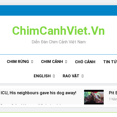
ChimCanhViet.Vn
Diễn Đàn Chim Cảnh Việt Nam
CHIM RỪNG
CHIM CẢNH
CHÓ CẢNH
TIN T
ENGLISH
RAO VẶT
 ICU, His neighbours gave his dog away!
Pit 
7 Nă
Snore? And How to Minimize It!