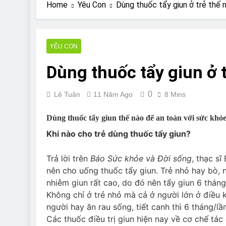
Are Bulldogs Lazy
Home
Yêu Con
Dùng thuốc tẩy giun ở trẻ thế
7 Năm Ago
Do Bulldogs Fart?
7 Năm Ago
YÊU CON
Bulldog Anal Gla
Dùng thuốc tẩy giun ở 
7 Năm Ago
Can Bulldogs Pla
7 Năm Ago
0
Lê Tuân
11 Năm Ago
8 Mins
Dùng thuốc tẩy giun thế nào để an toàn với sức khỏe
Khi nào cho trẻ dùng thuốc tẩy giun?
Trả lời trên
Báo Sức khỏe và Đời sống
, thạc sĩ
nên cho uống thuốc tẩy giun. Trẻ nhỏ hay bò, 
nhiễm giun rất cao, do đó nên tẩy giun 6 tháng
Không chỉ ở trẻ nhỏ mà cả ở người lớn ở điều k
người hay ăn rau sống, tiết canh thì 6 tháng/lần
Các thuốc điều trị giun hiện nay về cơ chế tá