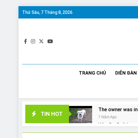
Skip
Thứ Sáu, 7 Tháng 8, 2026
to
content
TRANG CHỦ
DIỄN ĐÀN
The owner was in
TIN HOT
7 Năm Ago
Why Do Bulldogs 
7 Năm Ago