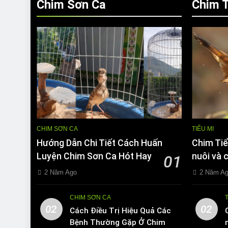
Chim Sơn Ca
Chim T
CHIM SƠN CA
TIỂU MI
Hướng Dẫn Chi Tiết Cách Huấn
Chim Tiể
Luyện Chim Sơn Ca Hót Hay
nuôi và 
01
2 Năm Ago
2 Năm A
CHIM SƠN CA
02
02
Cách Điều Trị Hiệu Quả Các
Bệnh Thường Gặp Ở Chim