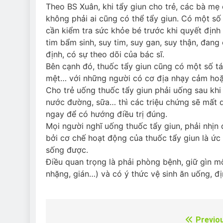
Theo BS Xuân, khi tẩy giun cho trẻ, các bà mẹ 
không phải ai cũng có thể tẩy giun. Có một số
cần kiểm tra sức khỏe bé trước khi quyết định
tim bẩm sinh, suy tim, suy gan, suy thận, đang
định, có sự theo dõi của bác sĩ.
Bên cạnh đó, thuốc tẩy giun cũng có một số t
mệt… với những người có cơ địa nhạy cảm hoặc
Cho trẻ uống thuốc tẩy giun phải uống sau khi
nước đường, sữa… thì các triệu chứng sẽ mất d
ngay để có hướng điều trị đúng.
Mọi người nghĩ uống thuốc tẩy giun, phải nhịn 
bởi cơ chế hoạt động của thuốc tẩy giun là ức
sống được.
Điều quan trọng là phải phòng bệnh, giữ gìn mô
nhặng, gián…) và có ý thức vệ sinh ăn uống, đị
Previo
Điều