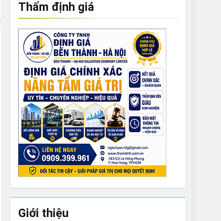
Thẩm định giá
e to What Bulldogs Can (and can’t) Eat
 Run Long Distances?
Do I Need to Groom My Bulldog
Giới thiệu