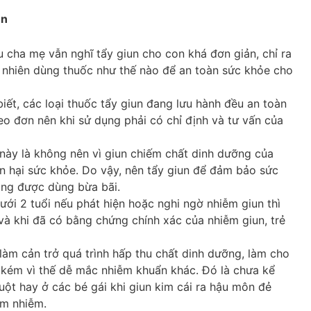
un
ều cha mẹ vẫn nghĩ tẩy giun cho con khá đơn giản, chỉ ra
y nhiên dùng thuốc như thế nào để an toàn sức khỏe cho
ết, các loại thuốc tẩy giun đang lưu hành đều an toàn
heo đơn nên khi sử dụng phải có chỉ định và tư vấn của
 này là không nên vì giun chiếm chất dinh dưỡng của
n hại sức khỏe. Do vậy, nên tẩy giun để đảm bảo sức
ông được dùng bừa bãi.
 dưới 2 tuổi nếu phát hiện hoặc nghi ngờ nhiễm giun thì
à khi đã có bằng chứng chính xác của nhiễm giun, trẻ
, làm cản trở quá trình hấp thu chất dinh dưỡng, làm cho
 kém vì thế dễ mắc nhiễm khuẩn khác. Đó là chưa kể
uột hay ở các bé gái khi giun kim cái ra hậu môn đẻ
êm nhiễm.