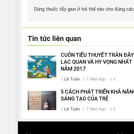
hướng
Dùng thuốc tẩy giun ở trẻ thế nào cho đúng cá
bài
viết
Tin tức liên quan
CUỐN TIỂU THUYẾT TRÀN ĐẦY
LẠC QUAN VÀ HY VỌNG NHẤT
NĂM 2017
Lê Tuân
7 Năm Ago
0
5 CÁCH PHÁT TRIỂN KHẢ NĂN
SÁNG TẠO CỦA TRẺ
Lê Tuân
7 Năm Ago
0