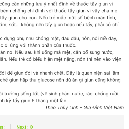
cũng cần những lưu ý nhất định về thuốc tẩy giun vì
 bệnh chống chỉ định với thuốc tẩy giun vì vậy cha mẹ
 tẩy giun cho con. Nếu trẻ mắc một số bệnh mãn tính,
 ốm, sốt… không nên tẩy giun hoặc nếu tẩy, phải có chỉ
ác dụng phụ như chóng mặt, đau đầu, nôn, nổi mề đay,
 dị ứng với thành phần của thuốc.
 ăn no. Nếu sau khi uống mà mệt, cần bổ sung nước,
ần. Nếu trẻ có biểu hiện mệt nặng, nôn thì nên vào viện
đói để giun đói và nhanh chết. Đây là quan niện sai lầm
 chế giun hấp thu glucose nên dù ăn gì giun cũng không
i trường sống tốt (vệ sinh phân, nước, rác, chống ruồi,
nh kỳ tẩy giun 6 tháng một lần.
Theo Thùy Linh – Gia Đình Việt Nam
us:
Next: