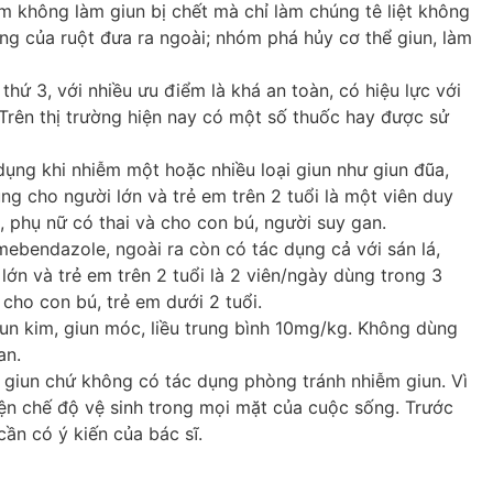
óm không làm giun bị chết mà chỉ làm chúng tê liệt không
ng của ruột đưa ra ngoài; nhóm phá hủy cơ thể giun, làm
thứ 3, với nhiều ưu điểm là khá an toàn, có hiệu lực với
 Trên thị trường hiện nay có một số thuốc hay được sử
ụng khi nhiễm một hoặc nhiều loại giun như giun đũa,
ùng cho người lớn và trẻ em trên 2 tuổi là một viên duy
, phụ nữ có thai và cho con bú, người suy gan.
ebendazole, ngoài ra còn có tác dụng cả với sán lá,
 lớn và trẻ em trên 2 tuổi là 2 viên/ngày dùng trong 3
cho con bú, trẻ em dưới 2 tuổi.
iun kim, giun móc, liều trung bình 10mg/kg. Không dùng
an.
iệt giun chứ không có tác dụng phòng tránh nhiễm giun. Vì
iện chế độ vệ sinh trong mọi mặt của cuộc sống. Trước
cần có ý kiến của bác sĩ.