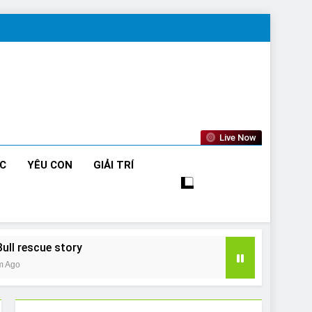
Live Now
ỨC
YÊU CON
GIẢI TRÍ
Bull rescue story
m Ago