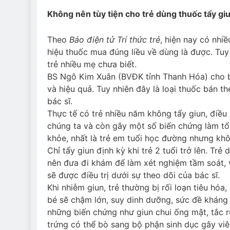
Không nên tùy tiện cho trẻ dùng thuốc tẩy gi
Theo
Báo điện tử Trí thức trẻ
, hiện nay có nhi
hiệu thuốc mua đúng liều về dùng là được. Tu
trẻ nhiều mẹ chưa biết.
BS Ngô Kim Xuân (BVĐK tỉnh Thanh Hóa) cho bi
và hiệu quả. Tuy nhiên đây là loại thuốc bán t
bác sĩ.
Thực tế có trẻ nhiều năm không tẩy giun, điều
chúng ta và còn gây một số biến chứng làm tổ
khỏe, nhất là trẻ em tuổi học đường nhưng kh
Chỉ tẩy giun định kỳ khi trẻ 2 tuổi trở lên. Trẻ
nên đưa đi khám để làm xét nghiệm tầm soát, v
sẽ được điều trị dưới sự theo dõi của bác sĩ.
Khi nhiễm giun, trẻ thường bị rối loạn tiêu hóa
bé sẽ chậm lớn, suy dinh dưỡng, sức đề kháng
những biến chứng như giun chui ống mật, tắc r
trứng có thể bò sang bộ phận sinh dục gây vi