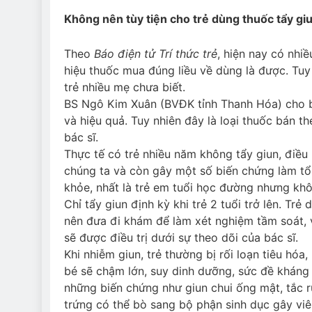
Không nên tùy tiện cho trẻ dùng thuốc tẩy gi
Theo
Báo điện tử Trí thức trẻ
, hiện nay có nhi
hiệu thuốc mua đúng liều về dùng là được. Tu
trẻ nhiều mẹ chưa biết.
BS Ngô Kim Xuân (BVĐK tỉnh Thanh Hóa) cho bi
và hiệu quả. Tuy nhiên đây là loại thuốc bán t
bác sĩ.
Thực tế có trẻ nhiều năm không tẩy giun, điều
chúng ta và còn gây một số biến chứng làm tổ
khỏe, nhất là trẻ em tuổi học đường nhưng kh
Chỉ tẩy giun định kỳ khi trẻ 2 tuổi trở lên. Trẻ
nên đưa đi khám để làm xét nghiệm tầm soát, v
sẽ được điều trị dưới sự theo dõi của bác sĩ.
Khi nhiễm giun, trẻ thường bị rối loạn tiêu hóa
bé sẽ chậm lớn, suy dinh dưỡng, sức đề kháng
những biến chứng như giun chui ống mật, tắc r
trứng có thể bò sang bộ phận sinh dục gây vi