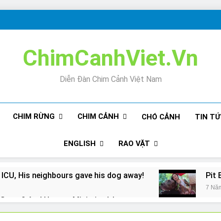
ChimCanhViet.Vn
Diễn Đàn Chim Cảnh Việt Nam
CHIM RỪNG
CHIM CẢNH
CHÓ CẢNH
TIN T
ENGLISH
RAO VẶT
 ICU, His neighbours gave his dog away!
Pit 
7 Nă
Snore? And How to Minimize It!