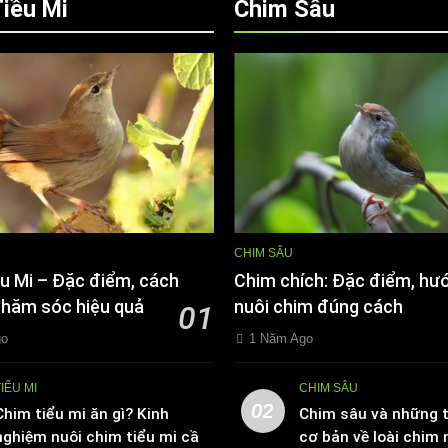
iều Mi
Chim Sâu
CHIM SÂU
u Mi – Đặc điểm, cách
Chim chích: Đặc điểm, hư
chăm sóc hiệu quả
nuôi chim đúng cách
01
go
1 Năm Ago
TIỂU MI
CHIM SÂU
02
Chim tiểu mi ăn gì? Kinh
Chim sâu và những t
nghiệm nuôi chim tiểu mi cần
cơ bản về loài chim 