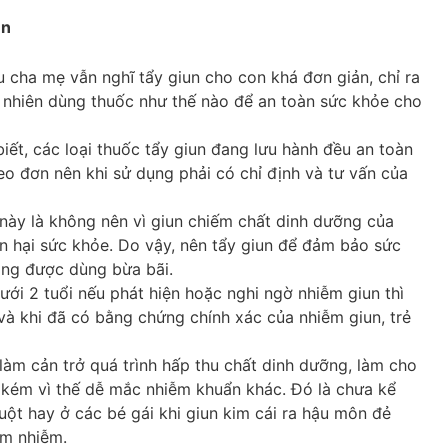
un
ều cha mẹ vẫn nghĩ tẩy giun cho con khá đơn giản, chỉ ra
y nhiên dùng thuốc như thế nào để an toàn sức khỏe cho
ết, các loại thuốc tẩy giun đang lưu hành đều an toàn
heo đơn nên khi sử dụng phải có chỉ định và tư vấn của
 này là không nên vì giun chiếm chất dinh dưỡng của
n hại sức khỏe. Do vậy, nên tẩy giun để đảm bảo sức
ông được dùng bừa bãi.
 dưới 2 tuổi nếu phát hiện hoặc nghi ngờ nhiễm giun thì
à khi đã có bằng chứng chính xác của nhiễm giun, trẻ
, làm cản trở quá trình hấp thu chất dinh dưỡng, làm cho
 kém vì thế dễ mắc nhiễm khuẩn khác. Đó là chưa kể
uột hay ở các bé gái khi giun kim cái ra hậu môn đẻ
êm nhiễm.