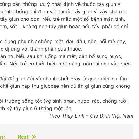
cũng cần những lưu ý nhất định về thuốc tẩy giun vì
 bệnh chống chỉ định với thuốc tẩy giun vì vậy cha mẹ
 tẩy giun cho con. Nếu trẻ mắc một số bệnh mãn tính,
 ốm, sốt… không nên tẩy giun hoặc nếu tẩy, phải có chỉ
ác dụng phụ như chóng mặt, đau đầu, nôn, nổi mề đay,
 dị ứng với thành phần của thuốc.
 ăn no. Nếu sau khi uống mà mệt, cần bổ sung nước,
ần. Nếu trẻ có biểu hiện mệt nặng, nôn thì nên vào viện
đói để giun đói và nhanh chết. Đây là quan niện sai lầm
 chế giun hấp thu glucose nên dù ăn gì giun cũng không
i trường sống tốt (vệ sinh phân, nước, rác, chống ruồi,
nh kỳ tẩy giun 6 tháng một lần.
Theo Thùy Linh – Gia Đình Việt Nam
us:
Next: