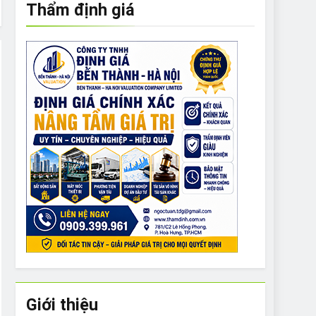
Thẩm định giá
e to What Bulldogs Can (and can’t) Eat
 Run Long Distances?
Do I Need to Groom My Bulldog
Giới thiệu