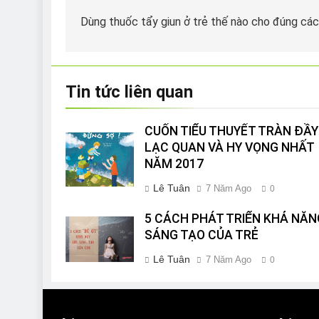
hướng
Dùng thuốc tẩy giun ở trẻ thế nào cho đúng cá
bài
viết
Tin tức liên quan
CUỐN TIỂU THUYẾT TRÀN ĐẦY
LẠC QUAN VÀ HY VỌNG NHẤT
NĂM 2017
Lê Tuân
7 Năm Ago
0
5 CÁCH PHÁT TRIỂN KHẢ NĂN
SÁNG TẠO CỦA TRẺ
Lê Tuân
7 Năm Ago
0