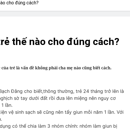
? Not as much as you think and here’s why!
 nào cho đúng cách?
 Yes! And How to Stop It!
The Ultimate Guid
7 Năm Ago
nd Problem and How to Treat It
Can Bulldogs
trẻ thế nào cho đúng cách?
7 Năm Ago
y Fetch? And How to Train Them!
How Often 
7 Năm Ago
 của trẻ là vấn đề không phải cha mẹ nào cũng biết cách.
 Bạch Đằng cho biết,thông thường, trẻ 24 tháng trở lên là
nghịch sờ tay dưới đất rồi đưa lên miệng nên nguy cơ
 1 lần.
iện vệ sinh sạch sẽ cũng nên tẩy giun mỗi năm 1 lần. Với
.
c dụng có thể chia làm 3 nhóm chính: nhóm làm giun bị