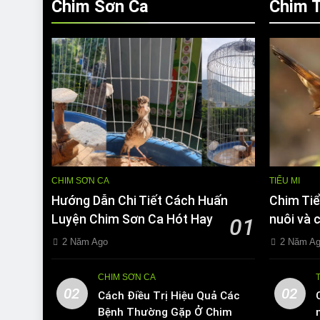
Chim Sơn Ca
Chim T
CHIM SƠN CA
TIỂU MI
Hướng Dẫn Chi Tiết Cách Huấn
Chim Tiể
Luyện Chim Sơn Ca Hót Hay
nuôi và 
01
2 Năm Ago
2 Năm A
CHIM SƠN CA
02
02
Cách Điều Trị Hiệu Quả Các
Bệnh Thường Gặp Ở Chim