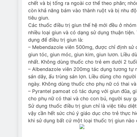
chết và bị tống ra ngoài cơ thể theo phân; nh
còn khả năng bám vào thành ruột và bị nhu độ
tiêu giun.
Các thuốc điều trị giun thế hệ mới đều ở nhóm 
nhiều loại giun và có dạng sử dụng thuận tiện.
dụng để điều trị giun là:
– Mebendazole viên 500mg, được chỉ định sử d
giun tóc, giun móc, giun kim, giun lươn. Liều d
nhất. Không dùng thuốc cho trẻ em dưới 2 tuổi
– Albendazole viên 200mg tác dụng tương tự m
sán dây, ấu trùng sán lợn. Liều dùng cho người
ngày. Không dùng thuốc cho phụ nữ có thai và 
– Pyrantel pamoat có tác dụng với giun đũa, g
cho phụ nữ có thai và cho con bú, người suy g
Sử dụng thuốc điều trị giun chỉ là việc tiêu d
vậy cần hết sức chú ý giáo dục cho trẻ thực h
khi sử dụng bất cứ một loại thuốc trị giun nào 