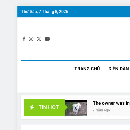
Skip
Thứ Sáu, 7 Tháng 8, 2026
to
content
TRANG CHỦ
DIỄN ĐÀN
The owner was in
TIN HOT
7 Năm Ago
Why Do Bulldogs 
7 Năm Ago