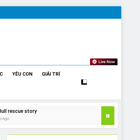
Live Now
ỨC
YÊU CON
GIẢI TRÍ
Bull rescue story
m Ago