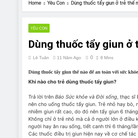
Are Bulldogs Lazy
Home
Yêu Con
Dùng thuốc tẩy giun ở trẻ thế
7 Năm Ago
Do Bulldogs Fart?
7 Năm Ago
YÊU CON
Bulldog Anal Gla
Dùng thuốc tẩy giun ở 
7 Năm Ago
Can Bulldogs Pla
7 Năm Ago
0
Lê Tuân
11 Năm Ago
8 Mins
Dùng thuốc tẩy giun thế nào để an toàn với sức khỏe
Khi nào cho trẻ dùng thuốc tẩy giun?
Trả lời trên
Báo Sức khỏe và Đời sống
, thạc sĩ
nên cho uống thuốc tẩy giun. Trẻ nhỏ hay bò, 
nhiễm giun rất cao, do đó nên tẩy giun 6 tháng
Không chỉ ở trẻ nhỏ mà cả ở người lớn ở điều k
người hay ăn rau sống, tiết canh thì 6 tháng/lần
Các thuốc điều trị giun hiện nay về cơ chế tá