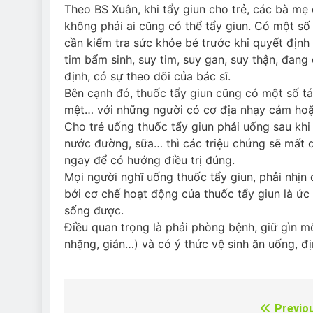
Theo BS Xuân, khi tẩy giun cho trẻ, các bà mẹ 
không phải ai cũng có thể tẩy giun. Có một số
cần kiểm tra sức khỏe bé trước khi quyết định
tim bẩm sinh, suy tim, suy gan, suy thận, đang
định, có sự theo dõi của bác sĩ.
Bên cạnh đó, thuốc tẩy giun cũng có một số t
mệt… với những người có cơ địa nhạy cảm hoặc
Cho trẻ uống thuốc tẩy giun phải uống sau khi
nước đường, sữa… thì các triệu chứng sẽ mất d
ngay để có hướng điều trị đúng.
Mọi người nghĩ uống thuốc tẩy giun, phải nhịn 
bởi cơ chế hoạt động của thuốc tẩy giun là ức
sống được.
Điều quan trọng là phải phòng bệnh, giữ gìn mô
nhặng, gián…) và có ý thức vệ sinh ăn uống, đị
Previo
Điều