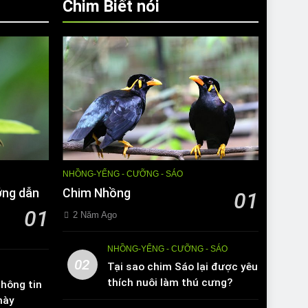
Chim Biết nói
NHỒNG-YỂNG - CƯỠNG - SÁO
ớng dẫn
Chim Nhồng
01
01
2 Năm Ago
NHỒNG-YỂNG - CƯỠNG - SÁO
02
Tại sao chim Sáo lại được yêu
thích nuôi làm thú cưng?
hông tin
này