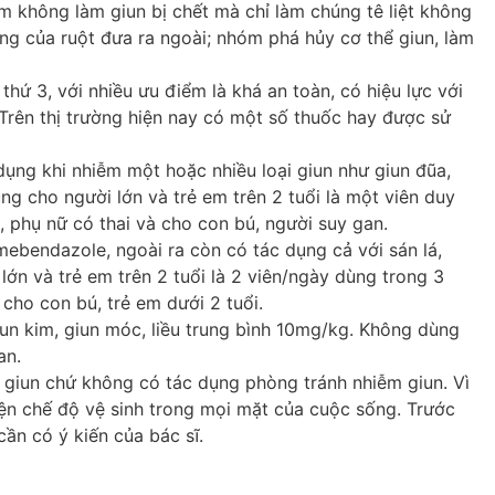
óm không làm giun bị chết mà chỉ làm chúng tê liệt không
ng của ruột đưa ra ngoài; nhóm phá hủy cơ thể giun, làm
thứ 3, với nhiều ưu điểm là khá an toàn, có hiệu lực với
 Trên thị trường hiện nay có một số thuốc hay được sử
ụng khi nhiễm một hoặc nhiều loại giun như giun đũa,
ùng cho người lớn và trẻ em trên 2 tuổi là một viên duy
, phụ nữ có thai và cho con bú, người suy gan.
ebendazole, ngoài ra còn có tác dụng cả với sán lá,
 lớn và trẻ em trên 2 tuổi là 2 viên/ngày dùng trong 3
cho con bú, trẻ em dưới 2 tuổi.
iun kim, giun móc, liều trung bình 10mg/kg. Không dùng
an.
iệt giun chứ không có tác dụng phòng tránh nhiễm giun. Vì
iện chế độ vệ sinh trong mọi mặt của cuộc sống. Trước
cần có ý kiến của bác sĩ.