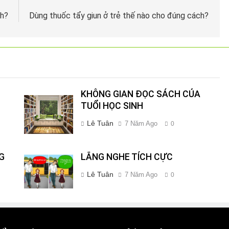
ch?
Dùng thuốc tẩy giun ở trẻ thế nào cho đúng cách?
KHÔNG GIAN ĐỌC SÁCH CỦA
TUỔI HỌC SINH
Lê Tuân
7 Năm Ago
0
G
LẮNG NGHE TÍCH CỰC
Lê Tuân
7 Năm Ago
0