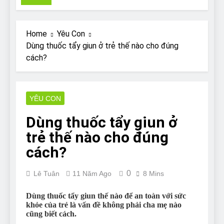
Pit Bull rescue story
7 Năm Ago
Why Do Bulldogs Snore?
Home
Yêu Con
And How to Minimize It!
Dùng thuốc tẩy giun ở trẻ thế nào cho đúng
7 Năm Ago
cách?
Are Bulldogs Lazy? Not as
much as you think and here’s
why!
7 Năm Ago
Do Bulldogs Fart? Yes! And
YÊU CON
How to Stop It!
Dùng thuốc tẩy giun ở
7 Năm Ago
The Ultimate Guide to What
trẻ thế nào cho đúng
Bulldogs Can (and can’t) Eat
cách?
7 Năm Ago
Bulldog Anal Gland Problem
0
and How to Treat It
Lê Tuân
11 Năm Ago
8 Mins
7 Năm Ago
Dùng thuốc tẩy giun thế nào để an toàn với sức
Can Bulldogs Run Long
khỏe của trẻ là vấn đề không phải cha mẹ nào
Distances?
cũng biết cách.
7 Năm Ago