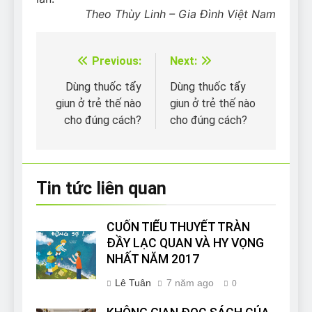
Theo Thùy Linh – Gia Đình Việt Nam
Previous:
Next:
Điều
hướng
Dùng thuốc tẩy
Dùng thuốc tẩy
giun ở trẻ thế nào
giun ở trẻ thế nào
bài
cho đúng cách?
cho đúng cách?
viết
Tin tức liên quan
CUỐN TIỂU THUYẾT TRÀN
ĐẦY LẠC QUAN VÀ HY VỌNG
NHẤT NĂM 2017
Lê Tuân
7 năm ago
0