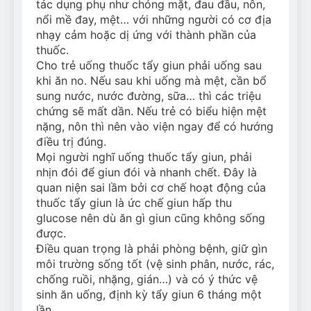
tác dụng phụ như chóng mặt, đau đầu, nôn,
nổi mề đay, mệt… với những người có cơ địa
nhạy cảm hoặc dị ứng với thành phần của
thuốc.
Cho trẻ uống thuốc tẩy giun phải uống sau
khi ăn no. Nếu sau khi uống mà mệt, cần bổ
sung nước, nước đường, sữa… thì các triệu
chứng sẽ mất dần. Nếu trẻ có biểu hiện mệt
nặng, nôn thì nên vào viện ngay để có hướng
điều trị đúng.
Mọi người nghĩ uống thuốc tẩy giun, phải
nhịn đói để giun đói và nhanh chết. Đây là
quan niện sai lầm bởi cơ chế hoạt động của
thuốc tẩy giun là ức chế giun hấp thu
glucose nên dù ăn gì giun cũng không sống
được.
Điều quan trọng là phải phòng bệnh, giữ gìn
môi trường sống tốt (vệ sinh phân, nước, rác,
chống ruồi, nhặng, gián…) và có ý thức vệ
sinh ăn uống, định kỳ tẩy giun 6 tháng một
lần.