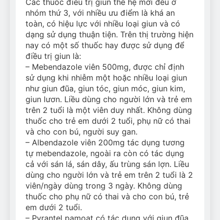
Các thuốc điều trị giun thế hệ mới đều ở
nhóm thứ 3, với nhiều ưu điểm là khá an
toàn, có hiệu lực với nhiều loại giun và có
dạng sử dụng thuận tiện. Trên thị trường hiện
nay có một số thuốc hay được sử dụng để
điều trị giun là:
– Mebendazole viên 500mg, được chỉ định
sử dụng khi nhiễm một hoặc nhiều loại giun
như giun đũa, giun tóc, giun móc, giun kim,
giun lươn. Liều dùng cho người lớn và trẻ em
trên 2 tuổi là một viên duy nhất. Không dùng
thuốc cho trẻ em dưới 2 tuổi, phụ nữ có thai
và cho con bú, người suy gan.
– Albendazole viên 200mg tác dụng tương
tự mebendazole, ngoài ra còn có tác dụng
cả với sán lá, sán dây, ấu trùng sán lợn. Liều
dùng cho người lớn và trẻ em trên 2 tuổi là 2
viên/ngày dùng trong 3 ngày. Không dùng
thuốc cho phụ nữ có thai và cho con bú, trẻ
em dưới 2 tuổi.
– Pyrantel pamoat có tác dụng với giun đũa,