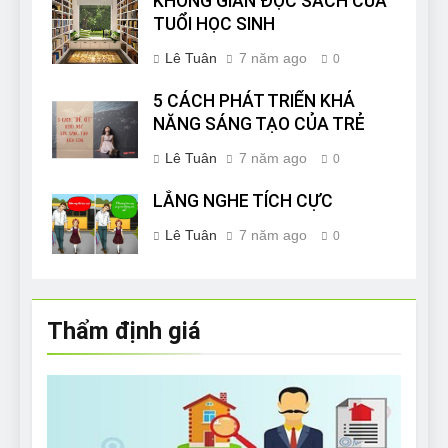
KHÔNG GIAN ĐỌC SÁCH CỦA
TUỔI HỌC SINH
Lê Tuân
7 năm ago
0
5 CÁCH PHÁT TRIỂN KHẢ
NĂNG SÁNG TẠO CỦA TRẺ
Lê Tuân
7 năm ago
0
LẮNG NGHE TÍCH CỰC
Lê Tuân
7 năm ago
0
Thẩm định giá