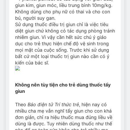
giun kim, giun móc, liều trung bình 10mg/kg.
Không dùng cho phụ nữ có thai và cho con
bú, người suy gan.
Sử dụng thuốc điều trị giun chỉ là việc tiêu
diệt giun chứ không có tác dụng phòng tránh
nhiễm giun. Vì vậy cần hết sức chú ý giáo
dục cho trẻ thực hiện chế độ vệ sinh trong
mọi mặt của cuộc sống. Trước khi sử dụng
bất cứ một loại thuốc trị giun nào cần có ý
kiến của bác sĩ.
Không nên tùy tiện cho trẻ dùng thuốc tẩy
giun
Theo
Báo điện tử Trí thức trẻ
, hiện nay có
nhiều cha mẹ vẫn nghĩ tẩy giun cho con khá
đơn giản, chỉ ra hiệu thuốc mua đúng liều về
dùng là được. Tuy nhiên dùng thuốc như thế
nào để an toàn sức khỏe cho trẻ nhiều mẹ