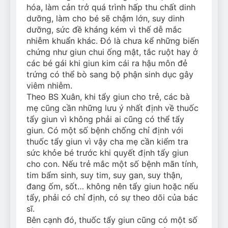
hóa, làm cản trở quá trình hấp thu chất dinh
dưỡng, làm cho bé sẽ chậm lớn, suy dinh
dưỡng, sức đề kháng kém vì thế dễ mắc
nhiễm khuẩn khác. Đó là chưa kể những biến
chứng như giun chui ống mật, tắc ruột hay ở
các bé gái khi giun kim cái ra hậu môn đẻ
trứng có thể bò sang bộ phận sinh dục gây
viêm nhiễm.
Theo BS Xuân, khi tẩy giun cho trẻ, các bà
mẹ cũng cần những lưu ý nhất định về thuốc
tẩy giun vì không phải ai cũng có thể tẩy
giun. Có một số bệnh chống chỉ định với
thuốc tẩy giun vì vậy cha mẹ cần kiểm tra
sức khỏe bé trước khi quyết định tẩy giun
cho con. Nếu trẻ mắc một số bệnh mãn tính,
tim bẩm sinh, suy tim, suy gan, suy thận,
đang ốm, sốt… không nên tẩy giun hoặc nếu
tẩy, phải có chỉ định, có sự theo dõi của bác
sĩ.
Bên cạnh đó, thuốc tẩy giun cũng có một số