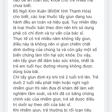
chưa biết.
BS Ngô Kim Xuân (BVĐK tỉnh Thanh Hóa)
cho biết, các loại thuốc tẩy giun đang lưu
hành đều an toàn và hiệu quả. Tuy nhiên đây
là loại thuốc bán theo đơn nên khi sử dụng
phải có chỉ định và tư vấn của bác sĩ.
Thực tế có trẻ nhiều năm không tẩy giun,
điều này là không nên vì giun chiếm chất
dinh dưỡng của chúng ta và còn gây một số
biến chứng làm tổn hại sức khỏe. Do vậy,
nên tẩy giun để đảm bảo sức khỏe, nhất là
trẻ em tuổi học đường nhưng không được
dùng bừa bãi.
Chỉ tẩy giun định kỳ khi trẻ 2 tuổi trở lên. Trẻ
dưới 2 tuổi nếu phát hiện hoặc nghi ngờ
nhiễm giun thì nên đưa đi khám để làm xét
nghiệm tầm soát, và khi đã có bằng chứng
chính xác của nhiễm giun, trẻ sẽ được điều
trị dưới sự theo dõi của bác sĩ.
Khi nhiễm giun, trẻ thường bị rối loạn tiêu