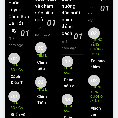
Huấn
và chăm
hướng
01
2
Luyện
sóc hiệu
dẫn nuôi
năm
Chim Sơn
quả
chim
ago
01
Ca Hót
đúng
2
Hay
01
02
cách
01
năm ago
2
NHỒNG-
1
năm ago
YỂNG -
02
năm ago
CƯỠNG
- SÁO
TIỂU MI
02
02
Tại sao
Chim
CHIM
chim
tiểu mi
CHIM
SƠN CA
Sáo lại
SÂU
ăn gì?
Cách
được
Chim
03
Kinh
03
Điều Trị
yêu
sâu và
nghiệm
NHỒNG-
Hiệu
TIỂU MI
thích
những
YỂNG -
nuôi
Quả
03
Chim
nuôi
CƯỠNG
thông
chim
03
Các
- SÁO
Tiểu Mi
làm thú
CHIM
tin cơ
tiểu mi
CHIM
Bệnh
SƠN CA
Mách
ăn gì?
cưng?
bản về
cần
SÂU
Thường
bạn
Bí ẩn về
Hót
loài
biết
Chim