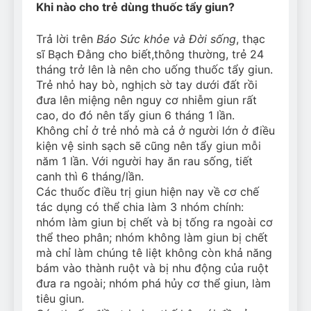
Khi nào cho trẻ dùng thuốc tẩy giun?
Can Bulldogs Play Fetch?
And How to Train Them!
Trả lời trên
Báo Sức khỏe và Đời sống
, thạc
7 Năm Ago
sĩ Bạch Đằng cho biết,thông thường, trẻ 24
How Often Do I Need to
Groom My Bulldog
tháng trở lên là nên cho uống thuốc tẩy giun.
Trẻ nhỏ hay bò, nghịch sờ tay dưới đất rồi
7 Năm Ago
đưa lên miệng nên nguy cơ nhiễm giun rất
cao, do đó nên tẩy giun 6 tháng 1 lần.
Không chỉ ở trẻ nhỏ mà cả ở người lớn ở điều
kiện vệ sinh sạch sẽ cũng nên tẩy giun mỗi
năm 1 lần. Với người hay ăn rau sống, tiết
canh thì 6 tháng/lần.
Các thuốc điều trị giun hiện nay về cơ chế
tác dụng có thể chia làm 3 nhóm chính:
nhóm làm giun bị chết và bị tống ra ngoài cơ
thể theo phân; nhóm không làm giun bị chết
mà chỉ làm chúng tê liệt không còn khả năng
bám vào thành ruột và bị nhu động của ruột
đưa ra ngoài; nhóm phá hủy cơ thể giun, làm
tiêu giun.