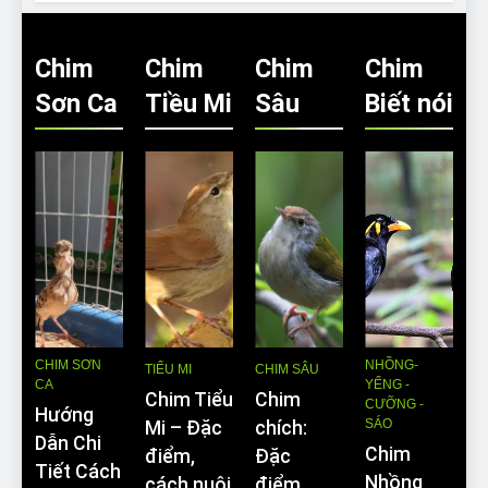
Chim
Chim
Chim
Chim
Sơn Ca
Tiều Mi
Sâu
Biết nói
CHIM SƠN
NHỒNG-
TIỂU MI
CHIM SÂU
CA
YỂNG -
Chim Tiểu
Chim
CƯỠNG -
Hướng
SÁO
Mi – Đặc
chích:
Dẫn Chi
Chim
điểm,
Đặc
Tiết Cách
Nhồng
cách nuôi
điểm,