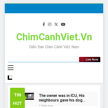
Skip
to
content
ChimCanhViet.Vn
Diễn Đàn Chim Cảnh Việt Nam
Live Now
TIN
The owner was in ICU, His
neighbours gave his dog
HOT
away!
7 Năm Ago