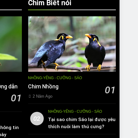
Chim Biết nói
NHỒNG-YỂNG - CƯỠNG - SÁO
ớng dẫn
Chim Nhồng
01
01
2 Năm Ago
NHỒNG-YỂNG - CƯỠNG - SÁO
02
Tại sao chim Sáo lại được yêu
thích nuôi làm thú cưng?
hông tin
này