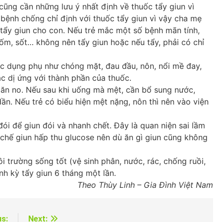
cũng cần những lưu ý nhất định về thuốc tẩy giun vì
 bệnh chống chỉ định với thuốc tẩy giun vì vậy cha mẹ
 tẩy giun cho con. Nếu trẻ mắc một số bệnh mãn tính,
 ốm, sốt… không nên tẩy giun hoặc nếu tẩy, phải có chỉ
ác dụng phụ như chóng mặt, đau đầu, nôn, nổi mề đay,
 dị ứng với thành phần của thuốc.
 ăn no. Nếu sau khi uống mà mệt, cần bổ sung nước,
ần. Nếu trẻ có biểu hiện mệt nặng, nôn thì nên vào viện
đói để giun đói và nhanh chết. Đây là quan niện sai lầm
 chế giun hấp thu glucose nên dù ăn gì giun cũng không
i trường sống tốt (vệ sinh phân, nước, rác, chống ruồi,
nh kỳ tẩy giun 6 tháng một lần.
Theo Thùy Linh – Gia Đình Việt Nam
us:
Next: