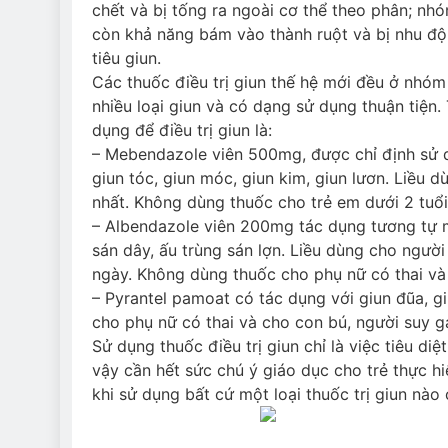
chết và bị tống ra ngoài cơ thể theo phân; nh
còn khả năng bám vào thành ruột và bị nhu độ
tiêu giun.
Các thuốc điều trị giun thế hệ mới đều ở nhóm 
nhiều loại giun và có dạng sử dụng thuận tiện.
dụng để điều trị giun là:
– Mebendazole viên 500mg, được chỉ định sử d
giun tóc, giun móc, giun kim, giun lươn. Liều d
nhất. Không dùng thuốc cho trẻ em dưới 2 tuổi
– Albendazole viên 200mg tác dụng tương tự m
sán dây, ấu trùng sán lợn. Liều dùng cho người
ngày. Không dùng thuốc cho phụ nữ có thai và 
– Pyrantel pamoat có tác dụng với giun đũa, g
cho phụ nữ có thai và cho con bú, người suy g
Sử dụng thuốc điều trị giun chỉ là việc tiêu d
vậy cần hết sức chú ý giáo dục cho trẻ thực h
khi sử dụng bất cứ một loại thuốc trị giun nào 