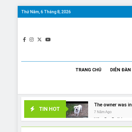
Skip
Thứ Năm, 6 Tháng 8, 2026
to
content
TRANG CHỦ
DIỄN ĐÀN
The owner was in
TIN HOT
7 Năm Ago
Why Do Bulldogs 
7 Năm Ago