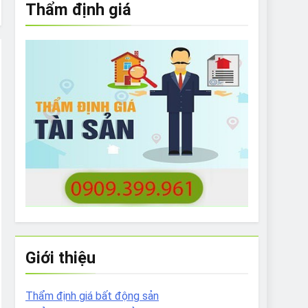
Thẩm định giá
e to What Bulldogs Can (and can’t) Eat
 Run Long Distances?
Do I Need to Groom My Bulldog
Giới thiệu
Thẩm định giá bất động sản