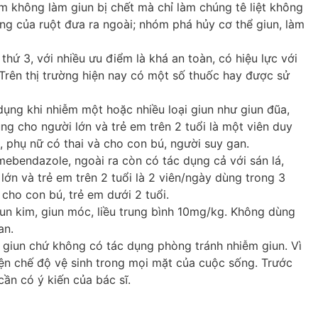
óm không làm giun bị chết mà chỉ làm chúng tê liệt không
ng của ruột đưa ra ngoài; nhóm phá hủy cơ thể giun, làm
thứ 3, với nhiều ưu điểm là khá an toàn, có hiệu lực với
 Trên thị trường hiện nay có một số thuốc hay được sử
ụng khi nhiễm một hoặc nhiều loại giun như giun đũa,
ùng cho người lớn và trẻ em trên 2 tuổi là một viên duy
, phụ nữ có thai và cho con bú, người suy gan.
ebendazole, ngoài ra còn có tác dụng cả với sán lá,
 lớn và trẻ em trên 2 tuổi là 2 viên/ngày dùng trong 3
cho con bú, trẻ em dưới 2 tuổi.
iun kim, giun móc, liều trung bình 10mg/kg. Không dùng
an.
iệt giun chứ không có tác dụng phòng tránh nhiễm giun. Vì
iện chế độ vệ sinh trong mọi mặt của cuộc sống. Trước
cần có ý kiến của bác sĩ.