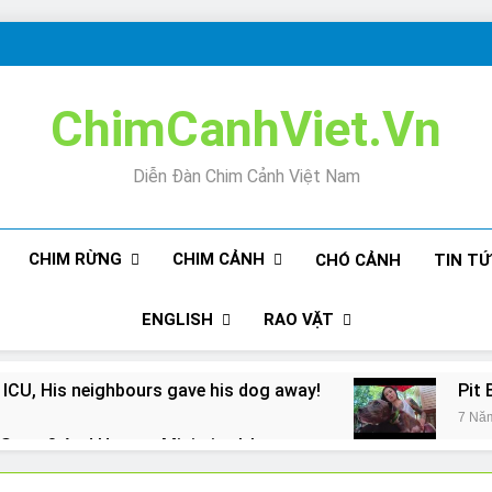
ChimCanhViet.Vn
Diễn Đàn Chim Cảnh Việt Nam
CHIM RỪNG
CHIM CẢNH
CHÓ CẢNH
TIN T
ENGLISH
RAO VẶT
 ICU, His neighbours gave his dog away!
Pit 
7 Nă
Snore? And How to Minimize It!