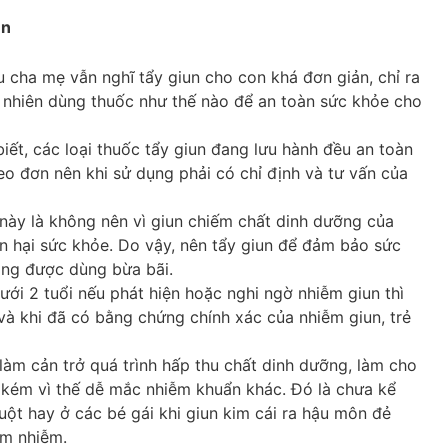
un
ều cha mẹ vẫn nghĩ tẩy giun cho con khá đơn giản, chỉ ra
y nhiên dùng thuốc như thế nào để an toàn sức khỏe cho
ết, các loại thuốc tẩy giun đang lưu hành đều an toàn
heo đơn nên khi sử dụng phải có chỉ định và tư vấn của
 này là không nên vì giun chiếm chất dinh dưỡng của
n hại sức khỏe. Do vậy, nên tẩy giun để đảm bảo sức
ông được dùng bừa bãi.
 dưới 2 tuổi nếu phát hiện hoặc nghi ngờ nhiễm giun thì
à khi đã có bằng chứng chính xác của nhiễm giun, trẻ
, làm cản trở quá trình hấp thu chất dinh dưỡng, làm cho
 kém vì thế dễ mắc nhiễm khuẩn khác. Đó là chưa kể
uột hay ở các bé gái khi giun kim cái ra hậu môn đẻ
êm nhiễm.