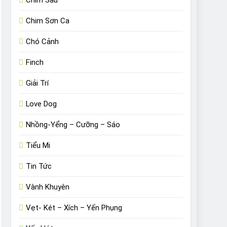
Chim Sâu
Chim Sơn Ca
Chó Cảnh
Finch
Giải Trí
Love Dog
Nhồng-Yểng – Cưỡng – Sáo
Tiểu Mi
Tin Tức
Vành Khuyên
Vẹt- Két – Xích – Yến Phụng