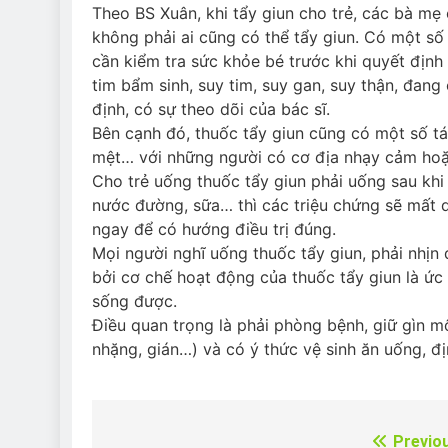
Theo BS Xuân, khi tẩy giun cho trẻ, các bà mẹ 
không phải ai cũng có thể tẩy giun. Có một số
cần kiểm tra sức khỏe bé trước khi quyết định
tim bẩm sinh, suy tim, suy gan, suy thận, đang
định, có sự theo dõi của bác sĩ.
Bên cạnh đó, thuốc tẩy giun cũng có một số t
mệt… với những người có cơ địa nhạy cảm hoặc
Cho trẻ uống thuốc tẩy giun phải uống sau khi
nước đường, sữa… thì các triệu chứng sẽ mất d
ngay để có hướng điều trị đúng.
Mọi người nghĩ uống thuốc tẩy giun, phải nhịn 
bởi cơ chế hoạt động của thuốc tẩy giun là ức
sống được.
Điều quan trọng là phải phòng bệnh, giữ gìn mô
nhặng, gián…) và có ý thức vệ sinh ăn uống, đị
Previo
Điều