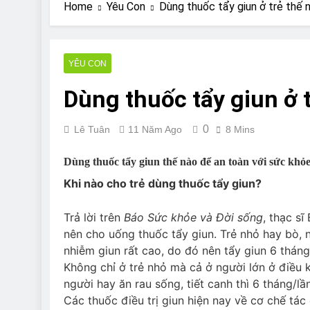
Are Bulldogs Lazy
Home
Yêu Con
Dùng thuốc tẩy giun ở trẻ thế
7 Năm Ago
Do Bulldogs Fart?
7 Năm Ago
YÊU CON
Bulldog Anal Gla
Dùng thuốc tẩy giun ở 
7 Năm Ago
Can Bulldogs Pla
7 Năm Ago
0
Lê Tuân
11 Năm Ago
8 Mins
Dùng thuốc tẩy giun thế nào để an toàn với sức khỏe
Khi nào cho trẻ dùng thuốc tẩy giun?
Trả lời trên
Báo Sức khỏe và Đời sống
, thạc sĩ
nên cho uống thuốc tẩy giun. Trẻ nhỏ hay bò, 
nhiễm giun rất cao, do đó nên tẩy giun 6 tháng
Không chỉ ở trẻ nhỏ mà cả ở người lớn ở điều k
người hay ăn rau sống, tiết canh thì 6 tháng/lần
Các thuốc điều trị giun hiện nay về cơ chế tá