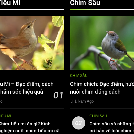
iều Mi
Chim Sâu
CHIM SÂU
u Mi – Đặc điểm, cách
Chim chích: Đặc điểm, hư
chăm sóc hiệu quả
nuôi chim đúng cách
01
go
1 Năm Ago
TIỂU MI
CHIM SÂU
02
Chim tiểu mi ăn gì? Kinh
Chim sâu và những t
nghiệm nuôi chim tiểu mi cần
cơ bản về loài chim 