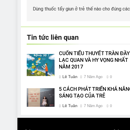
hướng
Dùng thuốc tẩy giun ở trẻ thế nào cho đúng cá
bài
viết
Tin tức liên quan
CUỐN TIỂU THUYẾT TRÀN ĐẦY
LẠC QUAN VÀ HY VỌNG NHẤT
NĂM 2017
Lê Tuân
7 Năm Ago
0
5 CÁCH PHÁT TRIỂN KHẢ NĂN
SÁNG TẠO CỦA TRẺ
Lê Tuân
7 Năm Ago
0