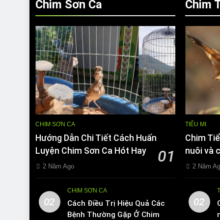
Chim Sơn Ca
Chim T
CHIM SƠN CA
TIỂU MI
Hướng Dẫn Chi Tiết Cách Huấn
Chim Tiể
Luyện Chim Sơn Ca Hót Hay
nuôi và 
01
2 Năm Ago
2 Năm A
CHIM SƠN CA
02
02
Cách Điều Trị Hiệu Quả Các
Bệnh Thường Gặp Ở Chim