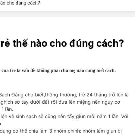
? Not as much as you think and here’s why!
 nào cho đúng cách?
 Yes! And How to Stop It!
The Ultimate Guid
7 Năm Ago
nd Problem and How to Treat It
Can Bulldogs
trẻ thế nào cho đúng cách?
7 Năm Ago
y Fetch? And How to Train Them!
How Often 
7 Năm Ago
 của trẻ là vấn đề không phải cha mẹ nào cũng biết cách.
 Bạch Đằng cho biết,thông thường, trẻ 24 tháng trở lên là
nghịch sờ tay dưới đất rồi đưa lên miệng nên nguy cơ
 1 lần.
iện vệ sinh sạch sẽ cũng nên tẩy giun mỗi năm 1 lần. Với
.
c dụng có thể chia làm 3 nhóm chính: nhóm làm giun bị