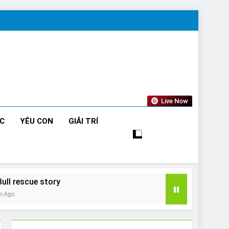
Live Now
ỨC
YÊU CON
GIẢI TRÍ
Bull rescue story
m Ago