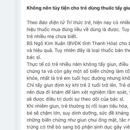
Không nên tùy tiện cho trẻ dùng thuốc tẩy gi
Theo
Báo điện tử Trí thức trẻ
, hiện nay có nhi
hiệu thuốc mua đúng liều về dùng là được. Tu
trẻ nhiều mẹ chưa biết.
BS Ngô Kim Xuân (BVĐK tỉnh Thanh Hóa) cho bi
và hiệu quả. Tuy nhiên đây là loại thuốc bán t
bác sĩ.
Thực tế có trẻ nhiều năm không tẩy giun, điều
chúng ta và còn gây một số biến chứng làm tổ
khỏe, nhất là trẻ em tuổi học đường nhưng kh
Chỉ tẩy giun định kỳ khi trẻ 2 tuổi trở lên. Trẻ
nên đưa đi khám để làm xét nghiệm tầm soát, v
sẽ được điều trị dưới sự theo dõi của bác sĩ.
Khi nhiễm giun, trẻ thường bị rối loạn tiêu hóa
bé sẽ chậm lớn, suy dinh dưỡng, sức đề kháng
những biến chứng như giun chui ống mật, tắc r
trứng có thể bò sang bộ phận sinh dục gây vi