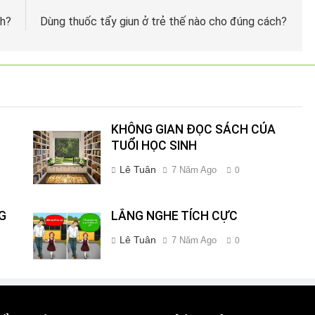
ch?
Dùng thuốc tẩy giun ở trẻ thế nào cho đúng cách?
KHÔNG GIAN ĐỌC SÁCH CỦA
TUỔI HỌC SINH
Lê Tuân
7 Năm Ago
0
G
LẮNG NGHE TÍCH CỰC
Lê Tuân
7 Năm Ago
0