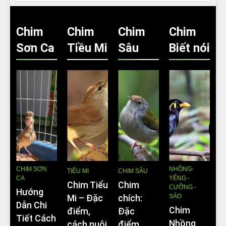
Chim
Chim
Chim
Chim
Sơn Ca
Tiều Mi
Sâu
Biết nói
CHIM SƠN
NHỒNG-
TIỂU MI
CHIM SÂU
CA
YỂNG -
Chim Tiểu
Chim
CƯỠNG -
Hướng
SÁO
Mi – Đặc
chích:
Dẫn Chi
Chim
điểm,
Đặc
Tiết Cách
Nhồng
cách nuôi
điểm,