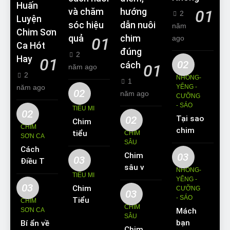
Huấn
và chăm
hướng
01
2
Luyện
sóc hiệu
dẫn nuôi
năm
Chim Sơn
quả
chim
ago
01
Ca Hót
đúng
2
Hay
01
02
cách
01
năm ago
2
NHỒNG-
1
năm ago
YỂNG -
02
năm ago
CƯỠNG
- SÁO
TIỂU MI
02
02
Tại sao
Chim
CHIM
chim
tiểu mi
CHIM
SƠN CA
Sáo lại
SÂU
ăn gì?
Cách
được
Chim
03
Kinh
03
Điều Trị
yêu
sâu và
nghiệm
NHỒNG-
Hiệu
TIỂU MI
thích
những
YỂNG -
nuôi
Quả
03
Chim
nuôi
CƯỠNG
thông
chim
03
Các
- SÁO
Tiểu Mi
làm thú
CHIM
tin cơ
tiểu mi
CHIM
Bệnh
SƠN CA
Mách
ăn gì?
cưng?
bản về
cần
SÂU
Thường
bạn
Bí ẩn về
Hót
loài
biết
Chim