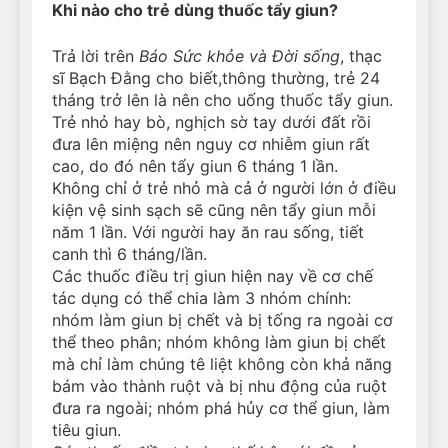
Khi nào cho trẻ dùng thuốc tẩy giun?
Can Bulldogs Play Fetch?
And How to Train Them!
Trả lời trên
Báo Sức khỏe và Đời sống
, thạc
7 Năm Ago
sĩ Bạch Đằng cho biết,thông thường, trẻ 24
How Often Do I Need to
Groom My Bulldog
tháng trở lên là nên cho uống thuốc tẩy giun.
Trẻ nhỏ hay bò, nghịch sờ tay dưới đất rồi
7 Năm Ago
đưa lên miệng nên nguy cơ nhiễm giun rất
cao, do đó nên tẩy giun 6 tháng 1 lần.
Không chỉ ở trẻ nhỏ mà cả ở người lớn ở điều
kiện vệ sinh sạch sẽ cũng nên tẩy giun mỗi
năm 1 lần. Với người hay ăn rau sống, tiết
canh thì 6 tháng/lần.
Các thuốc điều trị giun hiện nay về cơ chế
tác dụng có thể chia làm 3 nhóm chính:
nhóm làm giun bị chết và bị tống ra ngoài cơ
thể theo phân; nhóm không làm giun bị chết
mà chỉ làm chúng tê liệt không còn khả năng
bám vào thành ruột và bị nhu động của ruột
đưa ra ngoài; nhóm phá hủy cơ thể giun, làm
tiêu giun.