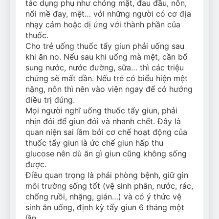
tác dụng phụ như chóng mặt, đau đầu, nôn,
nổi mề đay, mệt… với những người có cơ địa
nhạy cảm hoặc dị ứng với thành phần của
thuốc.
Cho trẻ uống thuốc tẩy giun phải uống sau
khi ăn no. Nếu sau khi uống mà mệt, cần bổ
sung nước, nước đường, sữa… thì các triệu
chứng sẽ mất dần. Nếu trẻ có biểu hiện mệt
nặng, nôn thì nên vào viện ngay để có hướng
điều trị đúng.
Mọi người nghĩ uống thuốc tẩy giun, phải
nhịn đói để giun đói và nhanh chết. Đây là
quan niện sai lầm bởi cơ chế hoạt động của
thuốc tẩy giun là ức chế giun hấp thu
glucose nên dù ăn gì giun cũng không sống
được.
Điều quan trọng là phải phòng bệnh, giữ gìn
môi trường sống tốt (vệ sinh phân, nước, rác,
chống ruồi, nhặng, gián…) và có ý thức vệ
sinh ăn uống, định kỳ tẩy giun 6 tháng một
lần.