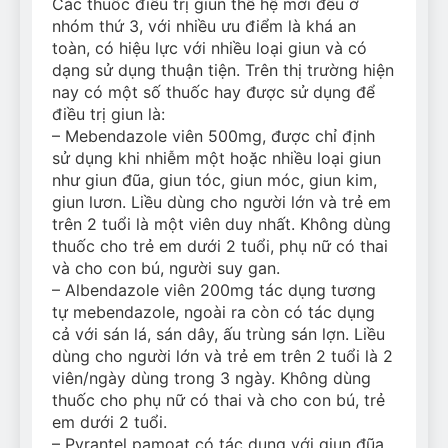
Các thuốc điều trị giun thế hệ mới đều ở
nhóm thứ 3, với nhiều ưu điểm là khá an
toàn, có hiệu lực với nhiều loại giun và có
dạng sử dụng thuận tiện. Trên thị trường hiện
nay có một số thuốc hay được sử dụng để
điều trị giun là:
– Mebendazole viên 500mg, được chỉ định
sử dụng khi nhiễm một hoặc nhiều loại giun
như giun đũa, giun tóc, giun móc, giun kim,
giun lươn. Liều dùng cho người lớn và trẻ em
trên 2 tuổi là một viên duy nhất. Không dùng
thuốc cho trẻ em dưới 2 tuổi, phụ nữ có thai
và cho con bú, người suy gan.
– Albendazole viên 200mg tác dụng tương
tự mebendazole, ngoài ra còn có tác dụng
cả với sán lá, sán dây, ấu trùng sán lợn. Liều
dùng cho người lớn và trẻ em trên 2 tuổi là 2
viên/ngày dùng trong 3 ngày. Không dùng
thuốc cho phụ nữ có thai và cho con bú, trẻ
em dưới 2 tuổi.
– Pyrantel pamoat có tác dụng với giun đũa,