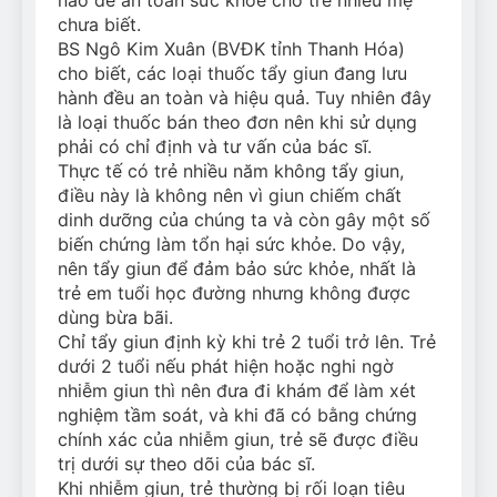
chưa biết.
BS Ngô Kim Xuân (BVĐK tỉnh Thanh Hóa)
cho biết, các loại thuốc tẩy giun đang lưu
hành đều an toàn và hiệu quả. Tuy nhiên đây
là loại thuốc bán theo đơn nên khi sử dụng
phải có chỉ định và tư vấn của bác sĩ.
Thực tế có trẻ nhiều năm không tẩy giun,
điều này là không nên vì giun chiếm chất
dinh dưỡng của chúng ta và còn gây một số
biến chứng làm tổn hại sức khỏe. Do vậy,
nên tẩy giun để đảm bảo sức khỏe, nhất là
trẻ em tuổi học đường nhưng không được
dùng bừa bãi.
Chỉ tẩy giun định kỳ khi trẻ 2 tuổi trở lên. Trẻ
dưới 2 tuổi nếu phát hiện hoặc nghi ngờ
nhiễm giun thì nên đưa đi khám để làm xét
nghiệm tầm soát, và khi đã có bằng chứng
chính xác của nhiễm giun, trẻ sẽ được điều
trị dưới sự theo dõi của bác sĩ.
Khi nhiễm giun, trẻ thường bị rối loạn tiêu