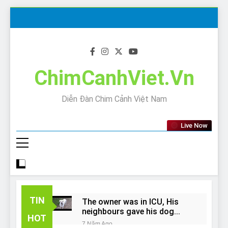
Skip
to
content
ChimCanhViet.Vn
Diễn Đàn Chim Cảnh Việt Nam
Live Now
TIN
The owner was in ICU, His
neighbours gave his dog
HOT
away!
7 Năm Ago