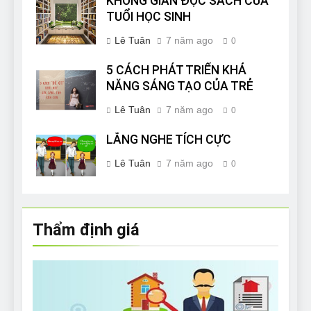
KHÔNG GIAN ĐỌC SÁCH CỦA
TUỔI HỌC SINH
Lê Tuân
7 năm ago
0
5 CÁCH PHÁT TRIỂN KHẢ
NĂNG SÁNG TẠO CỦA TRẺ
Lê Tuân
7 năm ago
0
LẮNG NGHE TÍCH CỰC
Lê Tuân
7 năm ago
0
Thẩm định giá