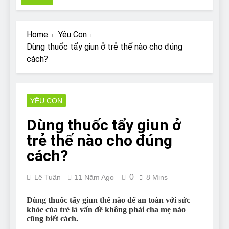
Pit Bull rescue story
7 Năm Ago
Why Do Bulldogs Snore?
Home
Yêu Con
And How to Minimize It!
Dùng thuốc tẩy giun ở trẻ thế nào cho đúng
7 Năm Ago
cách?
Are Bulldogs Lazy? Not as
much as you think and here’s
why!
7 Năm Ago
Do Bulldogs Fart? Yes! And
YÊU CON
How to Stop It!
Dùng thuốc tẩy giun ở
7 Năm Ago
The Ultimate Guide to What
trẻ thế nào cho đúng
Bulldogs Can (and can’t) Eat
cách?
7 Năm Ago
Bulldog Anal Gland Problem
0
and How to Treat It
Lê Tuân
11 Năm Ago
8 Mins
7 Năm Ago
Dùng thuốc tẩy giun thế nào để an toàn với sức
Can Bulldogs Run Long
khỏe của trẻ là vấn đề không phải cha mẹ nào
Distances?
cũng biết cách.
7 Năm Ago