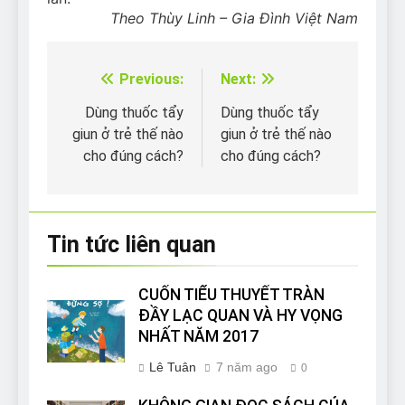
Theo Thùy Linh – Gia Đình Việt Nam
Previous:
Next:
Điều
hướng
Dùng thuốc tẩy
Dùng thuốc tẩy
giun ở trẻ thế nào
giun ở trẻ thế nào
bài
cho đúng cách?
cho đúng cách?
viết
Tin tức liên quan
CUỐN TIỂU THUYẾT TRÀN
ĐẦY LẠC QUAN VÀ HY VỌNG
NHẤT NĂM 2017
Lê Tuân
7 năm ago
0