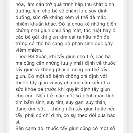
hóa, làm cản trở quá trình hấp thu chất dinh
dưỡng, làm cho bé sẽ chậm lớn, suy dinh
dưỡng, sức đề kháng kém vì thế dễ mắc
nhiễm khuẩn khác. Đó là chưa kể những biến
chứng như giun chui ống mật, tắc ruột hay ở
các bé gái khi giun kim cái ra hậu môn đẻ
trứng có thể bò sang bộ phận sinh dục gây
viêm nhiễm.
Theo BS Xuân, khi tẩy giun cho trẻ, các bà
mẹ cũng cần những lưu ý nhất định về thuốc
tẩy giun vì không phải ai cũng có thể tẩy
giun. Có một số bệnh chống chỉ định với
thuốc tẩy giun vì vậy cha mẹ cần kiểm tra
sức khỏe bé trước khi quyết định tẩy giun
cho con. Nếu trẻ mắc một số bệnh mãn tính,
tim bẩm sinh, suy tim, suy gan, suy thận,
đang ốm, sốt… không nên tẩy giun hoặc nếu
tẩy, phải có chỉ định, có sự theo dõi của bác
sĩ.
Bên cạnh đó, thuốc tẩy giun cũng có một số