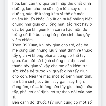
hóa, làm cản trở quá trình hấp thu chất dinh
dưỡng, làm cho bé sẽ chậm lớn, suy dinh
dưỡng, sức đề kháng kém vì thế dễ mắc
nhiễm khuẩn khác. Đó là chưa kể những biến
chứng như giun chui ống mật, tắc ruột hay ở
các bé gái khi giun kim cái ra hậu môn đẻ
trứng có thể bò sang bộ phận sinh dục gây
viêm nhiễm.
Theo BS Xuân, khi tẩy giun cho trẻ, các bà
mẹ cũng cần những lưu ý nhất định về thuốc
tẩy giun vì không phải ai cũng có thể tẩy
giun. Có một số bệnh chống chỉ định với
thuốc tẩy giun vì vậy cha mẹ cần kiểm tra
sức khỏe bé trước khi quyết định tẩy giun
cho con. Nếu trẻ mắc một số bệnh mãn tính,
tim bẩm sinh, suy tim, suy gan, suy thận,
đang ốm, sốt… không nên tẩy giun hoặc nếu
tẩy, phải có chỉ định, có sự theo dõi của bác
sĩ.
Bên cạnh đó, thuốc tẩy giun cũng có một số