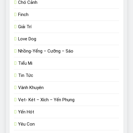
Chó Cảnh
Finch
Giải Trí
Love Dog
Nhồng-Yểng – Cưỡng – Sáo
Tiểu Mi
Tin Tức
Vành Khuyên
Vẹt- Két – Xích – Yến Phụng
Yến Hót
Yêu Con