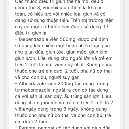
Các thuốc điều trị giun thế hệ mới đều ở
nhóm thứ 3, với nhiều ưu điểm là khá an
toàn, có hiệu lực với nhiều loại giun và có
dạng sử dụng thuận tiện. Trên thị trường hiện
nay có một số thuốc hay được sử dụng để
điều trị giun là:
– Mebendazole viên 500mg, được chỉ định
sử dụng khi nhiễm một hoặc nhiều loại giun
như giun đũa, giun tóc, giun móc, giun kim,
giun lươn. Liều dùng cho người lớn và trẻ em
trên 2 tuổi là một viên duy nhất. Không dùng
thuốc cho trẻ em dưới 2 tuổi, phụ nữ có thai
và cho con bú, người suy gan.
– Albendazole viên 200mg tác dụng tương
tự mebendazole, ngoài ra còn có tác dụng
cả với sán lá, sán dây, ấu trùng sán lợn. Liều
dùng cho người lớn và trẻ em trên 2 tuổi là 2
viên/ngày dùng trong 3 ngày. Không dùng
thuốc cho phụ nữ có thai và cho con bú, trẻ
em dưới 2 tuổi.
– Pyrantel pamoat có tác dụng với giun đũa,