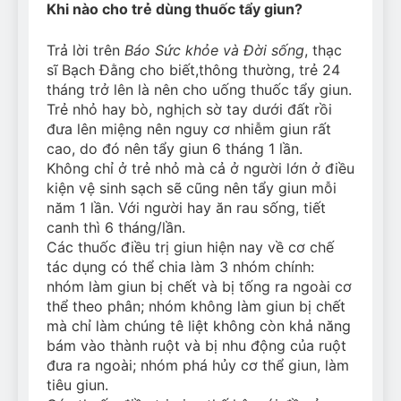
Khi nào cho trẻ dùng thuốc tẩy giun?
Can Bulldogs Play Fetch?
And How to Train Them!
Trả lời trên
Báo Sức khỏe và Đời sống
, thạc
7 Năm Ago
sĩ Bạch Đằng cho biết,thông thường, trẻ 24
How Often Do I Need to
Groom My Bulldog
tháng trở lên là nên cho uống thuốc tẩy giun.
Trẻ nhỏ hay bò, nghịch sờ tay dưới đất rồi
7 Năm Ago
đưa lên miệng nên nguy cơ nhiễm giun rất
cao, do đó nên tẩy giun 6 tháng 1 lần.
Không chỉ ở trẻ nhỏ mà cả ở người lớn ở điều
kiện vệ sinh sạch sẽ cũng nên tẩy giun mỗi
năm 1 lần. Với người hay ăn rau sống, tiết
canh thì 6 tháng/lần.
Các thuốc điều trị giun hiện nay về cơ chế
tác dụng có thể chia làm 3 nhóm chính:
nhóm làm giun bị chết và bị tống ra ngoài cơ
thể theo phân; nhóm không làm giun bị chết
mà chỉ làm chúng tê liệt không còn khả năng
bám vào thành ruột và bị nhu động của ruột
đưa ra ngoài; nhóm phá hủy cơ thể giun, làm
tiêu giun.