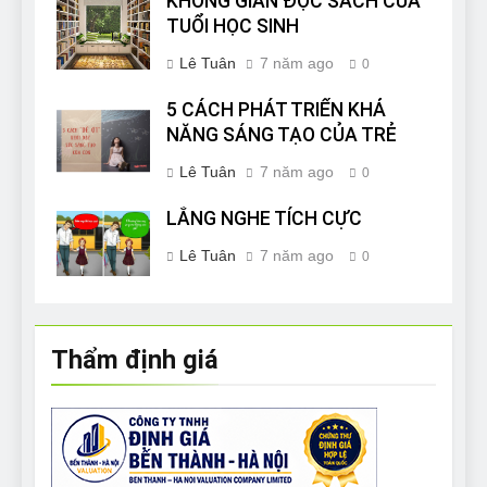
KHÔNG GIAN ĐỌC SÁCH CỦA
TUỔI HỌC SINH
Lê Tuân
7 năm ago
0
5 CÁCH PHÁT TRIỂN KHẢ
NĂNG SÁNG TẠO CỦA TRẺ
Lê Tuân
7 năm ago
0
LẮNG NGHE TÍCH CỰC
Lê Tuân
7 năm ago
0
Thẩm định giá