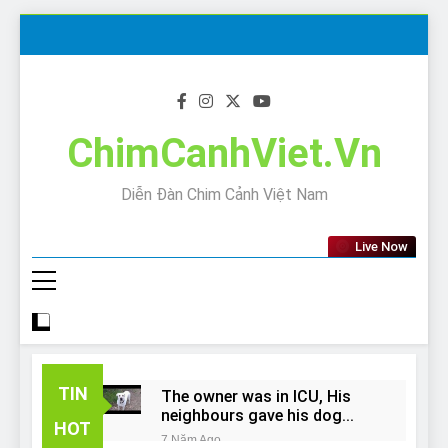
Skip
to
content
ChimCanhViet.Vn
Diễn Đàn Chim Cảnh Việt Nam
Live Now
TIN
The owner was in ICU, His
neighbours gave his dog
HOT
away!
7 Năm Ago