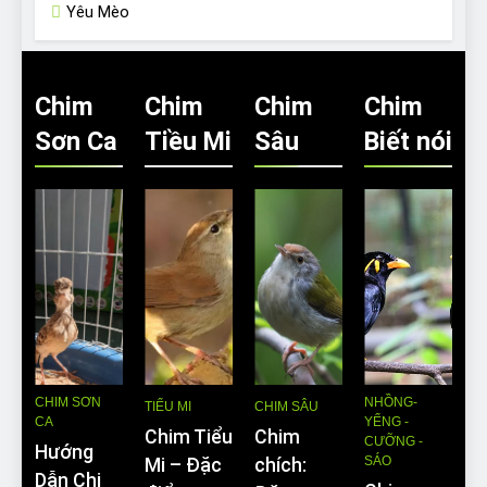
Yêu Mèo
Chim
Chim
Chim
Chim
Sơn Ca
Tiều Mi
Sâu
Biết nói
CHIM SƠN
NHỒNG-
TIỂU MI
CHIM SÂU
CA
YỂNG -
Chim Tiểu
Chim
CƯỠNG -
Hướng
SÁO
Mi – Đặc
chích:
Dẫn Chi