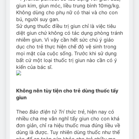
giun kim, giun móc, liều trung bình 10mg/kg.
Không dùng cho phụ nữ có thai và cho con
bú, người suy gan.
Sử dụng thuốc điều trị giun chỉ là việc tiêu
diệt giun chứ không có tác dụng phòng tránh
nhiễm giun. Vì vậy cần hết sức chú ý giáo
dục cho trẻ thực hiện chế độ vệ sinh trong
mọi mặt của cuộc sống. Trước khi sử dụng
bất cứ một loại thuốc trị giun nào cần có ý
kiến của bác sĩ.
Không nên tùy tiện cho trẻ dùng thuốc tẩy
giun
Theo
Báo điện tử Trí thức trẻ
, hiện nay có
nhiều cha mẹ vẫn nghĩ tẩy giun cho con khá
đơn giản, chỉ ra hiệu thuốc mua đúng liều về
dùng là được. Tuy nhiên dùng thuốc như thế
nào để an toàn sức khỏe cho trẻ nhiều mẹ