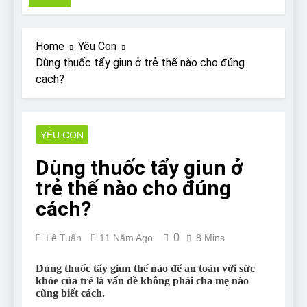
Pit Bull rescue story
7 Năm Ago
Why Do Bulldogs Snore?
Home
Yêu Con
And How to Minimize It!
Dùng thuốc tẩy giun ở trẻ thế nào cho đúng
7 Năm Ago
cách?
Are Bulldogs Lazy? Not as
much as you think and here’s
why!
7 Năm Ago
Do Bulldogs Fart? Yes! And
YÊU CON
How to Stop It!
Dùng thuốc tẩy giun ở
7 Năm Ago
The Ultimate Guide to What
trẻ thế nào cho đúng
Bulldogs Can (and can’t) Eat
cách?
7 Năm Ago
Bulldog Anal Gland Problem
0
and How to Treat It
Lê Tuân
11 Năm Ago
8 Mins
7 Năm Ago
Dùng thuốc tẩy giun thế nào để an toàn với sức
Can Bulldogs Run Long
khỏe của trẻ là vấn đề không phải cha mẹ nào
Distances?
cũng biết cách.
7 Năm Ago