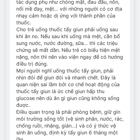
tác dụng phụ như chóng mặt, đau đầu, nôn,
nổi mề đay, mệt… với những người có cơ địa
nhạy cảm hoặc dị ứng với thành phần của
thuốc.
Cho trẻ uống thuốc tẩy giun phải uống sau
khi ăn no. Nếu sau khi uống mà mệt, cần bổ
sung nước, nước đường, sữa… thì các triệu
chứng sẽ mất dần. Nếu trẻ có biểu hiện mệt
nặng, nôn thì nên vào viện ngay để có hướng
điều trị đúng.
Mọi người nghĩ uống thuốc tẩy giun, phải
nhịn đói để giun đói và nhanh chết. Đây là
quan niện sai lầm bởi cơ chế hoạt động của
thuốc tẩy giun là ức chế giun hấp thu
glucose nên dù ăn gì giun cũng không sống
được.
Điều quan trọng là phải phòng bệnh, giữ gìn
môi trường sống tốt (vệ sinh phân, nước, rác,
chống ruồi, nhặng, gián…) và có ý thức vệ
sinh ăn uống, định kỳ tẩy giun 6 tháng một
lần.