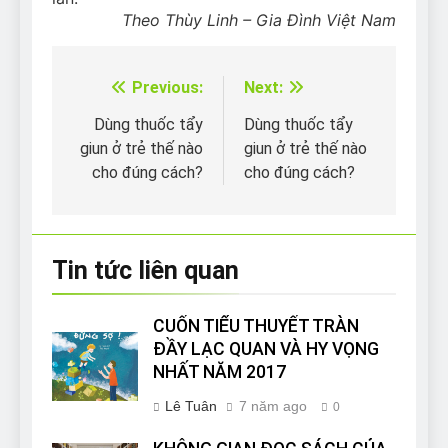
Theo Thùy Linh – Gia Đình Việt Nam
Previous:
Next:
Điều
hướng
Dùng thuốc tẩy
Dùng thuốc tẩy
giun ở trẻ thế nào
giun ở trẻ thế nào
bài
cho đúng cách?
cho đúng cách?
viết
Tin tức liên quan
CUỐN TIỂU THUYẾT TRÀN
ĐẦY LẠC QUAN VÀ HY VỌNG
NHẤT NĂM 2017
Lê Tuân
7 năm ago
0