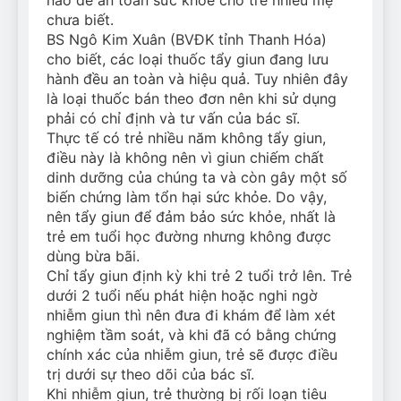
chưa biết.
BS Ngô Kim Xuân (BVĐK tỉnh Thanh Hóa)
cho biết, các loại thuốc tẩy giun đang lưu
hành đều an toàn và hiệu quả. Tuy nhiên đây
là loại thuốc bán theo đơn nên khi sử dụng
phải có chỉ định và tư vấn của bác sĩ.
Thực tế có trẻ nhiều năm không tẩy giun,
điều này là không nên vì giun chiếm chất
dinh dưỡng của chúng ta và còn gây một số
biến chứng làm tổn hại sức khỏe. Do vậy,
nên tẩy giun để đảm bảo sức khỏe, nhất là
trẻ em tuổi học đường nhưng không được
dùng bừa bãi.
Chỉ tẩy giun định kỳ khi trẻ 2 tuổi trở lên. Trẻ
dưới 2 tuổi nếu phát hiện hoặc nghi ngờ
nhiễm giun thì nên đưa đi khám để làm xét
nghiệm tầm soát, và khi đã có bằng chứng
chính xác của nhiễm giun, trẻ sẽ được điều
trị dưới sự theo dõi của bác sĩ.
Khi nhiễm giun, trẻ thường bị rối loạn tiêu