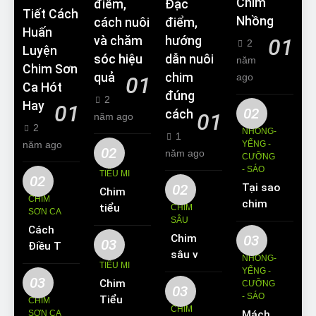
Chim
điểm,
Đặc
Tiết Cách
Nhồng
cách nuôi
điểm,
Huấn
và chăm
hướng
01
2
Luyện
sóc hiệu
dẫn nuôi
năm
Chim Sơn
quả
chim
ago
01
Ca Hót
đúng
2
Hay
01
02
cách
01
năm ago
2
NHỒNG-
1
năm ago
YỂNG -
02
năm ago
CƯỠNG
- SÁO
TIỂU MI
02
02
Tại sao
Chim
CHIM
chim
tiểu mi
CHIM
SƠN CA
Sáo lại
SÂU
ăn gì?
Cách
được
Chim
03
Kinh
03
Điều Trị
yêu
sâu và
nghiệm
NHỒNG-
Hiệu
TIỂU MI
thích
những
YỂNG -
nuôi
Quả
03
Chim
nuôi
CƯỠNG
thông
chim
03
Các
- SÁO
Tiểu Mi
làm thú
CHIM
tin cơ
tiểu mi
CHIM
Bệnh
SƠN CA
Mách
ăn gì?