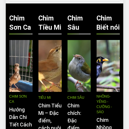
Chim
Chim
Chim
Chim
Sơn Ca
Tiều Mi
Sâu
Biết nói
CHIM SƠN
NHỒNG-
TIỂU MI
CHIM SÂU
CA
YỂNG -
Chim Tiểu
Chim
CƯỠNG -
Hướng
SÁO
Mi – Đặc
chích:
Dẫn Chi
Chim
điểm,
Đặc
Tiết Cách
Nhồng
cách nuôi
điểm,