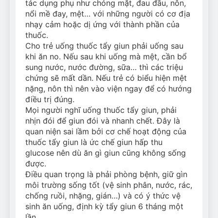
tác dụng phụ như chóng mặt, đau đầu, nôn,
nổi mề đay, mệt… với những người có cơ địa
nhạy cảm hoặc dị ứng với thành phần của
thuốc.
Cho trẻ uống thuốc tẩy giun phải uống sau
khi ăn no. Nếu sau khi uống mà mệt, cần bổ
sung nước, nước đường, sữa… thì các triệu
chứng sẽ mất dần. Nếu trẻ có biểu hiện mệt
nặng, nôn thì nên vào viện ngay để có hướng
điều trị đúng.
Mọi người nghĩ uống thuốc tẩy giun, phải
nhịn đói để giun đói và nhanh chết. Đây là
quan niện sai lầm bởi cơ chế hoạt động của
thuốc tẩy giun là ức chế giun hấp thu
glucose nên dù ăn gì giun cũng không sống
được.
Điều quan trọng là phải phòng bệnh, giữ gìn
môi trường sống tốt (vệ sinh phân, nước, rác,
chống ruồi, nhặng, gián…) và có ý thức vệ
sinh ăn uống, định kỳ tẩy giun 6 tháng một
lần.