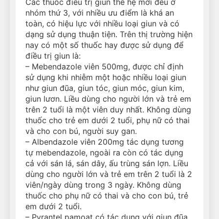
Các thuốc điều trị giun thế hệ mới đều ở
nhóm thứ 3, với nhiều ưu điểm là khá an
toàn, có hiệu lực với nhiều loại giun và có
dạng sử dụng thuận tiện. Trên thị trường hiện
nay có một số thuốc hay được sử dụng để
điều trị giun là:
– Mebendazole viên 500mg, được chỉ định
sử dụng khi nhiễm một hoặc nhiều loại giun
như giun đũa, giun tóc, giun móc, giun kim,
giun lươn. Liều dùng cho người lớn và trẻ em
trên 2 tuổi là một viên duy nhất. Không dùng
thuốc cho trẻ em dưới 2 tuổi, phụ nữ có thai
và cho con bú, người suy gan.
– Albendazole viên 200mg tác dụng tương
tự mebendazole, ngoài ra còn có tác dụng
cả với sán lá, sán dây, ấu trùng sán lợn. Liều
dùng cho người lớn và trẻ em trên 2 tuổi là 2
viên/ngày dùng trong 3 ngày. Không dùng
thuốc cho phụ nữ có thai và cho con bú, trẻ
em dưới 2 tuổi.
– Pyrantel pamoat có tác dụng với giun đũa,