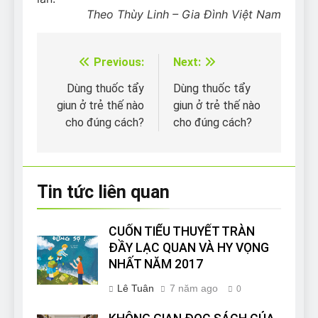
Theo Thùy Linh – Gia Đình Việt Nam
Previous:
Next:
Điều
hướng
Dùng thuốc tẩy
Dùng thuốc tẩy
giun ở trẻ thế nào
giun ở trẻ thế nào
bài
cho đúng cách?
cho đúng cách?
viết
Tin tức liên quan
CUỐN TIỂU THUYẾT TRÀN
ĐẦY LẠC QUAN VÀ HY VỌNG
NHẤT NĂM 2017
Lê Tuân
7 năm ago
0