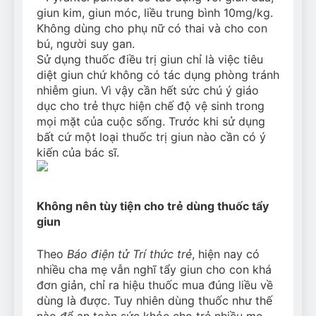
giun kim, giun móc, liều trung bình 10mg/kg.
Không dùng cho phụ nữ có thai và cho con
bú, người suy gan.
Sử dụng thuốc điều trị giun chỉ là việc tiêu
diệt giun chứ không có tác dụng phòng tránh
nhiễm giun. Vì vậy cần hết sức chú ý giáo
dục cho trẻ thực hiện chế độ vệ sinh trong
mọi mặt của cuộc sống. Trước khi sử dụng
bất cứ một loại thuốc trị giun nào cần có ý
kiến của bác sĩ.
Không nên tùy tiện cho trẻ dùng thuốc tẩy
giun
Theo
Báo điện tử Trí thức trẻ
, hiện nay có
nhiều cha mẹ vẫn nghĩ tẩy giun cho con khá
đơn giản, chỉ ra hiệu thuốc mua đúng liều về
dùng là được. Tuy nhiên dùng thuốc như thế
nào để an toàn sức khỏe cho trẻ nhiều mẹ