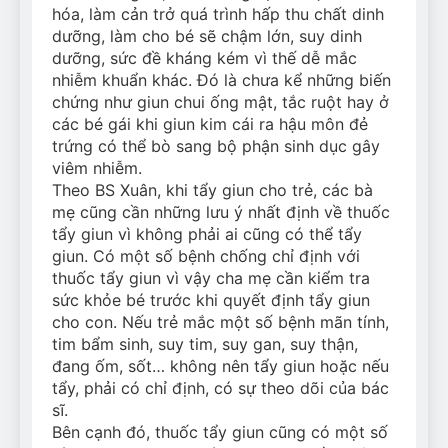
hóa, làm cản trở quá trình hấp thu chất dinh
dưỡng, làm cho bé sẽ chậm lớn, suy dinh
dưỡng, sức đề kháng kém vì thế dễ mắc
nhiễm khuẩn khác. Đó là chưa kể những biến
chứng như giun chui ống mật, tắc ruột hay ở
các bé gái khi giun kim cái ra hậu môn đẻ
trứng có thể bò sang bộ phận sinh dục gây
viêm nhiễm.
Theo BS Xuân, khi tẩy giun cho trẻ, các bà
mẹ cũng cần những lưu ý nhất định về thuốc
tẩy giun vì không phải ai cũng có thể tẩy
giun. Có một số bệnh chống chỉ định với
thuốc tẩy giun vì vậy cha mẹ cần kiểm tra
sức khỏe bé trước khi quyết định tẩy giun
cho con. Nếu trẻ mắc một số bệnh mãn tính,
tim bẩm sinh, suy tim, suy gan, suy thận,
đang ốm, sốt… không nên tẩy giun hoặc nếu
tẩy, phải có chỉ định, có sự theo dõi của bác
sĩ.
Bên cạnh đó, thuốc tẩy giun cũng có một số