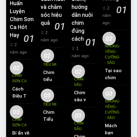
Huấn
và chăm
hướng
01
2
Luyện
sóc hiệu
dẫn nuôi
năm
Chim Sơn
quả
chim
ago
01
Ca Hót
đúng
2
Hay
01
02
cách
01
năm ago
2
NHỒNG-
1
năm ago
YỂNG -
02
năm ago
CƯỠNG
- SÁO
TIỂU MI
02
02
Tại sao
Chim
CHIM
chim
tiểu mi
CHIM
SƠN CA
Sáo lại
SÂU
ăn gì?
Cách
được
Chim
03
Kinh
03
Điều Trị
yêu
sâu và
nghiệm
NHỒNG-
Hiệu
TIỂU MI
thích
những
YỂNG -
nuôi
Quả
03
Chim
nuôi
CƯỠNG
thông
chim
03
Các
- SÁO
Tiểu Mi
làm thú
CHIM
tin cơ
tiểu mi
CHIM
Bệnh
SƠN CA
Mách
ăn gì?
cưng?
bản về
cần
SÂU
Thường
bạn
Bí ẩn về
Hót
loài
biết
Chim