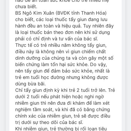
chưa biết.
BS Ngô Kim Xuân (BVĐK tỉnh Thanh Hóa)
cho biết, các loại thuốc tẩy giun đang lưu
hành đều an toàn và hiệu quả. Tuy nhiên đây
là loại thuốc bán theo đơn nên khi sử dụng
phải có chỉ định và tư vấn của bác sĩ.
Thực tế có trẻ nhiều năm không tẩy giun,
điều này là không nên vì giun chiếm chất
dinh dưỡng của chúng ta và còn gây một số
biến chứng làm tổn hại sức khỏe. Do vậy,
nên tẩy giun để đảm bảo sức khỏe, nhất là
trẻ em tuổi học đường nhưng không được
dùng bừa bãi.
Chỉ tẩy giun định kỳ khi trẻ 2 tuổi trở lên. Trẻ
dưới 2 tuổi nếu phát hiện hoặc nghi ngờ
nhiễm giun thì nên đưa đi khám để làm xét
nghiệm tầm soát, và khi đã có bằng chứng
chính xác của nhiễm giun, trẻ sẽ được điều
trị dưới sự theo dõi của bác sĩ.
Khi nhiễm giun, trẻ thường bị rối loạn tiêu