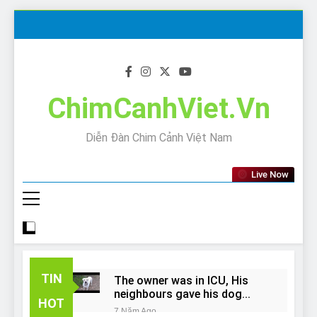
Skip
to
content
ChimCanhViet.Vn
Diễn Đàn Chim Cảnh Việt Nam
Live Now
TIN
The owner was in ICU, His
neighbours gave his dog
HOT
away!
7 Năm Ago