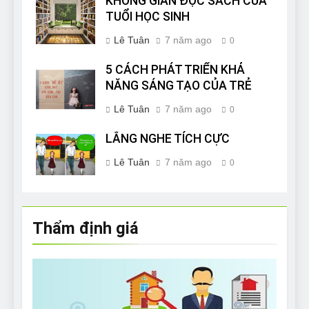
KHÔNG GIAN ĐỌC SÁCH CỦA
TUỔI HỌC SINH
Lê Tuân
7 năm ago
0
5 CÁCH PHÁT TRIỂN KHẢ
NĂNG SÁNG TẠO CỦA TRẺ
Lê Tuân
7 năm ago
0
LẮNG NGHE TÍCH CỰC
Lê Tuân
7 năm ago
0
Thẩm định giá