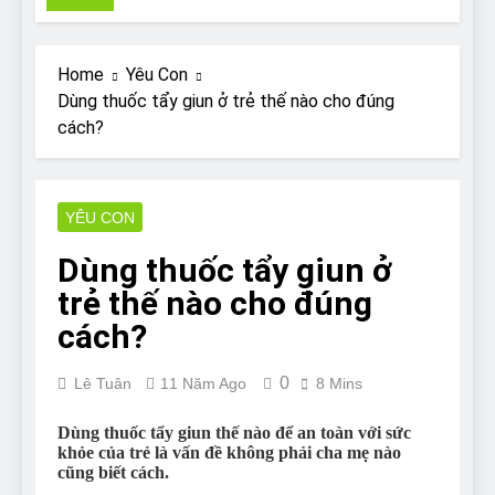
Pit Bull rescue story
7 Năm Ago
Why Do Bulldogs Snore?
Home
Yêu Con
And How to Minimize It!
Dùng thuốc tẩy giun ở trẻ thế nào cho đúng
7 Năm Ago
cách?
Are Bulldogs Lazy? Not as
much as you think and here’s
why!
7 Năm Ago
Do Bulldogs Fart? Yes! And
YÊU CON
How to Stop It!
Dùng thuốc tẩy giun ở
7 Năm Ago
The Ultimate Guide to What
trẻ thế nào cho đúng
Bulldogs Can (and can’t) Eat
cách?
7 Năm Ago
Bulldog Anal Gland Problem
0
and How to Treat It
Lê Tuân
11 Năm Ago
8 Mins
7 Năm Ago
Dùng thuốc tẩy giun thế nào để an toàn với sức
Can Bulldogs Run Long
khỏe của trẻ là vấn đề không phải cha mẹ nào
Distances?
cũng biết cách.
7 Năm Ago