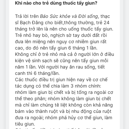
Khi nào cho trẻ dùng thuốc tẩy giun?
Can Bulldogs Play Fetch?
And How to Train Them!
Trả lời trên
Báo Sức khỏe và Đời sống
, thạc
7 Năm Ago
sĩ Bạch Đằng cho biết,thông thường, trẻ 24
How Often Do I Need to
Groom My Bulldog
tháng trở lên là nên cho uống thuốc tẩy giun.
Trẻ nhỏ hay bò, nghịch sờ tay dưới đất rồi
7 Năm Ago
đưa lên miệng nên nguy cơ nhiễm giun rất
cao, do đó nên tẩy giun 6 tháng 1 lần.
Không chỉ ở trẻ nhỏ mà cả ở người lớn ở điều
kiện vệ sinh sạch sẽ cũng nên tẩy giun mỗi
năm 1 lần. Với người hay ăn rau sống, tiết
canh thì 6 tháng/lần.
Các thuốc điều trị giun hiện nay về cơ chế
tác dụng có thể chia làm 3 nhóm chính:
nhóm làm giun bị chết và bị tống ra ngoài cơ
thể theo phân; nhóm không làm giun bị chết
mà chỉ làm chúng tê liệt không còn khả năng
bám vào thành ruột và bị nhu động của ruột
đưa ra ngoài; nhóm phá hủy cơ thể giun, làm
tiêu giun.