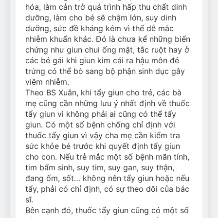
hóa, làm cản trở quá trình hấp thu chất dinh
dưỡng, làm cho bé sẽ chậm lớn, suy dinh
dưỡng, sức đề kháng kém vì thế dễ mắc
nhiễm khuẩn khác. Đó là chưa kể những biến
chứng như giun chui ống mật, tắc ruột hay ở
các bé gái khi giun kim cái ra hậu môn đẻ
trứng có thể bò sang bộ phận sinh dục gây
viêm nhiễm.
Theo BS Xuân, khi tẩy giun cho trẻ, các bà
mẹ cũng cần những lưu ý nhất định về thuốc
tẩy giun vì không phải ai cũng có thể tẩy
giun. Có một số bệnh chống chỉ định với
thuốc tẩy giun vì vậy cha mẹ cần kiểm tra
sức khỏe bé trước khi quyết định tẩy giun
cho con. Nếu trẻ mắc một số bệnh mãn tính,
tim bẩm sinh, suy tim, suy gan, suy thận,
đang ốm, sốt… không nên tẩy giun hoặc nếu
tẩy, phải có chỉ định, có sự theo dõi của bác
sĩ.
Bên cạnh đó, thuốc tẩy giun cũng có một số