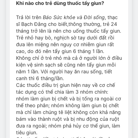
Khi nào cho trẻ dùng thuốc tẩy giun?
Can Bulldogs Play Fetch?
And How to Train Them!
Trả lời trên
Báo Sức khỏe và Đời sống
, thạc
7 Năm Ago
sĩ Bạch Đằng cho biết,thông thường, trẻ 24
How Often Do I Need to
Groom My Bulldog
tháng trở lên là nên cho uống thuốc tẩy giun.
Trẻ nhỏ hay bò, nghịch sờ tay dưới đất rồi
7 Năm Ago
đưa lên miệng nên nguy cơ nhiễm giun rất
cao, do đó nên tẩy giun 6 tháng 1 lần.
Không chỉ ở trẻ nhỏ mà cả ở người lớn ở điều
kiện vệ sinh sạch sẽ cũng nên tẩy giun mỗi
năm 1 lần. Với người hay ăn rau sống, tiết
canh thì 6 tháng/lần.
Các thuốc điều trị giun hiện nay về cơ chế
tác dụng có thể chia làm 3 nhóm chính:
nhóm làm giun bị chết và bị tống ra ngoài cơ
thể theo phân; nhóm không làm giun bị chết
mà chỉ làm chúng tê liệt không còn khả năng
bám vào thành ruột và bị nhu động của ruột
đưa ra ngoài; nhóm phá hủy cơ thể giun, làm
tiêu giun.