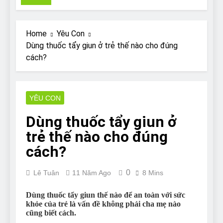
Pit Bull rescue story
7 Năm Ago
Why Do Bulldogs Snore?
Home
Yêu Con
And How to Minimize It!
Dùng thuốc tẩy giun ở trẻ thế nào cho đúng
7 Năm Ago
cách?
Are Bulldogs Lazy? Not as
much as you think and here’s
why!
7 Năm Ago
Do Bulldogs Fart? Yes! And
YÊU CON
How to Stop It!
Dùng thuốc tẩy giun ở
7 Năm Ago
The Ultimate Guide to What
trẻ thế nào cho đúng
Bulldogs Can (and can’t) Eat
cách?
7 Năm Ago
Bulldog Anal Gland Problem
0
and How to Treat It
Lê Tuân
11 Năm Ago
8 Mins
7 Năm Ago
Dùng thuốc tẩy giun thế nào để an toàn với sức
Can Bulldogs Run Long
khỏe của trẻ là vấn đề không phải cha mẹ nào
Distances?
cũng biết cách.
7 Năm Ago