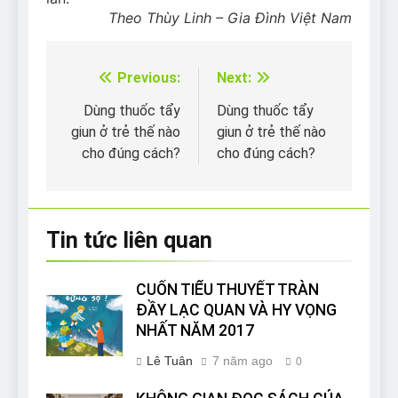
Theo Thùy Linh – Gia Đình Việt Nam
Previous:
Next:
Điều
hướng
Dùng thuốc tẩy
Dùng thuốc tẩy
giun ở trẻ thế nào
giun ở trẻ thế nào
bài
cho đúng cách?
cho đúng cách?
viết
Tin tức liên quan
CUỐN TIỂU THUYẾT TRÀN
ĐẦY LẠC QUAN VÀ HY VỌNG
NHẤT NĂM 2017
Lê Tuân
7 năm ago
0