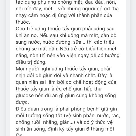
tác dụng phụ như chóng mặt, đau đầu, nôn,
nổi mề đay, mệt… với những người có cơ địa
nhạy cảm hoặc dị ứng với thành phần của
thuốc.
Cho trẻ uống thuốc tẩy giun phải uống sau
khi ăn no. Nếu sau khi uống mà mệt, cần bổ
sung nước, nước đường, sữa… thì các triệu
chứng sẽ mất dần. Nếu trẻ có biểu hiện mệt
nặng, nôn thì nên vào viện ngay để có hướng
điều trị đúng.
Mọi người nghĩ uống thuốc tẩy giun, phải
nhịn đói để giun đói và nhanh chết. Đây là
quan niện sai lầm bởi cơ chế hoạt động của
thuốc tẩy giun là ức chế giun hấp thu
glucose nên dù ăn gì giun cũng không sống
được.
Điều quan trọng là phải phòng bệnh, giữ gìn
môi trường sống tốt (vệ sinh phân, nước, rác,
chống ruồi, nhặng, gián…) và có ý thức vệ
sinh ăn uống, định kỳ tẩy giun 6 tháng một
lần.