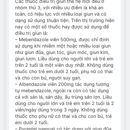
Các thuốc điều trị giun thế hệ mới đều ở
nhóm thứ 3, với nhiều ưu điểm là khá an
toàn, có hiệu lực với nhiều loại giun và có
dạng sử dụng thuận tiện. Trên thị trường hiện
nay có một số thuốc hay được sử dụng để
điều trị giun là:
– Mebendazole viên 500mg, được chỉ định
sử dụng khi nhiễm một hoặc nhiều loại giun
như giun đũa, giun tóc, giun móc, giun kim,
giun lươn. Liều dùng cho người lớn và trẻ em
trên 2 tuổi là một viên duy nhất. Không dùng
thuốc cho trẻ em dưới 2 tuổi, phụ nữ có thai
và cho con bú, người suy gan.
– Albendazole viên 200mg tác dụng tương
tự mebendazole, ngoài ra còn có tác dụng
cả với sán lá, sán dây, ấu trùng sán lợn. Liều
dùng cho người lớn và trẻ em trên 2 tuổi là 2
viên/ngày dùng trong 3 ngày. Không dùng
thuốc cho phụ nữ có thai và cho con bú, trẻ
em dưới 2 tuổi.
– Pyrantel pamoat có tác dụng với giun đũa,