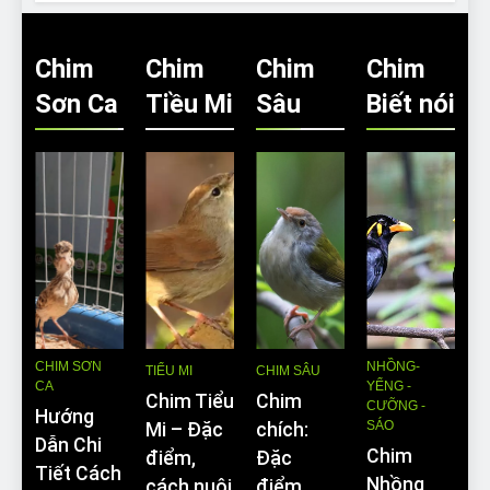
Chim
Chim
Chim
Chim
Sơn Ca
Tiều Mi
Sâu
Biết nói
CHIM SƠN
NHỒNG-
TIỂU MI
CHIM SÂU
CA
YỂNG -
Chim Tiểu
Chim
CƯỠNG -
Hướng
SÁO
Mi – Đặc
chích:
Dẫn Chi
Chim
điểm,
Đặc
Tiết Cách
Nhồng
cách nuôi
điểm,