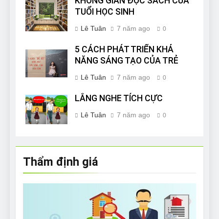
KHÔNG GIAN ĐỌC SÁCH CỦA
TUỔI HỌC SINH
Lê Tuân
7 năm ago
0
5 CÁCH PHÁT TRIỂN KHẢ
NĂNG SÁNG TẠO CỦA TRẺ
Lê Tuân
7 năm ago
0
LẮNG NGHE TÍCH CỰC
Lê Tuân
7 năm ago
0
Thẩm định giá