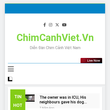
Skip
to
content
ChimCanhViet.Vn
Diễn Đàn Chim Cảnh Việt Nam
Live Now
TIN
The owner was in ICU, His
neighbours gave his dog
HOT
away!
7 Năm Ago