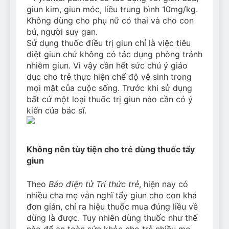
giun kim, giun móc, liều trung bình 10mg/kg.
Không dùng cho phụ nữ có thai và cho con
bú, người suy gan.
Sử dụng thuốc điều trị giun chỉ là việc tiêu
diệt giun chứ không có tác dụng phòng tránh
nhiễm giun. Vì vậy cần hết sức chú ý giáo
dục cho trẻ thực hiện chế độ vệ sinh trong
mọi mặt của cuộc sống. Trước khi sử dụng
bất cứ một loại thuốc trị giun nào cần có ý
kiến của bác sĩ.
Không nên tùy tiện cho trẻ dùng thuốc tẩy
giun
Theo
Báo điện tử Trí thức trẻ
, hiện nay có
nhiều cha mẹ vẫn nghĩ tẩy giun cho con khá
đơn giản, chỉ ra hiệu thuốc mua đúng liều về
dùng là được. Tuy nhiên dùng thuốc như thế
nào để an toàn sức khỏe cho trẻ nhiều mẹ