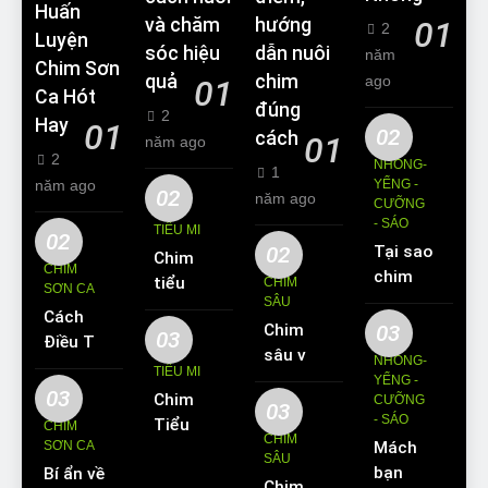
Huấn
và chăm
hướng
01
2
Luyện
sóc hiệu
dẫn nuôi
năm
Chim Sơn
quả
chim
ago
01
Ca Hót
đúng
2
Hay
01
02
cách
01
năm ago
2
NHỒNG-
1
năm ago
YỂNG -
02
năm ago
CƯỠNG
- SÁO
TIỂU MI
02
02
Tại sao
Chim
CHIM
chim
tiểu mi
CHIM
SƠN CA
Sáo lại
SÂU
ăn gì?
Cách
được
Chim
03
Kinh
03
Điều Trị
yêu
sâu và
nghiệm
NHỒNG-
Hiệu
TIỂU MI
thích
những
YỂNG -
nuôi
Quả
03
Chim
nuôi
CƯỠNG
thông
chim
03
Các
- SÁO
Tiểu Mi
làm thú
CHIM
tin cơ
tiểu mi
CHIM
Bệnh
SƠN CA
Mách
ăn gì?
cưng?
bản về
cần
SÂU
Thường
bạn
Bí ẩn về
Hót
loài
biết
Chim