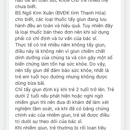
chưa biết.
BS Ngô Kim Xuân (BVĐK tỉnh Thanh Hóa)
cho biết, các loại thuốc tẩy giun đang lưu
hành đều an toàn và hiệu quả. Tuy nhiên đây
là loại thuốc bán theo đơn nên khi sử dụng
phải có chỉ định và tư vấn của bác sĩ.
Thực tế có trẻ nhiều năm không tẩy giun,
điều này là không nên vì giun chiếm chất
dinh dưỡng của chúng ta và còn gây một số
biến chứng làm tổn hại sức khỏe. Do vậy,
nên tẩy giun để đảm bảo sức khỏe, nhất là
trẻ em tuổi học đường nhưng không được
dùng bừa bãi.
Chỉ tẩy giun định kỳ khi trẻ 2 tuổi trở lên. Trẻ
dưới 2 tuổi nếu phát hiện hoặc nghi ngờ
nhiễm giun thì nên đưa đi khám để làm xét
nghiệm tầm soát, và khi đã có bằng chứng
chính xác của nhiễm giun, trẻ sẽ được điều
trị dưới sự theo dõi của bác sĩ.
Khi nhiễm giun, trẻ thường bị rối loạn tiêu