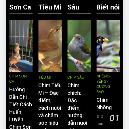
Sơn Ca
Tiều Mi
Sâu
Biết nói
CHIM SƠN
NHỒNG-
TIỂU MI
CHIM SÂU
CA
YỂNG -
Chim Tiểu
Chim
CƯỠNG -
Hướng
SÁO
Mi – Đặc
chích:
Dẫn Chi
Chim
điểm,
Đặc
Tiết Cách
Nhồng
cách nuôi
điểm,
Huấn
và chăm
hướng
01
2
Luyện
sóc hiệu
dẫn nuôi
năm
Chim Sơn