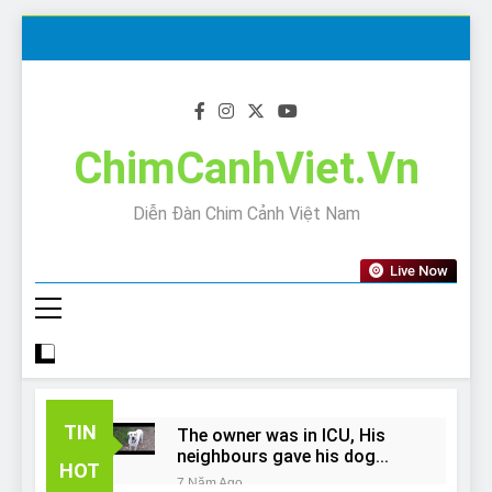
Skip
to
content
ChimCanhViet.Vn
Diễn Đàn Chim Cảnh Việt Nam
Live Now
TIN
The owner was in ICU, His
neighbours gave his dog
HOT
away!
7 Năm Ago