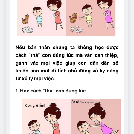
Can Bulldogs Play Fetch?
And How to Train Them!
7 Năm Ago
How Often Do I Need to
Groom My Bulldog
7 Năm Ago
Nếu bản thân chúng ta không học được
cách “thả” con đúng lúc mà vẫn can thiệp,
gánh vác mọi việc giúp con dần dần sẽ
khiến con mất đi tính chủ động và kỹ năng
tự xử lý mọi việc.
1. Học cách “thả” con đúng lúc