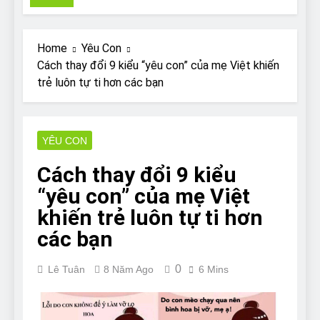
Pit Bull rescue story
7 Năm Ago
Why Do Bulldogs Snore?
Home
Yêu Con
And How to Minimize It!
Cách thay đổi 9 kiểu “yêu con” của mẹ Việt khiến
7 Năm Ago
trẻ luôn tự ti hơn các bạn
Are Bulldogs Lazy? Not as
much as you think and here’s
why!
7 Năm Ago
Do Bulldogs Fart? Yes! And
YÊU CON
How to Stop It!
Cách thay đổi 9 kiểu
7 Năm Ago
The Ultimate Guide to What
“yêu con” của mẹ Việt
Bulldogs Can (and can’t) Eat
khiến trẻ luôn tự ti hơn
7 Năm Ago
các bạn
Bulldog Anal Gland Problem
and How to Treat It
7 Năm Ago
0
Lê Tuân
8 Năm Ago
6 Mins
Can Bulldogs Run Long
Distances?
7 Năm Ago