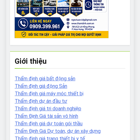
Giới thiệu
Thẩm định giá bất động sản
Thẩm định giá động Sản
Thẩm định giá máy móc thiết bị
Thẩm định dự án đầu tư
Thẩm định giá tri doanh nghiệp
Thẩm Định Giá tài sản vô hình
Thẩm định giá dự toán gói thầu
Thẩm Định Giá Dự toán, dự án xây dựng
Thẩm định giá trang thiết bị y tế