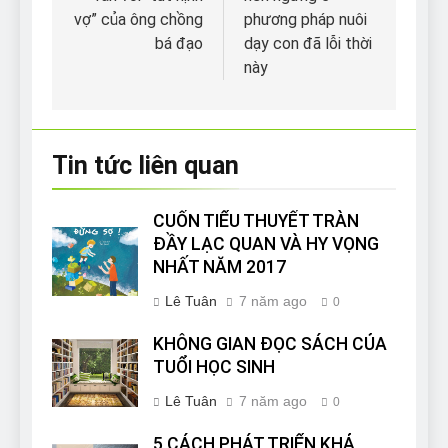
bài
vợ” của ông chồng
phương pháp nuôi
viết
bá đạo
dạy con đã lỗi thời
này
Tin tức liên quan
CUỐN TIỂU THUYẾT TRÀN
ĐẦY LẠC QUAN VÀ HY VỌNG
NHẤT NĂM 2017
Lê Tuân
7 năm ago
0
KHÔNG GIAN ĐỌC SÁCH CỦA
TUỔI HỌC SINH
Lê Tuân
7 năm ago
0
5 CÁCH PHÁT TRIỂN KHẢ