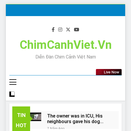
Skip
to
content
ChimCanhViet.Vn
Diễn Đàn Chim Cảnh Việt Nam
Live Now
TIN
The owner was in ICU, His
neighbours gave his dog
HOT
away!
7 Năm Ago