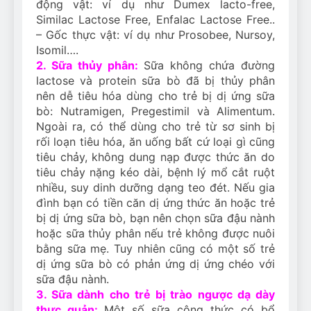
động vật: ví dụ như Dumex lacto-free,
Similac Lactose Free, Enfalac Lactose Free..
– Gốc thực vật: ví dụ như Prosobee, Nursoy,
Isomil….
2. Sữa thủy phân:
Sữa không chứa đường
lactose và protein sữa bò đã bị thủy phân
nên dễ tiêu hóa dùng cho trẻ bị dị ứng sữa
bò: Nutramigen, Pregestimil và Alimentum.
Ngoài ra, có thể dùng cho trẻ từ sơ sinh bị
rối loạn tiêu hóa, ăn uống bất cứ loại gì cũng
tiêu chảy, không dung nạp được thức ăn do
tiêu chảy nặng kéo dài, bệnh lý mổ cắt ruột
nhiều, suy dinh dưỡng dạng teo đét. Nếu gia
đình bạn có tiền căn dị ứng thức ăn hoặc trẻ
bị dị ứng sữa bò, bạn nên chọn sữa đậu nành
hoặc sữa thủy phân nếu trẻ không được nuôi
bằng sữa mẹ. Tuy nhiên cũng có một số trẻ
dị ứng sữa bò có phản ứng dị ứng chéo với
sữa đậu nành.
3. Sữa dành cho trẻ bị trào ngược dạ dày
thực quản:
Một số sữa công thức có bổ