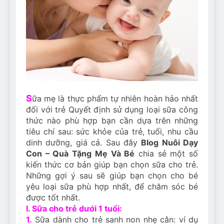
Can Bulldogs Play Fetch?
And How to Train Them!
7 Năm Ago
How Often Do I Need to
Groom My Bulldog
7 Năm Ago
S
ữa mẹ là thực phẩm tự nhiên hoàn hảo nhất
đối với trẻ Quyết định sử dụng loại sữa công
thức nào phù hợp bạn cần dựa trên những
tiêu chí sau: sức khỏe của trẻ, tuổi, nhu cầu
dinh dưỡng, giá cả. Sau đây
Blog Nuôi Dạy
Con – Quà Tặng Mẹ Và Bé
chia sẻ một số
kiến thức cơ bản giúp bạn chọn sữa cho trẻ.
Những gợi ý sau sẽ giúp bạn chọn cho bé
yêu loại sữa phù hợp nhất, để chăm sóc bé
được tốt nhất.
I. Sữa cho trẻ dưới 1 tuổi:
1.
Sữa dành cho trẻ sanh non nhẹ cân: ví dụ