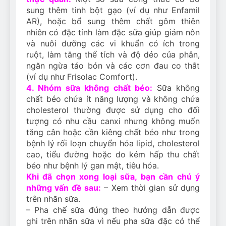
sung thêm tinh bột gạo (ví dụ như Enfamil
AR), hoặc bổ sung thêm chất gôm thiên
nhiên có đặc tính làm đặc sữa giúp giảm nôn
và nuôi dưỡng các vi khuẩn có ích trong
ruột, làm tăng thể tích và độ dẻo của phân,
ngăn ngừa táo bón và các cơn đau co thắt
(ví dụ như Frisolac Comfort).
4. Nhóm sữa không chất béo:
Sữa không
chất béo chứa ít năng lượng và không chứa
cholesterol thường được sử dụng cho đối
tượng có nhu cầu canxi nhưng không muốn
tăng cân hoặc cần kiêng chất béo như trong
bệnh lý rối loạn chuyển hóa lipid, cholesterol
cao, tiểu đường hoặc do kém hấp thu chất
béo như bệnh lý gan mật, tiêu hóa.
Khi đã chọn xong loại sữa, bạn cần chú ý
những vấn đề sau:
– Xem thời gian sử dụng
trên nhãn sữa.
– Pha chế sữa đúng theo hướng dẫn được
ghi trên nhãn sữa vì nếu pha sữa đặc có thể