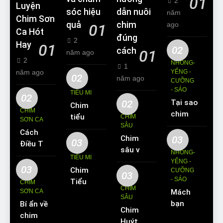
01
2
Luyện
sóc hiệu
dẫn nuôi
năm
Chim Sơn
quả
chim
ago
01
Ca Hót
đúng
2
Hay
01
02
cách
01
năm ago
2
NHỒNG-
1
năm ago
YỂNG -
02
năm ago
CƯỠNG
- SÁO
TIỂU MI
02
02
Tại sao
Chim
CHIM
chim
tiểu mi
CHIM
SƠN CA
Sáo lại
SÂU
ăn gì?
Cách
được
Chim
03
Kinh
03
Điều Trị
yêu
sâu và
nghiệm
NHỒNG-
Hiệu
TIỂU MI
thích
những
YỂNG -
nuôi
Quả
03
Chim
nuôi
CƯỠNG
thông
chim
03
Các
- SÁO
Tiểu Mi
làm thú
CHIM
tin cơ
tiểu mi
CHIM
Bệnh
SƠN CA
Mách
ăn gì?
cưng?
bản về
cần
SÂU
Thường
bạn
Bí ẩn về
Hót
loài
biết
Chim
Gặp Ở
cách
chim
hay
chim
Huýt