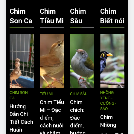
Chim
Chim
Chim
Chim
Sơn Ca
Tiều Mi
Sâu
Biết nói
CHIM SƠN
NHỒNG-
TIỂU MI
CHIM SÂU
CA
YỂNG -
Chim Tiểu
Chim
CƯỠNG -
Hướng
SÁO
Mi – Đặc
chích:
Dẫn Chi
Chim
điểm,
Đặc
Tiết Cách
Nhồng
cách nuôi
điểm,
Huấn
và chăm
hướng