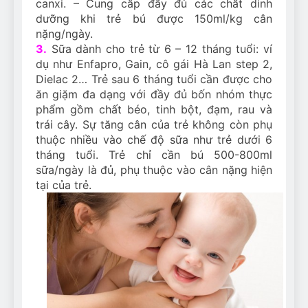
canxi. – Cung cấp đầy đủ các chất dinh
dưỡng khi trẻ bú được 150ml/kg cân
nặng/ngày.
3.
Sữa dành cho trẻ từ 6 – 12 tháng tuổi: ví
dụ như Enfapro, Gain, cô gái Hà Lan step 2,
Dielac 2… Trẻ sau 6 tháng tuổi cần được cho
ăn giặm đa dạng với đầy đủ bốn nhóm thực
phẩm gồm chất béo, tinh bột, đạm, rau và
trái cây. Sự tăng cân của trẻ không còn phụ
thuộc nhiều vào chế độ sữa như trẻ dưới 6
tháng tuổi. Trẻ chỉ cần bú 500-800ml
sữa/ngày là đủ, phụ thuộc vào cân nặng hiện
tại của trẻ.