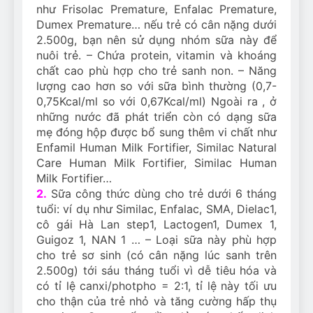
như Frisolac Premature, Enfalac Premature,
Dumex Premature… nếu trẻ có cân nặng dưới
2.500g, bạn nên sử dụng nhóm sữa này để
nuôi trẻ. – Chứa protein, vitamin và khoáng
chất cao phù hợp cho trẻ sanh non. – Năng
lượng cao hơn so với sữa bình thường (0,7-
0,75Kcal/ml so với 0,67Kcal/ml) Ngoài ra , ở
những nước đã phát triển còn có dạng sữa
mẹ đóng hộp được bổ sung thêm vi chất như
Enfamil Human Milk Fortifier, Similac Natural
Care Human Milk Fortifier, Similac Human
Milk Fortifier…
2.
Sữa công thức dùng cho trẻ dưới 6 tháng
tuổi: ví dụ như Similac, Enfalac, SMA, Dielac1,
cô gái Hà Lan step1, Lactogen1, Dumex 1,
Guigoz 1, NAN 1 … – Loại sữa này phù hợp
cho trẻ sơ sinh (có cân nặng lúc sanh trên
2.500g) tới sáu tháng tuổi vì dễ tiêu hóa và
có tỉ lệ canxi/photpho = 2:1, tỉ lệ này tối ưu
cho thận của trẻ nhỏ và tăng cường hấp thụ