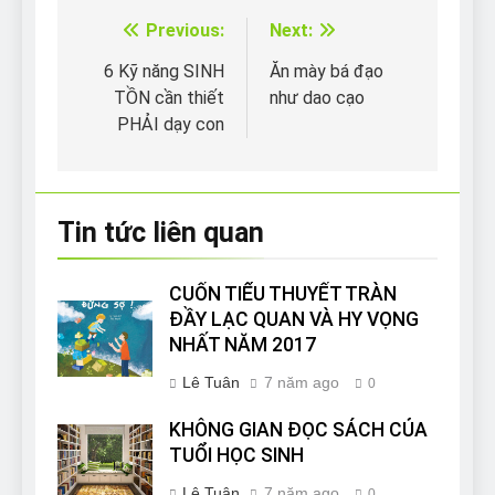
Previous:
Next:
Điều
hướng
6 Kỹ năng SINH
Ăn mày bá đạo
TỒN cần thiết
như dao cạo
bài
PHẢI dạy con
viết
Tin tức liên quan
CUỐN TIỂU THUYẾT TRÀN
ĐẦY LẠC QUAN VÀ HY VỌNG
NHẤT NĂM 2017
Lê Tuân
7 năm ago
0
KHÔNG GIAN ĐỌC SÁCH CỦA
TUỔI HỌC SINH
Lê Tuân
7 năm ago
0