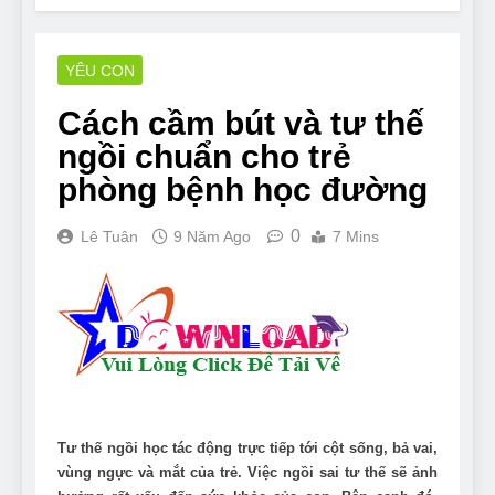
YÊU CON
Cách cầm bút và tư thế
ngồi chuẩn cho trẻ
phòng bệnh học đường
0
Lê Tuân
9 Năm Ago
7 Mins
Tư thế ngồi học tác động trực tiếp tới cột sống, bả vai,
vùng ngực và mắt của trẻ. Việc ngồi sai tư thế sẽ ảnh