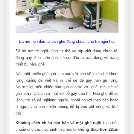
Ba mẹ nên đầu tư bàn ghế đúng chuẩn cho trẻ ngồi học​
Để hỗ trợ trẻ ngồi đúng tư thế và tập viết đúng chính tả,
đúng quy định, cần phải có sự đầu tư xác đáng về trang
thiết bị, bàn, ghế.
Nếu một chiếc ghế quá cao sao với bàn sẽ khiến trẻ khom
lưng xuống để viết và vì thế sẽ dễ gây nên gù lưng.
Ngược lại, nếu chiếc bàn quá cao so với ghế, mắt trẻ sẽ
gần với mặt bàn và mặt vở dễ gây cận thị. Nếu ghế dễ xê
lệch, trẻ sẽ dễ nghiêng người, nhoài người theo bàn hoặc
tì ngực vào bàn khiến chúng dễ bị vẹo cột sống và khó
thở.
Khoảng cách chiều cao bàn và mặt ghế ngồi
theo tiêu
chuẩn cho các học sinh tiểu học là
không thấp hơn 22cm