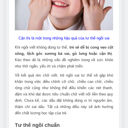
Cận thị là một trong những hậu quả của tư thế ngồi sai
Khi ngồi viết không đúng tư thế,
trẻ sẽ dễ bị cong vẹo cột
sống, lệch góc xương bả vai, gù lưng hoặc cận thị
.
Kéo theo đó là những vấn đề nghiêm trọng về sức khỏe
như thở ngắn, yếu ớt và chậm phát triển.
Về kết quả rèn chữ viết, trẻ ngồi sai tư thế sẽ gặp khó
khăn trong việc điều chỉnh cỡ chữ, chiều cao chữ, chiều
rộng chữ cũng như không thể điều khiển các nét thanh,
đậm và khó đạt được tiêu chuẩn chữ viết nối liền theo quy
định. Chưa kể, các dấu đặt không đúng vị trí nguyên âm,
thậm chí sai dấu. Tất cả những điều này sẽ ảnh hưởng
đến chất lượng học tập của trẻ.
Tư thế ngồi chuẩn