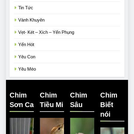
Tin Tức
Vành Khuyên
Vẹt- Két – Xích – Yến Phụng
Yến Hót
Yêu Con
Yêu Mèo
Chim
Chim
Chim
Chim
Sơn Ca
Tiều Mi
Sâu
Biết
nói