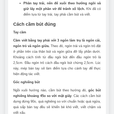
Phần tay trái, nên để xuôi theo hướng ngồi và
giữ lấy một phần vở để tránh xô lệch.
Khi đã có
điểm tựa từ tay trái, tay phải cầm bút và viết.
Cách cầm bút đúng
Tay cầm
Cầm viết bằng tay phải với 3 ngón làm trụ là ngón cái,
ngón trỏ và ngón giữa.
Theo đó, ngón trái và ngón trỏ đặt
ở phần trên của thân bút và ngón giữa đỡ lấy phần dưới.
Khoảng cách tính từ đầu ngòi bút đến đầu ngón trỏ là
2,5cm. Đầu ngón trỏ cách đầu ngòi bút chừng 2,5cm. Lúc
này, mép bàn tay sẽ làm điểm tựa cho cánh tay để thực
hiện động tác viết.
Góc nghiêng bút
Ngồi xuôi hướng nào, cầm bút theo hướng đó,
góc bút
nghiêng khoảng 45o so với mặt giấy
. Các cách cầm bút
dựng đứng 90o, quá nghiêng so với chuẩn hoặc quá ngửa,
quá sấp bàn tay đều sẽ khiến bé khó viết, viết chậm và
viết xấu.