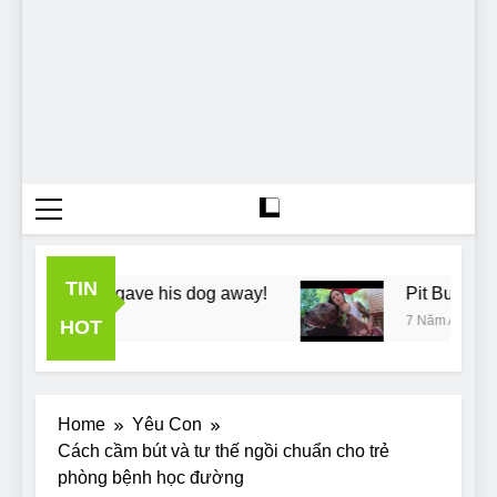
TIN
neighbours gave his dog away!
Pit Bull rescue 
7 Năm Ago
HOT
Home
Yêu Con
Cách cầm bút và tư thế ngồi chuẩn cho trẻ
phòng bệnh học đường