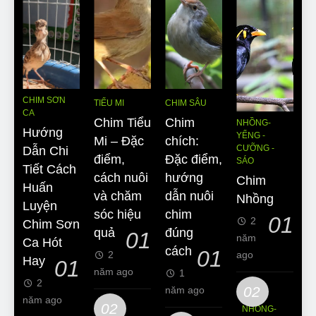
CHIM SƠN
TIỂU MI
CHIM SÂU
CA
Chim Tiểu
Chim
NHỒNG-
Hướng
YỂNG -
Mi – Đặc
chích:
CƯỠNG -
Dẫn Chi
điểm,
Đặc điểm,
SÁO
Tiết Cách
cách nuôi
hướng
Chim
Huấn
và chăm
dẫn nuôi
Nhồng
Luyện
sóc hiệu
chim
01
2
Chim Sơn
quả
đúng
01
năm
Ca Hót
cách
01
2
ago
Hay
01
năm ago
1
2
02
năm ago
năm ago
02
NHỒNG-