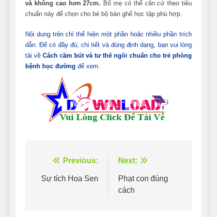
và không cao hơn 27cm.
Bố mẹ có thể căn cứ theo tiêu
chuẩn này để chọn cho bé bộ bàn ghế học tập phù hợp.
Nội dung trên chỉ thể hiện một phần hoặc nhiều phần trích
dẫn. Để có đầy đủ, chi tiết và đúng định dạng, bạn vui lòng
tải về
Cách cầm bút và tư thế ngồi chuẩn cho trẻ phòng
bệnh học đường
để xem.
Điều
Previous:
Next:
hướng
Sự tích Hoa Sen
Phạt con đúng
cách
bài
viết