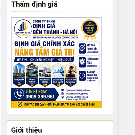
Thẩm định giá
e to What Bulldogs Can (and can’t) Eat
 Run Long Distances?
Do I Need to Groom My Bulldog
Giới thiệu