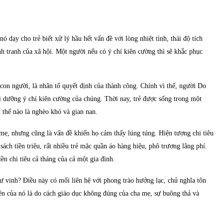
ó dạy cho trẻ biết xử lý hầu hết vấn đề với lòng nhiệt tình, thái độ tích
h tranh của xã hội. Một người nếu có ý chí kiên cường thì sẽ khắc phục
a con người, là nhân tố quyết định của thành công. Chính vì thế, người Do
i dưỡng ý chí kiên cường của chúng. Thời nay, trẻ được sống trong một
t thế nào là nghèo khó và gian nan.
mẹ, nhưng cũng là vấn đề khiến họ cảm thấy lúng túng. Hiện tượng chi tiêu
 sách tiền triệu, rất nhiều trẻ mặc quần áo hàng hiệu, phô trương lãng phí.
iền chi tiêu cả tháng của cả một gia đình.
hư vinh? Điều này có mối liên hệ với phong trào hưởng lạc, chủ nghĩa tôn
ên của nó là do cách giáo dục không đúng của cha mẹ, sự buông thả và