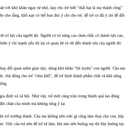
ặt với khó khăn ngay từ nhỏ, dạy cho trẻ biết “thất bại là mẹ thành công”
 Họ cho rằng, khổ nạn có thể hun đúc ý chí cho trẻ, để trẻ có đủ ý chí để đối
ới trí lực của người đó. Người có trí năng cao chưa chắc có thành tựu cao,
hiên ý chí mạnh yếu thì lại có quan hệ rõ rệt đến thành tựu của người đó.
thay đổi quan niệm giáo dục, dùng khó khăn “tôi luyện” con người. Cha mẹ
nh, chủ động cho trẻ “chịu khổ”, để trẻ hình thành phẩm chất và khả năng
sống.
gia đình và xã hội. Như vậy, trẻ mới càng trân trọng thành quả lao động
 đôi chân của mình mà không sống ỷ lại.
ện trẻ trưởng thành. Cha mẹ không nên việc gì cũng làm thay cho con, hãy
kiệm. Việc của trẻ nên để trẻ tự làm, khi nào nên buông tay thì hãy buông tay