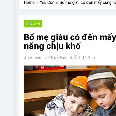
Are Bulldogs Lazy
Home
Yêu Con
Bố mẹ giàu có đến mấy cũng nê
7 Năm Ago
Do Bulldogs Fart?
7 Năm Ago
YÊU CON
Bulldog Anal Gla
Bố mẹ giàu có đến mấy
7 Năm Ago
Can Bulldogs Pla
năng chịu khổ
7 Năm Ago
0
Lê Tuân
7 Năm Ago
14 Mins