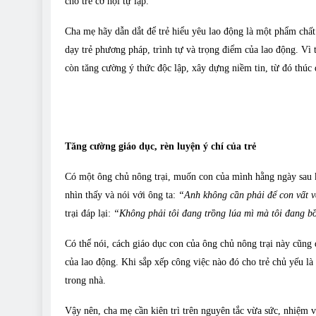
cho trẻ cơ hội tự lập.
Cha mẹ hãy dẫn dắt để trẻ hiểu yêu lao động là một phẩm chất t
dạy trẻ phương pháp, trình tự và trọng điểm của lao động. Vì
còn tăng cường ý thức độc lập, xây dựng niềm tin, từ đó thúc 
Tăng cường giáo dục, rèn luyện ý chí của trẻ
Có một ông chủ nông trại, muốn con của mình hằng ngày sau kh
nhìn thấy và nói với ông ta:
“Anh không cần phải để con vất v
trại đáp lại:
“Không phải tôi đang trồng lúa mì mà tôi đang b
Có thể nói, cách giáo dục con của ông chủ nông trại này cũng 
của lao động. Khi sắp xếp công việc nào đó cho trẻ chủ yếu là
trong nhà.
Vậy nên, cha mẹ cần kiên trì trên nguyên tắc vừa sức, nhiệm v