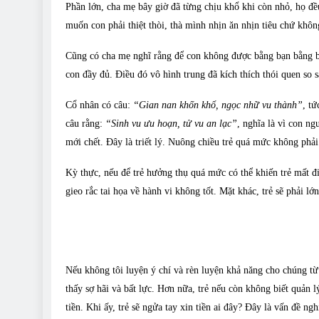
Phần lớn, cha mẹ bây giờ đã từng chịu khổ khi còn nhỏ, họ đề
muốn con phải thiệt thòi, thà mình nhịn ăn nhịn tiêu chứ khôn
Cũng có cha mẹ nghĩ rằng để con không được bằng bạn bằng bè
con đầy đủ. Điều đó vô hình trung đã kích thích thói quen so s
Cổ nhân có câu:
“Gian nan khốn khổ, ngọc nhữ vu thành”
, t
câu rằng:
“Sinh vu ưu hoạn, tử vu an lạc”
, nghĩa là vì con n
mới chết. Đây là triết lý. Nuông chiều trẻ quá mức không phải l
Kỳ thực, nếu để trẻ hưởng thụ quá mức có thể khiến trẻ mất đi
gieo rắc tai họa về hành vi không tốt. Mặt khác, trẻ sẽ phải lớ
Nếu không tôi luyện ý chí và rèn luyện khả năng cho chúng từ 
thấy sợ hãi và bất lực. Hơn nữa, trẻ nếu còn không biết quản lý
tiền. Khi ấy, trẻ sẽ ngửa tay xin tiền ai đây? Đây là vấn đề ng