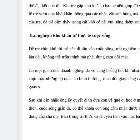
thể đạt kết quả tốt. Khi trẻ gặp khó khăn, cha mẹ nên giúp đỡ v
lệ trẻ vượt qua khó khăn thông qua các nhân vật anh hùng mà 
của trẻ, để trẻ cảm thấy trong cái khổ có cái vui, tăng thêm sự
Trải nghiệm khó khăn từ thực tế cuộc sống
Để trẻ chịu khổ thì trẻ nên đi sâu vào cuộc sống, trải nghiệm n
lâu dài, không thể trốn tránh mà phải dũng cảm đối mặt.
Có một giám đốc doanh nghiệp đã vô cùng hoảng hốt khi nhận 
chịu mặc những bộ quần áo bình thường, mua đôi giày cũng cả
games.
Sau khi cân nhắc ông ấy quyết định đưa con về quê đi học ở m
thôn, cuộc sống giản dị, có thể khiến con ông cảm nhận được n
động của cha mẹ, trân trọng tri thức và chuyên tâm vào học h