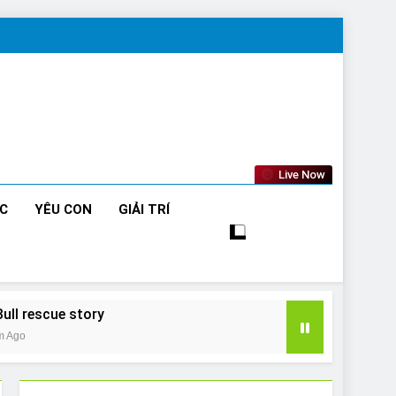
Live Now
ỨC
YÊU CON
GIẢI TRÍ
Bull rescue story
m Ago