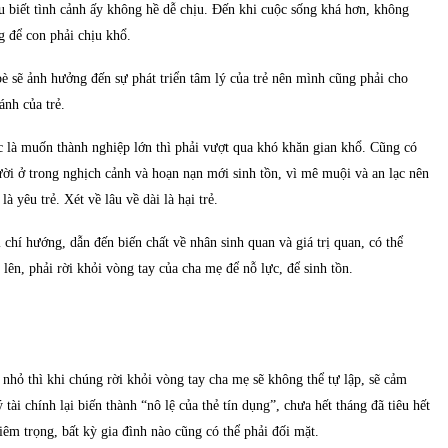
u biết tình cảnh ấy không hề dễ chịu. Đến khi cuộc sống khá hơn, không
g để con phải chịu khổ.
 sẽ ảnh hưởng đến sự phát triển tâm lý của trẻ nên mình cũng phải cho
ánh của trẻ.
ức là muốn thành nghiệp lớn thì phải vượt qua khó khăn gian khổ. Cũng có
gười ở trong nghịch cảnh và hoạn nạn mới sinh tồn, vì mê muội và an lạc nên
à yêu trẻ. Xét về lâu về dài là hại trẻ.
 chí hướng, dẫn đến biến chất về nhân sinh quan và giá trị quan, có thể
n lên, phải rời khỏi vòng tay của cha mẹ để nỗ lực, để sinh tồn.
nhỏ thì khi chúng rời khỏi vòng tay cha mẹ sẽ không thể tự lập, sẽ cảm
 tài chính lại biến thành “nô lệ của thẻ tín dụng”, chưa hết tháng đã tiêu hết
hiêm trọng, bất kỳ gia đình nào cũng có thể phải đối mặt.