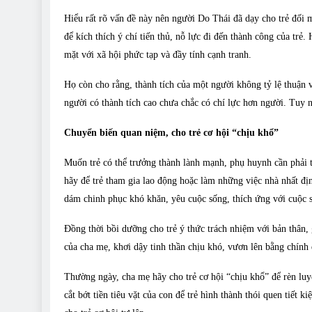
Hiểu rất rõ vấn đề này nên người Do Thái đã dạy cho trẻ đối m
để kích thích ý chí tiến thủ, nỗ lực đi đến thành công của trẻ.
mặt với xã hội phức tạp và đầy tính cạnh tranh.
Họ còn cho rằng, thành tích của một người không tỷ lệ thuận v
người có thành tích cao chưa chắc có chí lực hơn người. Tuy n
Chuyển biến quan niệm, cho trẻ cơ hội “chịu khổ”
Muốn trẻ có thể trưởng thành lành mạnh, phụ huynh cần phải 
hãy để trẻ tham gia lao động hoặc làm những việc nhà nhất đị
dám chinh phục khó khăn, yêu cuộc sống, thích ứng với cuộc 
Đồng thời bồi dưỡng cho trẻ ý thức trách nhiệm với bản thân, 
của cha mẹ, khơi dậy tinh thần chịu khó, vươn lên bằng chính
Thường ngày, cha mẹ hãy cho trẻ cơ hội “chịu khổ” để rèn luy
cắt bớt tiền tiêu vặt của con để trẻ hình thành thói quen tiết 