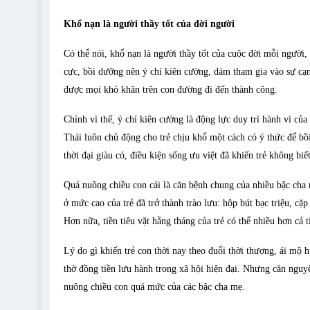
Khổ nạn là người thầy tốt của đời người
Có thể nói, khổ nạn là người thầy tốt của cuộc đời mỗi người, n
cực, bồi dưỡng nên ý chí kiên cường, dám tham gia vào sự cạn
được mọi khó khăn trên con đường đi đến thành công.
Chính vì thế, ý chí kiên cường là động lực duy trì hành vi củ
Thái luôn chủ động cho trẻ chịu khổ một cách có ý thức để bồ
thời đại giàu có, điều kiện sống ưu việt đã khiến trẻ không biế
Quá nuông chiều con cái là căn bệnh chung của nhiều bậc cha 
ở mức cao của trẻ đã trở thành trào lưu: hộp bút bạc triệu, cặp
Hơn nữa, tiền tiêu vặt hằng tháng của trẻ có thể nhiều hơn cả t
Lý do gì khiến trẻ con thời nay theo đuổi thời thượng, ái mộ 
thờ đồng tiền lưu hành trong xã hội hiện đại. Nhưng căn nguy
nuông chiều con quá mức của các bậc cha mẹ.