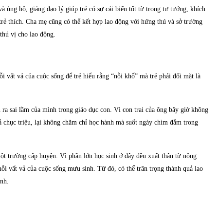
à ủng hộ, giảng đạo lý giúp trẻ có sự cải biến tốt từ trong tư tưởng, khích
trẻ thích. Cha mẹ cũng có thể kết hợp lao động với hứng thú và sở trường
 thú vị cho lao động.
ỗi vất vả của cuộc sống để trẻ hiểu rằng “nỗi khổ” mà trẻ phải đối mặt là
ra sai lầm của mình trong giáo dục con. Vì con trai của ông bây giờ không
 chục triệu, lại không chăm chỉ học hành mà suốt ngày chìm đắm trong
ột trường cấp huyện. Vì phần lớn học sinh ở đây đều xuất thân từ nông
ỗi vất vả của cuộc sống mưu sinh. Từ đó, có thể trân trọng thành quả lao
ành.