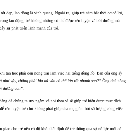
ốt đẹp, lao động là vinh quang. Ngoài ra, giúp trẻ nắm bắt thời cơ có lợi,
 trong lao động, trẻ không những có thể được rèn luyện và bồi dưỡng mà
đẩy sự phát triển lành mạnh của trẻ.
i tan học phải đến nông trại làm việc hai tiếng đồng hồ. Bạn của ông ấy
ả như vậy, chẳng phải lúa mì vẫn có thể lớn rất nhanh sao?”
Ông chủ nông
ồi dưỡng con”.
đáng để chúng ta suy ngẫm và noi theo vì sẽ giúp trẻ hiểu được mục đích
 để rèn luyện trẻ chứ không phải giúp cha mẹ giảm bớt số lượng công việc
ụ giao cho trẻ nên có độ khó nhất định để trẻ thông qua sự nỗ lực mới có