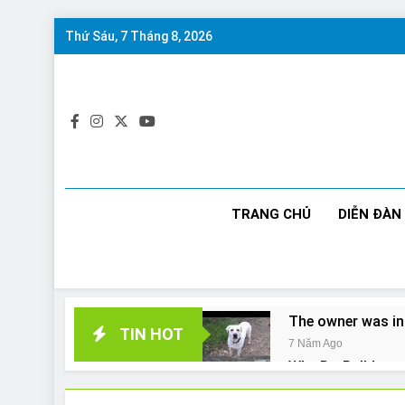
Skip
Thứ Sáu, 7 Tháng 8, 2026
to
content
TRANG CHỦ
DIỄN ĐÀN
The owner was in
TIN HOT
7 Năm Ago
Why Do Bulldogs 
7 Năm Ago