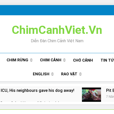
ChimCanhViet.Vn
Diễn Đàn Chim Cảnh Việt Nam
CHIM RỪNG
CHIM CẢNH
CHÓ CẢNH
TIN T
ENGLISH
RAO VẶT
 ICU, His neighbours gave his dog away!
Pit 
7 Nă
Snore? And How to Minimize It!