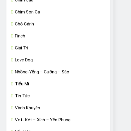
Chim Sâu
Chim Sơn Ca
Chó Cảnh
Finch
Giải Trí
Love Dog
Nhồng-Yểng – Cưỡng – Sáo
Tiểu Mi
Tin Tức
Vành Khuyên
Vẹt- Két – Xích – Yến Phụng