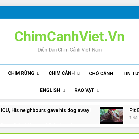
ChimCanhViet.Vn
Diễn Đàn Chim Cảnh Việt Nam
CHIM RỪNG
CHIM CẢNH
CHÓ CẢNH
TIN T
ENGLISH
RAO VẶT
 ICU, His neighbours gave his dog away!
Pit 
7 Nă
Snore? And How to Minimize It!