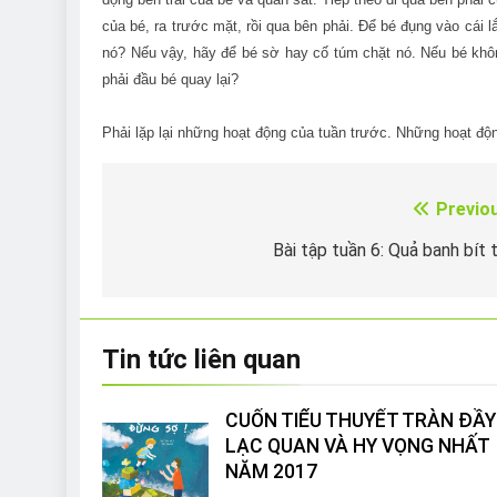
của bé, ra trước mặt, rồi qua bên phải. Để bé đụng vào cái
nó? Nếu vậy, hãy để bé sờ hay cố túm chặt nó. Nếu bé không
phải đầu bé quay lại?
Phải lặp lại những hoạt động của tuần trước. Những hoạt động
Previo
Điều
hướng
Bài tập tuần 6: Quả banh bít 
bài
viết
Tin tức liên quan
CUỐN TIỂU THUYẾT TRÀN ĐẦY
LẠC QUAN VÀ HY VỌNG NHẤT
NĂM 2017