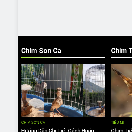
Chim Sơn Ca
Chim T
CHIM SƠN CA
TIỂU MI
Hướng Dẫn Chi Tiết Cách Huấn
Chim Tiể