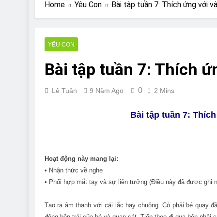
Are Bulldogs Lazy
Home
Yêu Con
Bài tập tuần 7: Thích ứng với v
7 Năm Ago
Do Bulldogs Fart?
7 Năm Ago
YÊU CON
Bulldog Anal Gla
Bài tập tuần 7: Thích ứ
7 Năm Ago
Can Bulldogs Pla
7 Năm Ago
0
Lê Tuân
9 Năm Ago
2 Mins
Bài tập tuần 7: Thích
Hoạt động này mang lại:
• Nhận thức về nghe
• Phối hợp mắt tay và sự liên tưởng (Điều này đã được ghi n
Tạo ra âm thanh với cái lắc hay chuông. Có phải bé quay đầ
động bên trái của bé và quan sát. Tiếp theo đi qua bên phải củ