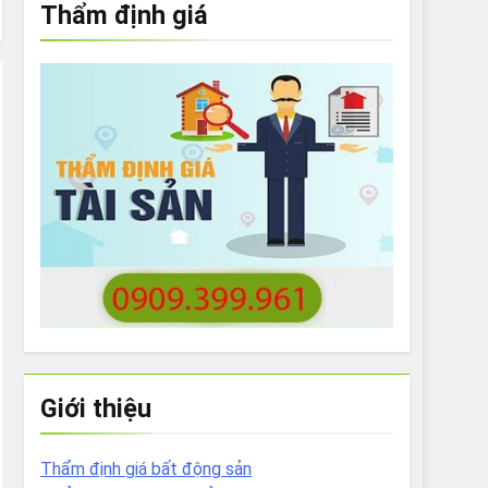
Thẩm định giá
e to What Bulldogs Can (and can’t) Eat
 Run Long Distances?
Do I Need to Groom My Bulldog
Giới thiệu
Thẩm định giá bất động sản