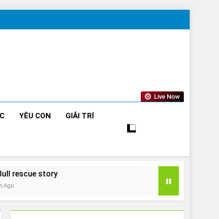
Live Now
ỨC
YÊU CON
GIẢI TRÍ
Bull rescue story
m Ago