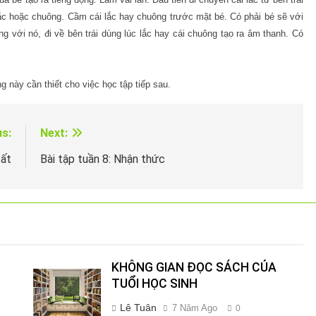
 lắc hoặc chuông. Cầm cái lắc hay chuông trước mặt bé. Có phải bé sẽ với
 với nó, đi về bên trái dùng lúc lắc hay cái chuông tạo ra âm thanh. Có
 này cần thiết cho việc học tập tiếp sau.
us:
Next:
tất
Bài tập tuần 8: Nhận thức
KHÔNG GIAN ĐỌC SÁCH CỦA
TUỔI HỌC SINH
Lê Tuân
7 Năm Ago
0