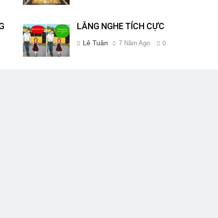
G
LẮNG NGHE TÍCH CỰC
Lê Tuân
7 Năm Ago
0