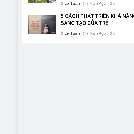
Lê Tuân
7 Năm Ago
0
5 CÁCH PHÁT TRIỂN KHẢ NĂN
SÁNG TẠO CỦA TRẺ
Lê Tuân
7 Năm Ago
0