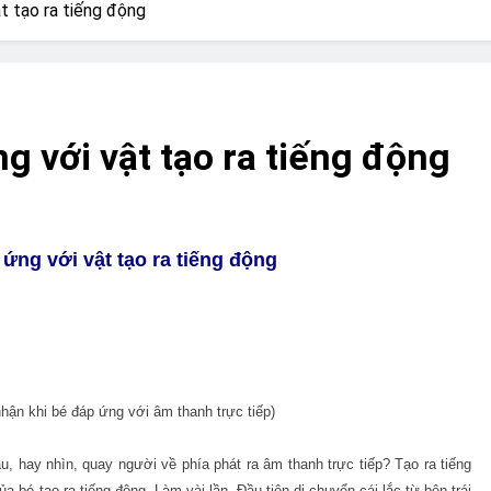
? Not as much as you think and here’s why!
ật tạo ra tiếng động
 Yes! And How to Stop It!
The Ultimate Guid
7 Năm Ago
nd Problem and How to Treat It
Can Bulldogs
ng với vật tạo ra tiếng động
7 Năm Ago
y Fetch? And How to Train Them!
How Often 
7 Năm Ago
 ứng với vật tạo ra tiếng động
hận khi bé đáp ứng với âm thanh trực tiếp)
u, hay nhìn, quay người về phía phát ra âm thanh trực tiếp? Tạo ra tiếng
a bé tạo ra tiếng động. Làm vài lần. Đầu tiên di chuyển cái lắc từ bên trái