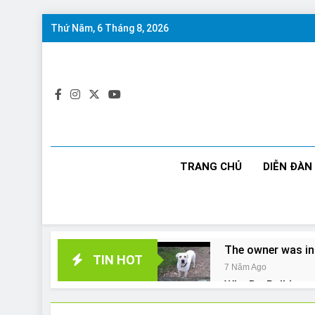
Skip
Thứ Năm, 6 Tháng 8, 2026
to
content
TRANG CHỦ
DIỄN ĐÀN
The owner was in
TIN HOT
7 Năm Ago
Why Do Bulldogs 
7 Năm Ago