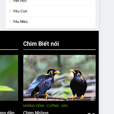
Yến Hót
Yêu Con
Yêu Mèo
Chim Biết nói
NHỒNG-YỂNG - CƯỠNG - SÁO
ớng dẫn
Chim Nhồng