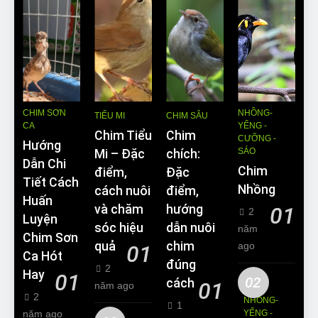
CHIM SƠN
NHỒNG-
TIỂU MI
CHIM SÂU
CA
YỂNG -
Chim Tiểu
Chim
CƯỠNG -
Hướng
SÁO
Mi – Đặc
chích:
Dẫn Chi
Chim
điểm,
Đặc
Tiết Cách
Nhồng
cách nuôi
điểm,
Huấn
và chăm
hướng
01
2
Luyện
sóc hiệu
dẫn nuôi
năm
Chim Sơn
quả
chim
ago
01
Ca Hót
đúng
2
Hay
01
02
cách
01
năm ago
2
NHỒNG-
1
năm ago
YỂNG -