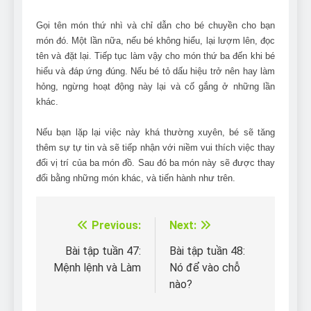
Gọi tên món thứ nhì và chỉ dẫn cho bé chuyền cho bạn
món đó. Một lần nữa, nếu bé không hiểu, lại lượm lên, đọc
tên và đặt lại. Tiếp tục làm vậy cho món thứ ba đến khi bé
hiểu và đáp ứng đúng. Nếu bé tỏ dấu hiệu trở nên hay làm
hỏng, ngừng hoạt động này lại và cố gắng ở những lần
khác.
Nếu bạn lặp lại việc này khá thường xuyên, bé sẽ tăng
thêm sự tự tin và sẽ tiếp nhận với niềm vui thích việc thay
đổi vị trí của ba món đồ. Sau đó ba món này sẽ được thay
đổi bằng những món khác, và tiến hành như trên.
Previous:
Next:
Điều
hướng
Bài tập tuần 47:
Bài tập tuần 48:
Mệnh lệnh và Làm
Nó để vào chỗ
bài
nào?
viết