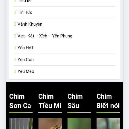
Tiểu Mi
Tin Tức
Vành Khuyên
Vẹt- Két – Xích – Yến Phụng
Yến Hót
Yêu Con
Yêu Mèo
Chim
Chim
Chim
Chim
Sơn Ca
Tiều Mi
Sâu
Biết nói