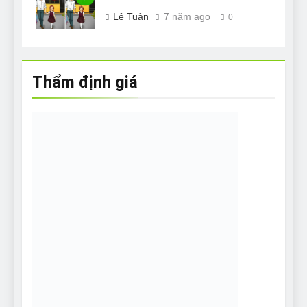
Lê Tuân
7 năm ago
0
Thẩm định giá