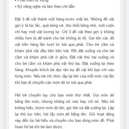
• Phát triển từ vựng
Can Bulldogs Play Fetch?
• Kỹ năng nghe và làm theo chỉ dẫn
And How to Train Them!
7 Năm Ago
Đặt 3 đồ vật thành một hàng trước mặt bé. Những đồ vật
How Often Do I Need to
gợi ý là lúc lắc, quả bóng vớ, thú nhồi bông nhỏ, một cuộn
Groom My Bulldog
chỉ hay một vật tương tự. Chỉ 3 đồ vật theo gợi ý không
7 Năm Ago
nhiều hơn là để tránh cho bé không bị rối. Gọi tên các đồ
vật trên hàng lần lượt từ trái qua phải. Cho trẻ cầm và
khám phá vật đầu tiên bên trái. Rồi đặt xuống và cho bé
cầm và khám phá vật ở giữa. Đặt vật thứ hai xuống và
cho bé cầm và khám phá vật thứ ba. Đặt xuống lại theo
hàng. Khuyến khích bé đọc tên ba đồ vật khi bạn chỉ vào
từng món. Nếu bé chỉ nhìn, lặp lại tên của mỗi món vài lần
khi bạn di chuyển các món đó từ trái qua phải.
Hỏi trẻ chuyền tay cho bạn món thứ nhất. Gọi món đó
bằng tên món, nhưng không sờ vào hay chỉ nó. Nếu trẻ
không hiểu, lượm món đó lên, gọi tên và đặt xuống lại. Lặp
lại thủ tục trên, hỏi lấy món đó bằng tên. Giữ hoạt động
này đến lúc bé hiểu và chuyền cho bạn đúng món đồ. Phải
hoan hô bé khi bé làm được.