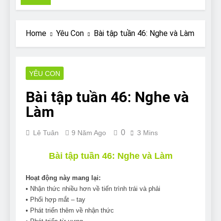
Pit Bull rescue story
7 Năm Ago
Why Do Bulldogs Snore?
Home
Yêu Con
Bài tập tuần 46: Nghe và Làm
And How to Minimize It!
7 Năm Ago
Are Bulldogs Lazy? Not as
much as you think and here’s
YÊU CON
why!
7 Năm Ago
Bài tập tuần 46: Nghe và
Do Bulldogs Fart? Yes! And
How to Stop It!
Làm
7 Năm Ago
The Ultimate Guide to What
0
Lê Tuân
9 Năm Ago
3 Mins
Bulldogs Can (and can’t) Eat
7 Năm Ago
Bài tập tuần 46: Nghe và Làm
Bulldog Anal Gland Problem
and How to Treat It
Hoạt động này mang lại:
7 Năm Ago
• Nhận thức nhiều hơn về tiến trình trái và phải
Can Bulldogs Run Long
• Phối hợp mắt – tay
Distances?
• Phát triển thêm về nhận thức
7 Năm Ago