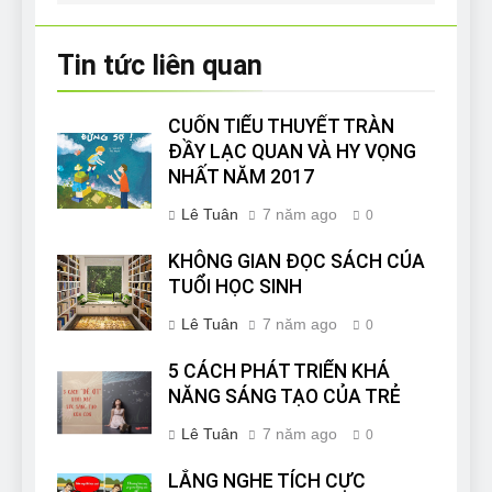
Tin tức liên quan
CUỐN TIỂU THUYẾT TRÀN
ĐẦY LẠC QUAN VÀ HY VỌNG
NHẤT NĂM 2017
Lê Tuân
7 năm ago
0
KHÔNG GIAN ĐỌC SÁCH CỦA
TUỔI HỌC SINH
Lê Tuân
7 năm ago
0
5 CÁCH PHÁT TRIỂN KHẢ
NĂNG SÁNG TẠO CỦA TRẺ
Lê Tuân
7 năm ago
0
LẮNG NGHE TÍCH CỰC