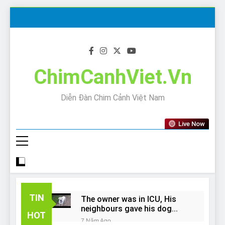
Skip
to
content
ChimCanhViet.Vn
Diễn Đàn Chim Cảnh Việt Nam
Live Now
TIN
The owner was in ICU, His
neighbours gave his dog
HOT
away!
7 Năm Ago