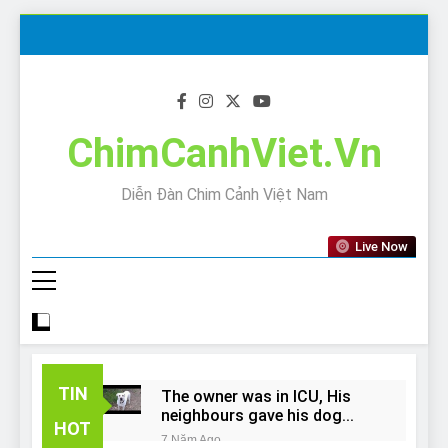
Skip
to
content
ChimCanhViet.Vn
Diễn Đàn Chim Cảnh Việt Nam
Live Now
TIN
The owner was in ICU, His
neighbours gave his dog
HOT
away!
7 Năm Ago