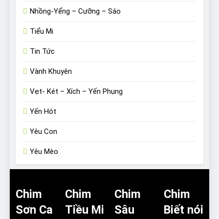
Nhồng-Yểng – Cưỡng – Sáo
Tiểu Mi
Tin Tức
Vành Khuyên
Vẹt- Két – Xích – Yến Phụng
Yến Hót
Yêu Con
Yêu Mèo
Chim
Chim
Chim
Chim
Sơn Ca
Tiều Mi
Sâu
Biết nói