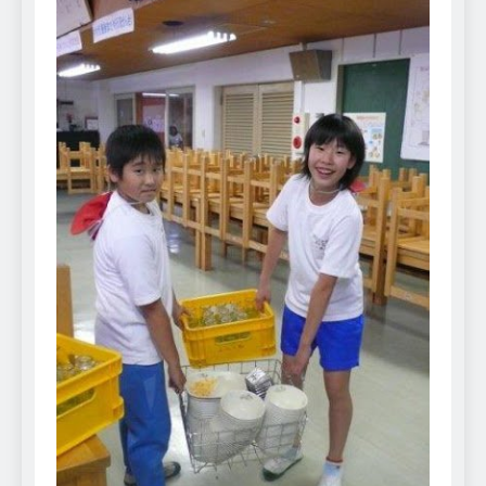
Can Bulldogs Play Fetch?
And How to Train Them!
7 Năm Ago
How Often Do I Need to
Groom My Bulldog
7 Năm Ago