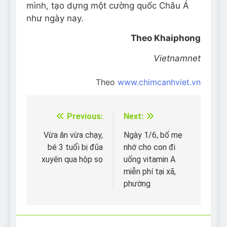
mình, tạo dựng một cường quốc Châu Á
như ngày nay.
Theo Khaiphong
Vietnamnet
Theo
www.chimcanhviet.vn
Previous:
Next:
Điều
hướng
Vừa ăn vừa chạy,
Ngày 1/6, bố mẹ
bé 3 tuổi bị đũa
nhớ cho con đi
bài
xuyên qua hộp sọ
uống vitamin A
viết
miễn phí tại xã,
phường