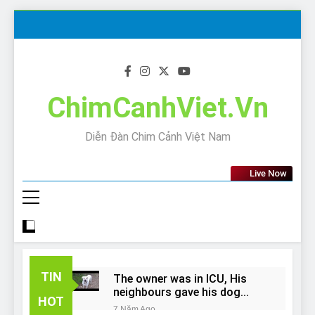
Skip
to
content
ChimCanhViet.Vn
Diễn Đàn Chim Cảnh Việt Nam
Live Now
TIN
The owner was in ICU, His
neighbours gave his dog
HOT
away!
7 Năm Ago