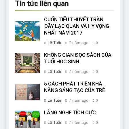
Tin tức liên quan
CUỐN TIỂU THUYẾT TRÀN
ĐẦY LẠC QUAN VÀ HY VỌNG
NHẤT NĂM 2017
Lê Tuân
7 năm ago
0
KHÔNG GIAN ĐỌC SÁCH CỦA
TUỔI HỌC SINH
Lê Tuân
7 năm ago
0
5 CÁCH PHÁT TRIỂN KHẢ
NĂNG SÁNG TẠO CỦA TRẺ
Lê Tuân
7 năm ago
0
LẮNG NGHE TÍCH CỰC
Lê Tuân
7 năm ago
0