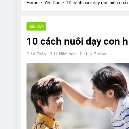
Are Bulldogs Lazy
Home
Yêu Con
10 cách nuôi dạy con hiệu quả 
7 Năm Ago
Do Bulldogs Fart?
7 Năm Ago
YÊU CON
Bulldog Anal Gla
10 cách nuôi dạy con h
7 Năm Ago
Can Bulldogs Pla
7 Năm Ago
0
Lê Tuân
11 Năm Ago
7 Mins