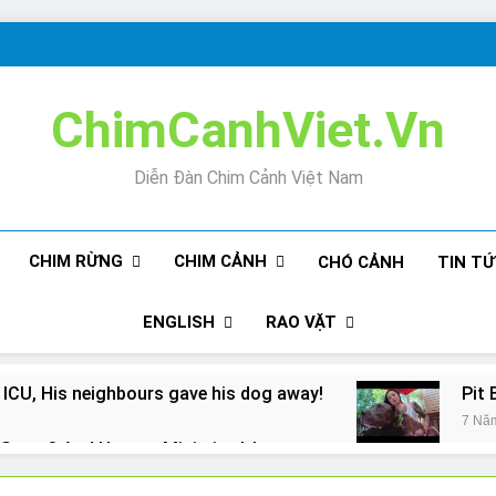
ChimCanhViet.Vn
Diễn Đàn Chim Cảnh Việt Nam
CHIM RỪNG
CHIM CẢNH
CHÓ CẢNH
TIN T
ENGLISH
RAO VẶT
 ICU, His neighbours gave his dog away!
Pit 
7 Nă
Snore? And How to Minimize It!