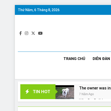
Skip
Thứ Năm, 6 Tháng 8, 2026
to
content
TRANG CHỦ
DIỄN ĐÀN
The owner was in
TIN HOT
7 Năm Ago
Why Do Bulldogs 
7 Năm Ago