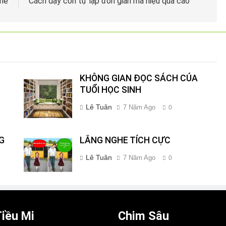
 nè
Cách dạy con tự lập đơn giản mà hiệu quả cao
KHÔNG GIAN ĐỌC SÁCH CỦA
TUỔI HỌC SINH
Lê Tuân
7 Năm Ago
0
G
LẮNG NGHE TÍCH CỰC
Lê Tuân
7 Năm Ago
0
iều Mi
Chim Sâu