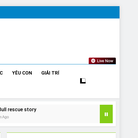
Live Now
ỨC
YÊU CON
GIẢI TRÍ
Bull rescue story
m Ago