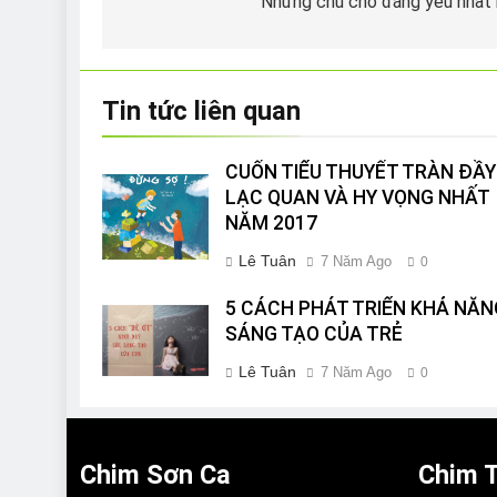
hướng
Những chú cho đáng yêu nhất
bài
viết
Tin tức liên quan
CUỐN TIỂU THUYẾT TRÀN ĐẦY
LẠC QUAN VÀ HY VỌNG NHẤT
NĂM 2017
Lê Tuân
7 Năm Ago
0
5 CÁCH PHÁT TRIỂN KHẢ NĂN
SÁNG TẠO CỦA TRẺ
Lê Tuân
7 Năm Ago
0
Chim Sơn Ca
Chim T