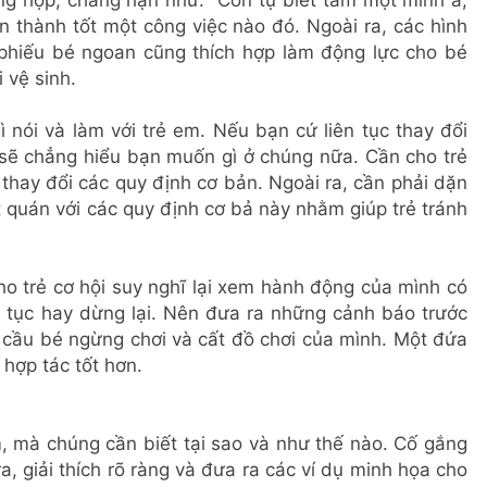
ờng hợp, chẳng hạn như: “Con tự biết tắm một mình à,
àn thành tốt một công việc nào đó. Ngoài ra, các hình
hiếu bé ngoan cũng thích hợp làm động lực cho bé
 vệ sinh.
 nói và làm với trẻ em. Nếu bạn cứ liên tục thay đổi
ẻ sẽ chẳng hiểu bạn muốn gì ở chúng nữa. Cần cho trẻ
 thay đổi các quy định cơ bản. Ngoài ra, cần phải dặn
 quán với các quy định cơ bả này nhằm giúp trẻ tránh
o trẻ cơ hội suy nghĩ lại xem hành động của mình có
p tục hay dừng lại. Nên đưa ra những cảnh báo trước
êu cầu bé ngừng chơi và cất đồ chơi của mình. Một đứa
 hợp tác tốt hơn.
m, mà chúng cần biết tại sao và như thế nào. Cố gắng
ra, giải thích rõ ràng và đưa ra các ví dụ minh họa cho