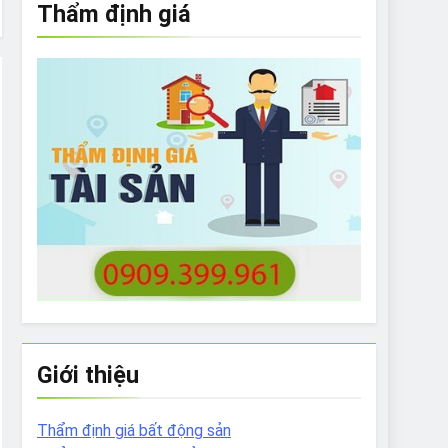
Thẩm định giá
e to What Bulldogs Can (and can’t) Eat
 Run Long Distances?
Do I Need to Groom My Bulldog
Giới thiệu
Thẩm định giá bất động sản