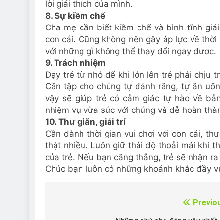
lời giải thích của mình.
8. Sự kiềm chế
Cha mẹ cần biết kiềm chế và bình tĩnh giả
con cái. Cũng không nên gây áp lực về thời 
với những gì không thể thay đổi ngay được.
9. Trách nhiệm
Dạy trẻ từ nhỏ dể khi lớn lên trẻ phải chịu
Cần tập cho chúng tự đánh răng, tự ăn uố
vậy sẽ giúp trẻ có cảm giác tự hào về bả
nhiệm vụ vừa sức với chúng và dễ hoàn thà
10. Thư giãn, giải trí
Cần dành thời gian vui chơi với con cái, th
thật nhiều. Luôn giữ thái độ thoải mái khi 
của trẻ. Nếu bạn căng thẳng, trẻ sẽ nhận ra
Chúc bạn luôn có những khoảnh khắc đầy vui
Previo
Điều