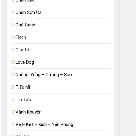
Chim Sâu
Chim Sơn Ca
Chó Cảnh
Finch
Giải Trí
Love Dog
Nhồng-Yểng – Cưỡng – Sáo
Tiểu Mi
Tin Tức
Vành Khuyên
Vẹt- Két – Xích – Yến Phụng