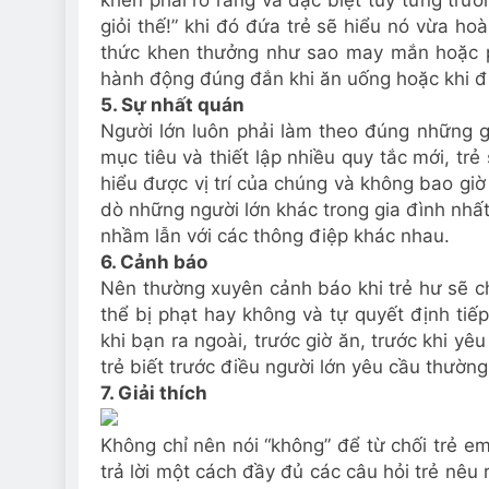
khen phải rõ ràng và đặc biệt tùy từng trư
giỏi thế!” khi đó đứa trẻ sẽ hiểu nó vừa ho
thức khen thưởng như sao may mắn hoặc p
hành động đúng đắn khi ăn uống hoặc khi đi
5. Sự nhất quán
Người lớn luôn phải làm theo đúng những gì
mục tiêu và thiết lập nhiều quy tắc mới, tr
hiểu được vị trí của chúng và không bao giờ
dò những người lớn khác trong gia đình nhất
nhầm lẫn với các thông điệp khác nhau.
6. Cảnh báo
Nên thường xuyên cảnh báo khi trẻ hư sẽ ch
thể bị phạt hay không và tự quyết định tiế
khi bạn ra ngoài, trước giờ ăn, trước khi y
trẻ biết trước điều người lớn yêu cầu thường
7. Giải thích
Không chỉ nên nói “không” để từ chối trẻ e
trả lời một cách đầy đủ các câu hỏi trẻ nêu 