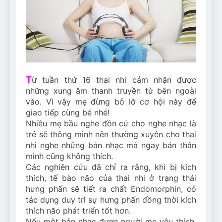
Can Bulldogs Play Fetch?
And How to Train Them!
7 Năm Ago
How Often Do I Need to
Groom My Bulldog
7 Năm Ago
T
ừ tuần thứ 16 thai nhi cảm nhận được
những xung âm thanh truyền từ bên ngoài
vào. Vì vậy mẹ đừng bỏ lỡ cơ hội này để
giao tiếp cùng bé nhé!
Nhiều mẹ bầu nghe đồn cứ cho nghe nhạc là
trẻ sẽ thông minh nên thường xuyên cho thai
nhi nghe những bản nhạc mà ngay bản thân
mình cũng không thích.
Các nghiên cứu đã chỉ ra rằng, khi bị kích
thích, tế bào não của thai nhi ở trạng thái
hưng phấn sẽ tiết ra chất Endomorphin, có
tác dụng duy trì sự hưng phấn đồng thời kích
thích não phát triển tốt hơn.
Nếu một bản nhạc được người mẹ yêu thích,