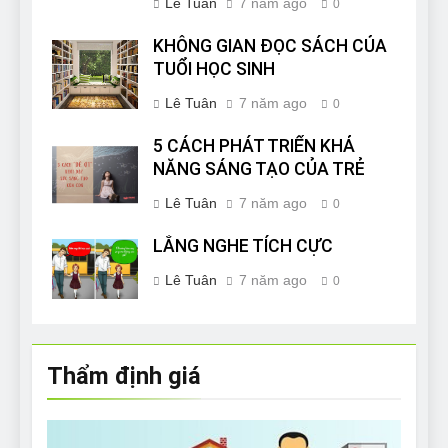
Lê Tuân
7 năm ago
0
KHÔNG GIAN ĐỌC SÁCH CỦA
TUỔI HỌC SINH
Lê Tuân
7 năm ago
0
5 CÁCH PHÁT TRIỂN KHẢ
NĂNG SÁNG TẠO CỦA TRẺ
Lê Tuân
7 năm ago
0
LẮNG NGHE TÍCH CỰC
Lê Tuân
7 năm ago
0
Thẩm định giá