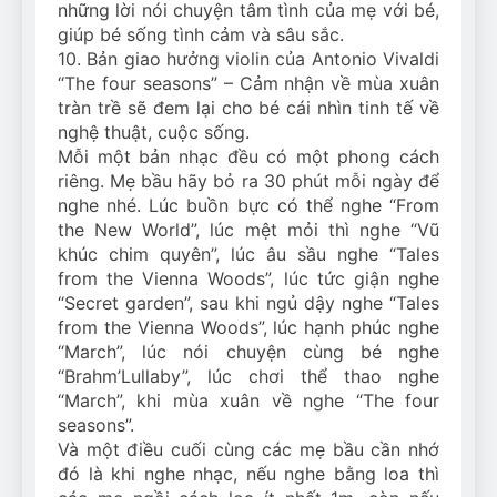
những lời nói chuyện tâm tình của mẹ với bé,
giúp bé sống tình cảm và sâu sắc.
10. Bản giao hưởng violin của Antonio Vivaldi
“The four seasons” – Cảm nhận về mùa xuân
tràn trề sẽ đem lại cho bé cái nhìn tinh tế về
nghệ thuật, cuộc sống.
Mỗi một bản nhạc đều có một phong cách
riêng. Mẹ bầu hãy bỏ ra 30 phút mỗi ngày để
nghe nhé. Lúc buồn bực có thể nghe “From
the New World”, lúc mệt mỏi thì nghe “Vũ
khúc chim quyên”, lúc âu sầu nghe “Tales
from the Vienna Woods”, lúc tức giận nghe
“Secret garden”, sau khi ngủ dậy nghe “Tales
from the Vienna Woods”, lúc hạnh phúc nghe
“March”, lúc nói chuyện cùng bé nghe
“Brahm’Lullaby”, lúc chơi thể thao nghe
“March”, khi mùa xuân về nghe “The four
seasons”.
Và một điều cuối cùng các mẹ bầu cần nhớ
đó là khi nghe nhạc, nếu nghe bằng loa thì