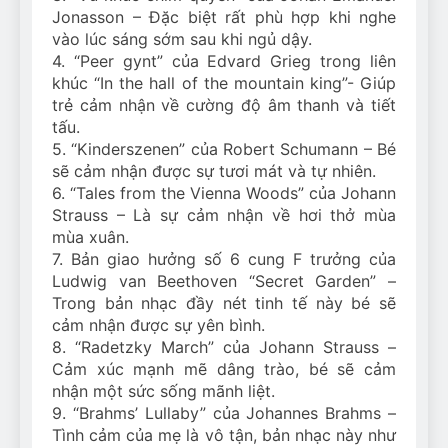
Jonasson – Đặc biệt rất phù hợp khi nghe
vào lúc sáng sớm sau khi ngủ dậy.
4. “Peer gynt” của Edvard Grieg trong liên
khúc “In the hall of the mountain king”- Giúp
trẻ cảm nhận về cường độ âm thanh và tiết
tấu.
5. “Kinderszenen” của Robert Schumann – Bé
sẽ cảm nhận được sự tươi mát và tự nhiên.
6. “Tales from the Vienna Woods” của Johann
Strauss – Là sự cảm nhận về hơi thở mùa
mùa xuân.
7. Bản giao hưởng số 6 cung F trưởng của
Ludwig van Beethoven “Secret Garden” –
Trong bản nhạc đầy nét tinh tế này bé sẽ
cảm nhận được sự yên bình.
8. “Radetzky March” của Johann Strauss –
Cảm xúc mạnh mẽ dâng trào, bé sẽ cảm
nhận một sức sống mãnh liệt.
9. “Brahms’ Lullaby” của Johannes Brahms –
Tình cảm của mẹ là vô tận, bản nhạc này như