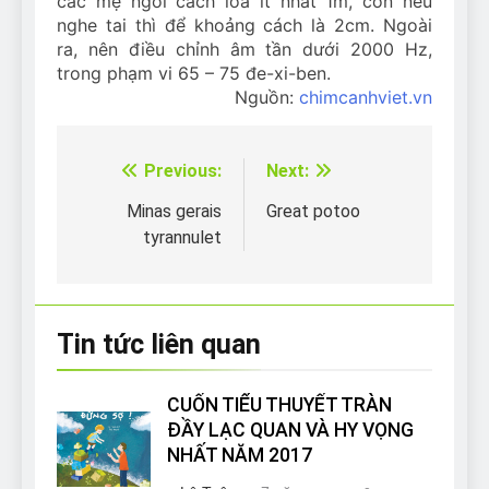
các mẹ ngồi cách loa ít nhất 1m, còn nếu
nghe tai thì để khoảng cách là 2cm. Ngoài
ra, nên điều chỉnh âm tần dưới 2000 Hz,
trong phạm vi 65 – 75 đe-xi-ben.
Nguồn:
chimcanhviet.vn
Previous:
Next:
Điều
hướng
Minas gerais
Great potoo
tyrannulet
bài
viết
Tin tức liên quan
CUỐN TIỂU THUYẾT TRÀN
ĐẦY LẠC QUAN VÀ HY VỌNG
NHẤT NĂM 2017