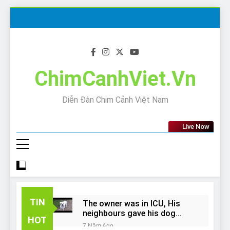
Skip
to
content
ChimCanhViet.Vn
Diễn Đàn Chim Cảnh Việt Nam
Live Now
TIN
The owner was in ICU, His
neighbours gave his dog
HOT
away!
7 Năm Ago