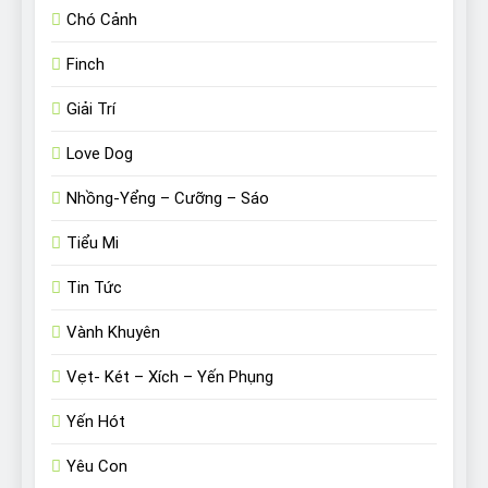
Chó Cảnh
Finch
Giải Trí
Love Dog
Nhồng-Yểng – Cưỡng – Sáo
Tiểu Mi
Tin Tức
Vành Khuyên
Vẹt- Két – Xích – Yến Phụng
Yến Hót
Yêu Con