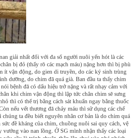
an giải nhất đối với đa số người nuôi yến hót là các
 chân bị đỏ (thấy rõ các mạch máu) nặng hơn thì bị phù
 ít vận động, do gien di truyền, do các ký sinh trùng
inh dưỡng, do chim đã quá già. Ban đầu ta thấy chim
 nói bệnh đã có dấu hiệu trở nặng và rất nhạy cảm với
chân khi chim vận động thì lập tức chân chim sẽ sưng
nhỏ thì có thể trị bằng cách sát khuẩn ngay bằng thuốc
Còn nếu vết thương đã chảy máu thì sử dụng các chế
ì chúng ta đều biết nguyên nhân cơ bản là do chim quá
 sức đề kháng của chim, chuồng nuôi sai quy cách, vệ
y vướng vào nan lồng. Ở SG mình nhận thấy các loại