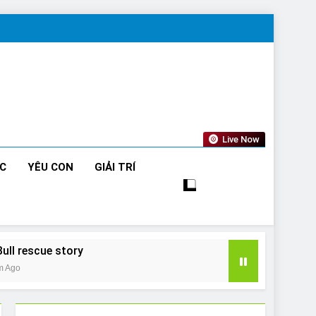
Live Now
ỨC
YÊU CON
GIẢI TRÍ
Bull rescue story
m Ago