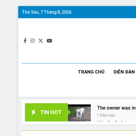
Skip
Thứ Sáu, 7 Tháng 8, 2026
to
content
TRANG CHỦ
DIỄN ĐÀN
The owner was in
TIN HOT
7 Năm Ago
Why Do Bulldogs 
7 Năm Ago