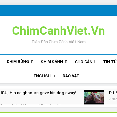
ChimCanhViet.Vn
Diễn Đàn Chim Cảnh Việt Nam
CHIM RỪNG
CHIM CẢNH
CHÓ CẢNH
TIN T
ENGLISH
RAO VẶT
 ICU, His neighbours gave his dog away!
Pit 
7 Nă
Snore? And How to Minimize It!