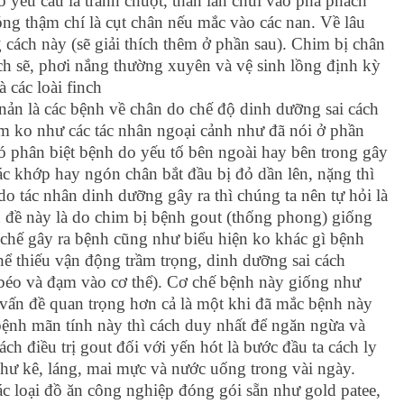
 yêu cầu là tránh chuột, thằn lằn chui vào phá phách
ng thậm chí là cụt chân nếu mắc vào các nan. Về lâu
g cách này (sẽ giải thích thêm ở phần sau). Chim bị chân
ạch sẽ, phơi nắng thường xuyên và vệ sinh lồng định kỳ
 các loài finch
 nản là các bệnh về chân do chế độ dinh dưỡng sai cách
him ko như các tác nhân ngoại cảnh như đã nói ở phần
khó phân biệt bệnh do yếu tố bên ngoài hay bên trong gây
ác khớp hay ngón chân bắt đầu bị đỏ dần lên, nặng thì
o tác nhân dinh dưỡng gây ra thì chúng ta nên tự hỏi là
n đề này là do chim bị bệnh gout (thống phong) giống
 chế gây ra bệnh cũng như biểu hiện ko khác gì bệnh
thể thiếu vận động trầm trọng, dinh dưỡng sai cách
béo và đạm vào cơ thể). Cơ chế bệnh này giống như
à vấn đề quan trọng hơn cả là một khi đã mắc bệnh này
ăn bệnh mãn tính này thì cách duy nhất để ngăn ngừa và
ách điều trị gout đối với yến hót là bước đầu ta cách ly
 như kê, láng, mai mực và nước uống trong vài ngày.
ác loại đồ ăn công nghiệp đóng gói sẵn như gold patee,