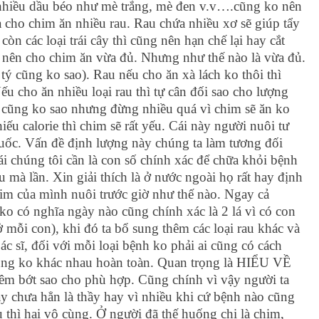
hạt nhiều dầu béo như mè trắng, mè đen v.v….cũng ko nên
a cho chim ăn nhiều rau. Rau chứa nhiều xơ sẽ giúp tẩy
còn các loại trái cây thì cũng nên hạn chế lại hay cắt
y nên cho chim ăn vừa đủ. Nhưng như thế nào là vừa đủ.
ý cũng ko sao). Rau nếu cho ăn xà lách ko thôi thì
ếu cho ăn nhiều loại rau thì tự cân đối sao cho lượng
n cũng ko sao nhưng đừng nhiều quá vì chim sẽ ăn ko
iếu calorie thì chim sẽ rất yếu. Cái này người nuôi tư
thuốc. Vấn đề định lượng này chúng ta làm tương đối
cái chúng tôi cần là con số chính xác để chữa khỏi bệnh
u mà lần. Xin giải thích là ở nước ngoài họ rất hay định
him của mình nuôi trước giờ như thế nào. Ngay cả
ko có nghĩa ngày nào cũng chính xác là 2 lá vì có con
ở mỗi con), khi đó ta bổ sung thêm các loại rau khác và
ác sĩ, đối với mỗi loại bệnh ko phải ai cũng có cách
ũng ko khác nhau hoàn toàn. Quan trọng là HIỂU VỀ
hêm bớt sao cho phù hợp. Cũng chính vì vậy người ta
ay chưa hẳn là thầy hay vì nhiều khi cứ bệnh nào cũng
 thì hại vô cùng. Ở người đã thế huống chi là chim,