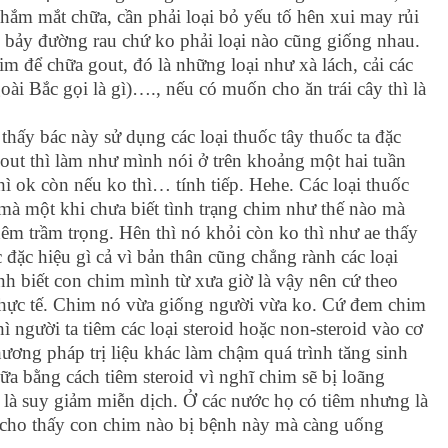
nhắm mắt chữa, cần phải loại bỏ yếu tố hên xui may rủi
 bảy đường rau chứ ko phải loại nào cũng giống nhau.
im để chữa gout, đó là những loại như xà lách, cải các
ngoài Bắc gọi là gì)…., nếu có muốn cho ăn trái cây thì là
thấy bác này sử dụng các loại thuốc tây thuốc ta đặc
 gout thì làm như mình nói ở trên khoảng một hai tuần
thì ok còn nếu ko thì… tính tiếp. Hehe. Các loại thuốc
 mà một khi chưa biết tình trạng chim như thế nào mà
thêm trầm trọng. Hên thì nó khỏi còn ko thì như ae thấy
đặc hiệu gì cả vì bản thân cũng chẳng rành các loại
h biết con chim mình từ xưa giờ là vậy nên cứ theo
thực tế. Chim nó vừa giống người vừa ko. Cứ đem chim
 người ta tiêm các loại steroid hoặc non-steroid vào cơ
ương pháp trị liệu khác làm chậm quá trình tăng sinh
a bằng cách tiêm steroid vì nghĩ chim sẽ bị loãng
là suy giảm miễn dịch. Ở các nước họ có tiêm nhưng là
 cho thấy con chim nào bị bệnh này mà càng uống