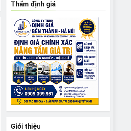
Thẩm định giá
e to What Bulldogs Can (and can’t) Eat
 Run Long Distances?
Do I Need to Groom My Bulldog
Giới thiệu