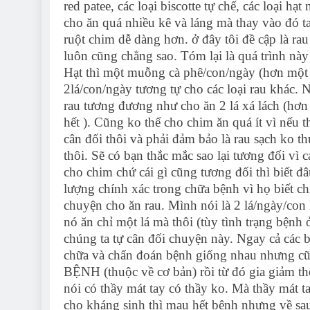
red patee, các loại biscotte tự chế, các loại 
cho ăn quá nhiều kê và láng mà thay vào đó t
ruột chim dễ dàng hơn. ở đây tôi đề cập là rau 
luôn cũng chẳng sao. Tóm lại là quá trình nà
Hạt thì một muỗng cà phê/con/ngày (hơn một t
2lá/con/ngày tương tự cho các loại rau khác. N
rau tương đương như cho ăn 2 lá xá lách (hơ
hết ). Cũng ko thể cho chim ăn quá ít vì nếu th
cân đối thôi và phải đảm bảo là rau sạch ko 
thôi. Sẽ có bạn thắc mắc sao lại tương đối vì 
cho chim chứ cái gì cũng tương đối thì biết đâ
lượng chính xác trong chữa bệnh vì họ biết c
chuyện cho ăn rau. Mình nói là 2 lá/ngày/con 
nó ăn chỉ một lá mà thôi (tùy tình trạng bệnh 
chúng ta tự cân đối chuyện này. Ngay cả các b
chữa và chẩn đoán bệnh giống nhau nhưng c
BỆNH (thuộc về cơ bản) rồi từ đó gia giảm t
nói có thầy mát tay có thầy ko. Mà thầy mát t
cho kháng sinh thì mau hết bệnh nhưng về sau