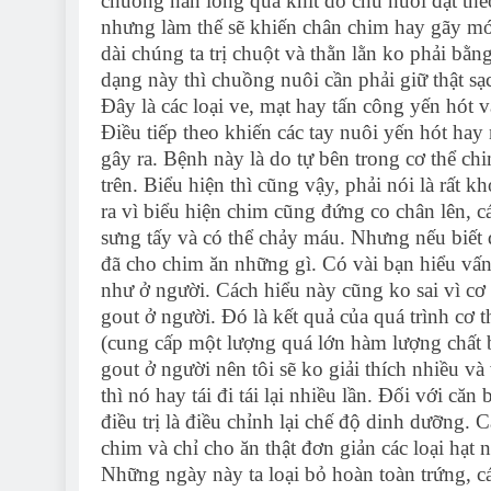
chuồng nan lồng quá khít do chủ nuôi đặt theo
nhưng làm thế sẽ khiến chân chim hay gãy mó
dài chúng ta trị chuột và thằn lằn ko phải bằn
dạng này thì chuồng nuôi cần phải giữ thật s
Đây là các loại ve, mạt hay tấn công yến hót và
Điều tiếp theo khiến các tay nuôi yến hót hay
gây ra. Bệnh này là do tự bên trong cơ thể c
trên. Biểu hiện thì cũng vậy, phải nói là rất 
ra vì biểu hiện chim cũng đứng co chân lên, c
sưng tấy và có thể chảy máu. Nhưng nếu biết d
đã cho chim ăn những gì. Có vài bạn hiểu vấ
như ở người. Cách hiểu này cũng ko sai vì cơ
gout ở người. Đó là kết quả của quá trình cơ 
(cung cấp một lượng quá lớn hàm lượng chất 
gout ở người nên tôi sẽ ko giải thích nhiều v
thì nó hay tái đi tái lại nhiều lần. Đối với c
điều trị là điều chỉnh lại chế độ dinh dưỡng. C
chim và chỉ cho ăn thật đơn giản các loại hạt
Những ngày này ta loại bỏ hoàn toàn trứng, c