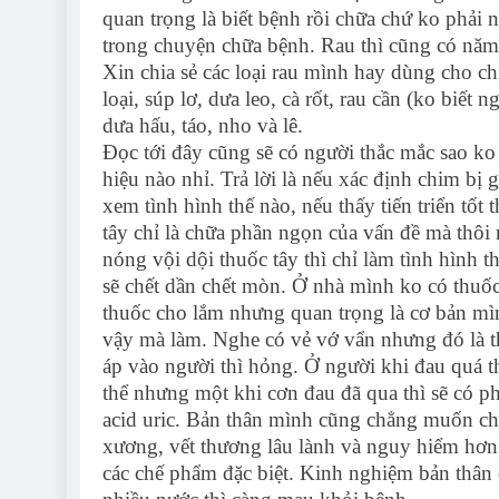
quan trọng là biết bệnh rồi chữa chứ ko phải 
trong chuyện chữa bệnh. Rau thì cũng có năm
Xin chia sẻ các loại rau mình hay dùng cho ch
loại, súp lơ, dưa leo, cà rốt, rau cần (ko biết 
dưa hấu, táo, nho và lê.
Đọc tới đây cũng sẽ có người thắc mắc sao ko 
hiệu nào nhỉ. Trả lời là nếu xác định chim bị
xem tình hình thế nào, nếu thấy tiến triển tốt 
tây chỉ là chữa phần ngọn của vấn đề mà thôi
nóng vội dội thuốc tây thì chỉ làm tình hình 
sẽ chết dần chết mòn. Ở nhà mình ko có thuốc 
thuốc cho lắm nhưng quan trọng là cơ bản mìn
vậy mà làm. Nghe có vẻ vớ vẩn nhưng đó là 
áp vào người thì hỏng. Ở người khi đau quá thì
thể nhưng một khi cơn đau đã qua thì sẽ có ph
acid uric. Bản thân mình cũng chẳng muốn chữ
xương, vết thương lâu lành và nguy hiểm hơn 
các chế phẩm đặc biệt. Kinh nghiệm bản thân