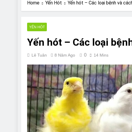
Are Bulldogs Lazy
Home
Yến Hót
Yến hót – Các loại bệnh và cách
7 Năm Ago
Do Bulldogs Fart?
7 Năm Ago
YẾN HÓT
Bulldog Anal Gla
Yến hót – Các loại bệnh
7 Năm Ago
Can Bulldogs Pla
7 Năm Ago
0
Lê Tuân
8 Năm Ago
14 Mins