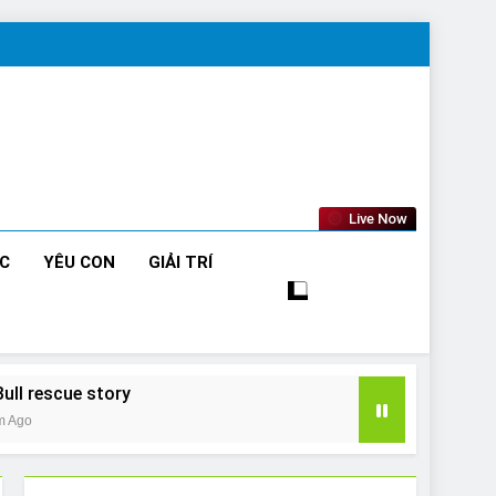
Live Now
ỨC
YÊU CON
GIẢI TRÍ
Bull rescue story
m Ago