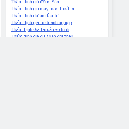
Thẩm định giá động Sản
Thẩm định giá máy móc thiết bị
Thẩm định dự án đầu tư
Thẩm định giá tri doanh nghiệp
Thẩm Định Giá tài sản vô hình
Thẩm định giá dự toán gói thầu
Thẩm Định Giá Dự toán, dự án xây dựng
Thẩm định giá trang thiết bị y tế
Thẩm định giá Xử lý nợ
Thẩm định giá nhà xưởng
Thẩm định giá đầu tư
Thẩm định giá tài chính định cư
Thẩm định giá tài chính du lịch
Thẩm định giá tài chính du học
-
Thẩm Định Giá
Danh mục