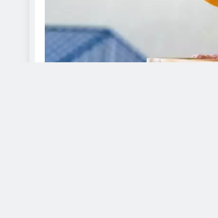
Tính di truyền là một định luật tự nhiên do 
chim trống và trứng của chim mái. Sự kết h
đôi chim cha mẹ truyền lại cho con cái củ
truyền lại những tính đặc hữu. Đó là chuyệ
sinh dục là một thế hệ những cơ quan mới p
Yến hót sinh ra đời nhờ vào sự kết hợp giữ
của chìm cha. Những tế bào đó gọi là phối
một trứng có sức sống bên trong, nôm na gọi