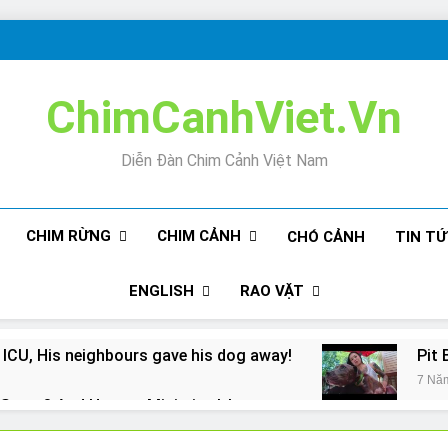
ChimCanhViet.Vn
Diễn Đàn Chim Cảnh Việt Nam
CHIM RỪNG
CHIM CẢNH
CHÓ CẢNH
TIN T
ENGLISH
RAO VẶT
 ICU, His neighbours gave his dog away!
Pit 
7 Nă
Snore? And How to Minimize It!