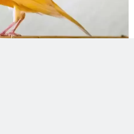
sự kết daib hợp của hai tế bào giống là: tinh trùng của
ợp đó tạo ra được những đặc tính (tốt hoặc xấu) của
a chúng sau này Nói một cách khác, di truyền là sự
n sinh lý, tương quan với hiện tượng sinh dục. Mà sự
hát sinh từ những cơ thể đã có (chim bố mẹ).
a hai tế bào giống: trứng của chim mẹ, và tinh trùng
 tử hay giao tử, chúng phối hợp với nhau để tạo nên
 là có cồ