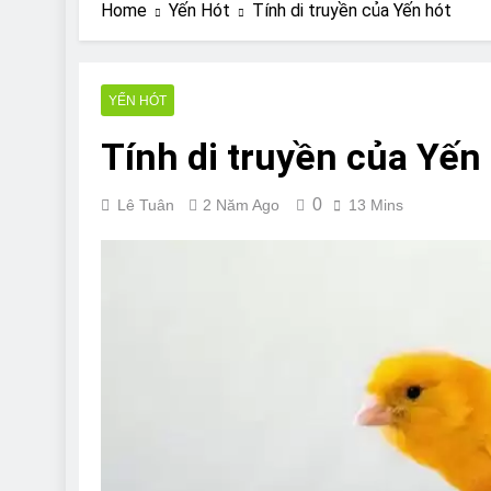
Are Bulldogs Lazy
Home
Yến Hót
Tính di truyền của Yến hót
7 Năm Ago
Do Bulldogs Fart?
7 Năm Ago
YẾN HÓT
Bulldog Anal Gla
Tính di truyền của Yến
7 Năm Ago
Can Bulldogs Pla
7 Năm Ago
0
Lê Tuân
2 Năm Ago
13 Mins