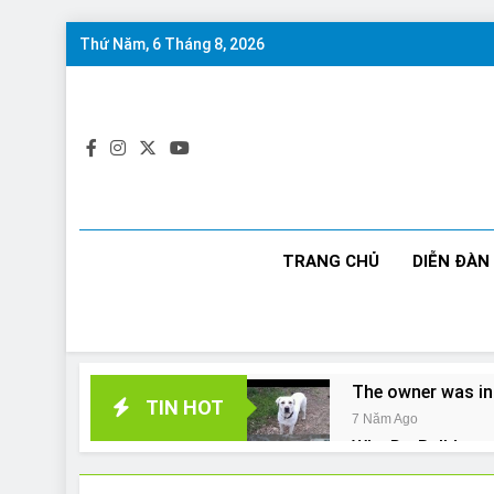
Skip
Thứ Năm, 6 Tháng 8, 2026
to
content
TRANG CHỦ
DIỄN ĐÀN
The owner was in
TIN HOT
7 Năm Ago
Why Do Bulldogs 
7 Năm Ago