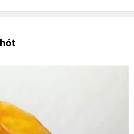
? Not as much as you think and here’s why!
 Yes! And How to Stop It!
The Ultimate Guid
7 Năm Ago
nd Problem and How to Treat It
Can Bulldogs
 hót
7 Năm Ago
y Fetch? And How to Train Them!
How Often 
7 Năm Ago