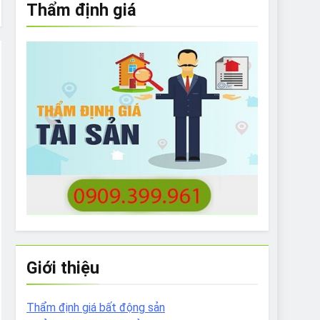
Thẩm định giá
e to What Bulldogs Can (and can’t) Eat
 Run Long Distances?
Do I Need to Groom My Bulldog
Giới thiệu
Thẩm định giá bất động sản