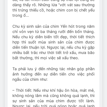
dàng thấy rõ. Những lứa “vớt vát sau thường
thì trứng thiếu cồ, hoặc chim con bị chết yểu
trong ổ…
Chu kỳ sinh sản của chim Yến hót trong năm
chỉ vỏn vẹn từ ba tháng rưỡi đến bốn tháng.
Nếu chu kỳ diễn biến tốt đẹp, thời tiết thích
hợp thì suốt mùa sinh sản của chim được
diễn tiến thuận lợi. Ngược lại, nếu chu kỳ gặp
nhiều bất trắc như thời tiết trở xấu, mưa bão
bất thường, thì mọi việc sẽ xấu theo.
Ta phải lưu ý đến những tác nhân góp phần
ảnh hưởng đến sự diễn tiến cho việc phối
ngẫu của chim như:
– Thời tiết: Nếu như khí hậu ôn hòa, mát mẻ,
không nóng lắm mà cũng không quá lạnh, thì
sự sinh sản của mùa chim được tốt lành.
Ngược lại, nếu trời quá nóng hoặc quá lạnh