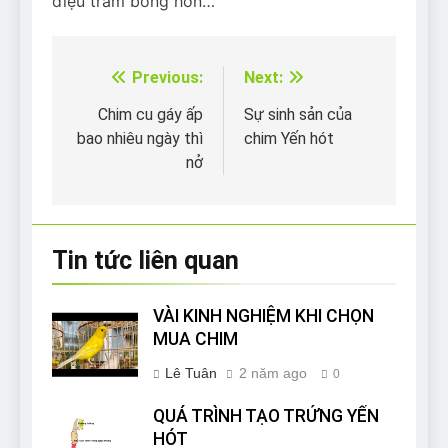
điệu trầm bổng hơn…
Previous:
Next:
Điều
hướng
Chim cu gáy ấp
Sự sinh sản của
bao nhiêu ngày thì
chim Yến hót
bài
nở
viết
Tin tức liên quan
VÀI KINH NGHIỆM KHI CHỌN
MUA CHIM
Lê Tuân
2 năm ago
0
QUÁ TRÌNH TẠO TRỨNG YẾN
HÓT