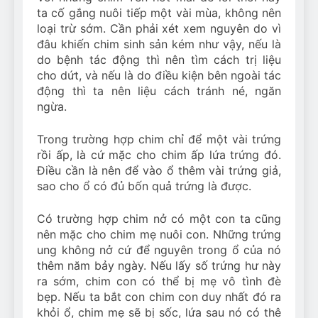
ta cố gắng nuôi tiếp một vài mùa, không nên
loại trừ sớm. Cần phải xét xem nguyên do vì
đâu khiến chim sinh sản kém như vậy, nếu là
do bệnh tác động thì nên tìm cách trị liệu
cho dứt, và nếu là do điều kiện bên ngoài tác
động thì ta nên liệu cách tránh né, ngăn
ngừa.
Trong trường hợp chim chỉ để một vài trứng
rồi ấp, là cứ mặc cho chim ấp lứa trứng đó.
Điều cần là nên để vào ổ thêm vài trứng giả,
sao cho ổ có đủ bốn quả trứng là được.
Có trường hợp chim nở có một con ta cũng
nên mặc cho chim mẹ nuôi con. Những trứng
ung không nở cứ để nguyên trong ổ của nó
thêm năm bảy ngày. Nếu lấy số trứng hư này
ra sớm, chim con có thể bị mẹ vô tình đè
bẹp. Nếu ta bắt con chim con duy nhất đó ra
khỏi ổ, chim mẹ sẽ bị sốc, lứa sau nó có thê