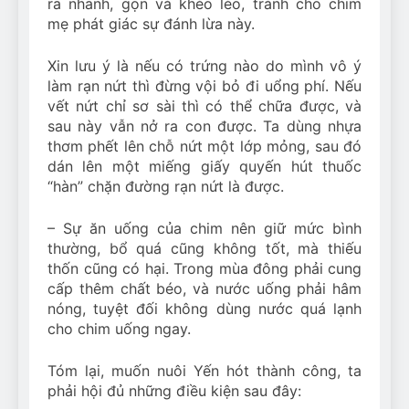
ra nhanh, gọn và khéo léo, tránh cho chim
mẹ phát giác sự đánh lừa này.
Xin lưu ý là nếu có trứng nào do mình vô ý
làm rạn nứt thì đừng vội bỏ đi uổng phí. Nếu
vết nứt chỉ sơ sài thì có thể chữa được, và
sau này vẫn nở ra con được. Ta dùng nhựa
thơm phết lên chỗ nứt một lớp mỏng, sau đó
dán lên một miếng giấy quyến hút thuốc
“hàn” chặn đường rạn nứt là được.
– Sự ăn uống của chim nên giữ mức bình
thường, bổ quá cũng không tốt, mà thiếu
thốn cũng có hại. Trong mùa đông phải cung
cấp thêm chất béo, và nước uống phải hâm
nóng, tuyệt đối không dùng nước quá lạnh
cho chim uống ngay.
Tóm lại, muốn nuôi Yến hót thành công, ta
phải hội đủ những điều kiện sau đây: