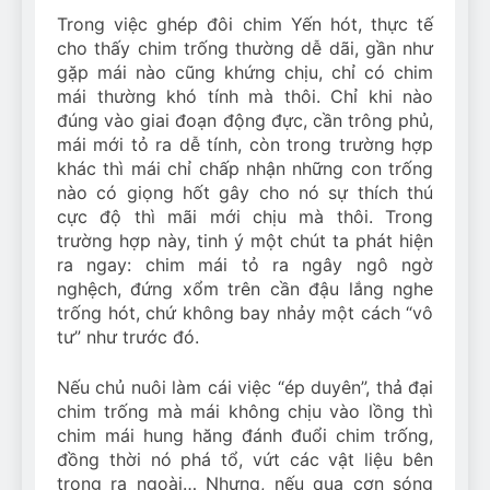
Trong việc ghép đôi chim Yến hót, thực tế
cho thấy chim trống thường dễ dãi, gần như
gặp mái nào cũng khứng chịu, chỉ có chim
mái thường khó tính mà thôi. Chỉ khi nào
đúng vào giai đoạn động đực, cần trông phủ,
mái mới tỏ ra dễ tính, còn trong trường hợp
khác thì mái chỉ chấp nhận những con trống
nào có giọng hốt gây cho nó sự thích thú
cực độ thì mãi mới chịu mà thôi. Trong
trường hợp này, tinh ý một chút ta phát hiện
ra ngay: chim mái tỏ ra ngây ngô ngờ
nghệch, đứng xổm trên cần đậu lắng nghe
trống hót, chứ không bay nhảy một cách “vô
tư” như trước đó.
Nếu chủ nuôi làm cái việc “ép duyên”, thả đại
chim trống mà mái không chịu vào lồng thì
chim mái hung hăng đánh đuổi chim trống,
đồng thời nó phá tổ, vứt các vật liệu bên
trong ra ngoài… Nhưng, nếu qua cơn sóng