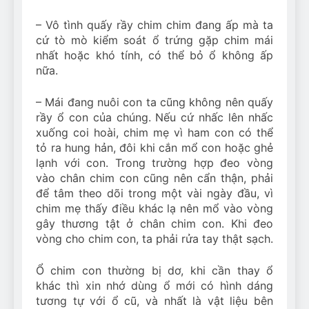
– Vô tình quấy rầy chim chim đang ấp mà ta
cứ tò mò kiểm soát ổ trứng gặp chim mái
nhất hoặc khó tính, có thể bỏ ổ không ấp
nữa.
– Mái đang nuôi con ta cũng không nên quấy
rầy ổ con của chúng. Nếu cứ nhấc lên nhấc
xuống coi hoài, chim mẹ vì ham con có thể
tỏ ra hung hản, đôi khi cắn mổ con hoặc ghẻ
lạnh với con. Trong trường hợp đeo vòng
vào chân chim con cũng nên cẩn thận, phải
để tâm theo dõi trong một vài ngày đầu, vì
chim mẹ thấy điều khác lạ nên mổ vào vòng
gây thương tật ở chân chim con. Khi đeo
vòng cho chim con, ta phải rửa tay thật sạch.
Ổ chim con thường bị dơ, khi cần thay ổ
khác thì xin nhớ dùng ổ mới có hình dáng
tương tự với ổ cũ, và nhất là vật liệu bên