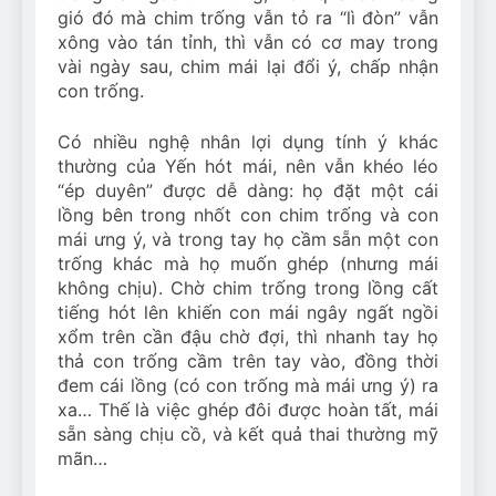
gió đó mà chim trống vẫn tỏ ra “lì đòn” vẫn
xông vào tán tỉnh, thì vẫn có cơ may trong
vài ngày sau, chim mái lại đổi ý, chấp nhận
con trống.
Có nhiều nghệ nhân lợi dụng tính ý khác
thường của Yến hót mái, nên vẫn khéo léo
“ép duyên” được dễ dàng: họ đặt một cái
lồng bên trong nhốt con chim trống và con
mái ưng ý, và trong tay họ cầm sẵn một con
trống khác mà họ muốn ghép (nhưng mái
không chịu). Chờ chim trống trong lồng cất
tiếng hót lên khiến con mái ngây ngất ngồi
xổm trên cần đậu chờ đợi, thì nhanh tay họ
thả con trống cầm trên tay vào, đồng thời
đem cái lồng (có con trống mà mái ưng ý) ra
xa… Thế là việc ghép đôi được hoàn tất, mái
sẵn sàng chịu cồ, và kết quả thai thường mỹ
mãn…