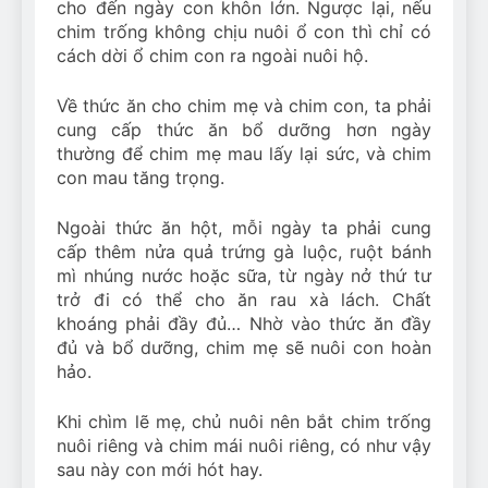
cho đến ngày con khôn lớn. Ngược lại, nếu
chim trống không chịu nuôi ổ con thì chỉ có
cách dời ổ chim con ra ngoài nuôi hộ.
Về thức ăn cho chim mẹ và chim con, ta phải
cung cấp thức ăn bổ dưỡng hơn ngày
thường để chim mẹ mau lấy lại sức, và chim
con mau tăng trọng.
Ngoài thức ăn hột, mỗi ngày ta phải cung
cấp thêm nửa quả trứng gà luộc, ruột bánh
mì nhúng nước hoặc sữa, từ ngày nở thứ tư
trở đi có thể cho ăn rau xà lách. Chất
khoáng phải đầy đủ… Nhờ vào thức ăn đầy
đủ và bổ dưỡng, chim mẹ sẽ nuôi con hoàn
hảo.
Khi chìm lẽ mẹ, chủ nuôi nên bắt chim trống
nuôi riêng và chim mái nuôi riêng, có như vậy
sau này con mới hót hay.