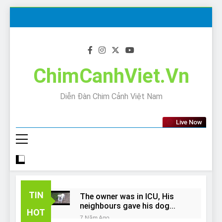
Skip
to
content
ChimCanhViet.Vn
Diễn Đàn Chim Cảnh Việt Nam
Live Now
TIN
The owner was in ICU, His
neighbours gave his dog
HOT
away!
7 Năm Ago