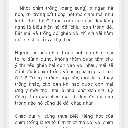
– Nhốt chim trống (dang sung) ở ngăn kế
bên, khi trống cất tiếng hót mà chim mái như
kẻ bị “hớp hồn” đứng xổm trên cầu đậu lắng
nghe là biểu hiện nó đã “chịu” con trống đó.
Bắt mái và trống đó ghép đôi thì chỉ vài hôm
mái sẽ chịu cồ và thụ thai.
Ngược lại, nếu chim trống hót mà chim mái
tỏ ra dửng dưng, không thèm quan tâm chú
ý thì nếu ghép hai con vào với nhau, mái sẽ
đánh đuổi chim trống và hung hăng phá t hat
O ^ 2 Trong trường hợp này, một là ta thay
trống khác, cho đến khi nào được con mái
ưng ý mới thôi, hai là phải chờ đến chu kỳ
động đực của chim mái thì lúc đó dù gặp
trống nào nó cũng dễ dãi chấp nhận.
Chắc quí vị cũng thừa biết, tiếng hót của
chim trống là lời tỏ tình thiết tha đối với chim