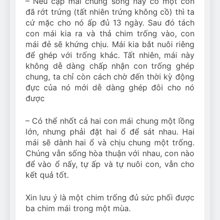
– Nếu cặp mái chung sống này có một con
đã rớt trứng (tất nhiên trứng không cồ) thì ta
cứ mặc cho nó ấp đủ 13 ngày. Sau đó tách
con mái kia ra và thả chim trống vào, con
mái đẻ sẽ khứng chịu. Mái kia bắt nuôi riêng
để ghép với trống khác. Tất nhiên, mái này
không dễ dàng chấp nhận con trống ghép
chung, ta chỉ còn cách chờ đến thời kỳ động
đực của nó mới dễ dàng ghép đôi cho nó
được
– Có thể nhốt cả hai con mái chung một lồng
lớn, nhưng phải đặt hai ổ để sát nhau. Hai
mái sẽ dành hai ổ và chịu chung một trống.
Chúng vẫn sống hòa thuận với nhau, con nào
để vào ổ nấy, tự ấp và tự nuôi con, vẫn cho
kết quả tốt.
Xin lưu ý là một chim trống đủ sức phối được
ba chim mái trong một mùa.