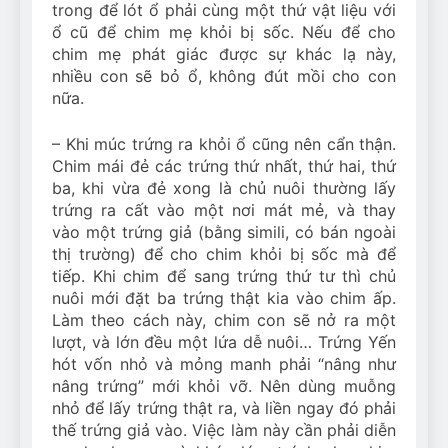
trong để lót ổ phải cùng một thứ vật liệu với
ổ cũ để chim mẹ khỏi bị sốc. Nếu để cho
chim mẹ phát giác được sự khác lạ này,
nhiều con sẽ bỏ ổ, không đút mồi cho con
nữa.
– Khi múc trứng ra khỏi ổ cũng nên cẩn thận.
Chim mái đẻ các trứng thứ nhất, thứ hai, thứ
ba, khi vừa đẻ xong là chủ nuôi thường lấy
trứng ra cất vào một nơi mát mẻ, và thay
vào một trứng giả (bằng simili, có bán ngoài
thị trường) để cho chim khỏi bị sốc mà để
tiếp. Khi chim để sang trứng thứ tư thì chủ
nuôi mới đặt ba trứng thật kia vào chim ấp.
Làm theo cách này, chim con sẽ nở ra một
lượt, và lớn đều một lứa dễ nuôi… Trứng Yến
hót vốn nhỏ và mỏng manh phải “nâng như
nâng trứng” mới khỏi vỡ. Nên dùng muỗng
nhỏ để lấy trứng thật ra, và liền ngay đó phải
thế trứng giả vào. Việc làm này cần phải diễn