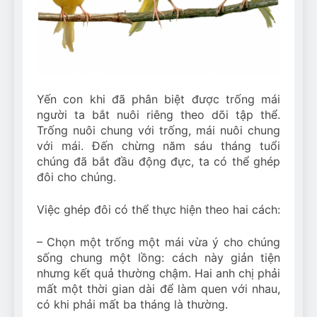
Can Bulldogs Play Fetch?
And How to Train Them!
7 Năm Ago
How Often Do I Need to
Groom My Bulldog
7 Năm Ago
Yến con khi đã phân biệt được trống mái
người ta bắt nuôi riêng theo dõi tập thể.
Trống nuôi chung với trống, mái nuôi chung
với mái. Đến chừng năm sáu tháng tuổi
chúng đã bắt đầu động đực, ta có thể ghép
đôi cho chúng.
Việc ghép đôi có thể thực hiện theo hai cách:
– Chọn một trống một mái vừa ý cho chúng
sống chung một lồng: cách này giản tiện
nhưng kết quả thường chậm. Hai anh chị phải
mất một thời gian dài để làm quen với nhau,
có khi phải mất ba tháng là thường.