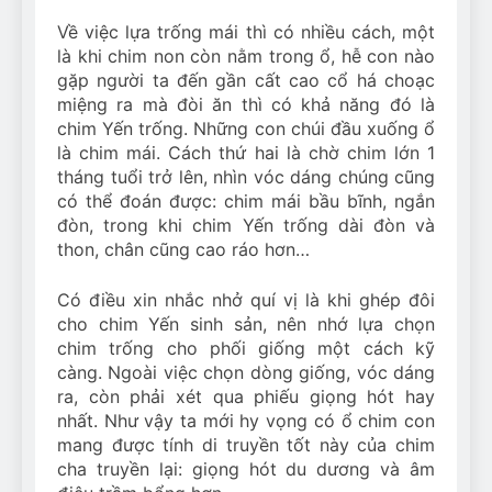
Về việc lựa trống mái thì có nhiều cách, một
là khi chim non còn nằm trong ổ, hễ con nào
gặp người ta đến gần cất cao cổ há choạc
miệng ra mà đòi ăn thì có khả năng đó là
chim Yến trống. Những con chúi đầu xuống ổ
là chim mái. Cách thứ hai là chờ chim lớn 1
tháng tuổi trở lên, nhìn vóc dáng chúng cũng
có thể đoán được: chim mái bầu bĩnh, ngắn
đòn, trong khi chim Yến trống dài đòn và
thon, chân cũng cao ráo hơn…
Có điều xin nhắc nhở quí vị là khi ghép đôi
cho chim Yến sinh sản, nên nhớ lựa chọn
chim trống cho phối giống một cách kỹ
càng. Ngoài việc chọn dòng giống, vóc dáng
ra, còn phải xét qua phiếu giọng hót hay
nhất. Như vậy ta mới hy vọng có ổ chim con
mang được tính di truyền tốt này của chim
cha truyền lại: giọng hót du dương và âm