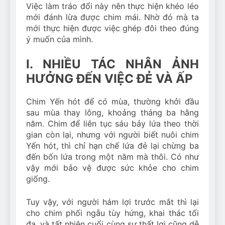
Việc làm tráo đổi này nên thực hiện khéo léo
mới đánh lừa được chim mái. Nhờ đó mà ta
mới thực hiện được việc ghép đôi theo đúng
ý muốn của mình.
I. NHIỀU TÁC NHÂN ẢNH
HƯỞNG ĐẾN VIỆC ĐẺ VÀ ẤP
Chim Yến hót để có mùa, thường khởi đầu
sau mùa thay lông, khoảng tháng ba hằng
năm. Chim để liên tục sáu bảy lứa theo thời
gian còn lại, nhưng với người biết nuôi chim
Yến hót, thì chỉ hạn chế lứa đẻ lại chừng ba
đến bốn lứa trong một năm mà thôi. Có như
vậy mới bảo vệ được sức khỏe cho chim
giống.
Tuy vậy, với người hám lợi trước mắt thì lại
cho chim phối ngẫu tùy hứng, khai thác tối
đa, và tất nhiên cuối cùng sự thất lợi cũng dễ