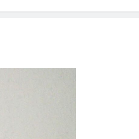
? Not as much as you think and here’s why!
 Yes! And How to Stop It!
The Ultimate Guid
7 Năm Ago
nd Problem and How to Treat It
Can Bulldogs
7 Năm Ago
y Fetch? And How to Train Them!
How Often 
7 Năm Ago