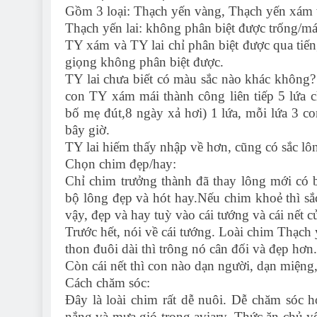
Gồm 3 loại: Thạch yến vàng, Thạch yến xám 
Thạch yến lai: không phân biệt được trống/má
TY xám và TY lai chỉ phân biệt được qua tiếng
giọng không phân biệt được.
TY lai chưa biết có màu sắc nào khác không
con TY xám mái thành công liên tiếp 5 lứa 
bố mẹ đút,8 ngày xả hơi) 1 lứa, mỗi lứa 3 co
bây giờ.
TY lai hiếm thấy nhập về hơn, cũng có sắc lô
Chọn chim đẹp/hay:
Chỉ chim trưởng thành đã thay lông mới có 
bộ lông đẹp và hót hay.Nếu chim khoẻ thì sắ
vậy, đẹp và hay tuỳ vào cái tướng và cái nết c
Trước hết, nói về cái tướng. Loài chim Thạch
thon đuôi dài thì trông nó cân đối và đẹp hơn
Còn cái nết thì con nào dạn người, dạn miệng
Cách chăm sóc:
Đây là loài chim rất dễ nuôi. Dễ chăm sóc 
nắng và mưa gió trong aviary. Thức ăn chủ yế