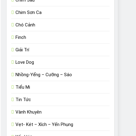
Chim Sâu
Chim Sơn Ca
Chó Cảnh
Finch
Giải Trí
Love Dog
Nhồng-Yểng – Cưỡng – Sáo
Tiểu Mi
Tin Tức
Vành Khuyên
Vẹt- Két – Xích – Yến Phụng