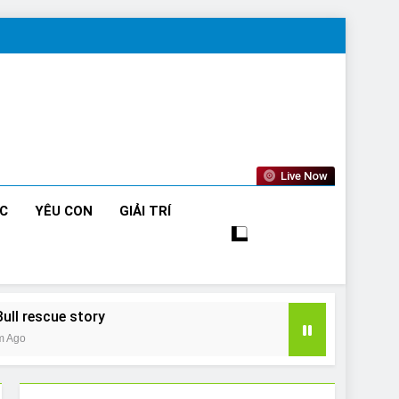
Live Now
ỨC
YÊU CON
GIẢI TRÍ
Bull rescue story
m Ago