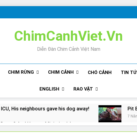
ChimCanhViet.Vn
Diễn Đàn Chim Cảnh Việt Nam
CHIM RỪNG
CHIM CẢNH
CHÓ CẢNH
TIN T
ENGLISH
RAO VẶT
 ICU, His neighbours gave his dog away!
Pit 
7 Nă
Snore? And How to Minimize It!