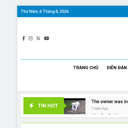
Skip
Thứ Năm, 6 Tháng 8, 2026
to
content
TRANG CHỦ
DIỄN ĐÀN
The owner was in
TIN HOT
7 Năm Ago
Why Do Bulldogs 
7 Năm Ago