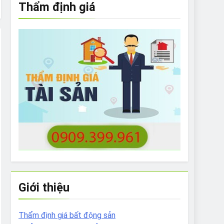
Thẩm định giá
e to What Bulldogs Can (and can’t) Eat
 Run Long Distances?
Do I Need to Groom My Bulldog
Giới thiệu
Thẩm định giá bất động sản