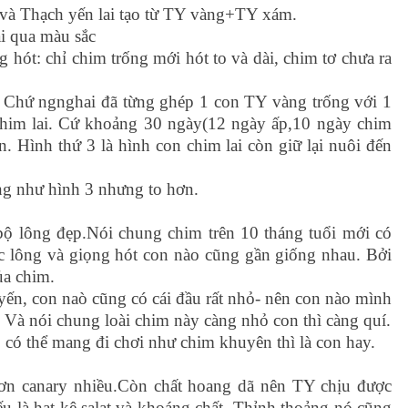
và Thạch yến lai tạo từ TY vàng+TY xám.
i qua màu sắc
 hót: chỉ chim trống mới hót to và dài, chim tơ chưa ra
? Chứ ngnghai đã từng ghép 1 con TY vàng trống với 1
chim lai. Cứ khoảng 30 ngày(12 ngày ấp,10 ngày chim
n. Hình thứ 3 là hình con chim lai còn giữ lại nuôi đến
ng như hình 3 nhưng to hơn.
bộ lông đẹp.Nói chung chim trên 10 tháng tuổi mới có
c lông và giọng hót con nào cũng gần giống nhau. Bởi
ủa chim.
 yến, con naò cũng có cái đầu rất nhỏ- nên con nào mình
. Và nói chung loài chim này càng nhỏ con thì càng quí.
, có thể mang đi chơi như chim khuyên thì là con hay.
hơn canary nhiều.Còn chất hoang dã nên TY chịu được
u là hạt kê,salat và khoáng chất. Thỉnh thoảng nó cũng