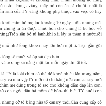
cào cào.Trong aviary, thấy nó còn ăn cả chuối- nhất là
ẩm sinh của TY vàng không phụ thuộc vào việc có hay
n khỏi chim bố mẹ lúc khoảng 10 ngày tuổi- nhưng mất
i chúng tự ăn được.Thức bón cho chúng là kê bóc vỏ
rứng(Trộn sẳn bỏ tủ lạnh,khi xài lấy ra thêm tí nước,rồi
.
 nhỏ như lồng khoen hay lớn hơn một tí. Tiện gần gũi
- lông sẽ mướt và ốp sát đẹp hơn.
và treo ngoài nắng một lúc mỗi ngày thì rất tốt.
là TY là loài chim có thể đẻ khoẻ nhiều lần trong năm,
anary và như vậyTY mới nở chỉ bằng nửa con canary mới
 chim mẹ đứng trong tổ sao cho không dẫm đạp lên con,
hờ con ngóc đầu há mồm để bón- thì biết TY nuôi con
 nhưng cở tổ bằng nửa tổ canary thôi.Cần cung cấp cỏ