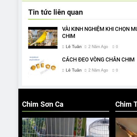
Tin tức liên quan
VÀI KINH NGHIỆM KHI CHỌN M
CHIM
Lê Tuân
2 Năm Ago
0
CÁCH ĐEO VÒNG CHÂN CHIM
Lê Tuân
2 Năm Ago
0
Chim Sơn Ca
Chim T