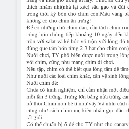
thích nhăm nhi(nhả lại xác) sâu gạo và đùi 
trong thời kỳ bón cho chim con.Màu vàng b
không có cho chim ăn trứng!
Để có những chú chim dạn, cần tách chim co
công bón chúng tiếp khoảng 10 ngày đến kh
trộn với salat và kê bóc vỏ trộn với lòng đỏ t
dùng que tăm bón từng 2-3 hạt cho chim con)
Nuôi chơi, TY phổ biến được nuôi trong lồng
với chim, cũng như mang chim đi chơi.
Nếu tập, chim có thể biết qua lồng tắm để tắm
Như nuôi các loài chim khác, cần vệ sinh lồng 
Nuôi chim đẻ:
Chưa có kinh nghiệm, chỉ cảm nhận một điều 
mỗi lần 3 trứng. Trứng lớn bằng nửa trứng c
nở thôi.Chim non bé tí như vậy.Và nhìn cách
cũng như cách chim mẹ kiên nhẩn gục đầu c
rất giỏi.
Có thể chuẩn bị ổ đẻ cho TY như cho canary,