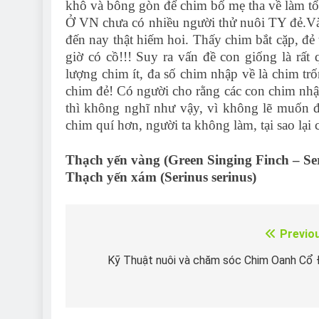
khô và bông gòn để chim bố mẹ tha về làm tổ
Ở VN chưa có nhiều người thử nuôi TY đẻ.Và 
đến nay thật hiếm hoi. Thấy chim bắt cặp, đ
giờ có cồ!!! Suy ra vấn đề con giống là rất
lượng chim ít, đa số chim nhập về là chim tr
chim đẻ! Có người cho rằng các con chim nhậ
thì không nghĩ như vậy, vì không lẽ muốn độ
chim quí hơn, người ta không làm, tại sao lại
Thạch yến vàng (Green Singing Finch – S
Thạch yến xám (Serinus serinus)
Previo
Điều
hướng
Kỹ Thuật nuôi và chăm sóc Chim Oanh Cổ
bài
viết