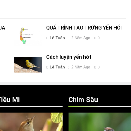
UA
QUÁ TRÌNH TẠO TRỨNG YẾN HÓT
Lê Tuân
2 Năm Ago
0
Cách luyện yến hót
Lê Tuân
2 Năm Ago
0
iều Mi
Chim Sâu