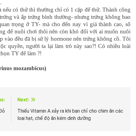
.
nếu có thử thì thường chỉ có 1 cặp để thử. Thành công
ẻ trứng và ấp trứng bình thường- nhưng trứng không bao
 quan trọng ở TY- mà cho đến nay vì giá thành cao, số
ống để nuôi chơi thôi nên còn khó đối với ai muốn nuôi
p vào đều đã bị sử lý hormone nên trứng không cồ. Tôi
c quyền, người ta lại làm trò này sao?! Có nhiều loài
 chọn TY để làm ?!
erinus mozambicus)
us:
Next:
 Đỏ
Thiếu Vitamin A xảy ra khi bạn chỉ cho chim ăn các
loại hạt, chế độ ăn kém dinh dưỡng