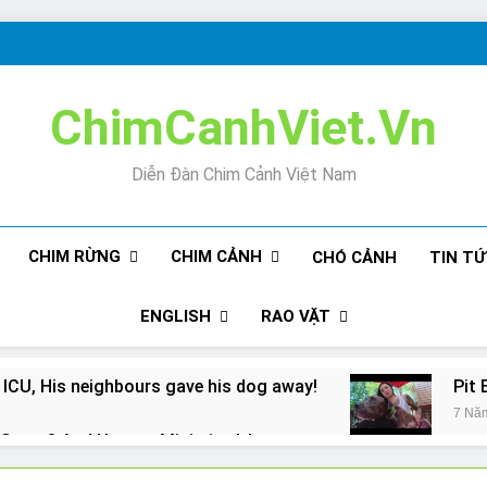
ChimCanhViet.Vn
Diễn Đàn Chim Cảnh Việt Nam
CHIM RỪNG
CHIM CẢNH
CHÓ CẢNH
TIN T
ENGLISH
RAO VẶT
 ICU, His neighbours gave his dog away!
Pit 
7 Nă
Snore? And How to Minimize It!