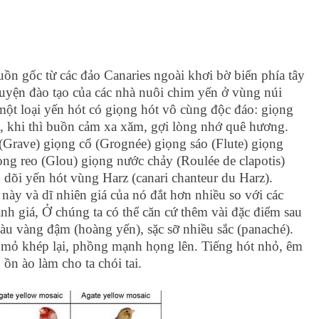
n gốc từ các đảo Canaries ngoài khơi bờ biển phía tây
luyện đào tạo của các nhà nuôi chim yến ở vùng núi
ột loại yến hót có giọng hót vô cùng độc đáo: giọng
g, khi thì buồn cảm xa xăm, gợi lòng nhớ quê hương.
 (Grave) giọng cổ (Grognée) giọng sáo (Flute) giọng
ọng reo (Glou) giọng nước chảy (Roulée de clapotis)
 dõi yến hót vùng Harz (canari chanteur du Harz).
ày và dĩ nhiên giá của nó đắt hơn nhiều so với các
ánh giá, Ở chúng ta có thể căn cứ thêm vài đặc điểm sau
àu vàng đậm (hoàng yến), sặc sỡ nhiều sắc (panaché).
t mỏ khép lại, phồng mạnh họng lên. Tiếng hót nhỏ, êm
ồn ào làm cho ta chói tai.