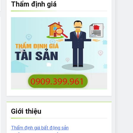
Thẩm định giá
e to What Bulldogs Can (and can’t) Eat
 Run Long Distances?
Do I Need to Groom My Bulldog
Giới thiệu
Thẩm định giá bất động sản