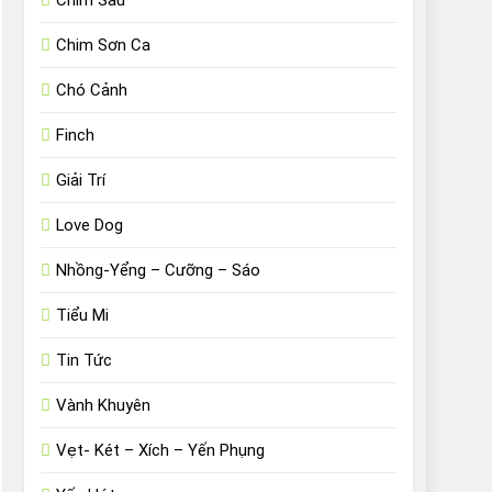
Chim Sâu
Chim Sơn Ca
Chó Cảnh
Finch
Giải Trí
Love Dog
Nhồng-Yểng – Cưỡng – Sáo
Tiểu Mi
Tin Tức
Vành Khuyên
Vẹt- Két – Xích – Yến Phụng