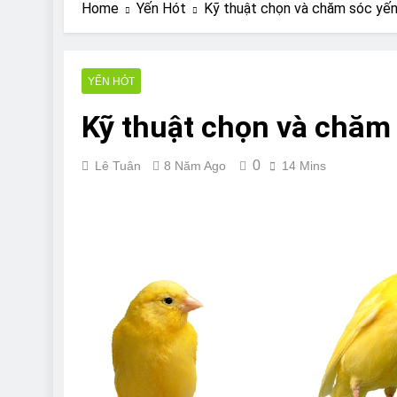
Are Bulldogs Lazy
Home
Yến Hót
Kỹ thuật chọn và chăm sóc yến
7 Năm Ago
Do Bulldogs Fart?
7 Năm Ago
YẾN HÓT
Bulldog Anal Gla
Kỹ thuật chọn và chăm 
7 Năm Ago
Can Bulldogs Pla
7 Năm Ago
0
Lê Tuân
8 Năm Ago
14 Mins