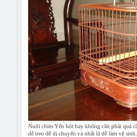
Nuôi chim Yến hót hay không cần phải quá cầu
dễ treo dễ di chuyển và nhất là dễ làm vệ si