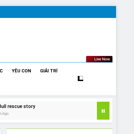
Live Now
ỨC
YÊU CON
GIẢI TRÍ
Bull rescue story
m Ago