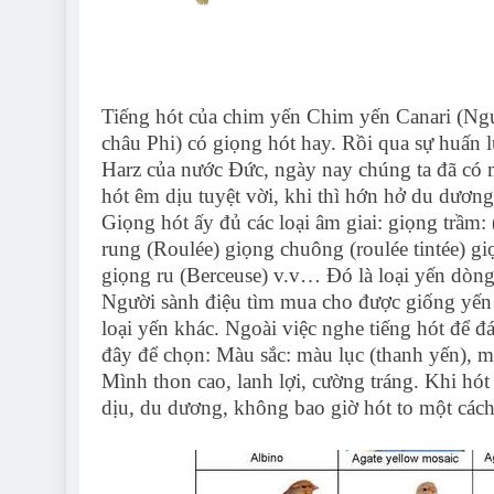
Tiếng hót của chim yến Chim yến Canari (Nguồ
châu Phi) có giọng hót hay. Rồi qua sự huấn 
Harz của nước Đức, ngày nay chúng ta đã có m
hót êm dịu tuyệt vời, khi thì hớn hở du dươn
Giọng hót ấy đủ các loại âm giai: giọng trầm:
rung (Roulée) giọng chuông (roulée tintée) gi
giọng ru (Berceuse) v.v… Đó là loại yến dòng
Người sành điệu tìm mua cho được giống yến n
loại yến khác. Ngoài việc nghe tiếng hót để đ
đây để chọn: Màu sắc: màu lục (thanh yến), m
Mình thon cao, lanh lợi, cường tráng. Khi hó
dịu, du dương, không bao giờ hót to một cách 