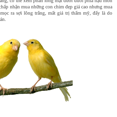
ắng, có thể xem phần lông mặt dưới đuôi phía hậu môn
i chấp nhận mua những con chim đẹp giá cao nhưng mua
 mọc ra sợi lông trắng, mất giá trị thẩm mỹ, đấy là do
án.