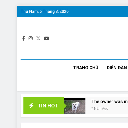
Skip
Thứ Năm, 6 Tháng 8, 2026
to
content
TRANG CHỦ
DIỄN ĐÀN
The owner was in
TIN HOT
7 Năm Ago
Why Do Bulldogs 
7 Năm Ago