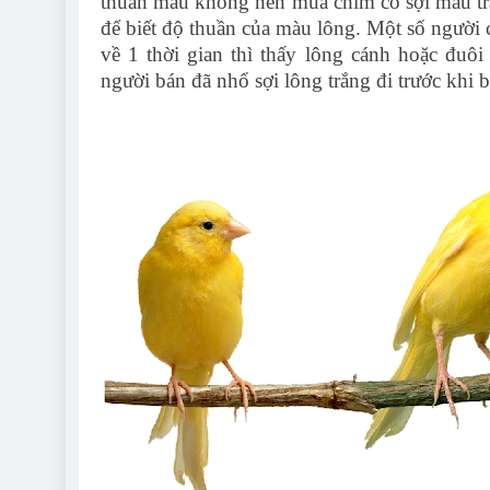
thuần màu không nên mua chim có sợi màu tr
để biết độ thuần của màu lông. Một số ngườ
về 1 thời gian thì thấy lông cánh hoặc đuôi
người bán đã nhổ sợi lông trắng đi trước khi b