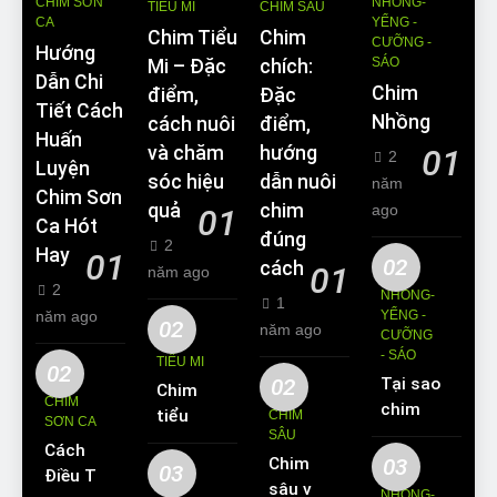
CHIM SƠN
NHỒNG-
TIỂU MI
CHIM SÂU
CA
YỂNG -
Chim Tiểu
Chim
CƯỠNG -
Hướng
SÁO
Mi – Đặc
chích:
Dẫn Chi
Chim
điểm,
Đặc
Tiết Cách
Nhồng
cách nuôi
điểm,
Huấn
và chăm
hướng
01
2
Luyện
sóc hiệu
dẫn nuôi
năm
Chim Sơn
quả
chim
ago
01
Ca Hót
đúng
2
Hay
01
02
cách
01
năm ago
2
NHỒNG-
1
năm ago
YỂNG -
02
năm ago
CƯỠNG
- SÁO
TIỂU MI
02
02
Tại sao
Chim
CHIM
chim
tiểu mi
CHIM
SƠN CA
Sáo lại
SÂU
ăn gì?
Cách
được
Chim
03
Kinh
03
Điều Trị
yêu
sâu và
nghiệm
NHỒNG-