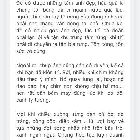
Để có được những tấm ảnh đẹp, hậu quả là
chúng tôi bủng da vì ngâm nước quá lâu,
người thì chân tay tê cứng vừa đứng rình vừa
phải nhẹ nhàng vận động tại chỗ. Chưa kể,
để có nhiều góc ảnh đẹp, lúc thì cả đoàn
phải lặn lội và tận khu trung tâm rừng, khi thì
phải di chuyển ra tận bìa rừng. Tốn công, tốn
sức vô cùng.
Ngoài ra, chụp ảnh cũng cần có duyên, kể cả
khi bạn đã kiên trì. Bởi, nhiều khi chim không
đậu theo ý mình. Nó quay lưng lại, hoặc nó
dáo dác, hay chim non không chịu há mỏ,…
nên rất cần bấm máy đúng lúc khi có bối
cảnh lý tưởng.
Mỗi khi chiều xuống, từng đàn cò ốc, cò
trắng, cồng cộc, diệc xám,… lũ lượt bay về
tựa những đợt sóng nhấp nhô trên bầu trời
xanh ngăn ngắt. Chúng tiếp tục lượn quanh