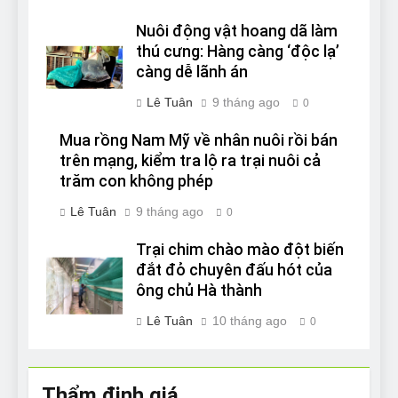
Nuôi động vật hoang dã làm
thú cưng: Hàng càng ‘độc lạ’
càng dễ lãnh án
Lê Tuân
9 tháng ago
0
Mua rồng Nam Mỹ về nhân nuôi rồi bán
trên mạng, kiểm tra lộ ra trại nuôi cả
trăm con không phép
Lê Tuân
9 tháng ago
0
Trại chim chào mào đột biến
đắt đỏ chuyên đấu hót của
ông chủ Hà thành
Lê Tuân
10 tháng ago
0
Thẩm định giá