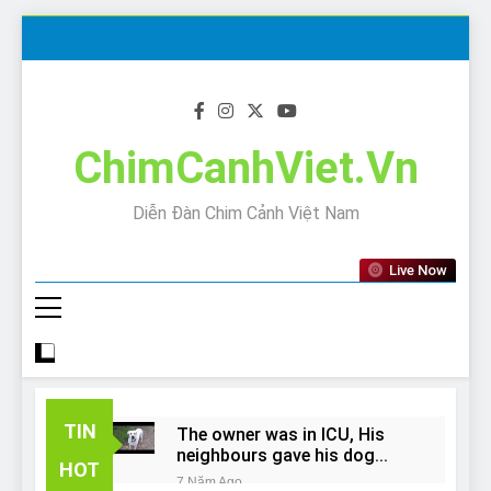
Skip
to
content
ChimCanhViet.Vn
Diễn Đàn Chim Cảnh Việt Nam
Live Now
TIN
The owner was in ICU, His
neighbours gave his dog
HOT
away!
7 Năm Ago