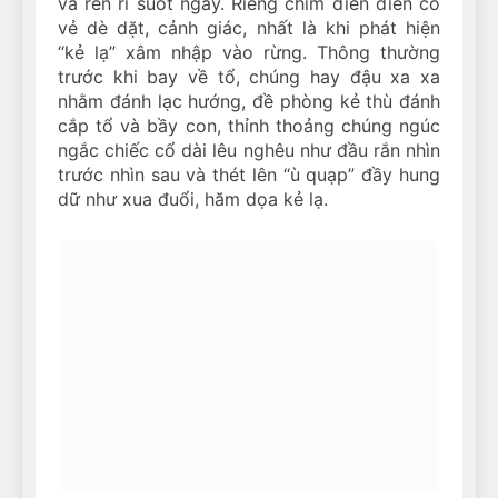
và rên rỉ suốt ngày. Riêng chim điên điển có
vẻ dè dặt, cảnh giác, nhất là khi phát hiện
“kẻ lạ” xâm nhập vào rừng. Thông thường
trước khi bay về tổ, chúng hay đậu xa xa
nhằm đánh lạc hướng, đề phòng kẻ thù đánh
cắp tổ và bầy con, thỉnh thoảng chúng ngúc
ngắc chiếc cổ dài lêu nghêu như đầu rắn nhìn
trước nhìn sau và thét lên “ù quạp” đầy hung
dữ như xua đuổi, hăm dọa kẻ lạ.