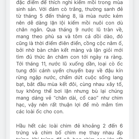
đặc điểm để thích nghi kiếm mồi trong mùa
sinh sản. Với đám cò trắng, thường sanh đẻ
từ tháng 5 đến tháng 8, là mùa nước kém
nên dễ dàng lặn lội kiếm mồi nuôi con dù
chân ngắn. Qua tháng 9 nước lũ tràn về,
mang theo phù sa và tôm cá dồi dào, đó
cũng là thời điểm điên điển, cồng cộc nằm ổ,
bởi nhờ bàn chân kết màng và lặn giỏi mới
tìm đủ thức ăn chăm con tới ngày ra ràng.
Tới tháng 11, nước lũ xuống dần, loại cò ốc
tung đôi cánh uyển chuyển bay về đậu kín
rừng ngập nước, chấm dứt cuộc sống lang
bạt, bắt đầu mùa kết đôi, cùng nhau xây tổ,
tuy không thể bơi lặn nhưng bù lại chúng
mang dáng vẻ “chân dài, cổ cao” như chim
hạc, vậy nên rất thuận lợi để mò mẫm tìm
các loài ốc cho con.
Hầu hết các loài chim đẻ khoảng 2 đến 6
trứng và chim bố chim mẹ thay nhau ấp