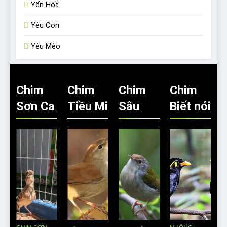
Yến Hót
Yêu Con
Yêu Mèo
Chim
Chim
Chim
Chim
Sơn Ca
Tiều Mi
Sâu
Biết nói