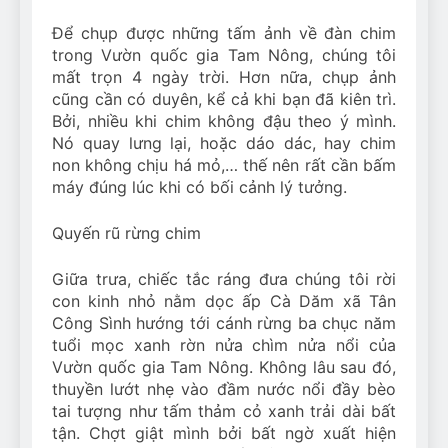
Để chụp được những tấm ảnh về đàn chim
trong Vườn quốc gia Tam Nông, chúng tôi
mất trọn 4 ngày trời. Hơn nữa, chụp ảnh
cũng cần có duyên, kể cả khi bạn đã kiên trì.
Bởi, nhiều khi chim không đậu theo ý mình.
Nó quay lưng lại, hoặc dáo dác, hay chim
non không chịu há mỏ,… thế nên rất cần bấm
máy đúng lúc khi có bối cảnh lý tưởng.
Quyến rũ rừng chim
Giữa trưa, chiếc tắc ráng đưa chúng tôi rời
con kinh nhỏ nằm dọc ấp Cà Dăm xã Tân
Công Sình hướng tới cánh rừng ba chục năm
tuổi mọc xanh rờn nửa chìm nửa nổi của
Vườn quốc gia Tam Nông. Không lâu sau đó,
thuyền lướt nhẹ vào đầm nước nổi đầy bèo
tai tượng như tấm thảm cỏ xanh trải dài bất
tận. Chợt giật mình bởi bất ngờ xuất hiện