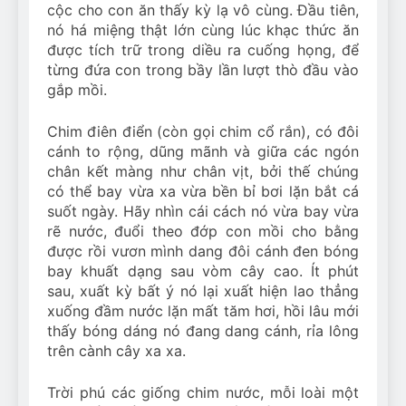
cộc cho con ăn thấy kỳ lạ vô cùng. Đầu tiên,
nó há miệng thật lớn cùng lúc khạc thức ăn
được tích trữ trong diều ra cuống họng, để
từng đứa con trong bầy lần lượt thò đầu vào
gắp mồi.
Chim điên điển (còn gọi chim cổ rắn), có đôi
cánh to rộng, dũng mãnh và giữa các ngón
chân kết màng như chân vịt, bởi thế chúng
có thể bay vừa xa vừa bền bỉ bơi lặn bắt cá
suốt ngày. Hãy nhìn cái cách nó vừa bay vừa
rẽ nước, đuổi theo đớp con mồi cho bằng
được rồi vươn mình dang đôi cánh đen bóng
bay khuất dạng sau vòm cây cao. Ít phút
sau, xuất kỳ bất ý nó lại xuất hiện lao thẳng
xuống đầm nước lặn mất tăm hơi, hồi lâu mới
thấy bóng dáng nó đang dang cánh, rỉa lông
trên cành cây xa xa.
Trời phú các giống chim nước, mỗi loài một