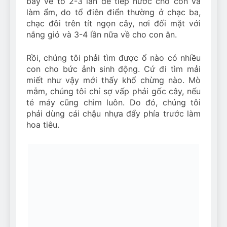
bay về tổ 2-3 lần để tiếp nước cho con và
làm ẩm, do tổ điên điển thường ở chạc ba,
chạc đôi trên tít ngọn cây, nơi đối mặt với
nắng gió và 3-4 lần nữa về cho con ăn.
Rồi, chúng tôi phải tìm được ổ nào có nhiều
con cho bức ảnh sinh động. Cứ đi tìm mải
miết như vậy mới thấy khổ chừng nào. Mò
mẫm, chúng tôi chỉ sợ vấp phải gốc cây, nếu
té máy cũng chìm luôn. Do đó, chúng tôi
phải dùng cái chậu nhựa đẩy phía trước làm
hoa tiêu.