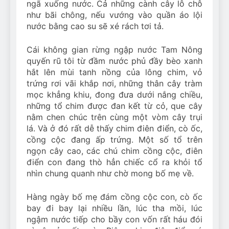
ngã xuống nước. Cả những cành cây lỗ chỗ
như bãi chông, nếu vướng vào quần áo lội
nước bằng cao su sẽ xé rách tơi tả.
Cái không gian rừng ngập nước Tam Nông
quyến rũ tôi từ đầm nước phủ đầy bèo xanh
hắt lên mùi tanh nồng của lông chim, vỏ
trứng rơi vãi khắp nơi, những thân cây tràm
mọc khẳng khiu, đong đưa dưới nắng chiều,
những tổ chim được đan kết từ cỏ, que cây
nằm chen chúc trên cùng một vòm cây trụi
lá. Và ở đó rất dễ thấy chim điên điển, cò ốc,
cồng cộc đang ấp trứng. Một số tổ trên
ngọn cây cao, các chú chim cồng cộc, điên
điển con đang thò hẳn chiếc cổ ra khỏi tổ
nhìn chung quanh như chờ mong bố mẹ về.
Hàng ngày bố mẹ đám cồng cộc con, cò ốc
bay đi bay lại nhiều lần, lúc tha mồi, lúc
ngậm nước tiếp cho bầy con vốn rất háu đói