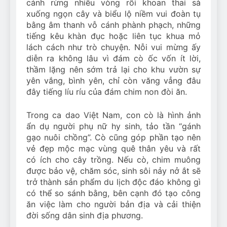
cánh rừng nhiều vòng rồi khoan thai sà
xuống ngọn cây và biểu lộ niềm vui đoàn tụ
bằng âm thanh vỗ cánh phành phạch, những
tiếng kêu khàn đục hoặc liên tục khua mỏ
lách cách như trò chuyện. Nỗi vui mừng ấy
diễn ra không lâu vì đám cò ốc vốn ít lời,
thầm lặng nên sớm trả lại cho khu vườn sự
yên vắng, bình yên, chỉ còn văng vẳng đâu
đây tiếng líu ríu của đám chim non đòi ăn.
Trong ca dao Việt Nam, con cò là hình ảnh
ẩn dụ người phụ nữ hy sinh, tảo tần “gánh
gạo nuôi chồng”. Cò cũng góp phần tạo nên
vẻ đẹp mộc mạc vùng quê thân yêu và rất
có ích cho cây trồng. Nếu cò, chim muông
được bảo vệ, chăm sóc, sinh sôi nảy nở ắt sẽ
trở thành sản phẩm du lịch độc đáo không gì
có thể so sánh bằng, bên cạnh đó tạo công
ăn việc làm cho người bản địa và cải thiện
đời sống dân sinh địa phương.