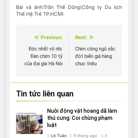
Bài và ảnh:
Trần Thế Dũng
(Công ty Du lịch
Thế Hệ Trẻ TP.HCM)
Previous:
Next:
Điều
hướng
Độc nhất vô nhị:
Chim công ngũ sắc
Đàn chim 10 tỷ
đột biến giá hàng
bài
của đại gia Hà Nội
chục triệu
viết
Tin tức liên quan
Nuôi động vật hoang dã làm
thú cưng: Coi chừng phạm
luật
Lê Tuân
9 tháng ago
0