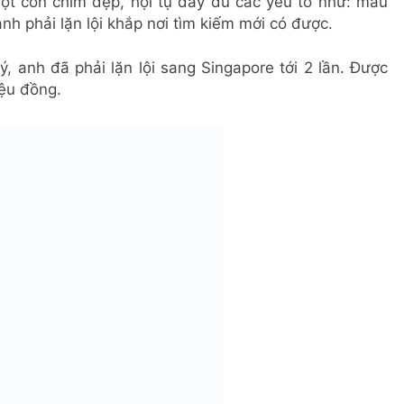
ột con chim đẹp, hội tụ đầy đủ các yếu tố như: màu
anh phải lặn lội khắp nơi tìm kiếm mới có được.
 anh đã phải lặn lội sang Singapore tới 2 lần. Được
iệu đồng.