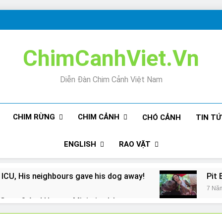
ChimCanhViet.Vn
Diễn Đàn Chim Cảnh Việt Nam
CHIM RỪNG
CHIM CẢNH
CHÓ CẢNH
TIN T
ENGLISH
RAO VẶT
 ICU, His neighbours gave his dog away!
Pit 
7 Nă
Snore? And How to Minimize It!