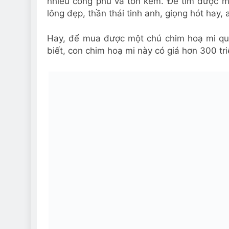
nhiều công phu và tốn kém. Để tìm được m
lông đẹp, thần thái tinh anh, giọng hót hay, 
Hay, để mua được một chú chim hoạ mi quý,
biết, con chim hoạ mi này có giá hơn 300 tr