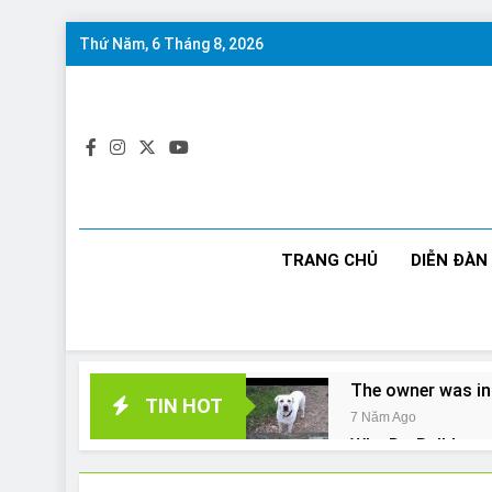
Skip
Thứ Năm, 6 Tháng 8, 2026
to
content
TRANG CHỦ
DIỄN ĐÀN
The owner was in
TIN HOT
7 Năm Ago
Why Do Bulldogs 
7 Năm Ago