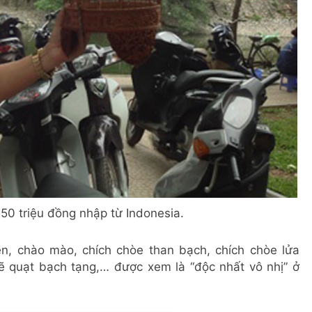
50 triệu đồng nhập từ Indonesia.
n, chào mào, chích chòe than bạch, chích chòe lửa
ẽ quạt bạch tạng,… được xem là “độc nhất vô nhị” ở