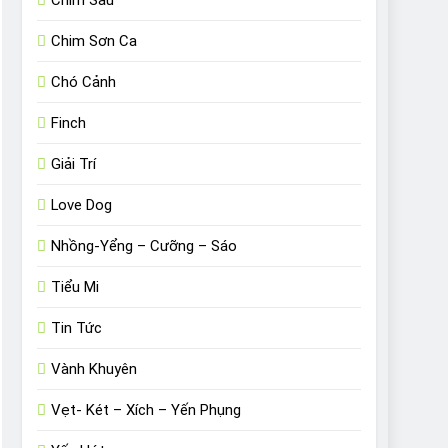
Chim Sâu
Chim Sơn Ca
Chó Cảnh
Finch
Giải Trí
Love Dog
Nhồng-Yểng – Cưỡng – Sáo
Tiểu Mi
Tin Tức
Vành Khuyên
Vẹt- Két – Xích – Yến Phụng