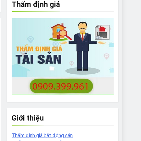
Thẩm định giá
e to What Bulldogs Can (and can’t) Eat
 Run Long Distances?
Do I Need to Groom My Bulldog
Giới thiệu
Thẩm định giá bất động sản