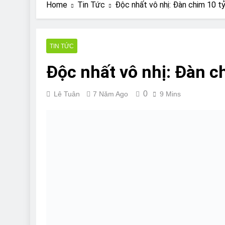
Are Bulldogs Lazy
Home
Tin Tức
Độc nhất vô nhị: Đàn chim 10 tỷ
7 Năm Ago
Do Bulldogs Fart?
7 Năm Ago
TIN TỨC
Bulldog Anal Gla
Độc nhất vô nhị: Đàn ch
7 Năm Ago
Can Bulldogs Pla
7 Năm Ago
0
Lê Tuân
7 Năm Ago
9 Mins