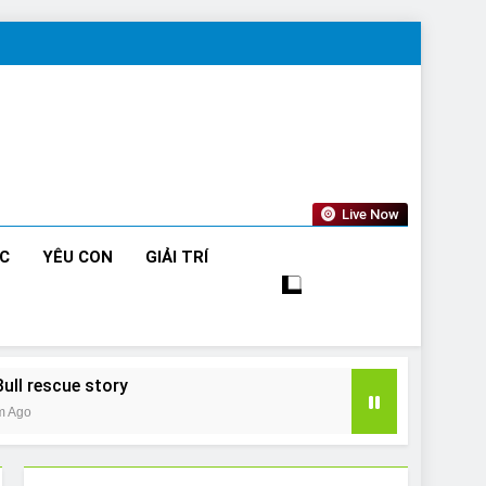
Live Now
ỨC
YÊU CON
GIẢI TRÍ
Bull rescue story
m Ago