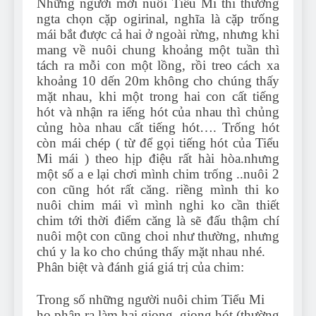
Những người mới nuôi Tiểu Mi thi thường
ngta chọn cặp ogirinal, nghĩa là cặp trống
mái bắt được cả hai ở ngoài rừng, nhưng khi
mang về nuôi chung khoảng một tuần thì
tách ra mỗi con một lồng, rồi treo cách xa
khoảng 10 dến 20m không cho chúng thấy
mặt nhau, khi một trong hai con cất tiếng
hót và nhận ra iếng hót của nhau thì chủng
củng hòa nhau cất tiếng hót…. Trống hót
còn mái chép ( từ để gọi tiếng hót của Tiểu
Mi mái ) theo hịp điệu rất hài hòa.nhưng
một số a e lại chơi mình chim trống ..nuôi 2
con cũng hót rất căng. riềng mình thi ko
nuôi chim mái vì mình nghi ko cần thiết
chim tới thời điểm căng là sẽ đấu thậm chí
nuôi một con cũng choi như thường, nhưng
chú y la ko cho chúng thấy mặt nhau nhé.
Phân biệt và đánh giá giá trị của chim:
Trong số những người nuôi chim Tiểu Mi
họ phân ra làm hai giọng, giọng hót (thường