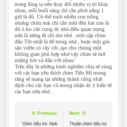
trong lồng ta nên thay đổi nhiều vị tri khác
nhau, mỗi buổi sáng chỉ cần phơi nắng 1
giờ là đủ. Có thể nuôi nhiều con trống
nhưng chim mái chỉ cần một đến hai con là
đủ ỏ ko cân cung đc nhé.điều quan trọng
nữa là siêng đi cội dọt nhé ..môt cặp chim
đấu Tốt nhất là để trong nhà , hoặc một góc
sân vườn có cây cối ,tạo cho chúng một
không gian phù hợp như vậy chim sẽ mở
miệng hót và đấu với nhau/
Trên đây là những kinh nghiệm chia sẽ cùng
với các bạn yêu thích chim Tiểu Mi mong
rằng sẽ mang lại những thành công nhất
định cho các bạn và mong nhận đc ý kiến từ
các bạn nữa nhé..
Previous:
Next:
Điều
hướng
Chim tiểu mi- Kinh
Thuần chim tiểu mi