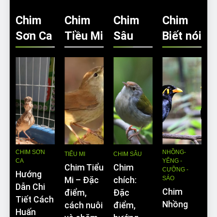
Chim
Chim
Chim
Chim
Sơn Ca
Tiều Mi
Sâu
Biết nói
CHIM SƠN
NHỒNG-
TIỂU MI
CHIM SÂU
CA
YỂNG -
Chim Tiểu
Chim
CƯỠNG -
Hướng
SÁO
Mi – Đặc
chích:
Dẫn Chi
Chim
điểm,
Đặc
Tiết Cách
Nhồng
cách nuôi
điểm,
Huấn