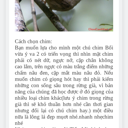
Can Bulldogs Play Fetch?
And How to Train Them!
7 Năm Ago
How Often Do I Need to
Groom My Bulldog
7 Năm Ago
Cách chọn chim:
Bạn muốn lựa cho mình một chú chim Bổi
vừa ý va 2 có triển vọng thì nhìn mặt chim
phải có nét dữ, ngực nở, cặp chân không
cao lắm, trên ngực có màu trắng điểm những
chấm nâu đen, cặp mắt màu nâu đỏ. Nếu
muốn chim có giọng hót hay thì phải kiếm
những con sống sâu trong rừng già, vì bản
năng của chúng đã học được ở đó giọng của
nhiều loại chim khác(lưu ý chim trong rừng
già thì sẽ khỏ thuần hơn nhé cần thơi gian
nhưng đổi lại có chú chim hay.) một điều
nữa là lông lá đẹp mụơt nhé.nhanh nhẹchim
nhé