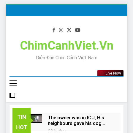
Skip
to
content
ChimCanhViet.Vn
Diễn Đàn Chim Cảnh Việt Nam
Live Now
TIN
The owner was in ICU, His
neighbours gave his dog
HOT
away!
7 Năm Ago