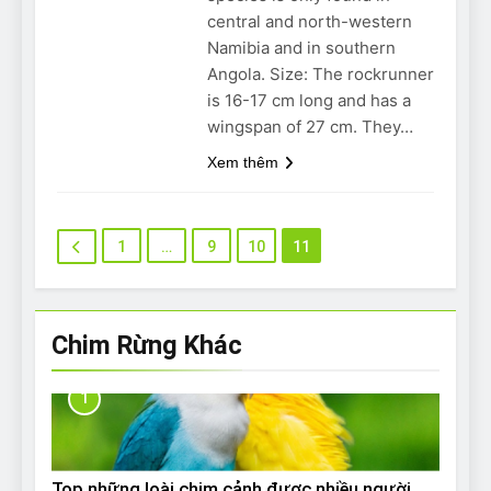
central and north-western
Namibia and in southern
Angola. Size: The rockrunner
is 16-17 cm long and has a
wingspan of 27 cm. They…
Xem thêm
1
…
9
10
11
Chim Rừng Khác
1
Top những loài chim cảnh được nhiều người