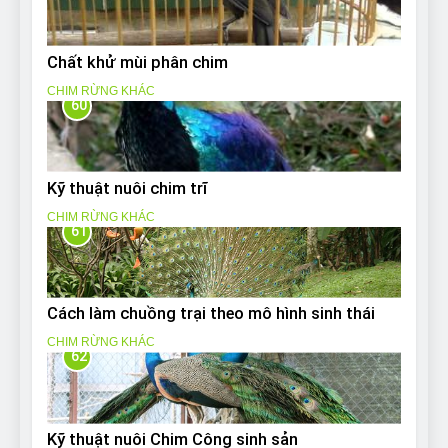
Chất khử mùi phân chim
CHIM RỪNG KHÁC
60
Kỹ thuật nuôi chim trĩ
CHIM RỪNG KHÁC
61
Cách làm chuồng trại theo mô hình sinh thái
CHIM RỪNG KHÁC
62
Kỹ thuật nuôi Chim Công sinh sản