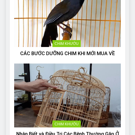
CHIM KHƯỚU
CÁC BƯỚC DƯỠNG CHIM KHI MỚI MUA VỀ
CHIM KHƯỚU
Nhận Biết và Điều Trị Các Bệnh Thường Gặp Ở