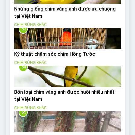
Những giống chim vàng anh được ưa chuộng
tại Việt Nam
CHIM RỪNG KHÁC
53
Kỹ thuật chăm sóc chim Hồng Tước
CHIM RỪNG KHÁC
54
Bốn loại chim vàng anh được nuôi nhiều nhất
tại Việt Nam
CHIM RỪNG KHÁC
55