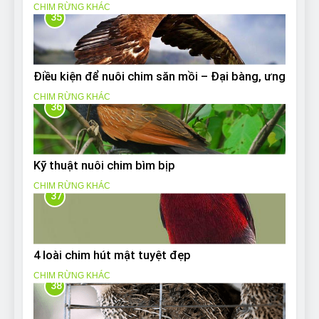
CHIM RỪNG KHÁC
35
Điều kiện để nuôi chim săn mồi – Đại bàng, ưng
CHIM RỪNG KHÁC
36
Kỹ thuật nuôi chim bìm bịp
CHIM RỪNG KHÁC
37
4 loài chim hút mật tuyệt đẹp
CHIM RỪNG KHÁC
38