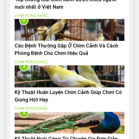
nuôi nhất ở Việt Nam
CHIM RỪNG KHÁC
2
Các Bệnh Thường Gặp Ở Chim Cảnh Và Cách
Phòng Bệnh Cho Chim Hiệu Quả
CHIM RỪNG KHÁC
3
Kỹ Thuật Huấn Luyện Chim Cảnh Giúp Chim Có
Giọng Hót Hay
CHIM RỪNG KHÁC
4
Kỹ Thuật Nuôi Công Từ Chuyên Gia Đơn Giản