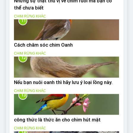
Những sự thật thú vị về chim ruồi mà bạn có
thể chưa biết
CHIM RỪNG KHÁC
11
Cách chăm sóc chim Oanh
CHIM RỪNG KHÁC
12
Nếu bạn nuôi oanh thì hãy lưu ý loại lồng này.
CHIM RỪNG KHÁC
13
công thức là thức ăn cho chim hút mật
CHIM RỪNG KHÁC
14