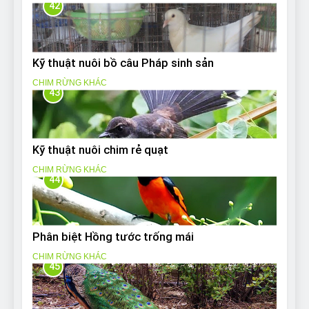
42
Kỹ thuật nuôi bồ câu Pháp sinh sản
CHIM RỪNG KHÁC
43
Kỹ thuật nuôi chim rẻ quạt
CHIM RỪNG KHÁC
44
Phân biệt Hồng tước trống mái
CHIM RỪNG KHÁC
45