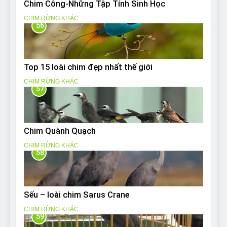
Chim Công-Những Tập Tính Sinh Học
CHIM RỪNG KHÁC
56
Top 15 loài chim đẹp nhất thế giới
CHIM RỪNG KHÁC
57
Chim Quành Quạch
CHIM RỪNG KHÁC
58
Sếu – loài chim Sarus Crane
CHIM RỪNG KHÁC
59