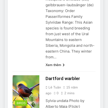
Can Bulldogs Play Fetch?
gelbbrauen-laubsänger (de)
And How to Train Them!
Taxonomy: Order
7 Năm Ago
Passeriformes Family
How Often Do I Need to
Sylviidae Range: This Asian
Groom My Bulldog
species is found breeding
7 Năm Ago
from just west of the Ural
Mountains to eastern
Siberia, Mongolia and north-
eastern China. They winter
from…
Xem thêm
Dartford warbler
Lê Tuân
15 năm
ago
0
2 mins
Sylvia undata Photo by
BIRDS
Alberto Maia (Flickr)