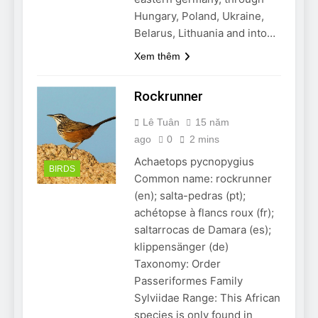
Hungary, Poland, Ukraine,
Belarus, Lithuania and into…
Xem thêm
Rockrunner
Lê Tuân
15 năm
ago
0
2 mins
Achaetops pycnopygius
BIRDS
Common name: rockrunner
(en); salta-pedras (pt);
achétopse à flancs roux (fr);
saltarrocas de Damara (es);
klippensänger (de)
Taxonomy: Order
Passeriformes Family
Sylviidae Range: This African
species is only found in