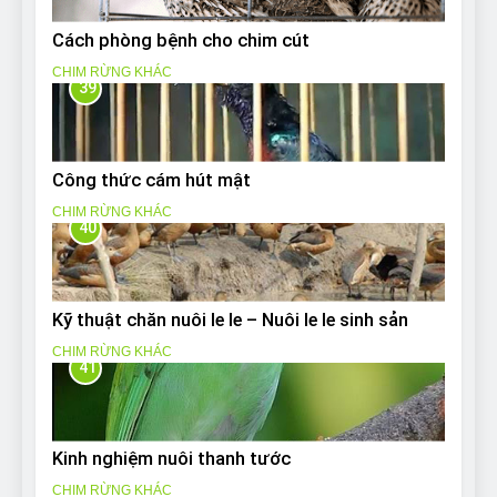
Cách phòng bệnh cho chim cút
CHIM RỪNG KHÁC
39
Công thức cám hút mật
CHIM RỪNG KHÁC
40
Kỹ thuật chăn nuôi le le – Nuôi le le sinh sản
CHIM RỪNG KHÁC
41
Kinh nghiệm nuôi thanh tước
CHIM RỪNG KHÁC