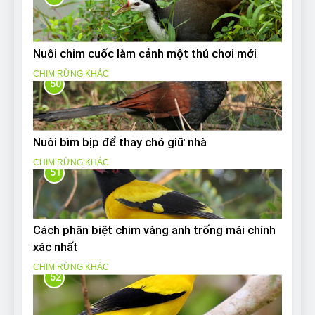
Nuôi chim cuốc làm cảnh một thú chơi mới
CHIM RỪNG KHÁC
50
Nuôi bìm bịp để thay chó giữ nhà
CHIM RỪNG KHÁC
51
Cách phân biệt chim vàng anh trống mái chính
xác nhất
CHIM RỪNG KHÁC
52