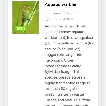
Aquatic warbler
Lê Tuân
15 năm
ago
0
3 mins
Acrocephalus paludicola
BIRDS
Common name: aquatic
warbler (en); felosa-aquática
(pt); phragmite aquatique (fr);
carricerín cejudo (es);
seggenrohrsänger (de)
Taxonomy: Order
Passeriformes Family
Sylviidae Range: This
species breeds across a
highly fragmented range at
less than 50 regular
breeding sites in eastern
Europe and near Asia, from
eastern germany, through