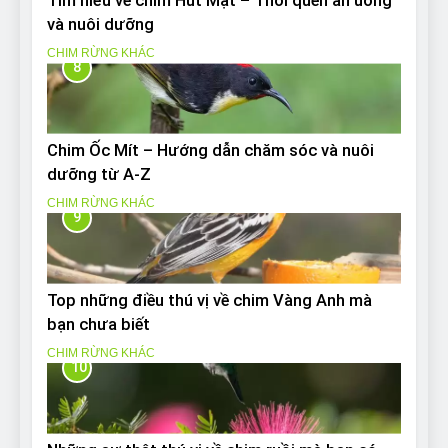
Tìm hiểu về chim Hút Mật – Thói quen ăn uống
và nuôi dưỡng
CHIM RỪNG KHÁC
8
Chim Ốc Mít – Hướng dẫn chăm sóc và nuôi
dưỡng từ A-Z
CHIM RỪNG KHÁC
9
Top những điều thú vị về chim Vàng Anh mà
bạn chưa biết
CHIM RỪNG KHÁC
10