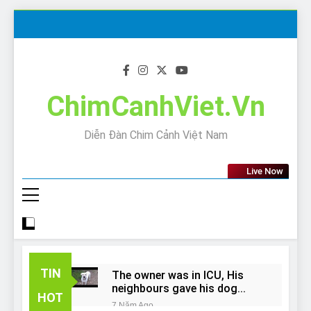
Skip
to
content
ChimCanhViet.Vn
Diễn Đàn Chim Cảnh Việt Nam
Live Now
TIN
The owner was in ICU, His
neighbours gave his dog
HOT
away!
7 Năm Ago