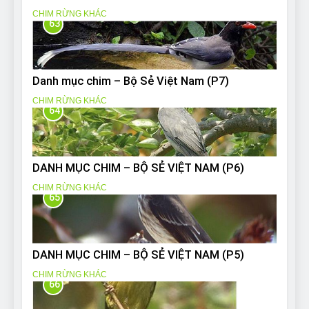
CHIM RỪNG KHÁC
63
Danh mục chim – Bộ Sẻ Việt Nam (P7)
CHIM RỪNG KHÁC
64
DANH MỤC CHIM – BỘ SẺ VIỆT NAM (P6)
CHIM RỪNG KHÁC
65
DANH MỤC CHIM – BỘ SẺ VIỆT NAM (P5)
CHIM RỪNG KHÁC
66