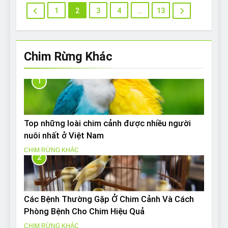
1
2
3
4
…
13
Chim Rừng Khác
1
Top những loài chim cảnh được nhiều người
nuôi nhất ở Việt Nam
CHIM RỪNG KHÁC
2
Các Bệnh Thường Gặp Ở Chim Cảnh Và Cách
Phòng Bệnh Cho Chim Hiệu Quả
CHIM RỪNG KHÁC