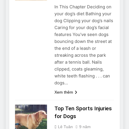
In This Chapter Deciding on
your dog’s diet Bathing your
dog Clipping your dog’s nails
Caring for your dog’s facial
features You’ve seen dogs
bouncing down the street at
the end of a leash or
streaking across the park
after a tennis ball. Nails
clipped, coats gleaming,
white teeth flashing . . . can
dogs…
Xem thêm
Top Ten Sports Injuries
for Dogs
Lê Tuân
9 năm