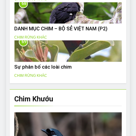
68
DANH MỤC CHIM – BỘ SẺ VIỆT NAM (P2)
CHIM RỪNG KHÁC
69
Sự phân bố các loài chim
CHIM RỪNG KHÁC
Chim Khướu