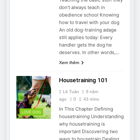
Can Bulldogs Play Fetch?
don’t always teach in
And How to Train Them!
obedience school Knowing
7 Năm Ago
how to travel with your dog
How Often Do I Need to
An old dog-training adage
Groom My Bulldog
still applies today: Every
7 Năm Ago
handler gets the dog he
deserves. In other words,…
Xem thêm
Housetraining 101
Lê Tuân
9 năm
ago
0
43 mins
In This Chapter Defining
LOVE DOG
housetraining Understanding
why housetraining is
important Discovering two
ways to housetrain Dealing