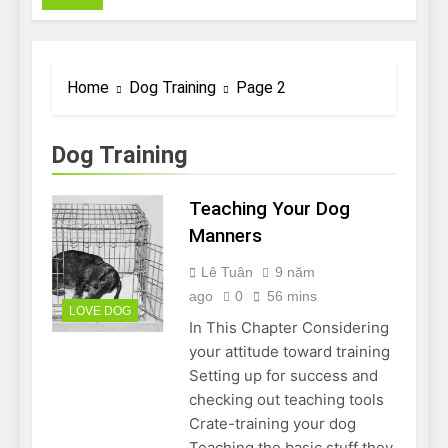
Pit Bull rescue story
7 Năm Ago
Why Do Bulldogs Snore?
And How to Minimize It!
Home
Dog Training
Page 2
7 Năm Ago
Are Bulldogs Lazy? Not as
much as you think and here’s
Dog Training
why!
7 Năm Ago
Do Bulldogs Fart? Yes! And
Teaching Your Dog
How to Stop It!
Manners
7 Năm Ago
The Ultimate Guide to What
Lê Tuân
9 năm
Bulldogs Can (and can’t) Eat
ago
0
56 mins
7 Năm Ago
LOVE DOG
In This Chapter Considering
Bulldog Anal Gland Problem
and How to Treat It
your attitude toward training
7 Năm Ago
Setting up for success and
Can Bulldogs Run Long
checking out teaching tools
Distances?
Crate-training your dog
7 Năm Ago
Teaching the basic stuff they