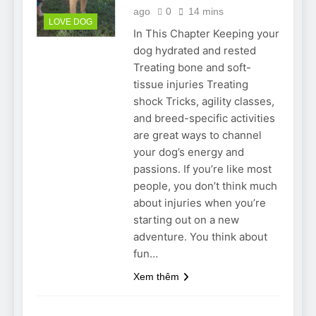
ago
0
14 mins
LOVE DOG
In This Chapter Keeping your
dog hydrated and rested
Treating bone and soft-
tissue injuries Treating
shock Tricks, agility classes,
and breed-specific activities
are great ways to channel
your dog’s energy and
passions. If you’re like most
people, you don’t think much
about injuries when you’re
starting out on a new
adventure. You think about
fun…
Xem thêm