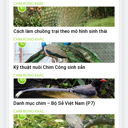
CHIM RỪNG KHÁC
61
Cách làm chuồng trại theo mô hình sinh thái
CHIM RỪNG KHÁC
62
Kỹ thuật nuôi Chim Công sinh sản
CHIM RỪNG KHÁC
63
Danh mục chim – Bộ Sẻ Việt Nam (P7)
CHIM RỪNG KHÁC
64