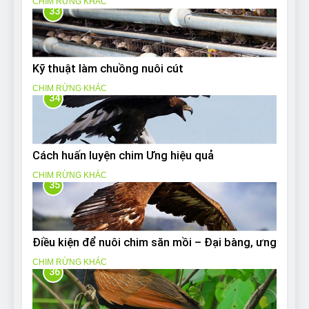
CHIM RỪNG KHÁC
33
Kỹ thuật làm chuồng nuôi cút
CHIM RỪNG KHÁC
34
Cách huấn luyện chim Ưng hiệu quả
CHIM RỪNG KHÁC
35
Điều kiện để nuôi chim săn mồi – Đại bàng, ưng
CHIM RỪNG KHÁC
36