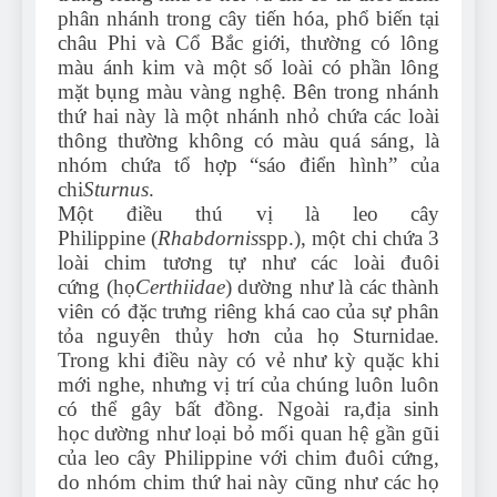
phân nhánh trong cây tiến hóa, phổ biến tại
châu Phi và Cổ Bắc giới, thường có lông
màu ánh kim và một số loài có phần lông
mặt bụng màu vàng nghệ. Bên trong nhánh
thứ hai này là một nhánh nhỏ chứa các loài
thông thường không có màu quá sáng, là
nhóm chứa tổ hợp “sáo điển hình” của
chi
Sturnus
.
Một điều thú vị là leo cây
Philippine (
Rhabdornis
spp.), một chi chứa 3
loài chim tương tự như các loài đuôi
cứng (họ
Certhiidae
) dường như là các thành
viên có đặc trưng riêng khá cao của sự phân
tỏa nguyên thủy hơn của họ Sturnidae.
Trong khi điều này có vẻ như kỳ quặc khi
mới nghe, nhưng vị trí của chúng luôn luôn
có thể gây bất đồng. Ngoài ra,địa sinh
học dường như loại bỏ mối quan hệ gần gũi
của leo cây Philippine với chim đuôi cứng,
do nhóm chim thứ hai này cũng như các họ