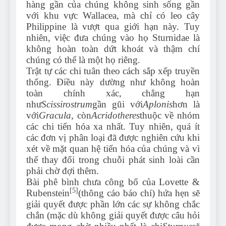
hàng gần của chúng không sinh sống gần
với khu vực Wallacea, mà chỉ có leo cây
Philippine là vượt qua giới hạn này. Tuy
nhiên, việc đưa chúng vào họ Sturnidae là
không hoàn toàn dứt khoát và thậm chí
chúng có thể là một họ riêng.
Trật tự các chi tuân theo cách sắp xếp truyền
thống. Điều này dường như không hoàn
toàn chính xác, chẳng hạn
như
Scissirostrum
gần gũi với
Aplonis
hơn là
với
Gracula
, còn
Acridotheres
thuộc về nhóm
các chi tiến hóa xa nhất. Tuy nhiên, quá ít
các đơn vị phân loại đã được nghiên cứu khi
xét về mặt quan hệ tiến hóa của chúng và vì
thế thay đổi trong chuỗi phát sinh loài cần
phải chờ đợi thêm.
Bài phê bình chưa công bố của Lovette &
[5]
Rubenstein
(thông cáo báo chí) hứa hẹn sẽ
giải quyết được phần lớn các sự không chắc
chắn (mặc dù không giải quyết được câu hỏi