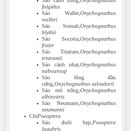
Sáo cánh hung,
Onychognathus
fulgidus
Sáo Waller,
Onychognathus
walleri
Sáo Somali,
Onychognathus
blythii
Sáo Socotra,
Onychognathus
frater
Sáo Tristram,
Onychognathus
tristramii
Sáo cánh nhạt,
Onychognathus
nabouroup
Sáo lông đầu
cứng,
Onychognathus salvadorii
Sáo mỏ trắng,
Onychognathus
albirostris
Sáo Neumann,
Onychognathus
neumanni
Chi
Poeoptera
Sáo đuôi hẹp,
Poeoptera
lugubris