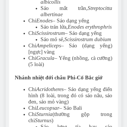
albicollis
Sáo mắt trần,
Streptocitta
albertinae
Chi
Enodes
– Sáo dạng yểng
Sáo trán lửa,
Enodes erythrophris
Chi
Scissirostrum
– Sáo dạng yểng
Sáo mỏ sẻ,
Scissirostrum dubium
Chi
Ampeliceps
– Sáo (dạng yểng)
[ngực] vàng
Chi
Gracula
– Yểng (nhồng, cà cưỡng)
(5 loài)
Nhánh nhiệt đới châu Phi-Cổ Bắc giớ
Chi
Acridotheres
– Sáo dạng yểng điển
hình (8 loài, trong đó có sáo nâu, sáo
đen, sáo mỏ vàng)
Chi
Leucopsar
– Sáo Bali
Chi
Sturnia
(thường gộp trong
chi
Sturnus
)
Sáo lưng tía hay sáo