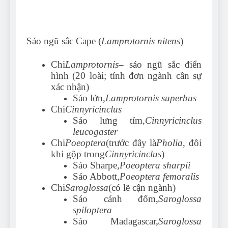
Sáo ngũ sắc Cape (
Lamprotornis nitens
)
Chi
Lamprotornis
– sáo ngũ sắc điển
hình (20 loài; tính đơn ngành cần sự
xác nhận)
Sáo lớn,
Lamprotornis superbus
Chi
Cinnyricinclus
Sáo lưng tím,
Cinnyricinclus
leucogaster
Chi
Poeoptera
(trước đây là
Pholia
, đôi
khi gộp trong
Cinnyricinclus
)
Sáo Sharpe,
Poeoptera sharpii
Sáo Abbott,
Poeoptera femoralis
Chi
Saroglossa
(có lẽ cận ngành)
Sáo cánh đốm,
Saroglossa
spiloptera
Sáo Madagascar,
Saroglossa