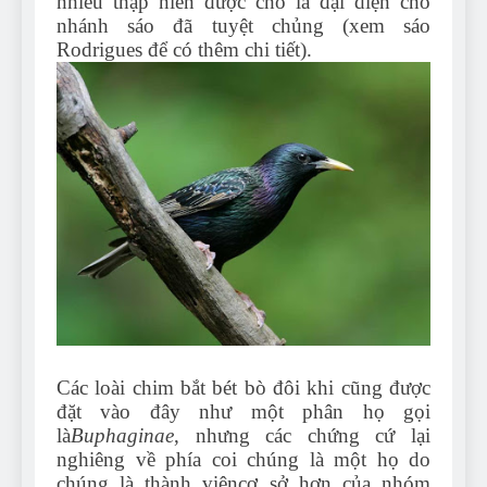
nhiều thập niên được cho là đại diện cho
nhánh sáo đã tuyệt chủng (xem sáo
Rodrigues để có thêm chi tiết).
Các loài chim bắt bét bò đôi khi cũng được
đặt vào đây như một phân họ gọi
là
Buphaginae
, nhưng các chứng cứ lại
nghiêng về phía coi chúng là một họ do
chúng là thành viêncơ sở hơn của nhóm