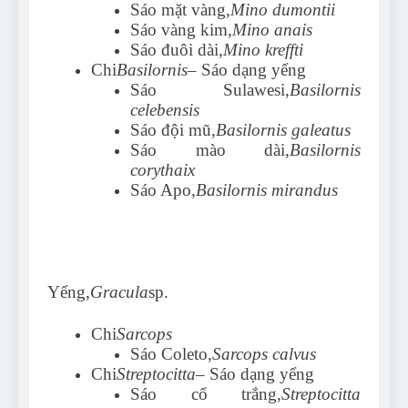
Sáo mặt vàng,
Mino dumontii
Sáo vàng kim,
Mino anais
Sáo đuôi dài,
Mino kreffti
Chi
Basilornis
– Sáo dạng yểng
Sáo Sulawesi,
Basilornis
celebensis
Sáo đội mũ,
Basilornis galeatus
Sáo mào dài,
Basilornis
corythaix
Sáo Apo,
Basilornis mirandus
Yểng,
Gracula
sp.
Chi
Sarcops
Sáo Coleto,
Sarcops calvus
Chi
Streptocitta
– Sáo dạng yểng
Sáo cổ trắng,
Streptocitta