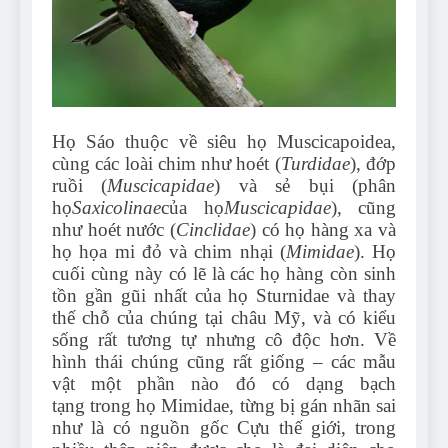
Can Bulldogs Play Fetch?
And How to Train Them!
7 Năm Ago
How Often Do I Need to
Groom My Bulldog
7 Năm Ago
Họ Sáo thuộc về siêu họ Muscicapoidea,
cùng các loài chim như hoét (
Turdidae
), đớp
ruồi (
Muscicapidae
) và sẻ bụi (phân
họ
Saxicolinae
của họ
Muscicapidae
), cũng
như hoét nước (
Cinclidae
) có họ hàng xa và
họ họa mi đỏ và chim nhại (
Mimidae
). Họ
cuối cùng này có lẽ là các họ hàng còn sinh
tồn gần gũi nhất của họ Sturnidae và thay
thế chỗ của chúng tại châu Mỹ, và có kiểu
sống rất tương tự nhưng cô độc hơn. Về
hình thái chúng cũng rất giống – các mẫu
vật một phần nào đó có dạng bạch
tạng trong họ Mimidae, từng bị gán nhãn sai
như là có nguồn gốc Cựu thế giới, trong