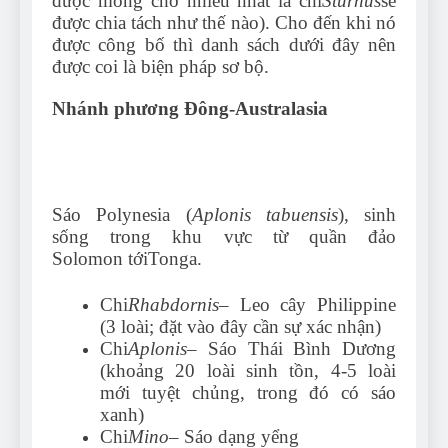
được mong chờ nhiều nhất là chi
Sturnus
sẽ
được chia tách như thế nào). Cho đến khi nó
được công bố thì danh sách dưới đây nên
được coi là biện pháp sơ bộ.
Nhánh phương Đông-Australasia
Sáo Polynesia (
Aplonis tabuensis
), sinh
sống trong khu vực từ quần đảo
Solomon tớiTonga.
Chi
Rhabdornis
– Leo cây Philippine
(3 loài; đặt vào đây cần sự xác nhận)
Chi
Aplonis
– Sáo Thái Bình Dương
(khoảng 20 loài sinh tồn, 4-5 loài
mới tuyệt chủng, trong đó có sáo
xanh)
Chi
Mino
– Sáo dạng yểng