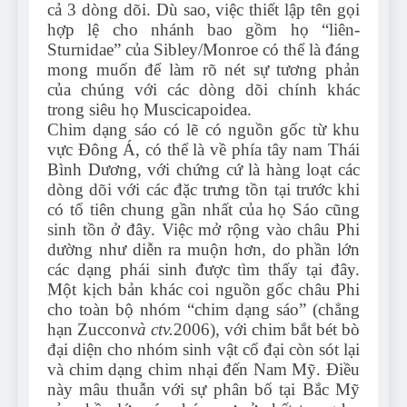
cả 3 dòng dõi. Dù sao, việc thiết lập tên gọi
hợp lệ cho nhánh bao gồm họ “liên-
Sturnidae” của Sibley/Monroe có thể là đáng
mong muốn để làm rõ nét sự tương phản
của chúng với các dòng dõi chính khác
trong siêu họ Muscicapoidea.
Chim dạng sáo có lẽ có nguồn gốc từ khu
vực Đông Á, có thể là về phía tây nam Thái
Bình Dương, với chứng cứ là hàng loạt các
dòng dõi với các đặc trưng tồn tại trước khi
có tổ tiên chung gần nhất của họ Sáo cũng
sinh tồn ở đây. Việc mở rộng vào châu Phi
dường như diễn ra muộn hơn, do phần lớn
các dạng phái sinh được tìm thấy tại đây.
Một kịch bản khác coi nguồn gốc châu Phi
cho toàn bộ nhóm “chim dạng sáo” (chẳng
hạn Zuccon
và ctv.
2006), với chim bắt bét bò
đại diện cho nhóm sinh vật cổ đại còn sót lại
và chim dạng chim nhại đến Nam Mỹ. Điều
này mâu thuẫn với sự phân bố tại Bắc Mỹ