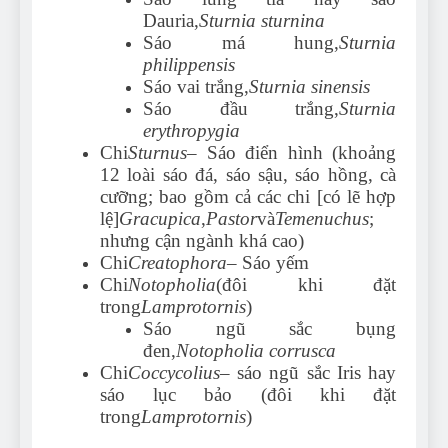
Dauria,
Sturnia sturnina
Sáo má hung,
Sturnia
philippensis
Sáo vai trắng,
Sturnia sinensis
Sáo đầu trắng,
Sturnia
erythropygia
Chi
Sturnus
– Sáo điển hình (khoảng
12 loài sáo đá, sáo sậu, sáo hồng, cà
cưỡng; bao gồm cả các chi [có lẽ hợp
lệ]
Gracupica
,
Pastor
và
Temenuchus
;
nhưng cận ngành khá cao)
Chi
Creatophora
– Sáo yếm
Chi
Notopholia
(đôi khi đặt
trong
Lamprotornis
)
Sáo ngũ sắc bụng
đen,
Notopholia corrusca
Chi
Coccycolius
– sáo ngũ sắc Iris hay
sáo lục bảo (đôi khi đặt
trong
Lamprotornis
)