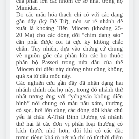
của phần lớn các nhóm cơ sở nhất trong họ
Mimidae..
Do các mẫu hóa thạch chỉ có với các dạng
gần đây (kỷ Đệ Tứ), nên sự rẽ nhánh đề
xuất là khoảng Tiền Miocen (khoảng 25-
20 Ma) cho các dòng dõi “chim dạng sáo”
cần phải được coi là cực kỳ không chắc
chắn. Tuy nhiên, dựa vào chứng cứ chung
về nguồn gốc của phần lớn các họ thuộc
phân bộ Passeri trong nửa đầu của thế
Miocen thì điều này dường như cũng không
quá xa từ dấu mốc này.
Các nghiên cứu gần đây đã nhận dạng hai
nhánh chính của họ này, trong đó nhánh thứ
nhất tương ứng với “yểng/sáo không điển
hình” nói chung có màu nâu xám, thường
có sọc, hơi lớn cùng các dòng dõi khác chủ
yếu là châu Á-Thái Bình Dương và nhánh
thứ hai là các đơn vị phân loại thường có
kích thước nhỏ hơn, đôi khi có các đặc
trưng riêng khá rõ nét và chỉ có từ thời điểm