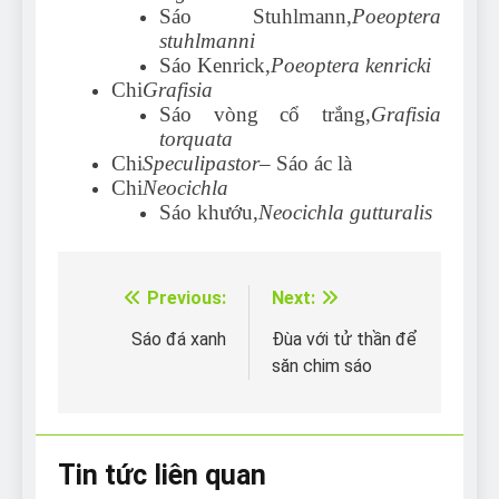
Sáo Stuhlmann,
Poeoptera
stuhlmanni
Sáo Kenrick,
Poeoptera kenricki
Chi
Grafisia
Sáo vòng cổ trắng,
Grafisia
torquata
Chi
Speculipastor
– Sáo ác là
Chi
Neocichla
Sáo khướu,
Neocichla gutturalis
Previous:
Next:
Điều
hướng
Sáo đá xanh
Đùa với tử thần để
săn chim sáo
bài
viết
Tin tức liên quan