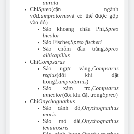
aurata
Chi
Spreo
(cận ngành
với
Lamprotornis
và có thể được gộp
vào đó)
Sáo khoang châu Phi,
Spreo
bicolor
Sáo Fischer,
Spreo fischeri
Sáo chỏm đầu trắng,
Spreo
albicapillus
Chi
Compsarus
Sáo ngực vàng,
Compsarus
regius
(đôi khi đặt
trong
Lamprotornis
)
Sáo xám tro,
Compsarus
unicolor
(đôi khi đặt trong
Spreo
)
Chi
Onychognathus
Sáo cánh đỏ,
Onychognathus
morio
Sáo mỏ dài,
Onychognathus
tenuirostris