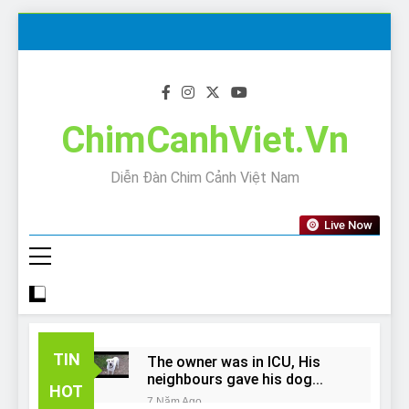
Skip
to
content
ChimCanhViet.Vn
Diễn Đàn Chim Cảnh Việt Nam
Live Now
TIN
The owner was in ICU, His
neighbours gave his dog
HOT
away!
7 Năm Ago