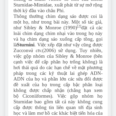
Sturnidae-Mimidae, xuất phát từ sự mở rộng
thời kỳ đầu vào châu Phi.
Thông thường chim dạng sáo được coi là
một họ, như trong bài này. Một số tác giả,
[2]
như Sibley & Monroe (1990)
đặt cả các
loài chim dạng chim nhại vào trong họ này
và hạ chim dạng sáo xuống cấp tông, gọi
là
Sturnini
. Việc xếp đặt như vậy cũng được
Zuccon
và ctv.
(2006) sử dụng. Tuy nhiên,
việc gộp nhóm của Sibley & Monroe (bên
cạnh việc để cấp phân họ trống không) là
hơi thái quá do các hạn chế về mặt phương
pháp trong các kỹ thuật lai ghép ADN-
ADN của họ và phần lớn các sửa đổi được
đề xuất của họ trong cấp bậc phân loại
không được chấp nhận (chẳng hạn xem
bộ Ciconiiformes). Việc gộp nhóm họ
Sturnidae bao gồm tất cả này không cung
cấp được thông tin liên quan tới địa sinh
học và làm mơ hồ các khác biệt tiến hóa của