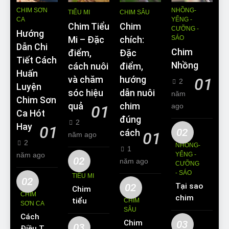
CHIM SƠN
NHỒNG-
TIỂU MI
CHIM SÂU
CA
YỂNG -
Chim Tiểu
Chim
CƯỠNG -
Hướng
SÁO
Mi – Đặc
chích:
Dẫn Chi
Chim
điểm,
Đặc
Tiết Cách
Nhồng
cách nuôi
điểm,
Huấn
và chăm
hướng
01
2
Luyện
sóc hiệu
dẫn nuôi
năm
Chim Sơn
quả
chim
ago
01
Ca Hót
đúng
2
Hay
01
02
cách
01
năm ago
2
NHỒNG-
1
năm ago
YỂNG -
02
năm ago
CƯỠNG
- SÁO
TIỂU MI
02
02
Tại sao
Chim
CHIM
chim
tiểu mi
CHIM
SƠN CA
Sáo lại
SÂU
ăn gì?
Cách
được
Chim
03
Kinh
03
Điều Trị