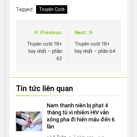
Tagged:
Truyện Cười
Previous:
Next:
Điều
hướng
Truyện cười 18+
Truyện cười 18+
hay nhất – phần
hay nhất – phần 64
bài
63
viết
Tin tức liên quan
Nam thanh niên bị phạt 4
tháng tù vì nhiễm HIV vẫn
xông pha đi hiến máυ đến 6
lần
Lê Tuân
7 năm ago