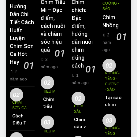
Chim Tiểu
Chim
CƯỠNG -
Hướng
SÁO
Mi – Đặc
chích:
Dẫn Chi
Chim
điểm,
Đặc
Tiết Cách
Nhồng
cách nuôi
điểm,
Huấn
và chăm
hướng
01
2
Luyện
sóc hiệu
dẫn nuôi
năm
Chim Sơn
quả
chim
ago
01
Ca Hót
đúng
2
Hay
01
02
cách
01
năm ago
2
NHỒNG-
1
năm ago
YỂNG -
02
năm ago
CƯỠNG
- SÁO
TIỂU MI
02
02
Tại sao
Chim
CHIM
chim
tiểu mi
CHIM
SƠN CA
Sáo lại
SÂU
ăn gì?
Cách
được
Chim
03
Kinh
03
Điều Trị
yêu
sâu và
nghiệm
NHỒNG-
Hiệu
TIỂU MI
thích
những
YỂNG -
nuôi