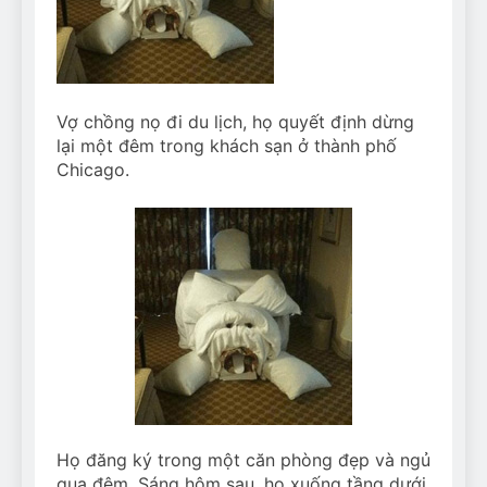
Can Bulldogs Play Fetch?
And How to Train Them!
7 Năm Ago
How Often Do I Need to
Groom My Bulldog
Vợ chồng nọ đi du lịch, họ quyết định dừng
7 Năm Ago
lại một đêm trong khách sạn ở thành phố
Chicago.
Họ đăng ký trong một căn phòng đẹp và ngủ
qua đêm. Sáng hôm sau, họ xuống tầng dưới