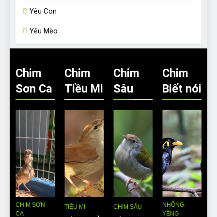
Yêu Con
Yêu Mèo
Chim
Chim
Chim
Chim
Sơn Ca
Tiều Mi
Sâu
Biết nói
CHIM SƠN
NHỒNG-
TIỂU MI
CHIM SÂU
CA
YỂNG -