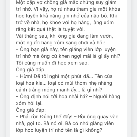
Một cặp vợ chồng già mắc chứng suy giảm
trí nhớ. Vì vậy, họ rủ nhau tham gia một khóa
học luyện khả năng ghi nhớ của não bộ. Khi
trở về nhà, họ khoe với họ hàng, làng xóm
rằng kết quả thật là tuyệt vời.
Vài tháng sau, khi ông già đang làm vườn,
một người hàng xóm sang chơi và hỏi:
– Ông bạn già này, tên giảng viên lớp luyện
trí nhớ mà ông cứ khen ngợi mãi là gì ấy nhỉ?
Tôi cũng muốn đi học xem sao.
Ông già đáp:
– Hừm! Để tôi nghĩ một phút đã… Tên của
loại hoa kia… loại có mùi thơm nhẹ nhàng
cánh trắng mỏng manh ấy… là gì nhỉ?
– Ông định nói tới hoa nhài hả? – Người hàng
xóm hỏi lại.
Ông già đáp:
– Phải rồi! Đúng thế đấy! – Rồi ông quay vào
nhà, gọi to. Bà nó ơi! Bà có nhớ giảng viên
lớp học luyện trí nhớ tên là gì không?