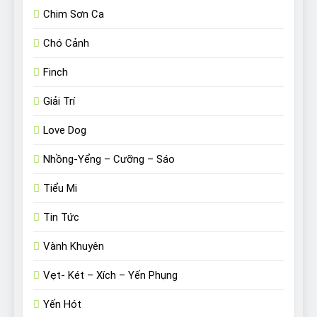
Chim Sơn Ca
Chó Cảnh
Finch
Giải Trí
Love Dog
Nhồng-Yểng – Cưỡng – Sáo
Tiểu Mi
Tin Tức
Vành Khuyên
Vẹt- Két – Xích – Yến Phụng
Yến Hót