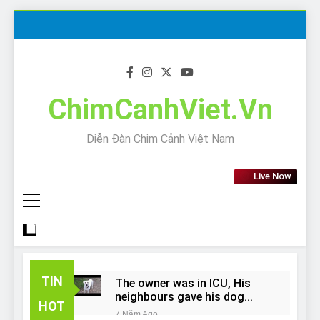
Skip
to
content
ChimCanhViet.Vn
Diễn Đàn Chim Cảnh Việt Nam
Live Now
TIN
The owner was in ICU, His
neighbours gave his dog
HOT
away!
7 Năm Ago