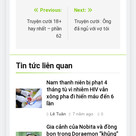
Previous:
Next:
Điều
hướng
Truyện cười 18+
Truyện cười : Ông
hay nhất – phần
đã ngủ với vợ tôi
bài
62
viết
Tin tức liên quan
Nam thanh niên bị phạt 4
tháng tù vì nhiễm HIV vẫn
xông pha đi hiến máυ đến 6
lần
Lê Tuân
7 năm ago
0
Gia cảnh của Nobita và đồng
bọn trong Doraemon “khủng”