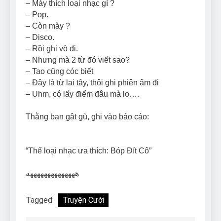
– Mày thích loại nhạc gì ?
– Pop.
– Còn mày ?
– Disco.
– Rồi ghi vô đi.
– Nhưng mà 2 từ đó viết sao?
– Tao cũng cóc biết
– Đây là từ lai tây, thôi ghi phiên âm đi
– Uhm, có lấy điểm đâu mà lo….
Thằng bạn gật gù, ghi vào báo cáo:
“Thể loại nhạc ưa thích: Bóp Đít Cô”
ههههههههههههههه
Tagged:
Truyện Cười