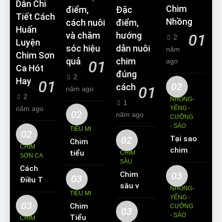
Dẫn Chi
Chim
điểm,
Đặc
Tiết Cách
Nhồng
cách nuôi
điểm,
Huấn
và chăm
hướng
01
2
Luyện
sóc hiệu
dẫn nuôi
năm
Chim Sơn
quả
chim
ago
01
Ca Hót
đúng
2
Hay
01
02
cách
01
năm ago
2
NHỒNG-
1
năm ago
YỂNG -
02
năm ago
CƯỠNG
- SÁO
TIỂU MI
02
02
Tại sao
Chim
CHIM
chim
tiểu mi
CHIM
SƠN CA
Sáo lại
SÂU
ăn gì?
Cách
được
Chim
03
Kinh
03
Điều Trị
yêu
sâu và
nghiệm
NHỒNG-
Hiệu
TIỂU MI
thích
những
YỂNG -
nuôi
Quả
03
Chim
nuôi
CƯỠNG
thông
chim
03
Các
- SÁO
Tiểu Mi
làm thú
CHIM
tin cơ
tiểu mi