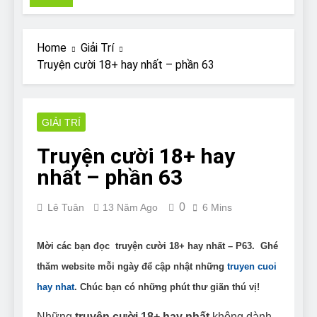
Pit Bull rescue story
7 Năm Ago
Why Do Bulldogs Snore?
Home
Giải Trí
And How to Minimize It!
Truyện cười 18+ hay nhất – phần 63
7 Năm Ago
Are Bulldogs Lazy? Not as
much as you think and here’s
why!
GIẢI TRÍ
7 Năm Ago
Do Bulldogs Fart? Yes! And
Truyện cười 18+ hay
How to Stop It!
nhất – phần 63
7 Năm Ago
The Ultimate Guide to What
Bulldogs Can (and can’t) Eat
0
Lê Tuân
13 Năm Ago
6 Mins
7 Năm Ago
Bulldog Anal Gland Problem
and How to Treat It
Mời các bạn đọc truyện cười 18+ hay nhất – P63. Ghé
7 Năm Ago
thăm website mỗi ngày để cập nhật những
truyen cuoi
Can Bulldogs Run Long
hay nhat
. Chúc bạn có những phút thư giãn thú vị!
Distances?
7 Năm Ago
Những
truyện cười 18+ hay nhất
không dành