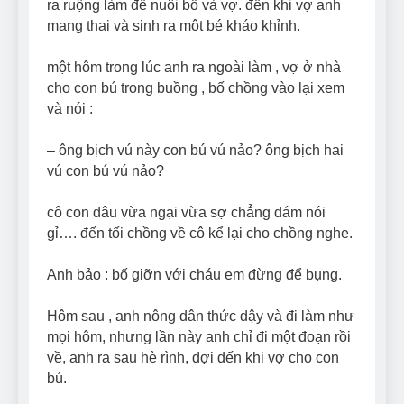
ra ruộng làm để nuôi bố và vợ. đến khi vợ anh
mang thai và sinh ra một bé kháo khỉnh.
một hôm trong lúc anh ra ngoài làm , vợ ở nhà
cho con bú trong buồng , bố chồng vào lại xem
và nói :
– ông bịch vú này con bú vú nảo? ông bịch hai
vú con bú vú nảo?
cô con dâu vừa ngại vừa sợ chẳng dám nói
gỉ…. đến tối chồng về cô kể lại cho chồng nghe.
Anh bảo : bố giỡn với cháu em đừng để bụng.
Hôm sau , anh nông dân thức dậy và đi làm như
mọi hôm, nhưng lần này anh chỉ đi một đoạn rồi
về, anh ra sau hè rình, đợi đến khi vợ cho con
bú.