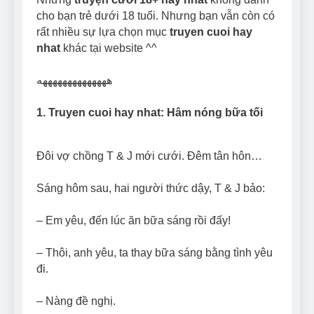
Can Bulldogs Play Fetch?
cho bạn trẻ dưới 18 tuổi. Nhưng bạn vẫn còn có
And How to Train Them!
rất nhiều sự lựa chọn mục
truyen cuoi hay
7 Năm Ago
nhat
khác tại website ^^
How Often Do I Need to
Groom My Bulldog
ههههههههههههههه
7 Năm Ago
1. Truyen cuoi hay nhat: Hâm nóng bữa tối
Đôi vợ chồng T & J mới cưới. Đêm tân hôn…
Sáng hôm sau, hai người thức dậy, T & J bảo:
– Em yêu, đến lúc ăn bữa sáng rồi đấy!
– Thôi, anh yêu, ta thay bữa sáng bằng tình yêu
đi.
– Nàng đề nghị.