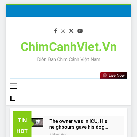
Skip
to
content
ChimCanhViet.Vn
Diễn Đàn Chim Cảnh Việt Nam
Live Now
TIN
The owner was in ICU, His
neighbours gave his dog
HOT
away!
7 Năm Ago