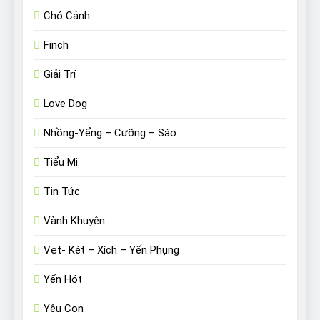
Chó Cảnh
Finch
Giải Trí
Love Dog
Nhồng-Yểng – Cưỡng – Sáo
Tiểu Mi
Tin Tức
Vành Khuyên
Vẹt- Két – Xích – Yến Phụng
Yến Hót
Yêu Con