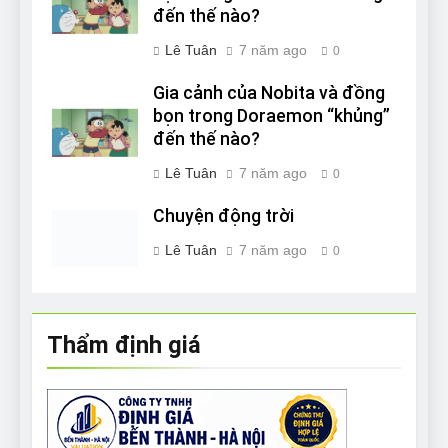
đến thế nào?
Lê Tuân
7 năm ago
0
Gia cảnh của Nobita và đồng
bọn trong Doraemon “khủng”
đến thế nào?
Lê Tuân
7 năm ago
0
Chuyện động trời
Lê Tuân
7 năm ago
0
Thẩm định giá