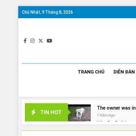
Skip
Chủ Nhật, 9 Tháng 8, 2026
to
content
TRANG CHỦ
DIỄN ĐÀN
The owner was in
TIN HOT
7 Năm Ago
Why Do Bulldogs 
7 Năm Ago