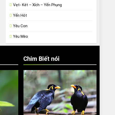
Vẹt- Két – Xích – Yến Phụng
Yến Hót
Yêu Con
Yêu Mèo
Chim Biết nói