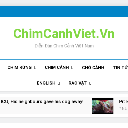
ChimCanhViet.Vn
Diễn Đàn Chim Cảnh Việt Nam
CHIM RỪNG
CHIM CẢNH
CHÓ CẢNH
TIN T
ENGLISH
RAO VẶT
 ICU, His neighbours gave his dog away!
Pit 
7 Nă
Snore? And How to Minimize It!