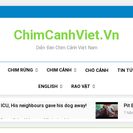
ChimCanhViet.Vn
Diễn Đàn Chim Cảnh Việt Nam
CHIM RỪNG
CHIM CẢNH
CHÓ CẢNH
TIN T
ENGLISH
RAO VẶT
 ICU, His neighbours gave his dog away!
Pit 
7 Nă
Snore? And How to Minimize It!