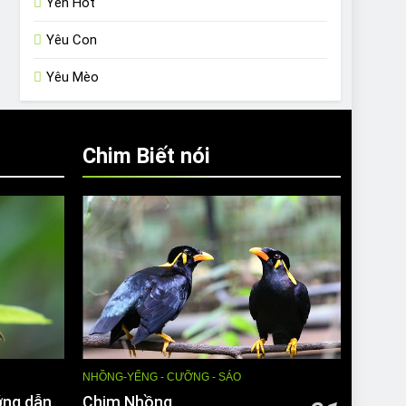
Yến Hót
Yêu Con
Yêu Mèo
Chim Biết nói
NHỒNG-YỂNG - CƯỠNG - SÁO
ớng dẫn
Chim Nhồng