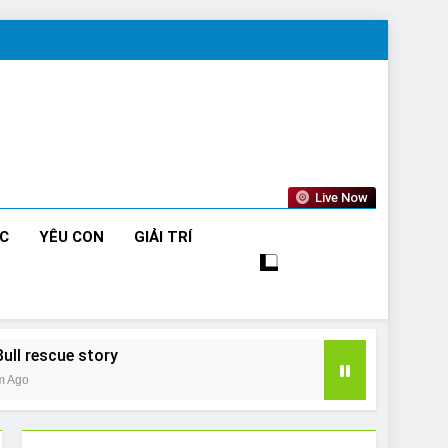
Live Now
ỨC
YÊU CON
GIẢI TRÍ
Bull rescue story
m Ago