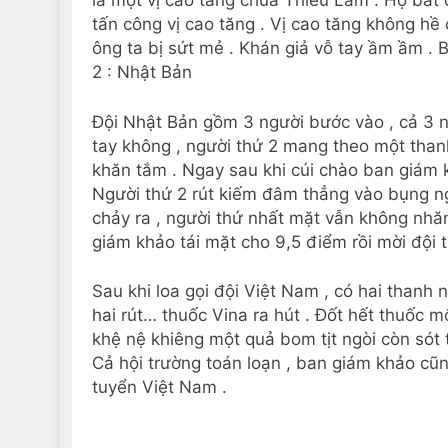
là một vị cao tăng chùa Thiếu Lâm . Họ bắt 
tấn công vị cao tăng . Vị cao tăng không hề
ông ta bị sứt mẻ . Khán giả vỗ tay ầm ầm .
2 : Nhật Bản
Đội Nhật Bản gồm 3 người bước vào , cả 3 ng
tay không , người thứ 2 mang theo một tha
khăn tắm . Ngay sau khi cúi chào ban giám khả
Người thứ 2 rút kiếm đâm thẳng vào bụng ng
chảy ra , người thứ nhất mặt vẫn không nhăn
giám khảo tái mặt cho 9,5 điểm rồi mời đội 
Sau khi loa gọi đội Việt Nam , có hai thanh 
hai rút… thuốc Vina ra hút . Đốt hết thuốc mộ
khệ nệ khiêng một quả bom tịt ngòi còn sót
Cả hội trường toán loạn , ban giám khảo cũ
tuyển Việt Nam .