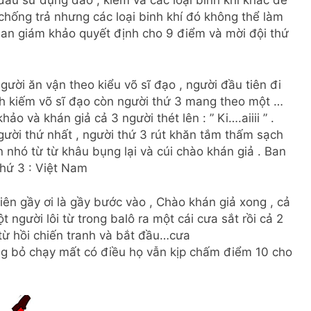
đầu sử dụng đao , kiếm và các loại binh khí khác để
 chống trả nhưng các loại binh khí đó không thể làm
 Ban giám khảo quyết định cho 9 điểm và mời đội thứ
ười ăn vận theo kiểu võ sĩ đạo , người đầu tiên đi
nh kiếm võ sĩ đạo còn người thứ 3 mang theo một …
o và khán giả cả 3 người thét lên : ” Ki….aiiii ” .
ười thứ nhất , người thứ 3 rút khăn tắm thấm sạch
 nhó từ từ khâu bụng lại và cúi chào khán giả . Ban
thứ 3 : Việt Nam
niên gầy ơi là gầy bước vào , Chào khán giả xong , cả
t người lôi từ trong balô ra một cái cưa sắt rồi cả 2
 từ hồi chiến tranh và bắt đầu…cưa
ng bỏ chạy mất có điều họ vẫn kịp chấm điểm 10 cho