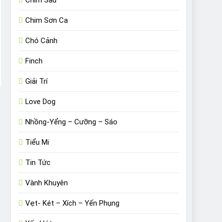
Chim Sâu
Chim Sơn Ca
Chó Cảnh
Finch
Giải Trí
Love Dog
Nhồng-Yểng – Cưỡng – Sáo
Tiểu Mi
Tin Tức
Vành Khuyên
Vẹt- Két – Xích – Yến Phụng