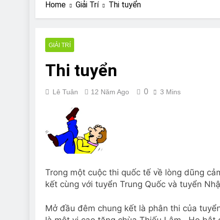
Are Bulldogs Lazy
Home
Giải Trí
Thi tuyển
7 Năm Ago
Do Bulldogs Fart?
7 Năm Ago
GIẢI TRÍ
Bulldog Anal Gla
Thi tuyển
7 Năm Ago
Can Bulldogs Pla
7 Năm Ago
0
Lê Tuân
12 Năm Ago
3 Mins
Trong một cuộc thi quốc tế về lòng dũng cả
kết cùng với tuyển Trung Quốc và tuyển Nhậ
Mở đầu đêm chung kết là phân thi của tuyển 