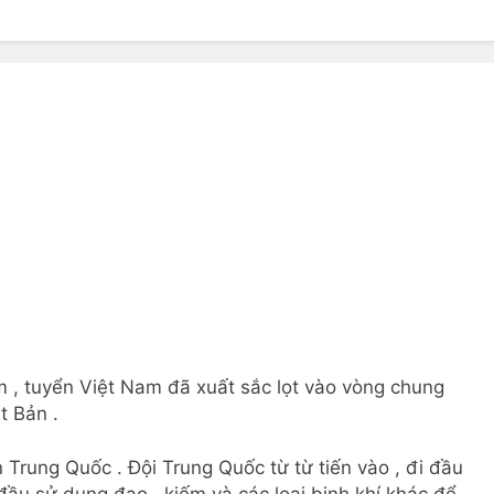
? Not as much as you think and here’s why!
 Yes! And How to Stop It!
The Ultimate Guid
7 Năm Ago
nd Problem and How to Treat It
Can Bulldogs
7 Năm Ago
y Fetch? And How to Train Them!
How Often 
7 Năm Ago
m , tuyển Việt Nam đã xuất sắc lọt vào vòng chung
t Bản .
Trung Quốc . Đội Trung Quốc từ từ tiến vào , đi đầu