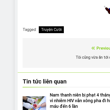
Tagged:
Truyện Cười
Previo
Điều
hướng
Tôi cũng vừa ăn tới
bài
viết
Tin tức liên quan
Nam thanh niên bị phạt 4 thán
vì nhiễm HIV vẫn xông pha đi h
máυ đến 6 lần