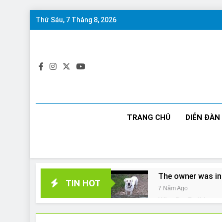
Skip
Thứ Sáu, 7 Tháng 8, 2026
to
content
TRANG CHỦ
DIỄN ĐÀN
The owner was in
TIN HOT
7 Năm Ago
Why Do Bulldogs 
7 Năm Ago