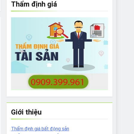
Thẩm định giá
e to What Bulldogs Can (and can’t) Eat
 Run Long Distances?
Do I Need to Groom My Bulldog
Giới thiệu
Thẩm định giá bất động sản