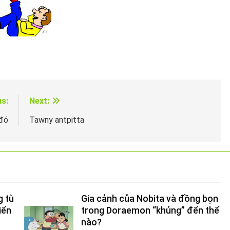
us:
Next:
 đó
Tawny antpitta
g tù
Gia cảnh của Nobita và đồng bọn
iến
trong Doraemon “khủng” đến thế
nào?