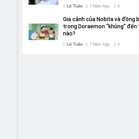
Lê Tuân
7 Năm Ago
0
Gia cảnh của Nobita và đồng 
trong Doraemon “khủng” đến 
nào?
Lê Tuân
7 Năm Ago
0