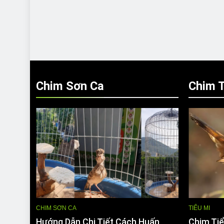
Chim Sơn Ca
Chim T
CHIM SƠN CA
TIỂU MI
Hướng Dẫn Chi Tiết Cách Huấn
Chim Tiể