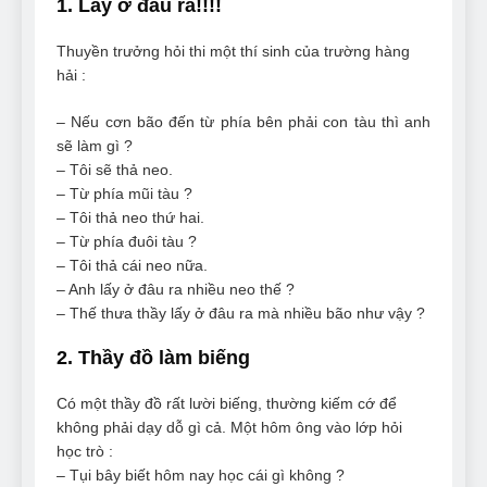
1. Lấy ở đâu ra!!!!
Can Bulldogs Play Fetch?
And How to Train Them!
Thuyền trưởng hỏi thi một thí sinh của trường hàng
7 Năm Ago
hải :
How Often Do I Need to
Groom My Bulldog
– Nếu cơn bão đến từ phía bên phải con tàu thì anh
7 Năm Ago
sẽ làm gì ?
– Tôi sẽ thả neo.
– Từ phía mũi tàu ?
– Tôi thả neo thứ hai.
– Từ phía đuôi tàu ?
– Tôi thả cái neo nữa.
– Anh lấy ở đâu ra nhiều neo thế ?
– Thế thưa thầy lấy ở đâu ra mà nhiều bão như vậy ?
2. Thầy đồ làm biếng
Có một thầy đồ rất lười biếng, thường kiếm cớ để
không phải dạy dỗ gì cả. Một hôm ông vào lớp hỏi
học trò :
– Tụi bây biết hôm nay học cái gì không ?