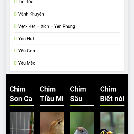
Tin Tức
Vành Khuyên
Vẹt- Két – Xích – Yến Phụng
Yến Hót
Yêu Con
Yêu Mèo
Chim
Chim
Chim
Chim
Sơn Ca
Tiều Mi
Sâu
Biết nói