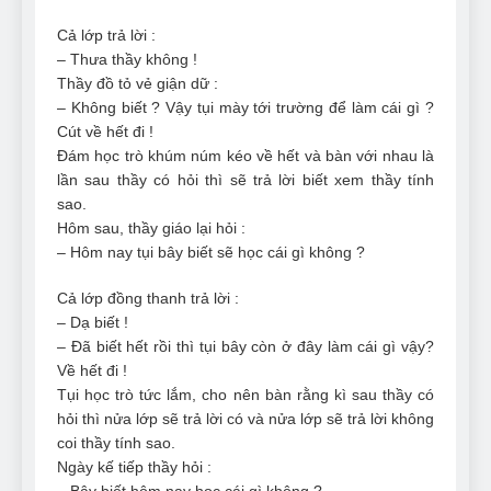
Cả lớp trả lời :
– Thưa thầy không !
Thầy đồ tỏ vẻ giận dữ :
– Không biết ? Vậy tụi mày tới trường để làm cái gì ?
Cút về hết đi !
Đám học trò khúm núm kéo về hết và bàn với nhau là
lần sau thầy có hỏi thì sẽ trả lời biết xem thầy tính
sao.
Hôm sau, thầy giáo lại hỏi :
– Hôm nay tụi bây biết sẽ học cái gì không ?
Cả lớp đồng thanh trả lời :
– Dạ biết !
– Đã biết hết rồi thì tụi bây còn ở đây làm cái gì vậy?
Về hết đi !
Tụi học trò tức lắm, cho nên bàn rằng kì sau thầy có
hỏi thì nửa lớp sẽ trả lời có và nửa lớp sẽ trả lời không
coi thầy tính sao.
Ngày kế tiếp thầy hỏi :
– Bây biết hôm nay học cái gì không ?