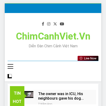
Skip
to
content
ChimCanhViet.Vn
Diễn Đàn Chim Cảnh Việt Nam
Live Now
TIN
The owner was in ICU, His
neighbours gave his dog
HOT
away!
7 Năm Ago