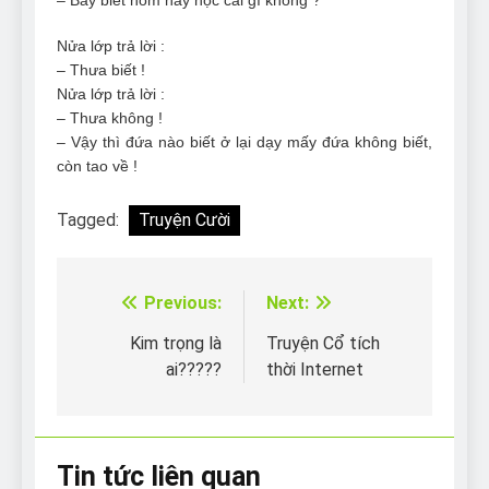
Nửa lớp trả lời :
– Thưa biết !
Nửa lớp trả lời :
– Thưa không !
– Vậy thì đứa nào biết ở lại dạy mấy đứa không biết,
còn tao về !
Tagged:
Truyện Cười
Previous:
Next:
Điều
hướng
Kim trọng là
Truyện Cổ tích
ai?????
thời Internet
bài
viết
Tin tức liên quan