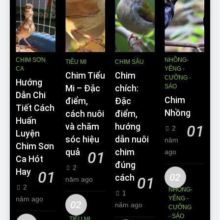
CHIM SƠN
NHỒNG-
TIỂU MI
CHIM SÂU
CA
YỂNG -
Chim Tiểu
Chim
CƯỠNG -
Hướng
SÁO
Mi – Đặc
chích:
Dẫn Chi
Chim
điểm,
Đặc
Tiết Cách
Nhồng
cách nuôi
điểm,
Huấn
và chăm
hướng
01
2
Luyện
sóc hiệu
dẫn nuôi
năm
Chim Sơn
quả
chim
ago
01
Ca Hót
đúng
2
Hay
01
02
cách
01
năm ago
2
NHỒNG-
1
năm ago
YỂNG -
02
năm ago
CƯỠNG
- SÁO
TIỂU MI