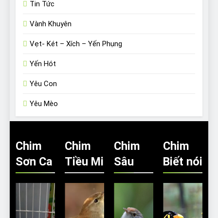
Tin Tức
Vành Khuyên
Vẹt- Két – Xích – Yến Phụng
Yến Hót
Yêu Con
Yêu Mèo
Chim
Chim
Chim
Chim
Sơn Ca
Tiều Mi
Sâu
Biết nói