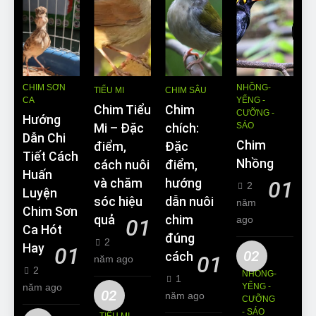
CHIM SƠN
NHỒNG-
TIỂU MI
CHIM SÂU
CA
YỂNG -
Chim Tiểu
Chim
CƯỠNG -
Hướng
SÁO
Mi – Đặc
chích:
Dẫn Chi
Chim
điểm,
Đặc
Tiết Cách
Nhồng
cách nuôi
điểm,
Huấn
và chăm
hướng
01
2
Luyện
sóc hiệu
dẫn nuôi
năm
Chim Sơn
quả
chim
ago
01
Ca Hót
đúng
2
Hay
01
02
cách
01
năm ago
2
NHỒNG-
1
năm ago
YỂNG -
02
năm ago
CƯỠNG
- SÁO