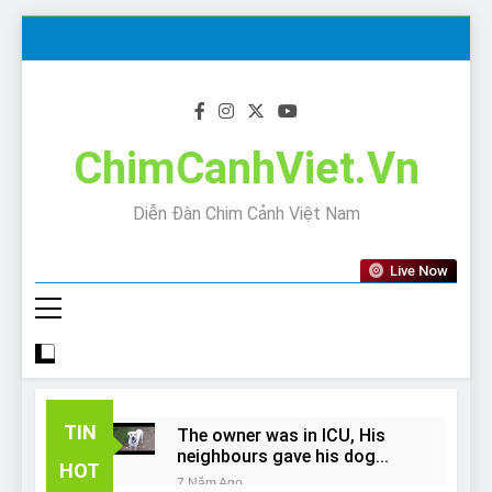
Skip
to
content
ChimCanhViet.Vn
Diễn Đàn Chim Cảnh Việt Nam
Live Now
TIN
The owner was in ICU, His
neighbours gave his dog
HOT
away!
7 Năm Ago