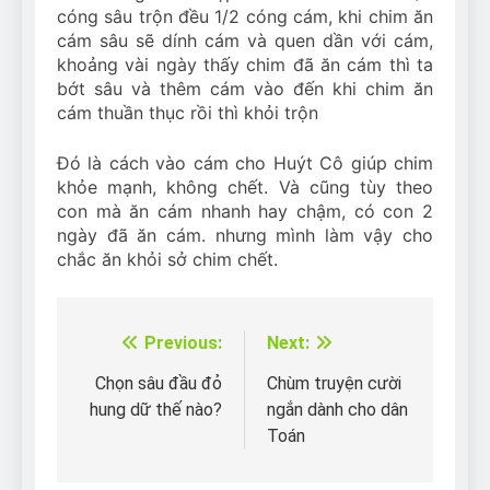
cóng sâu trộn đều 1/2 cóng cám, khi chim ăn
cám sâu sẽ dính cám và quen dần với cám,
khoảng vài ngày thấy chim đã ăn cám thì ta
bớt sâu và thêm cám vào đến khi chim ăn
cám thuần thục rồi thì khỏi trộn
Đó là cách vào cám cho Huýt Cô giúp chim
khỏe mạnh, không chết. Và cũng tùy theo
con mà ăn cám nhanh hay chậm, có con 2
ngày đã ăn cám. nhưng mình làm vậy cho
chắc ăn khỏi sở chim chết.
Previous:
Next:
Điều
hướng
Chọn sâu đầu đỏ
Chùm truyện cười
hung dữ thế nào?
ngắn dành cho dân
bài
Toán
viết