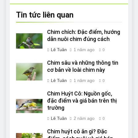
Tin tức liên quan
Chim chích: Đặc điểm, hướng
dẫn nuôi chim đúng cách
Lê Tuân
1 năm ago
0
Chim sâu và những thông tin
cơ bản về loài chim này
Lê Tuân
1 năm ago
0
Chim Huýt Cô: Nguồn gốc,
đặc điểm và giá bán trên thị
trường
Lê Tuân
2 năm ago
0
Chim huýt cô ăn gì? Đặc