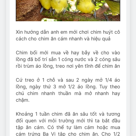
Can Bulldogs Play Fetch?
And How to Train Them!
7 Năm Ago
How Often Do I Need to
Groom My Bulldog
Xin hướng dẫn anh em mới chơi chim huýt cô
7 Năm Ago
cách cho chim ăn cám nhanh và hiệu quả
Chim bổi mới mua về hay bẫy về cho vào
lồng đã bố trí sẵn 1 cóng nước và 2 cóng sâu
rồi trùm áo lồng, treo nơi yên tĩnh để chim ăn
Cứ treo ở 1 chỗ và sau 2 ngày mở 1/4 áo
lồng, ngày thứ 3 mở 1/2 áo lồng. Tuy theo
chú chim nhanh thuần mà mở nhanh hay
chậm.
Khoảng 1 tuần chim đã ăn sâu tốt và tương
đối quen với môi trường mới thì ta bắt đầu
tập ăn cám. Có thể tự làm cám hoặc mua
cám trứng Ba Vi tập cho chim ăn. Cho 1/2