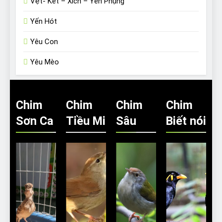
Vẹt- Két – Xích – Yến Phụng
Yến Hót
Yêu Con
Yêu Mèo
Chim
Chim
Chim
Chim
Sơn Ca
Tiều Mi
Sâu
Biết nói