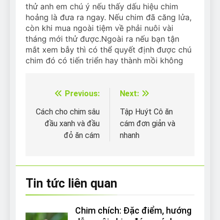
thử anh em chú ý nếu thấy dấu hiệu chim
hoảng là đưa ra ngay. Nếu chim đã căng lửa,
còn khi mua ngoài tiệm về phải nuôi vài
tháng mới thử được.
Ngoài ra nếu bạn tận
mắt xem bẫy thì có thể quyết định được chú
chim đó có tiến triển hay thành mồi không
Previous:
Next:
Điều
hướng
Cách cho chim sâu
Tập Huýt Cô ăn
đầu xanh và đầu
cám đơn giản và
bài
đỏ ăn cám
nhanh
viết
Tin tức liên quan
Chim chích: Đặc điểm, hướng