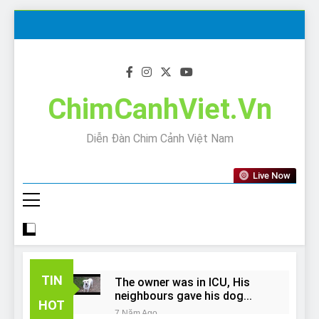
Skip
to
content
ChimCanhViet.Vn
Diễn Đàn Chim Cảnh Việt Nam
Live Now
TIN
The owner was in ICU, His
neighbours gave his dog
HOT
away!
7 Năm Ago