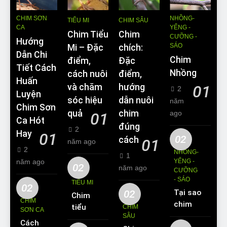
CHIM SƠN
NHỒNG-
TIỂU MI
CHIM SÂU
CA
YỂNG -
Chim Tiểu
Chim
CƯỠNG -
Hướng
SÁO
Mi – Đặc
chích:
Dẫn Chi
Chim
điểm,
Đặc
Tiết Cách
Nhồng
cách nuôi
điểm,
Huấn
và chăm
hướng
01
2
Luyện
sóc hiệu
dẫn nuôi
năm
Chim Sơn
quả
chim
ago
01
Ca Hót
đúng
2
Hay
01
02
cách
01
năm ago
2
NHỒNG-
1
năm ago
YỂNG -
02
năm ago
CƯỠNG
- SÁO
TIỂU MI
02
02
Tại sao
Chim
CHIM
chim
tiểu mi
CHIM
SƠN CA
Sáo lại
SÂU
ăn gì?
Cách