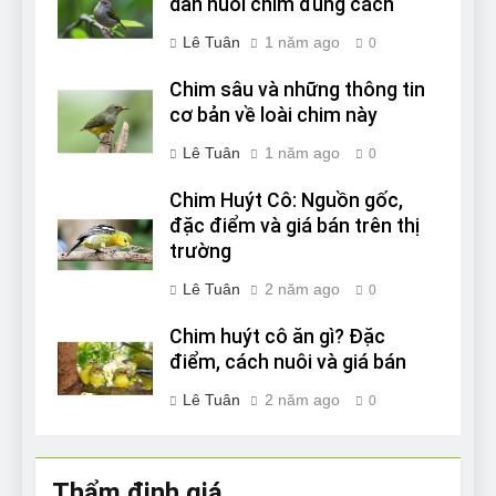
dẫn nuôi chim đúng cách
Lê Tuân
1 năm ago
0
Chim sâu và những thông tin
cơ bản về loài chim này
Lê Tuân
1 năm ago
0
Chim Huýt Cô: Nguồn gốc,
đặc điểm và giá bán trên thị
trường
Lê Tuân
2 năm ago
0
Chim huýt cô ăn gì? Đặc
điểm, cách nuôi và giá bán
Lê Tuân
2 năm ago
0
Thẩm định giá