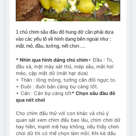
Can Bulldogs Play Fetch?
And How to Train Them!
7 Năm Ago
How Often Do I Need to
Groom My Bulldog
1 chú chim sâu đầu đỏ hung dữ cần phải dựa
7 Năm Ago
vào các yếu tố về hình dạng bên ngoài như :
mắt, mỏ, đầu, tướng, nết chơi….
* Nhìn qua hình dáng chú chim
+ Đầu : To,
đầu xà, mặt mày sát thủ, mép sâu, mắt hơi
méo, cặp mắt dữ (mắt hạt dưa)
+ Thân : lông mỏng, tướng cân đối ngực to.
+ Đuôi : đuôi bản càng bự càng tốt.
+ Cán : Cán bự càng tốt
* Chọn sâu đầu đỏ
qua nết chơi
Cho chim đấu thử với con khác và chú ý
quan sát xem chim đấu bao lâu, chim chơi dữ
hay hiền, mạnh mẽ hay không, nếu thấy chim
chơi dữ thì có thể chọn làm mồi. Khi kè đấu