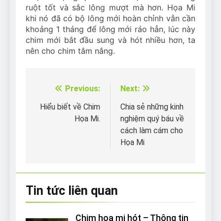
ruột tốt và sắc lông mượt mà hơn. Họa Mi
khi nó đã có bộ lông mới hoàn chỉnh vẫn cần
khoảng 1 tháng để lông mới ráo hẳn, lúc này
chim mới bắt đầu sung và hót nhiều hơn, ta
nên cho chim tắm nắng.
Previous:
Next:
Điều
hướng
Hiểu biết về Chim
Chia sẻ những kinh
Họa Mi.
nghiệm quý báu về
bài
cách làm cám cho
viết
Họa Mi
Tin tức liên quan
Chim họa mi hót – Thông tin