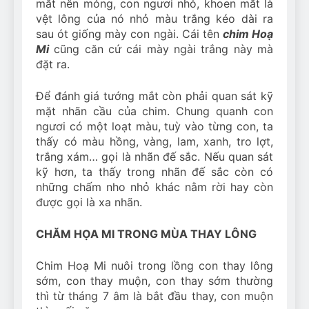
mắt nên mỏng, con ngươi nhỏ, khoen mắt là
vệt lông của nó nhỏ màu trắng kéo dài ra
sau ót giống mày con ngài. Cái tên
chim Hoạ
Mi
cũng căn cứ cái mày ngài trắng này mà
đặt ra.
Để đánh giá tướng mắt còn phải quan sát kỹ
mặt nhãn cầu của chim. Chung quanh con
ngươi có một loạt màu, tuỳ vào từng con, ta
thấy có màu hồng, vàng, lam, xanh, tro lợt,
trắng xám… gọi là nhãn đế sắc. Nếu quan sát
kỹ hơn, ta thấy trong nhãn đế sắc còn có
những chấm nho nhỏ khác nằm rời hay còn
được gọi là xa nhãn.
CHĂM HỌA MI TRONG MÙA THAY LÔNG
Chim Hoạ Mi nuôi trong lồng con thay lông
sớm, con thay muộn, con thay sớm thường
thì từ tháng 7 âm là bắt đầu thay, con muộn