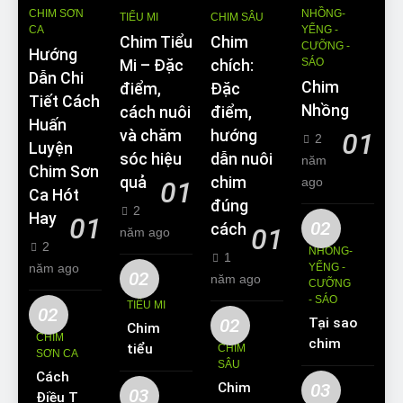
CHIM SƠN
NHỒNG-
TIỂU MI
CHIM SÂU
CA
YỂNG -
Chim Tiểu
Chim
CƯỠNG -
Hướng
SÁO
Mi – Đặc
chích:
Dẫn Chi
Chim
điểm,
Đặc
Tiết Cách
Nhồng
cách nuôi
điểm,
Huấn
và chăm
hướng
01
2
Luyện
sóc hiệu
dẫn nuôi
năm
Chim Sơn
quả
chim
ago
01
Ca Hót
đúng
2
Hay
01
02
cách
01
năm ago
2
NHỒNG-
1
năm ago
YỂNG -
02
năm ago
CƯỠNG
- SÁO
TIỂU MI
02
02
Tại sao
Chim
CHIM
chim
tiểu mi
CHIM
SƠN CA
Sáo lại
SÂU
ăn gì?
Cách
được
Chim
03
Kinh
03
Điều Trị