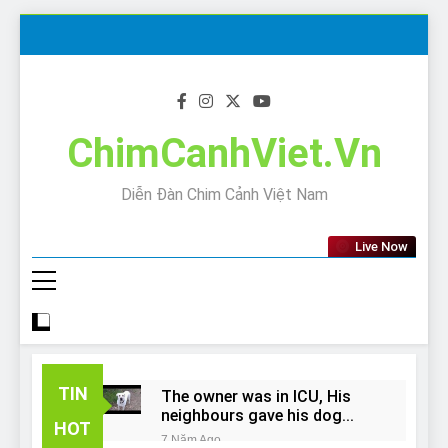
Skip
to
content
ChimCanhViet.Vn
Diễn Đàn Chim Cảnh Việt Nam
Live Now
TIN
The owner was in ICU, His
neighbours gave his dog
HOT
away!
7 Năm Ago