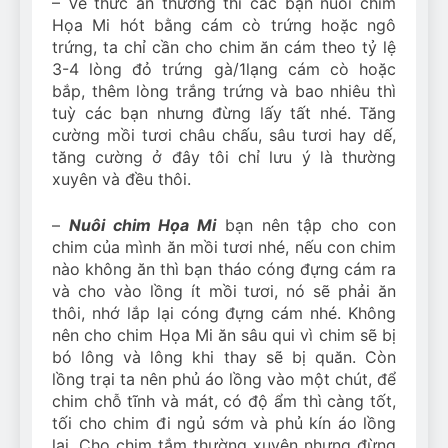
– Về thức ăn thường thì các bạn nuôi chim
Họa Mi hót bằng cám cò trứng hoặc ngô
trứng, ta chỉ cần cho chim ăn cám theo tỷ lệ
3-4 lòng đỏ trứng gà/1lạng cám cò hoặc
bắp, thêm lòng trắng trứng và bao nhiêu thì
tuỳ các bạn nhưng đừng lấy tất nhé. Tăng
cường mồi tươi châu chấu, sâu tươi hay dế,
tăng cường ở đây tôi chỉ lưu ý là thường
xuyên và đều thôi.
–
Nuôi chim Họa Mi
bạn nên tập cho con
chim của mình ăn mồi tươi nhé, nếu con chim
nào không ăn thì bạn tháo cóng đựng cám ra
và cho vào lồng ít mồi tươi, nó sẽ phải ăn
thôi, nhớ lắp lại cóng đựng cám nhé. Không
nên cho chim Họa Mi ăn sâu qui vì chim sẽ bị
bó lông và lông khi thay sẽ bị quăn. Còn
lồng trại ta nên phủ áo lồng vào một chút, để
chim chỗ tĩnh và mát, có độ ẩm thì càng tốt,
tối cho chim đi ngủ sớm và phủ kín áo lồng
lại. Cho chim tắm thường xuyên nhưng đừng