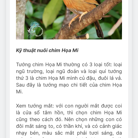
Can Bulldogs Play Fetch?
And How to Train Them!
7 Năm Ago
How Often Do I Need to
Groom My Bulldog
7 Năm Ago
Kỹ thuật nuôi chim Họa Mi
Tướng chim Họa Mi thường có 3 loại tốt: loại
ngũ trường, loại ngũ đoản và loại quí tướng
thứ 3 là chim Họa Mi mình củ đậu, đuôi lá vả.
Sau đây là tướng mạo chi tiết của chim Họa
Mi.
Xem tướng mắt: với con người mắt được coi
là cửa sổ tâm hồn, thì chọn chim Họa Mi
cũng theo cách đó. Nên chọn những con có
đôi mắt sáng to, có thần khí, và có cảnh giác
nhạy bén, màu sắc mắt phải tươi sáng, da