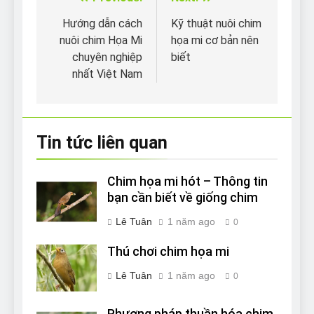
Điều
hướng
Hướng dẫn cách
Kỹ thuật nuôi chim
nuôi chim Họa Mi
họa mi cơ bản nên
bài
chuyên nghiệp
biết
viết
nhất Việt Nam
Tin tức liên quan
Chim họa mi hót – Thông tin
bạn cần biết về giống chim
Lê Tuân
1 năm ago
0
Thú chơi chim họa mi
Lê Tuân
1 năm ago
0
Phương pháp thuần hóa chim