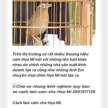
Can Bulldogs Play Fetch?
And How to Train Them!
7 Năm Ago
How Often Do I Need to
Groom My Bulldog
7 Năm Ago
Trên thị trường có rất nhiều thương hiệu
cám Họa Mi hót với những tên tuổi khác
nhau do chính những nhà sản xuất kinh
doanh tạo ra cũng như những Anh Em
chuyên chơi chim Họa Mi hót tạo ra.
Cách làm cám cho Họa Mi: