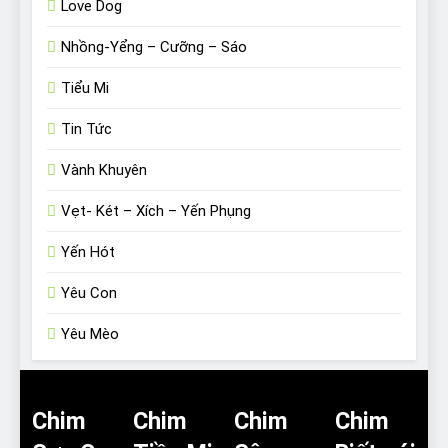
Love Dog
Nhồng-Yểng – Cưỡng – Sáo
Tiểu Mi
Tin Tức
Vành Khuyên
Vẹt- Két – Xích – Yến Phụng
Yến Hót
Yêu Con
Yêu Mèo
Chim
Chim
Chim
Chim