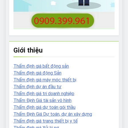
Giới thiệu
Thẩm định giá bất động sản
Thẩm định giá động Sản
Thẩm định giá máy móc thiết bị
Thẩm định dự án đầu tư
Thẩm định giá tri doanh nghiệp
Thẩm Định Giá tài sản vô hình
Thẩm định giá dự toán gói thầu
Thẩm Định Giá Dự toán, dự án xây dựng
Thẩm định giá trang thiết bị y tế
Thẩm định giá Xử lý nợ