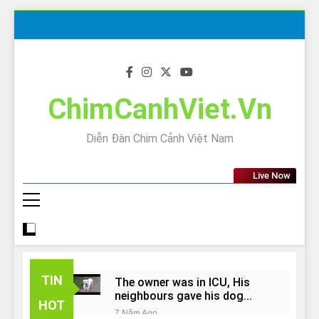
Skip
to
content
ChimCanhViet.Vn
Diễn Đàn Chim Cảnh Việt Nam
Live Now
TIN
The owner was in ICU, His
neighbours gave his dog
HOT
away!
7 Năm Ago